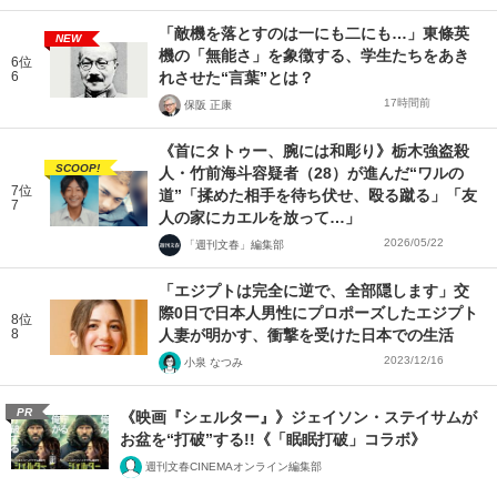
「敵機を落とすのは一にも二にも…」東條英
NEW
機の「無能さ」を象徴する、学生たちをあき
6位
6
れさせた“言葉”とは？
17時間前
保阪 正康
《首にタトゥー、腕には和彫り》栃木強盗殺
SCOOP!
人・竹前海斗容疑者（28）が進んだ“ワルの
7位
道”「揉めた相手を待ち伏せ、殴る蹴る」「友
7
人の家にカエルを放って…」
2026/05/22
「週刊文春」編集部
「エジプトは完全に逆で、全部隠します」交
際0日で日本人男性にプロポーズしたエジプト
8位
8
人妻が明かす、衝撃を受けた日本での生活
2023/12/16
小泉 なつみ
PR
《映画『シェルター』》ジェイソン・ステイサムが
お盆を“打破”する!!《「眠眠打破」コラボ》
週刊文春CINEMAオンライン編集部