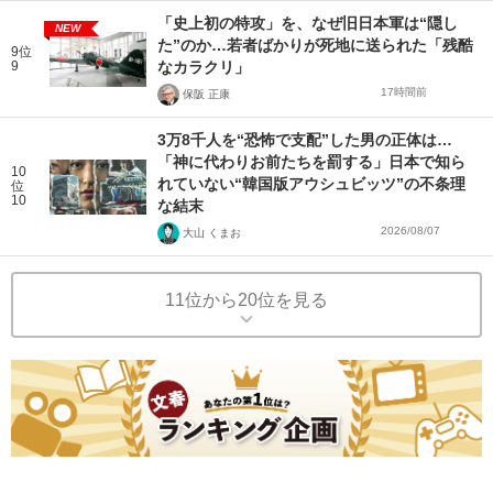
「史上初の特攻」を、なぜ旧日本軍は“隠し
NEW
た”のか…若者ばかりが死地に送られた「残酷
9位
9
なカラクリ」
17時間前
保阪 正康
3万8千人を“恐怖で支配”した男の正体は…
「神に代わりお前たちを罰する」日本で知ら
10
れていない“韓国版アウシュビッツ”の不条理
位
10
な結末
2026/08/07
大山 くまお
11位から20位を見る