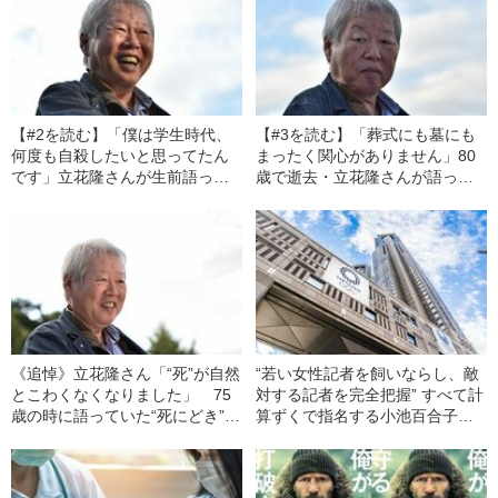
【#2を読む】「僕は学生時代、
【#3を読む】「葬式にも墓にも
何度も自殺したいと思ってたん
まったく関心がありません」80
です」立花隆さんが生前語って
歳で逝去・立花隆さんが語って
いた“死の哲学”
いた「理想の死に方」
《追悼》立花隆さん「“死”が自然
“若い女性記者を飼いならし、敵
とこわくなくなりました」 75
対する記者を完全把握” すべて計
歳の時に語っていた“死にどき”を
算ずくで指名する小池百合子流
迎える心境
の“メディア・コントロール術”