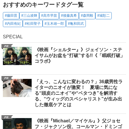
おすすめのキーワードタグ一覧
#藤田晋
#三山凌輝
#高市早苗
#後藤真希
#森岡毅
#城彰二
#内田有紀
#松田聖子
#玉木雄一郎
#亀和田武
SPECIAL
PR
《映画『シェルター』》ジェイソン・ステ
イサムがお盆を“打破”する!!《「眠眠打破」
コラボ》
PR
「えっ、こんなに変わるの？」36歳男性ラ
イターのニオイが激変！ 夏場に気にな
る“頭皮のニオイ”や“ベタつき”を解消す
る、“ウィッグのスペシャリスト”が生み出
した徹底ケアとは
PR
《映画『Michael／マイケル』》父ジョセ
フ・ジャクソン役、コールマン・ドミンゴ