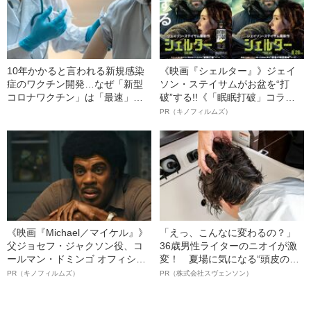
10年かかると言われる新規感染
《映画『シェルター』》ジェイ
症のワクチン開発…なぜ「新型
ソン・ステイサムがお盆を“打
コロナワクチン」は「最速」で
破”する!!《「眠眠打破」コラ
臨床試験に入ることができたの
ボ》
PR（キノフィルムズ）
か
《映画『Michael／マイケル』》
「えっ、こんなに変わるの？」
父ジョセフ・ジャクソン役、コ
36歳男性ライターのニオイが激
ールマン・ドミンゴ オフィシャ
変！ 夏場に気になる“頭皮のニ
ルインタビュー“観客を魅了した
オイ”や“ベタつき”を解消す
PR（キノフィルムズ）
PR（株式会社スヴェンソン）
名優、複雑な父親像への想いを
る、“ウィッグのスペシャリス
語る”《日本興収70億円突破》
ト”が生み出した徹底ケアとは