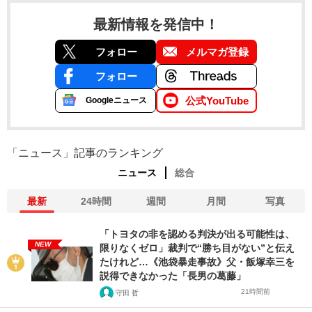
最新情報を発信中！
フォロー
メルマガ登録
フォロー
公式YouTube
Googleニュース
「ニュース」記事のランキング
ニュース
総合
最新
24時間
週間
月間
写真
「トヨタの非を認める判決が出る可能性は、
NEW
限りなくゼロ」裁判で“勝ち目がない”と伝え
たけれど…《池袋暴走事故》父・飯塚幸三を
説得できなかった「長男の葛藤」
21時間前
守田 哲