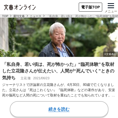
電子版TOP
メニュー
TOP
週刊文春
ニュース
「私自身、若い頃は、死が怖かった」“臨死体験”を取
「私自身、若い頃は、死が怖かった」“臨死体験”を取材
した立花隆さんが伝えたい、人間が“死んでいく”ときの
気持ち
立花 隆
2021/06/23
ジャーナリストで評論家の立花隆さんが、4月30日、80歳で亡くなりまし
た。立花さんは『死はこわくない』『臨死体験』などの著作があり、安楽
死や脳死など人間の死について取材を重ねたことでも知られています。そ
の立花さんが…
続きを読む