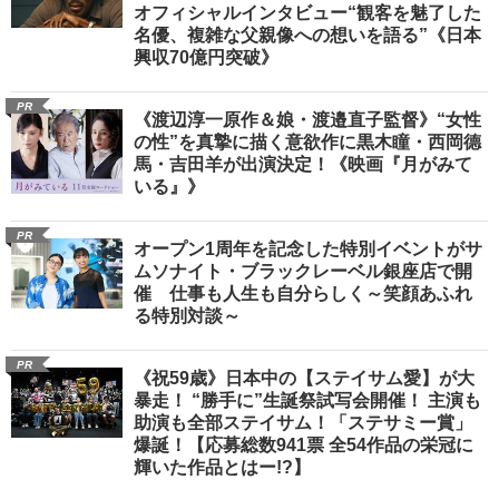
オフィシャルインタビュー“観客を魅了した
名優、複雑な父親像への想いを語る”《日本
興収70億円突破》
PR
《渡辺淳一原作＆娘・渡邉直子監督》“女性
の性”を真摯に描く意欲作に黒木瞳・西岡德
馬・吉田羊が出演決定！《映画『月がみて
いる』》
PR
オープン1周年を記念した特別イベントがサ
ムソナイト・ブラックレーベル銀座店で開
催 仕事も人生も自分らしく～笑顔あふれ
る特別対談～
PR
《祝59歳》日本中の【ステイサム愛】が大
暴走！ “勝手に”生誕祭試写会開催！ 主演も
助演も全部ステイサム！「ステサミー賞」
爆誕！【応募総数941票 全54作品の栄冠に
輝いた作品とはー!?】