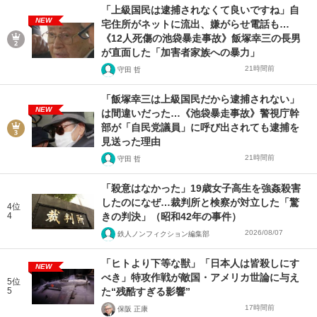
「上級国民は逮捕されなくて良いですね」自
NEW
宅住所がネットに流出、嫌がらせ電話も…
《12人死傷の池袋暴走事故》飯塚幸三の長男
が直面した「加害者家族への暴力」
21時間前
守田 哲
「飯塚幸三は上級国民だから逮捕されない」
NEW
は間違いだった…《池袋暴走事故》警視庁幹
部が「自民党議員」に呼び出されても逮捕を
見送った理由
21時間前
守田 哲
「殺意はなかった」19歳女子高生を強姦殺害
したのになぜ…裁判所と検察が対立した「驚
4位
4
きの判決」（昭和42年の事件）
2026/08/07
鉄人ノンフィクション編集部
「ヒトより下等な獣」「日本人は皆殺しにす
NEW
べき」特攻作戦が敵国・アメリカ世論に与え
5位
5
た“残酷すぎる影響”
17時間前
保阪 正康