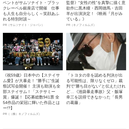
ベントがサムソナイト・ブラッ
監督》“女性の性”を真摯に描く意
クレーベル銀座店で開催 仕事
欲作に黒木瞳・西岡德馬・吉田
も人生も自分らしく～笑顔あふ
羊が出演決定！《映画『月がみ
れる特別対談～
ている』》
PR（サムソナイト・ジャパン）
PR（キノフィルムズ）
《祝59歳》日本中の【ステイサ
「トヨタの非を認める判決が出
ム愛】が大暴走！ “勝手に”生誕
る可能性は、限りなくゼロ」裁
祭試写会開催！ 主演も助演も全
判で“勝ち目がない”と伝えたけれ
部ステイサム！「ステサミー
ど…《池袋暴走事故》父・飯塚
賞」爆誕！【応募総数941票 全
幸三を説得できなかった「長男
54作品の栄冠に輝いた作品とは
の葛藤」
ー!?】
PR（（株）キノフィルムズ）