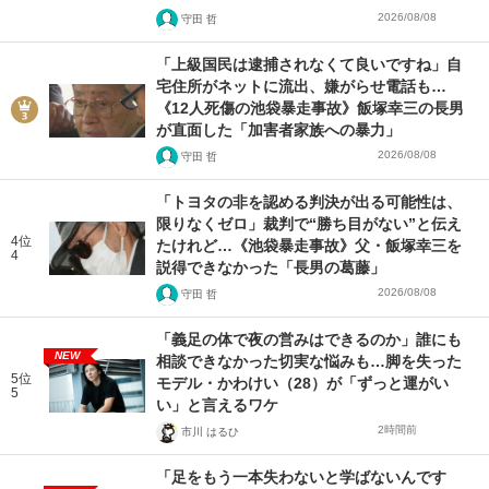
2026/08/08
守田 哲
「上級国民は逮捕されなくて良いですね」自
宅住所がネットに流出、嫌がらせ電話も…
《12人死傷の池袋暴走事故》飯塚幸三の長男
が直面した「加害者家族への暴力」
2026/08/08
守田 哲
「トヨタの非を認める判決が出る可能性は、
限りなくゼロ」裁判で“勝ち目がない”と伝え
4位
たけれど…《池袋暴走事故》父・飯塚幸三を
4
説得できなかった「長男の葛藤」
2026/08/08
守田 哲
「義足の体で夜の営みはできるのか」誰にも
NEW
相談できなかった切実な悩みも…脚を失った
5位
モデル・かわけい（28）が「ずっと運がい
5
い」と言えるワケ
2時間前
市川 はるひ
「足をもう一本失わないと学ばないんです