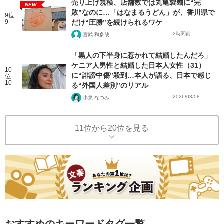
売り上げ規模、店舗数では丸亀製麺に“完
NEW
敗”なのに…「はなまるうどん」が、香川県で
9位
9
だけ“圧勝”を続けられるワケ
2時間前
宮武 和多哉
「黒人の下半身に惹かれて結婚したんだろ」
ケニア人男性と結婚した日本人女性（31）
10
に“誹謗中傷”殺到…本人が語る、日本で感じ
位
10
る“外国人差別”のリアル
2026/08/08
小泉 なつみ
11位から20位を見る