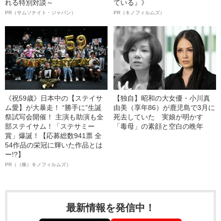
れる特別対談～
ている』》
PR（サムソナイト・ジャパン）
PR（キノフィルムズ）
《祝59歳》日本中の【ステイサ
【独自】昭和の大女優・小川真
ム愛】が大暴走！ “勝手に”生誕
由美（享年86）が鹿児島で3月に
祭試写会開催！ 主演も助演も全
死去していた 実娘が明かす
部ステイサム！「ステサミー
「毒母」の素顔と空白の晩年
賞」爆誕！【応募総数941票 全
54作品の栄冠に輝いた作品とは
ー!?】
PR（（株）キノフィルムズ）
最新情報を発信中！