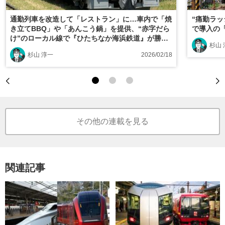
通勤列車を改造して「レストラン」に…車内で「焼
“痛勤ラッ
き立てBBQ」や「あんこう鍋」を提供、“赤字だら
で導入の
け”のローカル線で『ひたちなか海浜鉄道』が勝ち
杉山 
続けられるワケ
杉山 淳一
2026/02/18
その他の連載を見る
関連記事