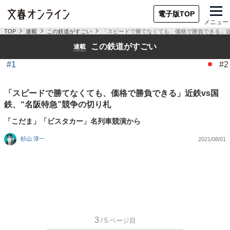
電子版TOP
メニュー
TOP
連載
この鉄道がすごい
「スピードで勝てなくても、価格で勝負できる」近鉄
この鉄道がすごい
連載
#1
#2
「スピードで勝てなくても、価格で勝負できる」近鉄vs国
鉄、“名阪特急”競争の切り札
「こだま」「ビスタカー」名列車競演から
杉山 淳一
2021/08/01
3
/5
ページ目