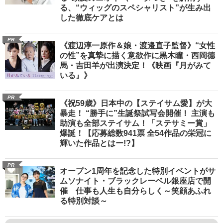
る、“ウィッグのスペシャリスト”が生み出
した徹底ケアとは
PR
《渡辺淳一原作＆娘・渡邉直子監督》“女性
の性”を真摯に描く意欲作に黒木瞳・西岡德
馬・吉田羊が出演決定！《映画『月がみて
いる』》
PR
《祝59歳》日本中の【ステイサム愛】が大
暴走！ “勝手に”生誕祭試写会開催！ 主演も
助演も全部ステイサム！「ステサミー賞」
爆誕！【応募総数941票 全54作品の栄冠に
輝いた作品とはー!?】
PR
オープン1周年を記念した特別イベントがサ
ムソナイト・ブラックレーベル銀座店で開
催 仕事も人生も自分らしく～笑顔あふれ
る特別対談～