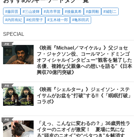
おすすめのキーワードタグ一覧
#藤田晋
#三山凌輝
#高市早苗
#後藤真希
#森岡毅
#城彰二
#内田有紀
#松田聖子
#玉木雄一郎
#亀和田武
SPECIAL
PR
《映画『Michael／マイケル』》父ジョセ
フ・ジャクソン役、コールマン・ドミンゴ
オフィシャルインタビュー“観客を魅了した
名優、複雑な父親像への想いを語る”《日本
興収70億円突破》
PR
《映画『シェルター』》ジェイソン・ステ
イサムがお盆を“打破”する!!《「眠眠打破」
コラボ》
PR
「えっ、こんなに変わるの？」36歳男性ラ
イターのニオイが激変！ 夏場に気にな
る“頭皮のニオイ”や“ベタつき”を解消す