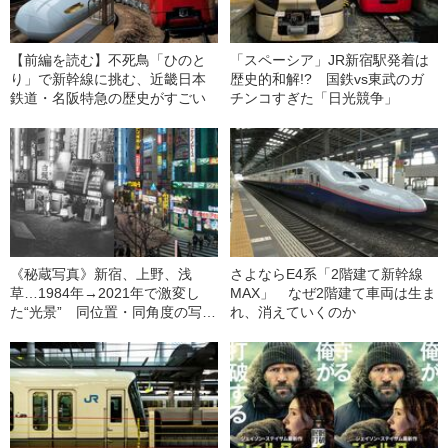
【前編を読む】不死鳥「ひのと
「スペーシア」JR新宿駅発着は
り」で新幹線に挑む、近畿日本
歴史的和解!? 国鉄vs東武のガ
鉄道・名阪特急の歴史がすごい
チンコすぎた「日光競争」
《秘蔵写真》新宿、上野、浅
さよならE4系「2階建て新幹線
草…1984年→2021年で激変し
MAX」 なぜ2階建て車両は生ま
た“光景” 同位置・同角度の写真
れ、消えていくのか
で“東京”を見比べる