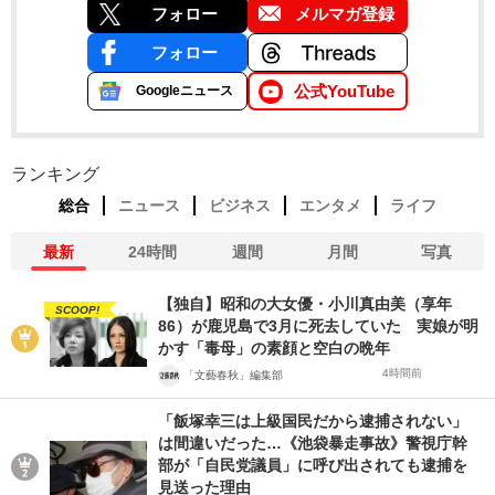
フォロー
メルマガ登録
フォロー
公式YouTube
Googleニュース
ランキング
総合
ニュース
ビジネス
エンタメ
ライフ
最新
24時間
週間
月間
写真
【独自】昭和の大女優・小川真由美（享年
SCOOP!
86）が鹿児島で3月に死去していた 実娘が明
かす「毒母」の素顔と空白の晩年
4時間前
「文藝春秋」編集部
「飯塚幸三は上級国民だから逮捕されない」
は間違いだった…《池袋暴走事故》警視庁幹
部が「自民党議員」に呼び出されても逮捕を
見送った理由