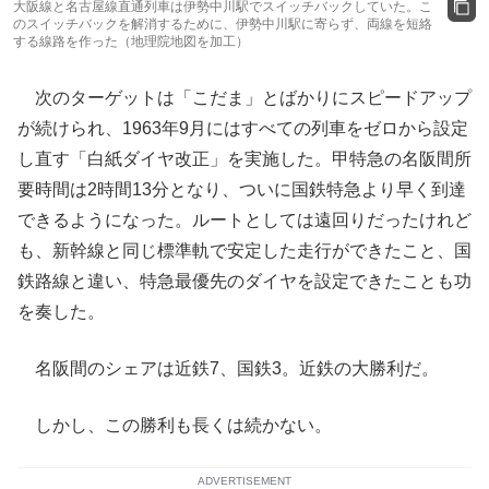
大阪線と名古屋線直通列車は伊勢中川駅でスイッチバックしていた。こ
のスイッチバックを解消するために、伊勢中川駅に寄らず、両線を短絡
する線路を作った（地理院地図を加工）
次のターゲットは「こだま」とばかりにスピードアップ
が続けられ、1963年9月にはすべての列車をゼロから設定
し直す「白紙ダイヤ改正」を実施した。甲特急の名阪間所
要時間は2時間13分となり、ついに国鉄特急より早く到達
できるようになった。ルートとしては遠回りだったけれど
も、新幹線と同じ標準軌で安定した走行ができたこと、国
鉄路線と違い、特急最優先のダイヤを設定できたことも功
を奏した。
名阪間のシェアは近鉄7、国鉄3。近鉄の大勝利だ。
しかし、この勝利も長くは続かない。
ADVERTISEMENT