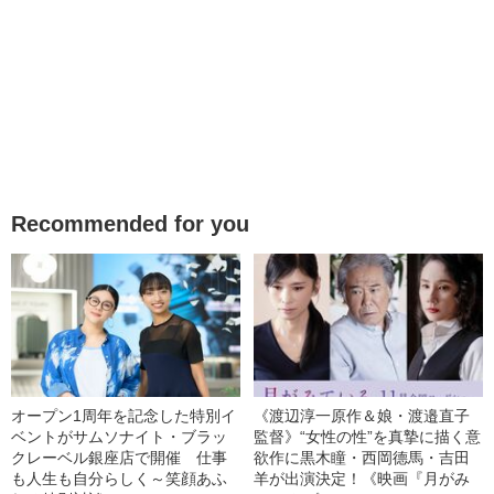
Recommended for you
オープン1周年を記念した特別イ
《渡辺淳一原作＆娘・渡邉直子
ベントがサムソナイト・ブラッ
監督》“女性の性”を真摯に描く意
クレーベル銀座店で開催 仕事
欲作に黒木瞳・西岡德馬・吉田
も人生も自分らしく～笑顔あふ
羊が出演決定！《映画『月がみ