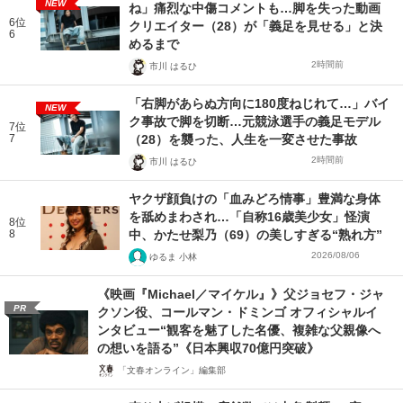
NEW
ね」痛烈な中傷コメントも…脚を失った動画
6位
クリエイター（28）が「義足を見せる」と決
6
めるまで
2時間前
市川 はるひ
「右脚があらぬ方向に180度ねじれて…」バイ
NEW
ク事故で脚を切断…元競泳選手の義足モデル
7位
7
（28）を襲った、人生を一変させた事故
2時間前
市川 はるひ
ヤクザ顔負けの「血みどろ情事」豊満な身体
を舐めまわされ…「自称16歳美少女」怪演
8位
8
中、かたせ梨乃（69）の美しすぎる“熟れ方”
2026/08/06
ゆるま 小林
《映画『Michael／マイケル』》父ジョセフ・ジャ
PR
クソン役、コールマン・ドミンゴ オフィシャルイ
ンタビュー“観客を魅了した名優、複雑な父親像へ
の想いを語る”《日本興収70億円突破》
「文春オンライン」編集部