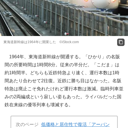
東海道新幹線は1964年に開業した ©️iStock.com
1964年、東海道新幹線が開通する。「ひかり」の名阪
間の所要時間は1時間8分。従来の半分だ。「こだま」は
約1時間半。どちらも近鉄特急より速く、運行本数は1時
間あたり合わせて2往復。近鉄に勝ち目はなかった。名阪
特急は廃止こそ免れたけれど運行本数は激減。臨時列車並
みの2両編成という寂しい姿もあった。ライバルだった国
鉄在来線の優等列車も壊滅する。
次のページ
低価格と居住性で復活「アーバン