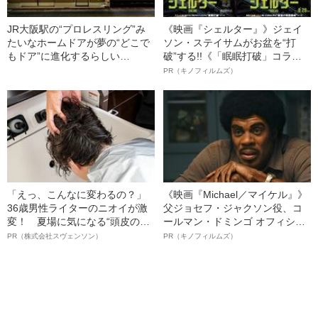
JR大阪駅の“プロレスリング”み
《映画『シェルター』》ジェイ
たいなホームドアが夢の“どこで
ソン・ステイサムがお盆を“打
もドア”に進化するらしい
破”する!!《「眠眠打破」コラ
――2020 BEST5
ボ》
PR（キノフィルムズ）
「えっ、こんなに変わるの？」
《映画『Michael／マイケル』》
36歳男性ライターのニオイが激
父ジョセフ・ジャクソン役、コ
変！ 夏場に気になる“頭皮のニ
ールマン・ドミンゴ オフィシャ
オイ”や“ベタつき”を解消す
ルインタビュー“観客を魅了した
PR（株式会社スヴェンソン）
PR（キノフィルムズ）
る、“ウィッグのスペシャリス
名優、複雑な父親像への想いを
ト”が生み出した徹底ケアとは
語る”《日本興収70億円突破》