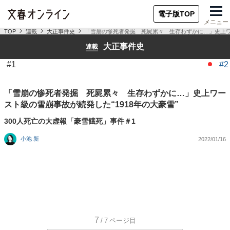
電子版TOP
メニュー
TOP
連載
大正事件史
「雪崩の惨死者発掘 死屍累々 生存わずかに…」史上ワー
大正事件史
連載
#1
#2
「雪崩の惨死者発掘 死屍累々 生存わずかに…」史上ワー
スト級の雪崩事故が続発した“1918年の大豪雪”
300人死亡の大虚報「豪雪餓死」事件＃1
小池 新
2022/01/16
7
/7
ページ目