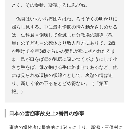
とく、その惨状、凝視するに忍びぬ。
係員はいちいち布団をはね、ろうそくの明かりに
照らし見する。中に最も憐憫の情を動かさしめたる
は、仁科君＝倒壊して全滅した分教場の訓導（教
員）の子ども＝の死体より数人前方にありて、2歳
か明けて今年3歳ぐらいの嬰児が母に抱かれたるま
ま、己が口をば母の乳房に吸いつくがようにして小
さき手をば、母が抱ける手に絡ませてあるなど、他
には見られぬ凄惨の状綿々として、哀愁の情は迫
り、新しく涙の下るをとどめ得ない。（「第五
報」）
日本の雪崩事故史上2番目の惨事
事故の犠牲者は最終的に154人に上り、新潟・三俣村に