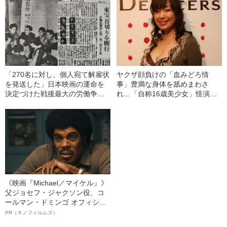
「270名に対し、個人宛て解雇状
ヤクザ顔負けの「血みどろ情
を発送した」日本映画の運命を
事」豊満な身体を舐めまわさ
決定づけた戦後最大の労働争議
れ…「自称16歳美少女」怪演
はなぜ起こったのか
中、かたせ梨乃（69）の美しす
ぎる“熟れ方”
《映画『Michael／マイケル』》
父ジョセフ・ジャクソン役、コ
ールマン・ドミンゴ オフィシャ
ルインタビュー“観客を魅了した
PR（キノフィルムズ）
名優、複雑な父親像への想いを