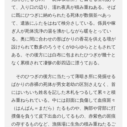
て、入り口の辺り、濡れ夜具が積み重ねある。そば
に既にひつぎに納められたる死体が数個並べあっ
て、遺族にふたをはねて検分さしている。係員や稼
ぎ人が死体洗浄の湯を沸かしながら暖をとってい
る。奥に間に合わせの形ばかりの香花を供える壇が
設けられて数多のろうそくがゆらゆらとともされて
ある。その後方には白布に包まれたひつぎが幾十と
なく累積されて凄惨の影四辺に漂うておる。
そのひつぎの後方に当たって薄暗き所に発掘せる
ばかりの赤裸の死体が男女老幼の区別さえなく、首
にはいちいち姓名を記した木札をつるして累々と積
み重ねられている。中には顔面に負傷して血痕斑々
（はんぱん＝まだら）たるものや、胸部や背部に打
撲傷を負うて皮下出血のしてるもの、赤紫色の斑痕
の存するものなど、漁猟場に生魚の積み重ねたるご