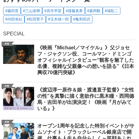
#藤田晋
#三山凌輝
#高市早苗
#後藤真希
#森岡毅
#城彰二
#内田有紀
#松田聖子
#玉木雄一郎
#亀和田武
SPECIAL
PR
《映画『Michael／マイケル』》父ジョセ
フ・ジャクソン役、コールマン・ドミンゴ
オフィシャルインタビュー“観客を魅了した
名優、複雑な父親像への想いを語る”《日本
興収70億円突破》
PR
《渡辺淳一原作＆娘・渡邉直子監督》“女性
の性”を真摯に描く意欲作に黒木瞳・西岡德
馬・吉田羊が出演決定！《映画『月がみて
いる』》
PR
オープン1周年を記念した特別イベントがサ
ムソナイト・ブラックレーベル銀座店で開
催 仕事も人生も自分らしく～笑顔あふれ