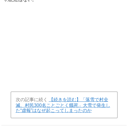
次の記事に続く
【続きを読む】「落雪で村全
滅、村民300名ことごとく餓死」大雪で発生し
た“虚報”はなぜ起こってしまったのか