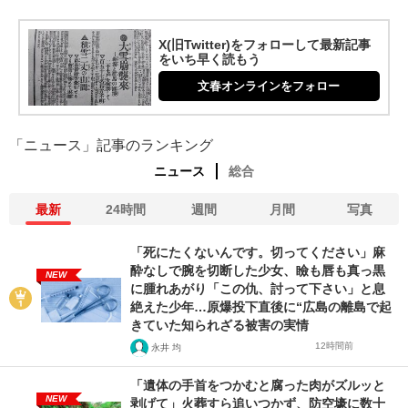
X(旧Twitter)をフォローして最新記事
をいち早く読もう
文春オンラインをフォロー
「ニュース」記事のランキング
ニュース
総合
最新
24時間
週間
月間
写真
「死にたくないんです。切ってください」麻
酔なしで腕を切断した少女、瞼も唇も真っ黒
NEW
に腫れあがり「この仇、討って下さい」と息
絶えた少年…原爆投下直後に“広島の離島で起
きていた知られざる被害の実情
12時間前
永井 均
「遺体の手首をつかむと腐った肉がズルッと
NEW
剥げて」火葬すら追いつかず、防空壕に数十