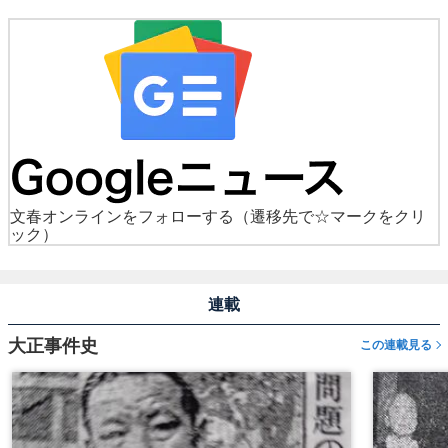
文春オンラインをフォローする
（遷移先で☆マークをクリ
ック）
連載
大正事件史
この連載見る