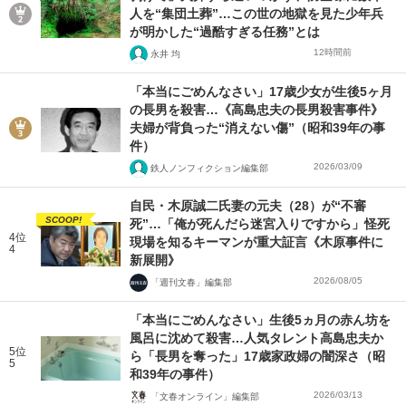
人を“集団土葬”…この世の地獄を見た少年兵
が明かした“過酷すぎる任務”とは
12時間前
永井 均
「本当にごめんなさい」17歳少女が生後5ヶ月
の長男を殺害…《高島忠夫の長男殺害事件》
夫婦が背負った“消えない傷”（昭和39年の事
件）
2026/03/09
鉄人ノンフィクション編集部
自民・木原誠二氏妻の元夫（28）が“不審
SCOOP!
死”…「俺が死んだら迷宮入りですから」怪死
4位
現場を知るキーマンが重大証言《木原事件に
4
新展開》
2026/08/05
「週刊文春」編集部
「本当にごめんなさい」生後5ヵ月の赤ん坊を
風呂に沈めて殺害…人気タレント高島忠夫か
5位
ら「長男を奪った」17歳家政婦の闇深さ（昭
5
和39年の事件）
2026/03/13
「文春オンライン」編集部