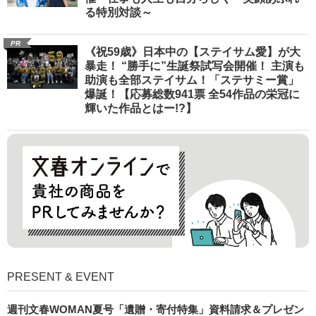
る特別対談～
PR
《祝59歳》日本中の【ステイサム愛】が大
暴走！ “勝手に”生誕祭試写会開催！ 主演も
助演も全部ステイサム！「ステサミー賞」
爆誕！【応募総数941票 全54作品の栄冠に
輝いた作品とはー!?】
PRESENT & EVENT
週刊文春WOMAN夏号「遺贈・寄付特集」資料請求＆プレゼン