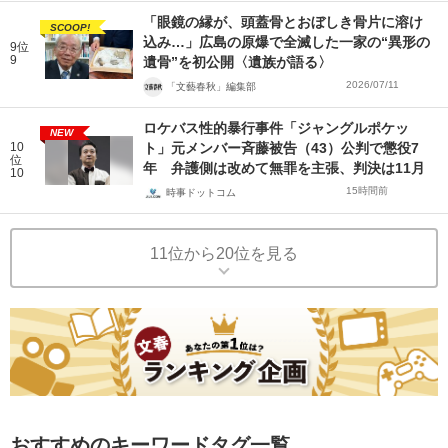
「眼鏡の縁が、頭蓋骨とおぼしき骨片に溶け
SCOOP!
込み…」広島の原爆で全滅した一家の“異形の
9位
9
遺骨”を初公開〈遺族が語る〉
2026/07/11
「文藝春秋」編集部
ロケバス性的暴行事件「ジャングルポケッ
NEW
10
ト」元メンバー斉藤被告（43）公判で懲役7
位
年 弁護側は改めて無罪を主張、判決は11月
10
15時間前
時事ドットコム
11位から20位を見る
おすすめのキーワードタグ一覧