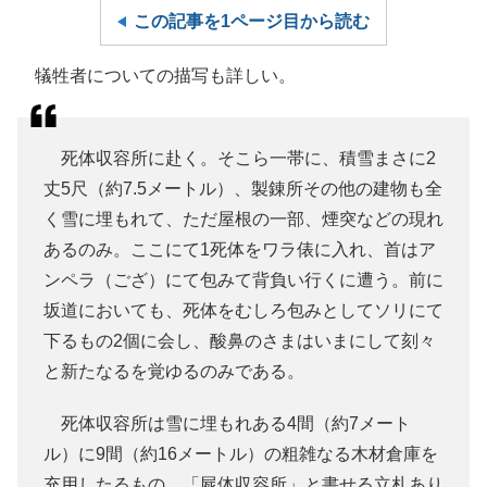
この記事を1ページ目から読む
犠牲者についての描写も詳しい。
死体収容所に赴く。そこら一帯に、積雪まさに2
丈5尺（約7.5メートル）、製錬所その他の建物も全
く雪に埋もれて、ただ屋根の一部、煙突などの現れ
あるのみ。ここにて1死体をワラ俵に入れ、首はア
ンペラ（ござ）にて包みて背負い行くに遭う。前に
坂道においても、死体をむしろ包みとしてソリにて
下るもの2個に会し、酸鼻のさまはいまにして刻々
と新たなるを覚ゆるのみである。
死体収容所は雪に埋もれある4間（約7メート
ル）に9間（約16メートル）の粗雑なる木材倉庫を
充用したるもの。「屍体収容所」と書せる立札あり