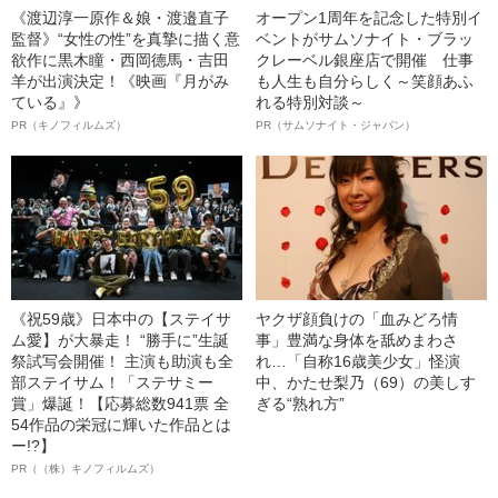
《渡辺淳一原作＆娘・渡邉直子
オープン1周年を記念した特別イ
監督》“女性の性”を真摯に描く意
ベントがサムソナイト・ブラッ
欲作に黒木瞳・西岡德馬・吉田
クレーベル銀座店で開催 仕事
羊が出演決定！《映画『月がみ
も人生も自分らしく～笑顔あふ
ている』》
れる特別対談～
PR（キノフィルムズ）
PR（サムソナイト・ジャパン）
《祝59歳》日本中の【ステイサ
ヤクザ顔負けの「血みどろ情
ム愛】が大暴走！ “勝手に”生誕
事」豊満な身体を舐めまわさ
祭試写会開催！ 主演も助演も全
れ…「自称16歳美少女」怪演
部ステイサム！「ステサミー
中、かたせ梨乃（69）の美しす
賞」爆誕！【応募総数941票 全
ぎる“熟れ方”
54作品の栄冠に輝いた作品とは
ー!?】
PR（（株）キノフィルムズ）