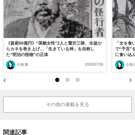
《資産80億円》“美貌女性”2人と贅沢三昧、生徒か
「女を食
らカネを巻き上げ…「生きている神」を自称し
で“予言
た“明治の怪物”の正体
に食い込
小池 新
2026/07/26
小池 
その他の連載を見る
関連記事