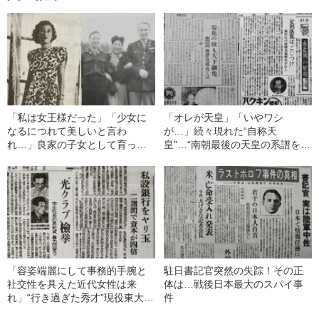
「私は女王様だった」「少女に
「オレが天皇」「いやワシ
なるにつれて美しいと言わ
が…」続々現れた“自称天
れ…」良家の子女として育った
皇”…“南朝最後の天皇の系譜を継
子爵夫人が踏み出した“ダブル不
ぐ男”とは何だったのか
倫”の重い一歩
「容姿端麗にして事務的手腕と
駐日書記官突然の失踪！その正
社交性を具えた近代女性は来
体は…戦後日本最大のスパイ事
れ」“行き過ぎた秀才”現役東大生
件
ヤミ金社長の最期