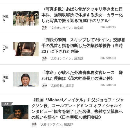
〈写真多数〉あばら骨がクッキリ浮き出た日
本兵、強制収容所で体操する少女…カラー化
6位
6
した写真で振り返る“戦時下のリアル”
2022/08/15
「文春オンライン」編集部
「判決の瞬間、スキップしてVサイン」交際相
手の乳首と指を切断した佐藤紗希被告（当時
7位
7
23）に下された判決
2026/06/26
「文春オンライン」編集部
「本命」が破れた外務省事務次官レース 嫌
8位
われた理由は《茂木幹事長との深い仲》
8
2023/08/28
「文藝春秋」編集部
《映画『Michael／マイケル』》父ジョセフ・ジャ
PR
クソン役、コールマン・ドミンゴ オフィシャルイ
ンタビュー“観客を魅了した名優、複雑な父親像へ
の想いを語る”《日本興収70億円突破》
「文春オンライン」編集部