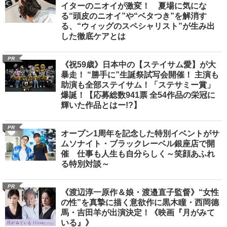
イターのニオイが激変！ 夏場に気にな
る“頭皮のニオイ”や“ベタつき”を解消す
る、“ウィッグのスペシャリスト”が生み出
した徹底ケアとは
PR
《祝59歳》日本中の【ステイサム愛】が大
暴走！ “勝手に”生誕祭試写会開催！ 主演も
助演も全部ステイサム！「ステサミー賞」
爆誕！【応募総数941票 全54作品の栄冠に
輝いた作品とはー!?】
PR
オープン1周年を記念した特別イベントがサ
ムソナイト・ブラックレーベル銀座店で開
催 仕事も人生も自分らしく～笑顔あふれ
る特別対談～
PR
《渡辺淳一原作＆娘・渡邉直子監督》“女性
の性”を真摯に描く意欲作に黒木瞳・西岡德
馬・吉田羊が出演決定！《映画『月がみて
いる』》