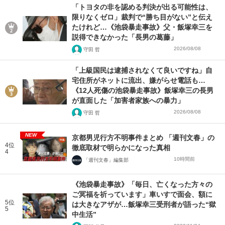
「トヨタの非を認める判決が出る可能性は、
限りなくゼロ」裁判で“勝ち目がない”と伝え
たけれど…《池袋暴走事故》父・飯塚幸三を
説得できなかった「長男の葛藤」
2026/08/08
守田 哲
「上級国民は逮捕されなくて良いですね」自
宅住所がネットに流出、嫌がらせ電話も…
《12人死傷の池袋暴走事故》飯塚幸三の長男
が直面した「加害者家族への暴力」
2026/08/08
守田 哲
NEW
京都男児行方不明事件まとめ 「週刊文春」の
4位
徹底取材で明らかになった真相
4
10時間前
「週刊文春」編集部
《池袋暴走事故》「毎日、亡くなった方々の
ご冥福を祈っています」車いすで面会、額に
5位
は大きなアザが…飯塚幸三受刑者が語った“獄
5
中生活”