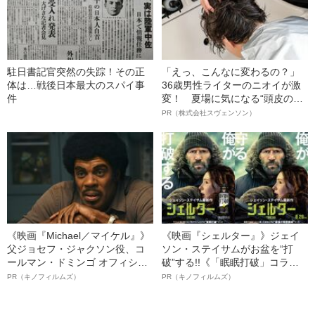
駐日書記官突然の失踪！その正
「えっ、こんなに変わるの？」
体は…戦後日本最大のスパイ事
36歳男性ライターのニオイが激
件
変！ 夏場に気になる“頭皮のニ
オイ”や“ベタつき”を解消す
PR（株式会社スヴェンソン）
る、“ウィッグのスペシャリス
ト”が生み出した徹底ケアとは
《映画『Michael／マイケル』》
《映画『シェルター』》ジェイ
父ジョセフ・ジャクソン役、コ
ソン・ステイサムがお盆を“打
ールマン・ドミンゴ オフィシャ
破”する!!《「眠眠打破」コラ
ルインタビュー“観客を魅了した
ボ》
PR（キノフィルムズ）
PR（キノフィルムズ）
名優、複雑な父親像への想いを
語る”《日本興収70億円突破》