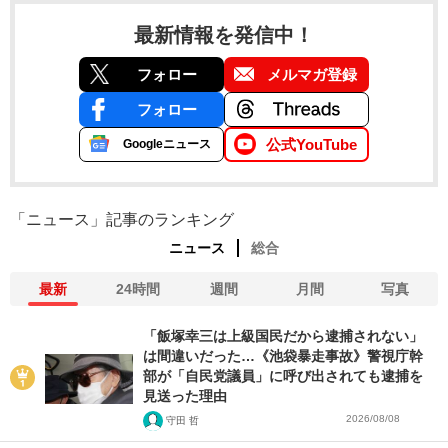
最新情報を発信中！
フォロー
メルマガ登録
フォロー
公式YouTube
Googleニュース
「ニュース」記事のランキング
ニュース
総合
最新
24時間
週間
月間
写真
「飯塚幸三は上級国民だから逮捕されない」
は間違いだった…《池袋暴走事故》警視庁幹
部が「自民党議員」に呼び出されても逮捕を
見送った理由
2026/08/08
守田 哲