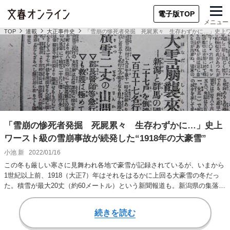
電子版TOP
メニュー
TOP
連載
大正事件史
「雪崩の惨死者発掘 死屍累々 生存わずかに…」史上ワー
「雪崩の惨死者発掘 死屍累々 生存わずかに…」史上
ワースト級の雪崩事故が続発した“1918年の大豪雪”
小池 新
2022/01/16
この冬も厳しい寒さに見舞われ各地で豪雪が記録されているが、いまから
1世紀以上前、1918（大正7）年はそれをはるかに上回る大豪雪の冬だっ
た。積雪が最大20丈（約60メートル）という新聞報道も。新潟県の集落と
山形県の…
続きを読む