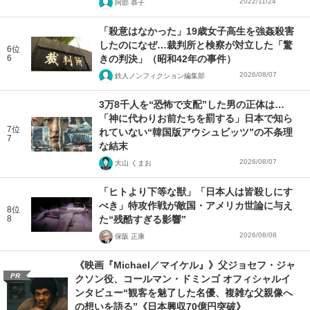
2022/11/24
阿部 恭子
「殺意はなかった」19歳女子高生を強姦殺害
したのになぜ…裁判所と検察が対立した「驚
6位
6
きの判決」（昭和42年の事件）
2026/08/07
鉄人ノンフィクション編集部
3万8千人を“恐怖で支配”した男の正体は…
「神に代わりお前たちを罰する」日本で知ら
7位
れていない“韓国版アウシュビッツ”の不条理
7
な結末
2026/08/07
大山 くまお
「ヒトより下等な獣」「日本人は皆殺しにす
べき」特攻作戦が敵国・アメリカ世論に与え
8位
8
た“残酷すぎる影響”
2026/08/08
保阪 正康
《映画『Michael／マイケル』》父ジョセフ・ジャ
PR
クソン役、コールマン・ドミンゴ オフィシャルイ
ンタビュー“観客を魅了した名優、複雑な父親像へ
の想いを語る”《日本興収70億円突破》