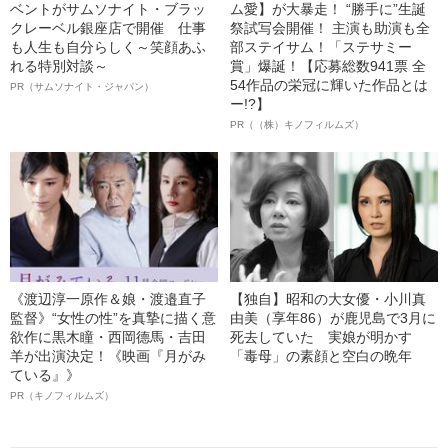
ベントがサムソナイト・ブラッ
ム愛】が大暴走！ “勝手に”生誕
クレーベル銀座店で開催 仕事
祭試写会開催！ 主演も助演も全
も人生も自分らしく～笑顔あふ
部ステイサム！「ステサミー
れる特別対談～
賞」爆誕！【応募総数941票 全
54作品の栄冠に輝いた作品とは
PR（サムソナイト・ジャパン）
ー!?】
PR（（株）キノフィルムズ）
《渡辺淳一原作＆娘・渡邉直子
【独自】昭和の大女優・小川真
監督》“女性の性”を真摯に描く意
由美（享年86）が鹿児島で3月に
欲作に黒木瞳・西岡德馬・吉田
死去していた 実娘が明かす
羊が出演決定！《映画『月がみ
「毒母」の素顔と空白の晩年
ている』》
PR（キノフィルムズ）