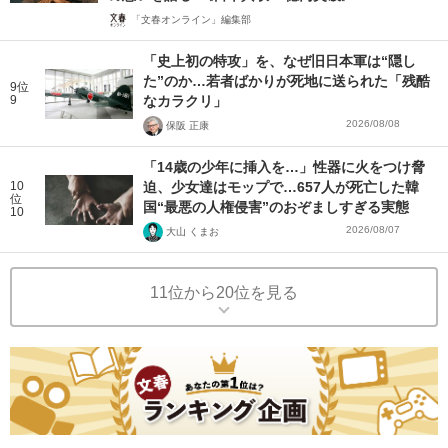
「文春オンライン」編集部
「史上初の特攻」を、なぜ旧日本軍は“隠し
た”のか…若者ばかりが死地に送られた「残酷
9位
9
なカラクリ」
2026/08/08
保阪 正康
「14歳の少年に挿入を…」性器に火をつけ脅
10
迫、少女達はモップで…657人が死亡した韓
位
国“最悪の人権侵害”のおぞましすぎる実態
10
2026/08/07
大山 くまお
11位から20位を見る