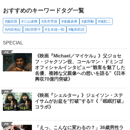
おすすめのキーワードタグ一覧
#藤田晋
#三山凌輝
#高市早苗
#後藤真希
#森岡毅
#城彰二
#内田有紀
#松田聖子
#玉木雄一郎
#亀和田武
SPECIAL
PR
《映画『Michael／マイケル』》父ジョセ
フ・ジャクソン役、コールマン・ドミンゴ
オフィシャルインタビュー“観客を魅了した
名優、複雑な父親像への想いを語る”《日本
興収70億円突破》
PR
《映画『シェルター』》ジェイソン・ステ
イサムがお盆を“打破”する!!《「眠眠打破」
コラボ》
PR
「えっ、こんなに変わるの？」36歳男性ラ