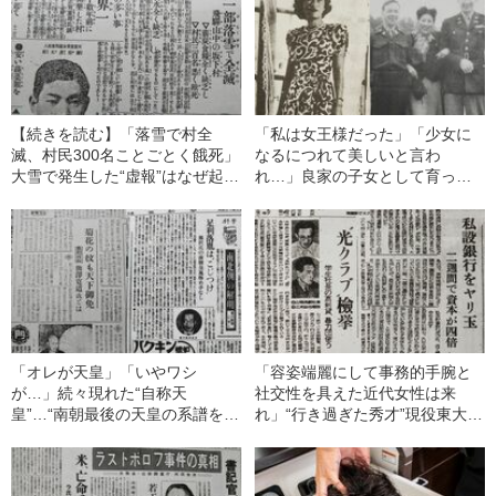
【続きを読む】「落雪で村全
「私は女王様だった」「少女に
滅、村民300名ことごとく餓死」
なるにつれて美しいと言わ
大雪で発生した“虚報”はなぜ起こ
れ…」良家の子女として育った
ってしまったのか
子爵夫人が踏み出した“ダブル不
倫”の重い一歩
「オレが天皇」「いやワシ
「容姿端麗にして事務的手腕と
が…」続々現れた“自称天
社交性を具えた近代女性は来
皇”…“南朝最後の天皇の系譜を継
れ」“行き過ぎた秀才”現役東大生
ぐ男”とは何だったのか
ヤミ金社長の最期