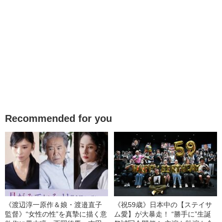
Recommended for you
《渡辺淳一原作＆娘・渡邉直子
《祝59歳》日本中の【ステイサ
監督》“女性の性”を真摯に描く意
ム愛】が大暴走！ “勝手に”生誕