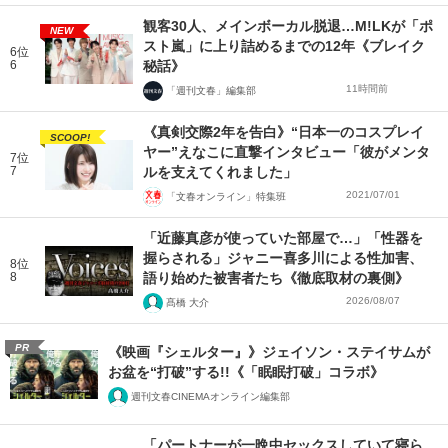
観客30人、メインボーカル脱退…M!LKが「ポ
NEW
スト嵐」に上り詰めるまでの12年《ブレイク
6位
6
秘話》
11時間前
「週刊文春」編集部
《真剣交際2年を告白》“日本一のコスプレイ
SCOOP!
ヤー”えなこに直撃インタビュー「彼がメンタ
7位
7
ルを支えてくれました」
2021/07/01
「文春オンライン」特集班
「近藤真彦が使っていた部屋で…」「性器を
握らされる」ジャニー喜多川による性加害、
8位
8
語り始めた被害者たち《徹底取材の裏側》
2026/08/07
髙橋 大介
PR
《映画『シェルター』》ジェイソン・ステイサムが
お盆を“打破”する!!《「眠眠打破」コラボ》
週刊文春CINEMAオンライン編集部
「パートナーが一晩中セックスしていて寝ら