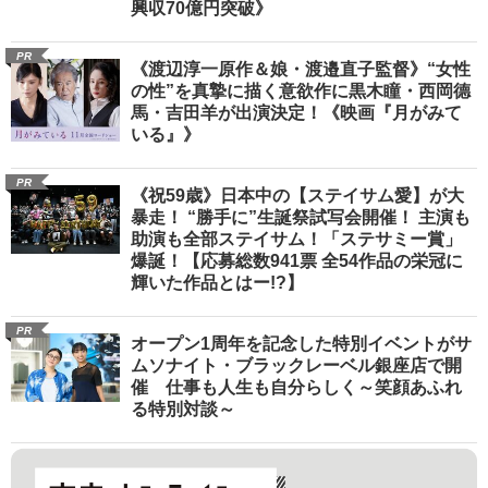
興収70億円突破》
PR
《渡辺淳一原作＆娘・渡邉直子監督》“女性
の性”を真摯に描く意欲作に黒木瞳・西岡德
馬・吉田羊が出演決定！《映画『月がみて
いる』》
PR
《祝59歳》日本中の【ステイサム愛】が大
暴走！ “勝手に”生誕祭試写会開催！ 主演も
助演も全部ステイサム！「ステサミー賞」
爆誕！【応募総数941票 全54作品の栄冠に
輝いた作品とはー!?】
PR
オープン1周年を記念した特別イベントがサ
ムソナイト・ブラックレーベル銀座店で開
催 仕事も人生も自分らしく～笑顔あふれ
る特別対談～