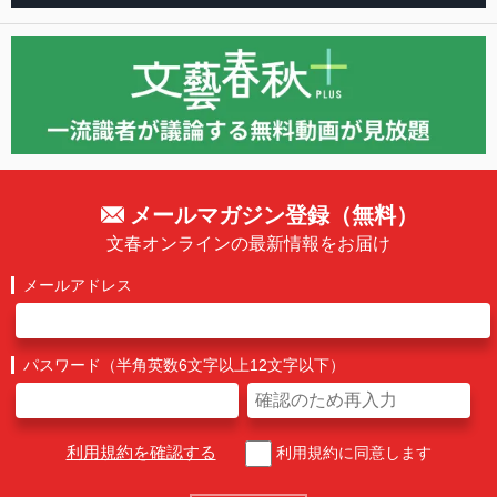
メールマガジン登録（無料）
文春オンラインの最新情報をお届け
メールアドレス
パスワード（半角英数6文字以上12文字以下）
利用規約を確認する
利用規約に同意します