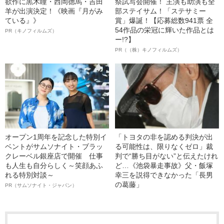
欲作に黒木瞳・西岡德馬・吉田
祭試写会開催！ 主演も助演も全
羊が出演決定！《映画『月がみ
部ステイサム！「ステサミー
ている』》
賞」爆誕！【応募総数941票 全
54作品の栄冠に輝いた作品とは
PR（キノフィルムズ）
ー!?】
PR（（株）キノフィルムズ）
オープン1周年を記念した特別イ
「トヨタの非を認める判決が出
ベントがサムソナイト・ブラッ
る可能性は、限りなくゼロ」裁
クレーベル銀座店で開催 仕事
判で“勝ち目がない”と伝えたけれ
も人生も自分らしく～笑顔あふ
ど…《池袋暴走事故》父・飯塚
れる特別対談～
幸三を説得できなかった「長男
の葛藤」
PR（サムソナイト・ジャパン）