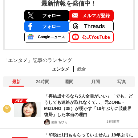
最新情報を発信中！
フォロー
メルマガ登録
フォロー
公式YouTube
Googleニュース
「エンタメ」記事のランキング
エンタメ
総合
最新
24時間
週間
月間
写真
「再結成するなら5人全員がいい」「でも、ど
NEW
うしても連絡が取れなくて…」元ZONE・
MIZUHO（38）が明かす「19年ぶりに芸能界
復帰」した本当の理由
18時間前
佐藤 ちひろ
「印税は1円ももらっていません」19年ぶりに