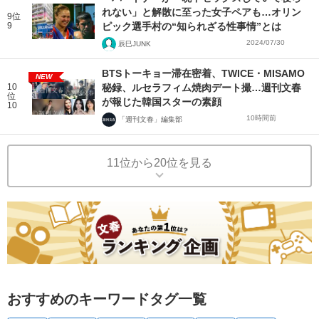
れない」と解散に至った女子ペアも…オリン
9位
9
ピック選手村の“知られざる性事情”とは
2024/07/30
辰巳JUNK
BTSトーキョー滞在密着、TWICE・MISAMO
NEW
10
秘録、ルセラフィム焼肉デート撮…週刊文春
位
が報じた韓国スターの素顔
10
10時間前
「週刊文春」編集部
11位から20位を見る
おすすめのキーワードタグ一覧