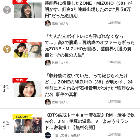
NEW
芸能界に復帰したZONE・MIZUHO（38）が
明かす、紅白3年連続出場したのに“月収8万
円”だった絶頂期
18時間前
佐藤 ちひろ
「だんだんボイトレにも呼ばれなくなっ
NEW
て…」高3で脱退→再結成のオファーも断った
元ZONE・MIZUHOが語る、芸能界引退の裏
側と“その後の人生”
18時間前
佐藤 ちひろ
「収録後に泣いていた、って報じられたけ
NEW
ど…」ZONEのMIZUHO（38）が明かす、24
4位
年前にとんねるず石橋貴明がつけた“強烈なあ
4
だ名”事件の真相
18時間前
佐藤 ちひろ
《BTS厳戒トーキョー滞在記》RM→渋谷で飲
SCOOP!
み会、JIN→伊豆の温泉、V→よみうりラン
5位
5
ド…密着撮！【無料公開】
10時間前
「週刊文春」編集部