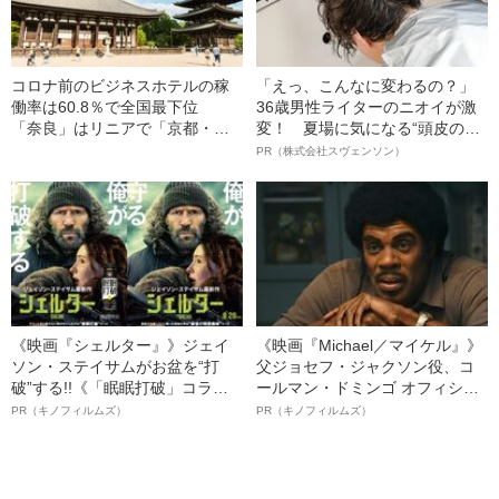
コロナ前のビジネスホテルの稼
「えっ、こんなに変わるの？」
働率は60.8％で全国最下位
36歳男性ライターのニオイが激
「奈良」はリニアで「京都・大
変！ 夏場に気になる“頭皮のニ
阪」を越えられるか
オイ”や“ベタつき”を解消す
PR（株式会社スヴェンソン）
る、“ウィッグのスペシャリス
ト”が生み出した徹底ケアとは
《映画『シェルター』》ジェイ
《映画『Michael／マイケル』》
ソン・ステイサムがお盆を“打
父ジョセフ・ジャクソン役、コ
破”する!!《「眠眠打破」コラ
ールマン・ドミンゴ オフィシャ
ボ》
ルインタビュー“観客を魅了した
PR（キノフィルムズ）
PR（キノフィルムズ）
名優、複雑な父親像への想いを
語る”《日本興収70億円突破》