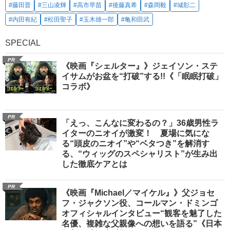
#藤田晋
#三山凌輝
#高市早苗
#後藤真希
#森岡毅
#城彰二
#内田有紀
#松田聖子
#玉木雄一郎
#亀和田武
SPECIAL
PR
《映画『シェルター』》ジェイソン・ステ
イサムがお盆を“打破”する!!《「眠眠打破」
コラボ》
PR
「えっ、こんなに変わるの？」36歳男性ラ
イターのニオイが激変！ 夏場に気にな
る“頭皮のニオイ”や“ベタつき”を解消す
る、“ウィッグのスペシャリスト”が生み出
した徹底ケアとは
PR
《映画『Michael／マイケル』》父ジョセ
フ・ジャクソン役、コールマン・ドミンゴ
オフィシャルインタビュー“観客を魅了した
名優、複雑な父親像への想いを語る”《日本