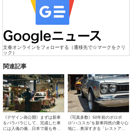
文春オンラインをフォローする
（遷移先で☆マークをクリ
ック）
関連記事
《デザイン画公開》まずは新車
《写真多数》50年前のボロボ
をバラバラにして、完成した車
ロ“ハコスカ”を新車同然の乗り心
には入魂の儀…日本で最も奇妙
地に…奥深すぎる「レストア」