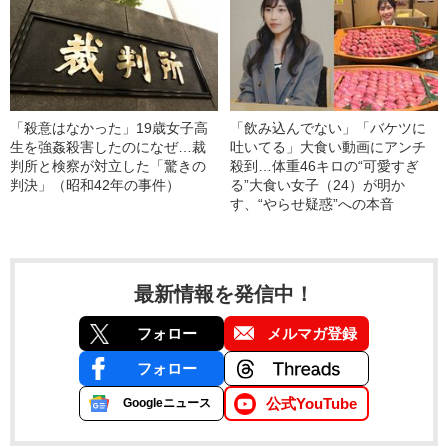
「殺意はなかった」19歳女子高
「飲み込んでない」「バケツに
生を強姦殺害したのになぜ…裁
吐いてる」大食い動画にアンチ
判所と検察が対立した「驚きの
殺到…体重46キロの“可愛すぎ
判決」（昭和42年の事件）
る”大食い女子（24）が明か
す、“やらせ疑惑”への本音
最新情報を発信中！
フォロー
メルマガ登録
フォロー
公式YouTube
Googleニュース