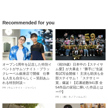
Recommended for you
オープン1周年を記念した特別イ
《祝59歳》日本中の【ステイサ
ベントがサムソナイト・ブラッ
ム愛】が大暴走！ “勝手に”生誕
クレーベル銀座店で開催 仕事
祭試写会開催！ 主演も助演も全
も人生も自分らしく～笑顔あふ
部ステイサム！「ステサミー
れる特別対談～
賞」爆誕！【応募総数941票 全
54作品の栄冠に輝いた作品とは
PR（サムソナイト・ジャパン）
ー!?】
PR（（株）キノフィルムズ）