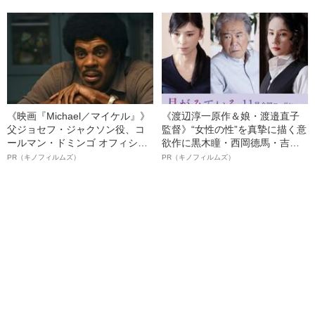
る、“ウィッグのスペシャリス
ト”が生み出した徹底ケアとは
《映画『Michael／マイケル』》
《渡辺淳一原作＆娘・渡邉直子
父ジョセフ・ジャクソン役、コ
監督》“女性の性”を真摯に描く意
ールマン・ドミンゴ オフィシャ
欲作に黒木瞳・西岡德馬・吉田
ルインタビュー“観客を魅了した
羊が出演決定！《映画『月がみ
PR（キノフィルムズ）
PR（キノフィルムズ）
名優、複雑な父親像への想いを
ている』》
語る”《日本興収70億円突破》