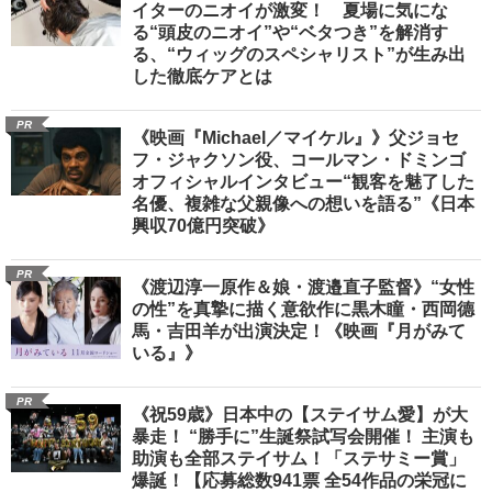
イターのニオイが激変！ 夏場に気にな
る“頭皮のニオイ”や“ベタつき”を解消す
る、“ウィッグのスペシャリスト”が生み出
した徹底ケアとは
PR
《映画『Michael／マイケル』》父ジョセ
フ・ジャクソン役、コールマン・ドミンゴ
オフィシャルインタビュー“観客を魅了した
名優、複雑な父親像への想いを語る”《日本
興収70億円突破》
PR
《渡辺淳一原作＆娘・渡邉直子監督》“女性
の性”を真摯に描く意欲作に黒木瞳・西岡德
馬・吉田羊が出演決定！《映画『月がみて
いる』》
PR
《祝59歳》日本中の【ステイサム愛】が大
暴走！ “勝手に”生誕祭試写会開催！ 主演も
助演も全部ステイサム！「ステサミー賞」
爆誕！【応募総数941票 全54作品の栄冠に