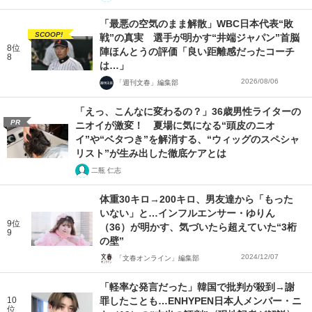
「最悪の空気のまま解散」WBC日本代表“敗
SCOOP!
戦”の真実 選手が明かす“井端ジャパン”首脳
8位
陣ほんとうの評価「良い距離感だったコーチ
8
は…」
2026/08/06
「週刊文春」編集部
「えっ、こんなに変わるの？」36歳男性ライターの
PR
ニオイが激変！ 夏場に気になる“頭皮のニオ
イ”や“ベタつき”を解消する、“ウィッグのスペシャ
リスト”が生み出した徹底ケアとは
二瓶 仁志
体重30キロ→200キロ、男友達から「もった
いない」と…インフルエンサー・ゆりん
9位
（36）が明かす、気づいたら超えていた“3桁
9
の壁”
2024/12/07
「文春オンライン」編集部
「軽率な発言だった」韓国で批判が殺到→謝
10
罪したことも…ENHYPEN日本人メンバー・ニ
位