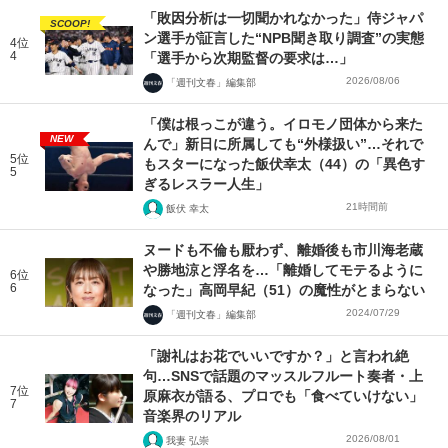
「敗因分析は一切聞かれなかった」侍ジャパ
SCOOP!
ン選手が証言した“NPB聞き取り調査”の実態
4位
4
「選手から次期監督の要求は…」
2026/08/06
「週刊文春」編集部
「僕は根っこが違う。イロモノ団体から来た
NEW
んで」新日に所属しても“外様扱い”…それで
5位
もスターになった飯伏幸太（44）の「異色す
5
ぎるレスラー人生」
21時間前
飯伏 幸太
ヌードも不倫も厭わず、離婚後も市川海老蔵
や勝地涼と浮名を…「離婚してモテるように
6位
6
なった」高岡早紀（51）の魔性がとまらない
2024/07/29
「週刊文春」編集部
「謝礼はお花でいいですか？」と言われ絶
句…SNSで話題のマッスルフルート奏者・上
7位
原麻衣が語る、プロでも「食べていけない」
7
音楽界のリアル
2026/08/01
我妻 弘崇