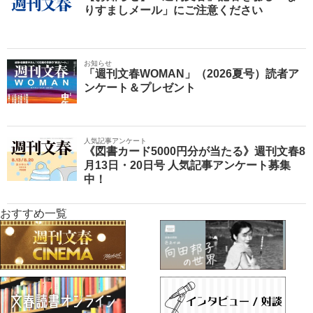
りすましメール」にご注意ください
お知らせ
「週刊文春WOMAN」（2026夏号）読者ア
ンケート＆プレゼント
人気記事アンケート
《図書カード5000円分が当たる》週刊文春8
月13日・20日号 人気記事アンケート募集
中！
おすすめ一覧