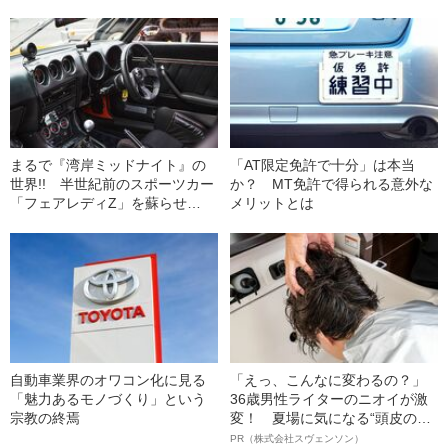
な自動車メーカー
の世界に密着する
「MITSUOKA」がつくる“ヤバい
車”
まるで『湾岸ミッドナイト』の
「AT限定免許で十分」は本当
世界!! 半世紀前のスポーツカー
か？ MT免許で得られる意外な
「フェアレディZ」を蘇らせ
メリットとは
る“恐るべき技術”とは
自動車業界のオワコン化に見る
「えっ、こんなに変わるの？」
「魅力あるモノづくり」という
36歳男性ライターのニオイが激
宗教の終焉
変！ 夏場に気になる“頭皮のニ
オイ”や“ベタつき”を解消す
PR（株式会社スヴェンソン）