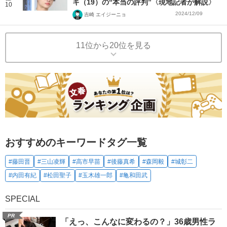
キ（19）の“本当の評判”〈現地記者が解説〉
10
2024/12/09
吉崎 エイジーニョ
11位から20位を見る
おすすめのキーワードタグ一覧
#藤田晋
#三山凌輝
#高市早苗
#後藤真希
#森岡毅
#城彰二
#内田有紀
#松田聖子
#玉木雄一郎
#亀和田武
SPECIAL
PR
「えっ、こんなに変わるの？」36歳男性ラ