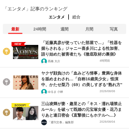
「エンタメ」記事のランキング
エンタメ
総合
最新
24時間
週間
月間
写真
「近藤真彦が使っていた部屋で…」「性器を
NEW
握らされる」ジャニー喜多川による性加害、
語り始めた被害者たち《徹底取材の裏側》
4時間前
髙橋 大介
ヤクザ顔負けの「血みどろ情事」豊満な身体
を舐めまわされ…「自称16歳美少女」怪演
中、かたせ梨乃（69）の美しすぎる“熟れ方”
2026/08/06
ゆるま 小林
三山凌輝が妻・趣里との「キス・濡れ場禁止
SCOOP!
ルール」を破って既婚の元宝塚女優・花乃ま
りあと連日密会《直撃後にもホテルへ…》
2026/08/04
「週刊文春」編集部