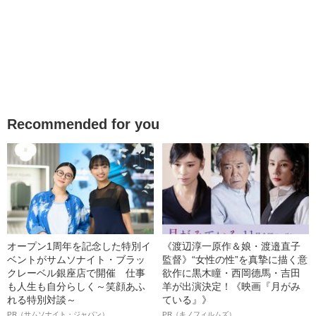
Recommended for you
オープン1周年を記念した特別イ
《渡辺淳一原作＆娘・渡邉直子
ベントがサムソナイト・ブラッ
監督》“女性の性”を真摯に描く意
クレーベル銀座店で開催 仕事
欲作に黒木瞳・西岡德馬・吉田
も人生も自分らしく～笑顔あふ
羊が出演決定！《映画『月がみ
れる特別対談～
ている』》
PR（サムソナイト・ジャパン）
PR（キノフィルムズ）