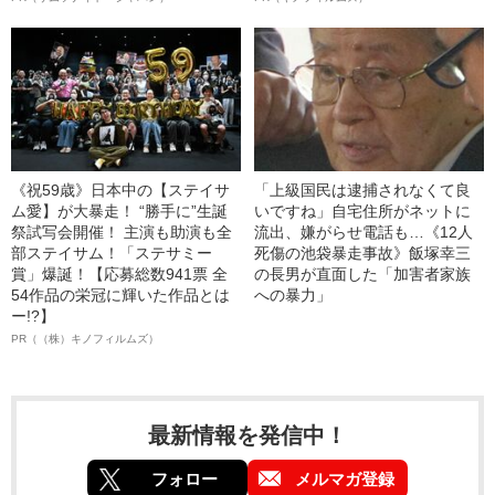
《祝59歳》日本中の【ステイサ
「上級国民は逮捕されなくて良
ム愛】が大暴走！ “勝手に”生誕
いですね」自宅住所がネットに
祭試写会開催！ 主演も助演も全
流出、嫌がらせ電話も…《12人
部ステイサム！「ステサミー
死傷の池袋暴走事故》飯塚幸三
賞」爆誕！【応募総数941票 全
の長男が直面した「加害者家族
54作品の栄冠に輝いた作品とは
への暴力」
ー!?】
PR（（株）キノフィルムズ）
最新情報を発信中！
フォロー
メルマガ登録