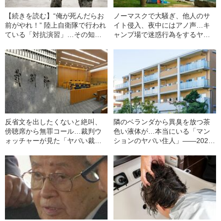
【続きを読む】“俺が死んだらお
ノーマスクで大騒ぎ、他人のサ
前がやれ！” 陸上自衛隊で行われ
イト侵入、夜中にはアノ声…キ
ている「対抗演習」…その知ら
ャンプ場で迷惑行為をするヤバ
れざる実態とは〈愛とユーモア
い“パリピ”たち――2021年
の自衛隊ライフ〉
BEST5
反省文を出したくないと絶叫、
隣のベランダから異臭を放つ茶
傍聴席から無罪コール…裁判ウ
色い液体が…本当にいる「マン
ォッチャーが見た「ヤバい裁
ションのヤバい住人」――2021
判」――2021年BEST5
上半期BEST5