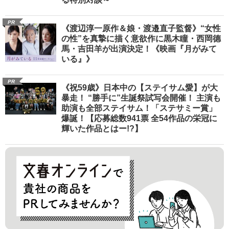
PR
《渡辺淳一原作＆娘・渡邉直子監督》“女性
の性”を真摯に描く意欲作に黒木瞳・西岡德
馬・吉田羊が出演決定！《映画『月がみて
いる』》
PR
《祝59歳》日本中の【ステイサム愛】が大
暴走！ “勝手に”生誕祭試写会開催！ 主演も
助演も全部ステイサム！「ステサミー賞」
爆誕！【応募総数941票 全54作品の栄冠に
輝いた作品とはー!?】