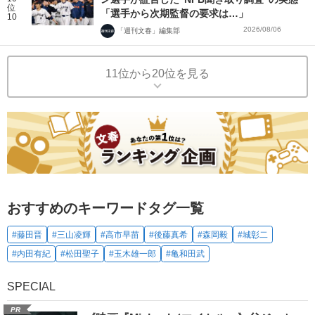
位
「選手から次期監督の要求は…」
10
2026/08/06
「週刊文春」編集部
11位から20位を見る
おすすめのキーワードタグ一覧
#藤田晋
#三山凌輝
#高市早苗
#後藤真希
#森岡毅
#城彰二
#内田有紀
#松田聖子
#玉木雄一郎
#亀和田武
SPECIAL
PR