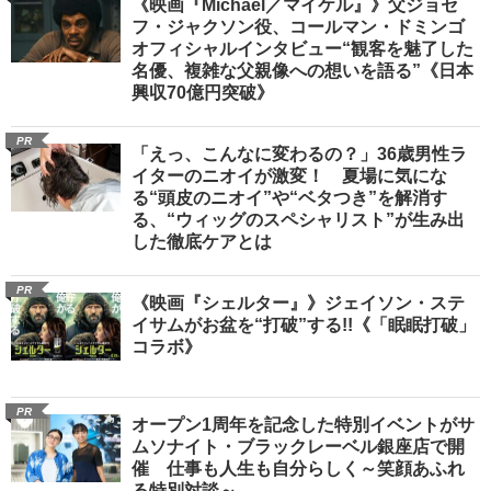
《映画『Michael／マイケル』》父ジョセ
フ・ジャクソン役、コールマン・ドミンゴ
オフィシャルインタビュー“観客を魅了した
名優、複雑な父親像への想いを語る”《日本
興収70億円突破》
PR
「えっ、こんなに変わるの？」36歳男性ラ
イターのニオイが激変！ 夏場に気にな
る“頭皮のニオイ”や“ベタつき”を解消す
る、“ウィッグのスペシャリスト”が生み出
した徹底ケアとは
PR
《映画『シェルター』》ジェイソン・ステ
イサムがお盆を“打破”する!!《「眠眠打破」
コラボ》
PR
オープン1周年を記念した特別イベントがサ
ムソナイト・ブラックレーベル銀座店で開
催 仕事も人生も自分らしく～笑顔あふれ
る特別対談～