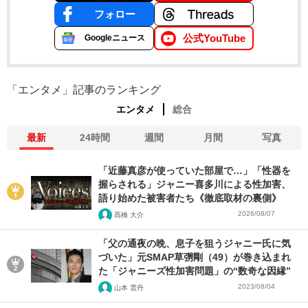
フォロー
公式YouTube
Googleニュース
「エンタメ」記事のランキング
エンタメ
総合
最新
24時間
週間
月間
写真
「近藤真彦が使っていた部屋で…」「性器を
握らされる」ジャニー喜多川による性加害、
語り始めた被害者たち《徹底取材の裏側》
2026/08/07
髙橋 大介
「父の通夜の晩、息子を狙うジャニー氏に気
づいた」元SMAP草彅剛（49）が巻き込まれ
た「ジャニーズ性加害問題」の“数奇な因縁”
2023/08/04
山本 雲丹