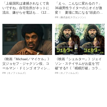
「上級国民は逮捕されなくて良
「えっ、こんなに変わるの？」
いですね」自宅住所がネットに
36歳男性ライターのニオイが激
流出、嫌がらせ電話も…《12人
変！ 夏場に気になる“頭皮のニ
死傷の池袋暴走事故》飯塚幸三
オイ”や“ベタつき”を解消す
PR（株式会社スヴェンソン）
の長男が直面した「加害者家族
る、“ウィッグのスペシャリス
への暴力」
ト”が生み出した徹底ケアとは
《映画『Michael／マイケル』》
《映画『シェルター』》ジェイ
父ジョセフ・ジャクソン役、コ
ソン・ステイサムがお盆を“打
ールマン・ドミンゴ オフィシャ
破”する!!《「眠眠打破」コラ
ルインタビュー“観客を魅了した
ボ》
PR（キノフィルムズ）
PR（キノフィルムズ）
名優、複雑な父親像への想いを
語る”《日本興収70億円突破》