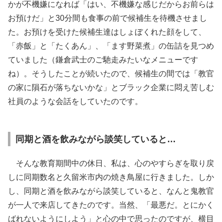
かが不機嫌になれば「はい、不機嫌な感じだからお前らは
お預けだ」と30分間も食事の前で候補生を待機させまし
た。お預けを受けた候補生達はしょぼくれた顔をして、
「赤飯」と「たくあん」、「ます野菜煮」の缶詰を見つめ
ていました（鎌倉武士のご馳走みたいなメニューです
ね）。そうしたことが続いたので、候補生の間では「教官
の家に隕石が落ちないかな」とブラック企業に悶え苦しむ
社員のような会話をしていたのです。
同期と酒を飲みながら談笑していると…
そんな教育期間中の休日、私は、心のやすらぎを取り戻
しに同期数名と久留米市内の焼き鳥屋に行きました。しか
し、同期と酒を飲みながら談笑していると、なんと鬼教官
が一人で来店してきたのです。当然、「最悪だ。とにかく
ばれないようにしよう」と心の中で思ったのですが、横目