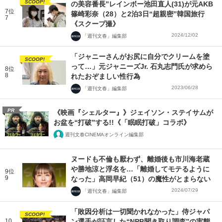
SCOOP!
の美容番長”レインボー池田直人(31)が元AKB
7位
篠崎彩奈（28）と2泊3日“超親密”韓国旅行
7
《スクープ撮》
2024/12/02
「週刊文春」編集部
「ジャニーさんがお尻に自分でクリームを塗
SCOOP!
って…」元ジャニーズJr. 石丸志門氏が求めら
8位
8
れたおぞましい性行為
2023/06/28
「週刊文春」編集部
PR
《映画『シェルター』》ジェイソン・ステイサムが
お盆を“打破”する!!《「眠眠打破」コラボ》
週刊文春CINEMAオンライン編集部
ヌードも不倫も厭わず、離婚後も市川海老蔵
や勝地涼と浮名を…「離婚してモテるように
9位
9
なった」高岡早紀（51）の魔性がとまらない
2024/07/29
「週刊文春」編集部
「敗因分析は一切聞かれなかった」侍ジャパ
SCOOP!
10
ン選手が証言した“NPB聞き取り調査”の実態