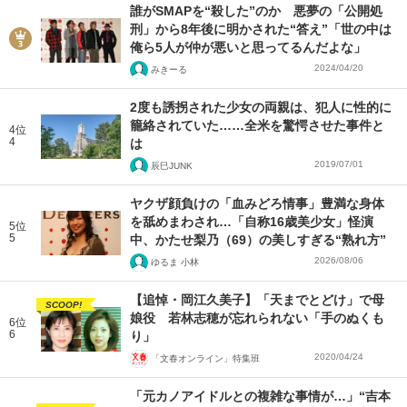
誰がSMAPを“殺した”のか 悪夢の「公開処
刑」から8年後に明かされた“答え”「世の中は
俺ら5人が仲が悪いと思ってるんだよな」
2024/04/20
みきーる
2度も誘拐された少女の両親は、犯人に性的に
籠絡されていた……全米を驚愕させた事件と
4位
4
は
2019/07/01
辰巳JUNK
ヤクザ顔負けの「血みどろ情事」豊満な身体
を舐めまわされ…「自称16歳美少女」怪演
5位
5
中、かたせ梨乃（69）の美しすぎる“熟れ方”
2026/08/06
ゆるま 小林
【追悼・岡江久美子】「天までとどけ」で母
SCOOP!
娘役 若林志穂が忘れられない「手のぬくも
6位
6
り」
2020/04/24
「文春オンライン」特集班
「元カノアイドルとの複雑な事情が…」“吉本