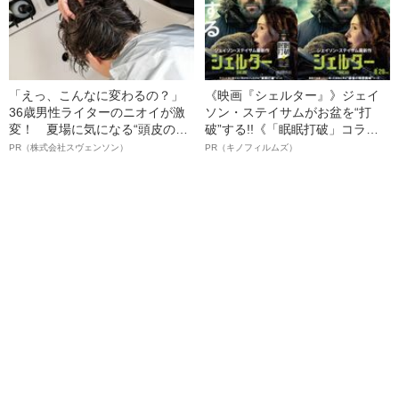
「えっ、こんなに変わるの？」
《映画『シェルター』》ジェイ
36歳男性ライターのニオイが激
ソン・ステイサムがお盆を“打
変！ 夏場に気になる“頭皮のニ
破”する!!《「眠眠打破」コラ
オイ”や“ベタつき”を解消す
ボ》
PR（株式会社スヴェンソン）
PR（キノフィルムズ）
る、“ウィッグのスペシャリス
ト”が生み出した徹底ケアとは