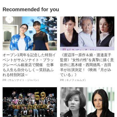
Recommended for you
オープン1周年を記念した特別イ
《渡辺淳一原作＆娘・渡邉直子
ベントがサムソナイト・ブラッ
監督》“女性の性”を真摯に描く意
クレーベル銀座店で開催 仕事
欲作に黒木瞳・西岡德馬・吉田
も人生も自分らしく～笑顔あふ
羊が出演決定！《映画『月がみ
れる特別対談～
ている』》
PR（サムソナイト・ジャパン）
PR（キノフィルムズ）