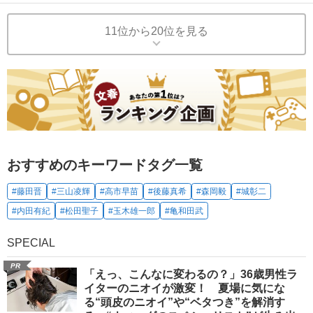
11位から20位を見る
おすすめのキーワードタグ一覧
#藤田晋
#三山凌輝
#高市早苗
#後藤真希
#森岡毅
#城彰二
#内田有紀
#松田聖子
#玉木雄一郎
#亀和田武
SPECIAL
PR
「えっ、こんなに変わるの？」36歳男性ラ
イターのニオイが激変！ 夏場に気にな
る“頭皮のニオイ”や“ベタつき”を解消す