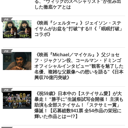
る、“ウィッグのスペシャリスト”が生み出
した徹底ケアとは
PR
《映画『シェルター』》ジェイソン・ステ
イサムがお盆を“打破”する!!《「眠眠打破」
コラボ》
PR
《映画『Michael／マイケル』》父ジョセ
フ・ジャクソン役、コールマン・ドミンゴ
オフィシャルインタビュー“観客を魅了した
名優、複雑な父親像への想いを語る”《日本
興収70億円突破》
PR
《祝59歳》日本中の【ステイサム愛】が大
暴走！ “勝手に”生誕祭試写会開催！ 主演も
助演も全部ステイサム！「ステサミー賞」
爆誕！【応募総数941票 全54作品の栄冠に
輝いた作品とはー!?】