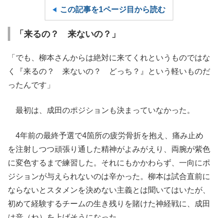
この記事を1ページ目から読む
「来るの？ 来ないの？」
「でも、柳本さんからは絶対に来てくれというものではな
く『来るの？ 来ないの？ どっち？』という軽いものだ
ったんです」
最初は、成田のポジションも決まっていなかった。
4年前の最終予選で4箇所の疲労骨折を抱え、痛み止め
を注射しつつ頑張り通した精神がよみがえり、両腕が紫色
に変色するまで練習した。それにもかかわらず、一向にポ
ジションが与えられないのは辛かった。柳本は試合直前に
ならないとスタメンを決めない主義とは聞いてはいたが、
初めて経験するチームの生き残りを賭けた神経戦に、成田
は音（ね）を上げそうになった。