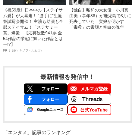
《祝59歳》日本中の【ステイサ
【独自】昭和の大女優・小川真
ム愛】が大暴走！ “勝手に”生誕
由美（享年86）が鹿児島で3月に
祭試写会開催！ 主演も助演も全
死去していた 実娘が明かす
部ステイサム！「ステサミー
「毒母」の素顔と空白の晩年
賞」爆誕！【応募総数941票 全
54作品の栄冠に輝いた作品とは
ー!?】
PR（（株）キノフィルムズ）
最新情報を発信中！
フォロー
メルマガ登録
フォロー
公式YouTube
Googleニュース
「エンタメ」記事のランキング