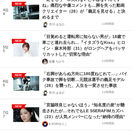
NEW
ね」痛烈な中傷コメントも…脚を失った動画
4位
クリエイター（28）が「義足を見せる」と決
4
めるまで
11時間前
市川 はるひ
「目覚めると運転席に知らない男が」18歳で
NEW
車ごと連れ去られ…『イタズラなKiss』ヒロ
5位
イン・麻木玲那（31）がロングヘアをバッサ
5
リカットした“切実な理由”
11時間前
佐藤 ちひろ
「右脚があらぬ方向に180度ねじれて…」バイ
NEW
ク事故で脚を切断…元競泳選手の義足モデル
6位
6
（28）を襲った、人生を一変させた事故
11時間前
市川 はるひ
「宮脇咲良じゃないほう」“知名度の差”が懸
NEW
念されたが…それでもLE SSERAFIMカズハ
7位
7
（23）が人気メンバーになった“納得の理由”
15時間前
K-POPゆりこ