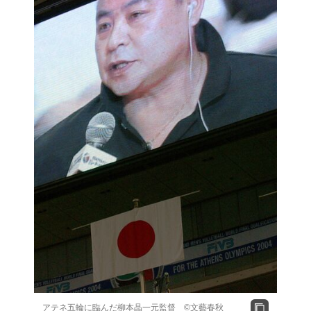
アテネ五輪に臨んだ柳本晶一元監督 ©文藝春秋