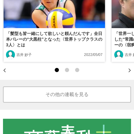
「髪型も皆一緒にして欲しいと頼んだんです」全日
「世界一
本バレーの“大黒柱”となった〈世界トップクラスの
した“常
3人〉とは
ーの〈宿
吉井 妙子
2022/05/07
吉井 
その他の連載を見る