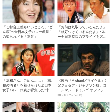
「ご都合主義もいいところ」“ど
「お前は気取っているんだよ」
ん底”の全日本女子バレー救世主
「格好つけているんだよ」バレ
の知られざる「本音」
ー全日本監督のプライドをズタ
ズタにする〈激励〉
「葛和さん、ごめん……」〈戦
《映画『Michael／マイケル』》
犯の汚名〉を着せられた全日本
父ジョセフ・ジャクソン役、コ
女子バレー代表が背負った“十字
ールマン・ドミンゴ オフィシャ
架”
ルインタビュー“観客を魅了した
PR（キノフィルムズ）
名優、複雑な父親像への想いを
語る”《日本興収70億円突破》