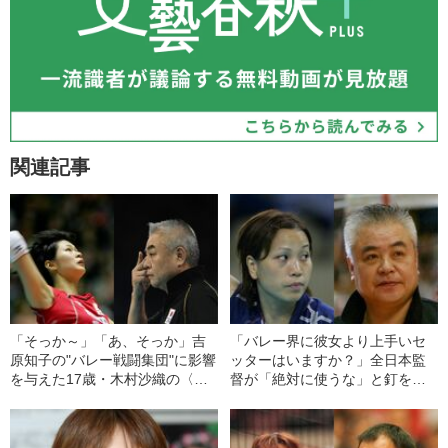
関連記事
「そっか～」「あ、そっか」吉
「バレー界に彼女より上手いセ
原知子の"バレー戦闘集団"に影響
ッターはいますか？」全日本監
を与えた17歳・木村沙織の〈放
督が「絶対に使うな」と釘を刺
言〉
されたセッターを起用した理由