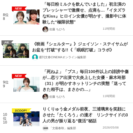
「毎日粉ミルクを飲んでいました」初主演の
NEW
プレッシャーで激痩せ、点滴も…『イタズラ
8位
なKiss』ヒロイン女優が明かす、撮影中に体
8
験した“極限状態”
11時間前
佐藤 ちひろ
PR
《映画『シェルター』》ジェイソン・ステイサムが
お盆を“打破”する!!《「眠眠打破」コラボ》
週刊文春CINEMAオンライン編集部
「死ねよ」「ブス」毎日100件以上の誹謗中傷
NEW
が…恋リア出演で大炎上した女優・麻木玲那
9位
（31）が明かすネットリンチの実態「送って
9
きた相手は、まさかの…」
11時間前
佐藤 ちひろ
りくりゅう金メダル前夜、三浦璃来を笑顔に
SCOOP!
10
させた「たくろう」の漫才 リンクサイドの3
位
人の男が振り返る“復活”秘話
10
2026/05/08
「文藝春秋」編集部