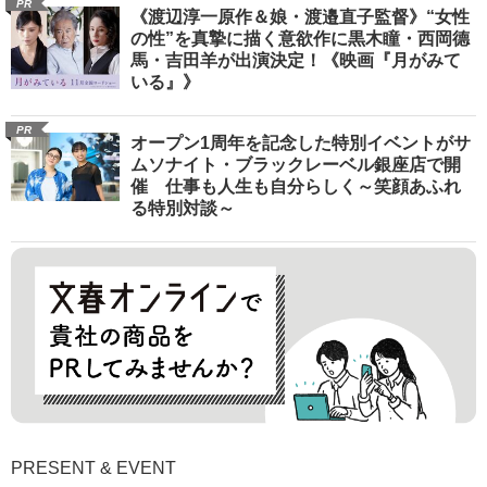
PR
《渡辺淳一原作＆娘・渡邉直子監督》“女性
の性”を真摯に描く意欲作に黒木瞳・西岡德
馬・吉田羊が出演決定！《映画『月がみて
いる』》
PR
オープン1周年を記念した特別イベントがサ
ムソナイト・ブラックレーベル銀座店で開
催 仕事も人生も自分らしく～笑顔あふれ
る特別対談～
PRESENT & EVENT