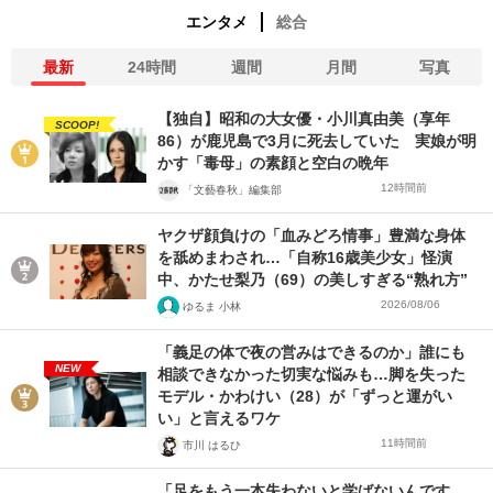
エンタメ
総合
最新
24時間
週間
月間
写真
【独自】昭和の大女優・小川真由美（享年
SCOOP!
86）が鹿児島で3月に死去していた 実娘が明
かす「毒母」の素顔と空白の晩年
12時間前
「文藝春秋」編集部
ヤクザ顔負けの「血みどろ情事」豊満な身体
を舐めまわされ…「自称16歳美少女」怪演
中、かたせ梨乃（69）の美しすぎる“熟れ方”
2026/08/06
ゆるま 小林
「義足の体で夜の営みはできるのか」誰にも
NEW
相談できなかった切実な悩みも…脚を失った
モデル・かわけい（28）が「ずっと運がい
い」と言えるワケ
11時間前
市川 はるひ
「足をもう一本失わないと学ばないんです