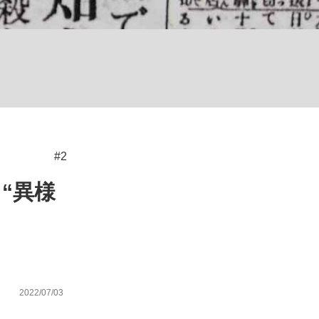
む将棋
#2
“異様
2022/07/03