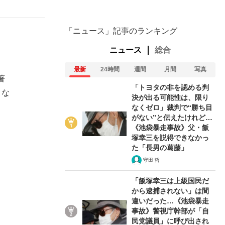
「ニュース」記事のランキング
ニュース
総合
最新
24時間
週間
月間
写真
著
「トヨタの非を認める判
とな
決が出る可能性は、限り
なくゼロ」裁判で“勝ち目
がない”と伝えたけれど…
《池袋暴走事故》父・飯
塚幸三を説得できなかっ
た「長男の葛藤」
守田 哲
「飯塚幸三は上級国民だ
在記》RM→渋谷で飲み会、JIN→伊豆の...
から逮捕されない」は間
違いだった…《池袋暴走
事故》警視庁幹部が「自
民党議員」に呼び出され