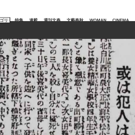
ゴリ
特集
連載
週刊文春
文藝春秋
WOMAN
CINEMA
キーワード入力
ス
エンタメ
ライフ
ビジネス
ーワードタグ一覧
山凌輝
#高市早苗
#後藤真希
#森岡毅
#城彰二
#内田有紀
#亀和田武
大罪』弁護士が明かすトク...
「キオクシアの投資の桁は一つ
日本生まれの