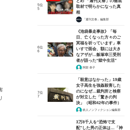
とめ 「週刊文春」の徹底
5位
取材で明らかになった真
5
相
「週刊文春」編集部
《池袋暴走事故》「毎
日、亡くなった方々のご
冥福を祈っています」車
6位
いすで面会、額には大き
6
なアザが…飯塚幸三受刑
者が語った“獄中生活”
阿部 恭子
「殺意はなかった」19歳
女子高生を強姦殺害した
害
のになぜ…裁判所と検察
7位
7
が対立した「驚きの判
リ
決」（昭和42年の事件）
。
鉄人ノンフィクション編集部
3万8千人を“恐怖で支
配”した男の正体は…「神