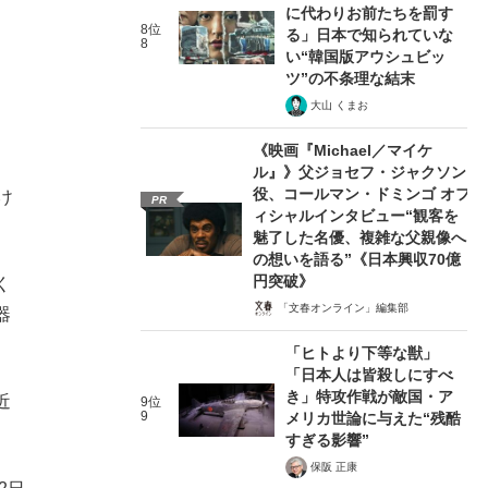
に代わりお前たちを罰す
8位
る」日本で知られていな
8
い“韓国版アウシュビッ
ツ”の不条理な結末
大山 くまお
《映画『Michael／マイケ
ル』》父ジョセフ・ジャクソン
役、コールマン・ドミンゴ オフ
け
PR
ィシャルインタビュー“観客を
魅了した名優、複雑な父親像へ
の想いを語る”《日本興収70億
円突破》
く
「文春オンライン」編集部
器
「ヒトより下等な獣」
「日本人は皆殺しにすべ
き」特攻作戦が敵国・ア
近
9位
9
メリカ世論に与えた“残酷
すぎる影響”
保阪 正康