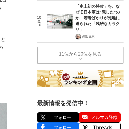
2日
「史上初の特攻」を、な
の一
ぜ旧日本軍は“隠した”の
10
か…若者ばかりが死地に
位
送られた「残酷なカラク
10
リ」
、
保阪 正康
」と
の
11位から20位を見る
最新情報を発信中！
フォロー
メルマガ登録
フォロー