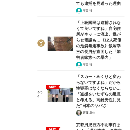
ても逮捕を見送った理由
守田 哲
「上級国民は逮捕されな
くて良いですね」自宅住
所がネットに流出、嫌が
らせ電話も…《12人死傷
の池袋暴走事故》飯塚幸
三の長男が直面した「加
害者家族への暴力」
守田 哲
「スカートめくりと変わ
らないですよね」だから
NEW
性犯罪はなくならない…
4位
「盗撮をいたずらの延長
4
と考える」高齢男性に見
た“日本のヤバさ”
斉藤 章佳
京都男児行方不明事件ま
NEW