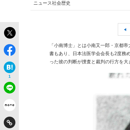
ニュース
社会
歴史
【独自】昭和の大女優・小川真由美（享年86）
「小南博士」とは小南又一郎・京都帝
書もあり、日本法医学会会長も2度務
った彼の判断が捜査と裁判の行方を大
1
《VIVANT》頼れる相棒・ドラムが認めた“