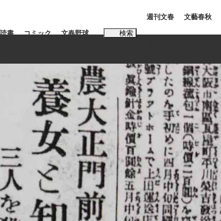
週刊文春
文藝春秋
読書
コミック
文春野球
検索
電子版
PLUS
インタビュー
読書
#松田聖子
多くてもいい」時価総額が一時トヨタ超え...
K-POPアイドルたち