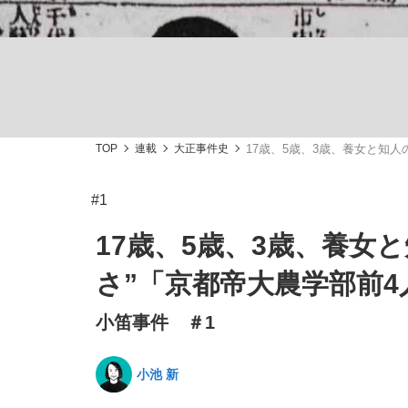
TOP
連載
大正事件史
17歳、5歳、3歳、養女と知
私のあのとき、私のいま
#1
17歳、5歳、3歳、養女
さ”「京都帝大農学部前4
小笛事件 ＃1
小池 新
キングの誕生を、目撃せよ。