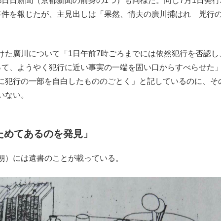
日日新聞（京都新聞の前身の1つ）も同様だ。同じ7月1日発行
事件を報じたが、主見出しは「果然、情夫の廣川捕はれ 兇行
た廣川について「1日午前7時ごろまでには依然犯行を否認し
って、ようやく犯行に近い事実の一端を固い口からすべらせた
に犯行の一部を自白したもののごとく」と記しているのに、そ
いない。
ためてあるのを発見」
朝）には遺書のことが載っている。