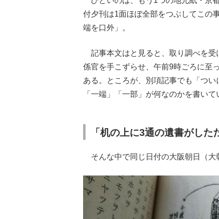
ひどいのは、もう1つの地元紙・京都
付夕刊は1面ほぼ全部をつぶしてこの
端を口外」。
記事本文はと見ると、取り調べを受け
係官を手こずらせ、午前9時ごろに至
ある。ところが、別項記事でも「つい
「一端」「一部」が何なのかを書いて
「机の上に3通の遺書がした
そんな中で同じ日付の大阪朝日（大