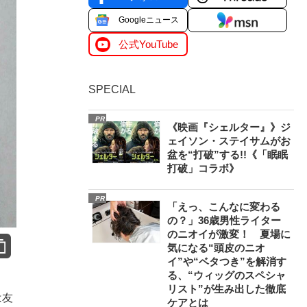
Googleニュース
公式YouTube
SPECIAL
PR
《映画『シェルター』》ジ
ェイソン・ステイサムがお
盆を“打破”する!!《「眠眠
打破」コラボ》
PR
「えっ、こんなに変わる
の？」36歳男性ライター
のニオイが激変！ 夏場に
気になる“頭皮のニオ
イ”や“ベタつき”を解消す
る、“ウィッグのスペシャ
リスト”が生み出した徹底
は友
ケアとは