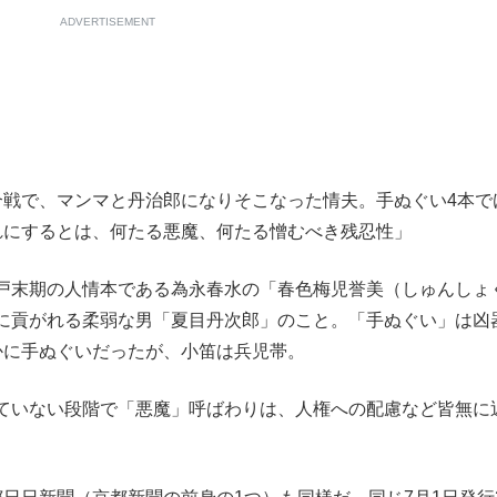
ADVERTISEMENT
合戦で、マンマと丹治郎になりそこなった情夫。手ぬぐい4本で
れにするとは、何たる悪魔、何たる憎むべき残忍性」
戸末期の人情本である為永春水の「春色梅児誉美（しゅんしょ
に貢がれる柔弱な男「夏目丹次郎」のこと。「手ぬぐい」は凶
かに手ぬぐいだったが、小笛は兵児帯。
ていない段階で「悪魔」呼ばわりは、人権への配慮など皆無に