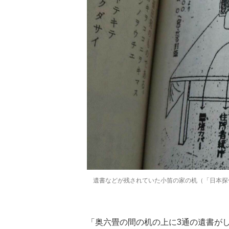
遺書などが残されていた小笛の家の机（「日本探
「奥六畳の間の机の上に3通の遺書が