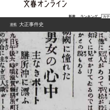
新着
ランキング
カテ
大正事件史
連載
スクープ
ニュー
おすすめのキ
#藤田晋
#三
#玉木雄一郎
「善か悪かはどちらでもいい」リアル『九条の
終戦から81年