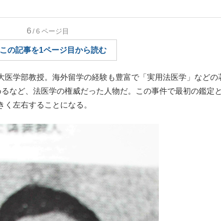
もっと見る
6
/6
ページ目
この記事を1ページ目から読む
が鹿児島で3月に死去し...
大医学部教授。海外留学の経験も豊富で「実用法医学」などの
めるなど、法医学の権威だった人物だ。この事件で最初の鑑定
きく左右することになる。
照ノ富士に激怒され...
《BTS厳戒トーキョー滞
もっと見る