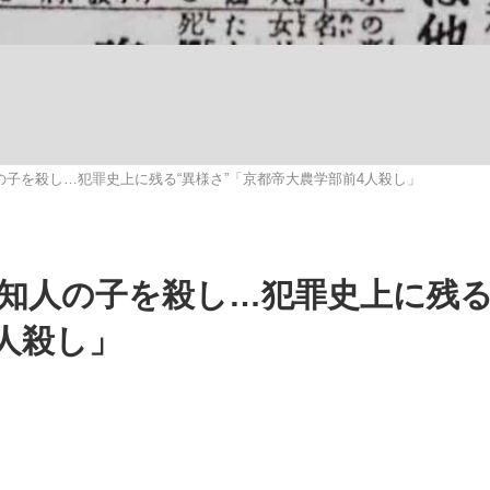
観る将棋、読
人の子を殺し…犯罪史上に残る“異様さ”「京都帝大農学部前4人殺し」
と知人の子を殺し…犯罪史上に残る
人殺し」