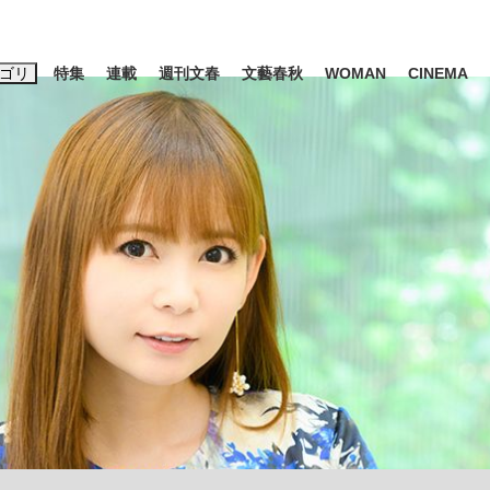
ゴリ
特集
連載
週刊文春
文藝春秋
WOMAN
CINEMA
キーワード入力
ス
エンタメ
ライフ
ビジネス
ーワードタグ一覧
山凌輝
#高市早苗
#後藤真希
#森岡毅
#城彰二
#内田有紀
観る将棋、読
#亀和田武
て明かした日本代表監督に...
「最悪の空気のまま解散」W