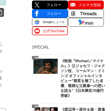
フォロー
メルマガ登録
フォロー
Googleニュース
公式YouTube
に
SPECIAL
か
PR
《映画『Michael／マイケ
ル』》父ジョセフ・ジャク
ソン役、コールマン・ドミ
っ
ンゴ オフィシャルインタ
を
ビュー“観客を魅了した名
と
優、複雑な父親像への想い
を語る”《日本興収70億円
突破》
PR
《渡辺淳一原作＆娘・渡邉