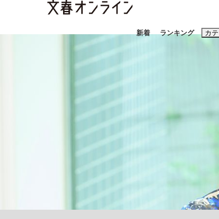
新着
ランキング
カテ
スクープ
ニュー
おすすめのキ
#藤田晋
#三
#玉木雄一郎
「90%は失敗する。でも…」本田圭佑が初め
終戦から81年