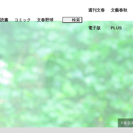
週刊文春
文藝春秋
読書
コミック
文春野球
検索
電子版
PLUS
インタビュー
読書
#松田聖子
む将棋
BC日本代表“敗戦”の真実 選手が明かす...