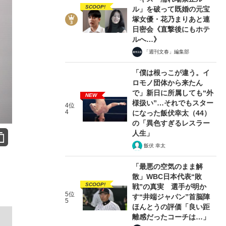
SCOOP!
ル」を破って既婚の元宝
塚女優・花乃まりあと連
日密会《直撃後にもホテ
ルへ…》
「週刊文春」編集部
「僕は根っこが違う。イ
ロモノ団体から来たん
で」新日に所属しても“外
NEW
様扱い”…それでもスター
4位
4
になった飯伏幸太（44）
の「異色すぎるレスラー
人生」
飯伏 幸太
「最悪の空気のまま解
散」WBC日本代表“敗
SCOOP!
戦”の真実 選手が明か
5位
す“井端ジャパン”首脳陣
5
ほんとうの評価「良い距
離感だったコーチは…」