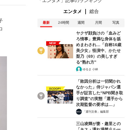
「エンタメ」記事のランキング
エンタメ
総合
子
最新
24時間
週間
月間
写真
ロ
ヤクザ顔負けの「血みど
ろ情事」豊満な身体を舐
NEW
めまわされ…「自称16歳
美少女」怪演中、かたせ
梨乃（69）の美しすぎ
る“熟れ方”
ゆるま 小林
「敗因分析は一切聞かれ
なかった」侍ジャパン選
SCOOP!
手が証言した“NPB聞き取
り調査”の実態「選手から
次期監督の要求は…」
「週刊文春」編集部
三山凌輝が妻・趣里との
「キス・濡れ場禁止ルー