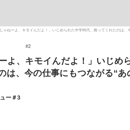
いまさら聞け
じゃねーよ、キモイんだよ！」いじめられた中学時代…救ってくれたのは、今
#2
手が証言した“NPB聞...
「クマが悪者扱いされているの
ーよ、キモイんだよ！」いじめ
のは、今の仕事にもつながる“あ
ュー＃3
もっと見る
カー日本代表・森保一監督...