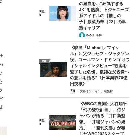
ら
の経血を…“狂気すぎる
JK”を熱演、旧ジャニーズ
8位
8
系アイドルの【推しの
子】原菜乃華（22）の早
熟キャリア
ゆるま 小林
《映画『Michael／マイケ
ル』》父ジョセフ・ジャクソン
せ
役、コールマン・ドミンゴ オフ
PR
の
ィシャルインタビュー“観客を
魅了した名優、複雑な父親像へ
た
の想いを語る”《日本興収70億
を
円突破》
ゃ
「文春オンライン」編集部
お
《WBCの裏側》大谷翔平
は
「幻の登板計画」、侍ジ
ャパンが語る「井口新監
9位
督」「井端ジャパンの総
9
括」…「週刊文春」が報
じたWBC2026スクープ