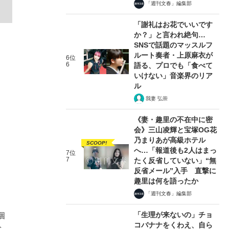
「週刊文春」編集部
「謝礼はお花でいいです
か？」と言われ絶句…
SNSで話題のマッスルフ
ルート奏者・上原麻衣が
6位
6
語る、プロでも「食べて
いけない」音楽界のリア
ル
我妻 弘崇
《妻・趣里の不在中に密
会》三山凌輝と宝塚OG花
乃まりあが高級ホテル
SCOOP!
へ…「報道後も2人はまっ
7位
7
たく反省していない」“無
反省メール”入手 直撃に
趣里は何を語ったか
「週刊文春」編集部
「生理が来ないの」チョ
個
コバナナをくわえ、自ら