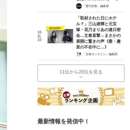
「週刊文春」編集部
「取材された日にホテ
ル？」三山凌輝と元宝
SCOOP!
塚・花乃まりあの連日密
10
会…文春直撃→まさかの
位
10
展開に驚きの声《妻・趣
里の不在中に…》
「文春オンライン」編集部
11位から20位を見る
最新情報を発信中！