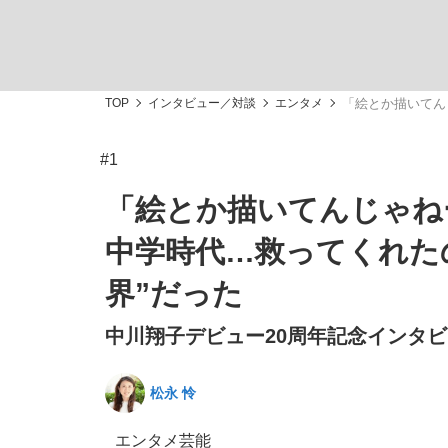
TOP
インタビュー／対談
エンタメ
「絵とか描いてん
#1
「敗因分析は一切聞かれなかった」侍ジャパン選
キングの誕生を、目撃せよ。
「絵とか描いてんじゃね
中学時代…救ってくれた
界”だった
中川翔子デビュー20周年記念インタビ
the Style
松永 怜
「目標達成できなかったからと言って…」サッ
エンタメ
芸能