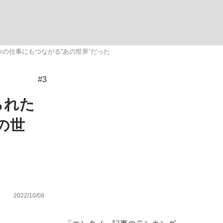
ない資産運用のすべて
の仕事にもつながる“あの世界”だった
#3
が悲しい」『北の国から』倉本聰氏（91...
られた
の世
2022/10/08