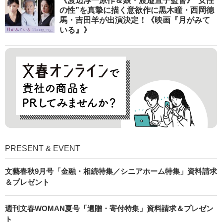
《渡辺淳一原作＆娘・渡邉直子監督》“女性
の性”を真摯に描く意欲作に黒木瞳・西岡德
馬・吉田羊が出演決定！《映画『月がみて
いる』》
PRESENT & EVENT
文藝春秋9月号「金融・相続特集／シニアホーム特集」資料請求
＆プレゼント
週刊文春WOMAN夏号「遺贈・寄付特集」資料請求＆プレゼン
ト