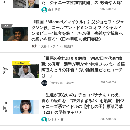
8
た「ジャニーズ性加害問題」の“数奇な因縁”
2023/08/04
山本 雲丹
《映画『Michael／マイケル』》父ジョセフ・ジャ
PR
クソン役、コールマン・ドミンゴ オフィシャルイ
ンタビュー“観客を魅了した名優、複雑な父親像へ
の想いを語る”《日本興収70億円突破》
「文春オンライン」編集部
「最悪の空気のまま解散」WBC日本代表“敗
SCOOP!
戦”の真実 選手が明かす“井端ジャパン”首脳
9位
陣ほんとうの評価「良い距離感だったコーチ
9
は…」
2026/08/06
「週刊文春」編集部
「生理が来ないの」チョコバナナをくわえ、
自らの経血を…“狂気すぎるJK”を熱演、旧ジ
10
ャニーズ系アイドルの【推しの子】原菜乃華
位
10
（22）の早熟キャリア
2026/08/05
ゆるま 小林