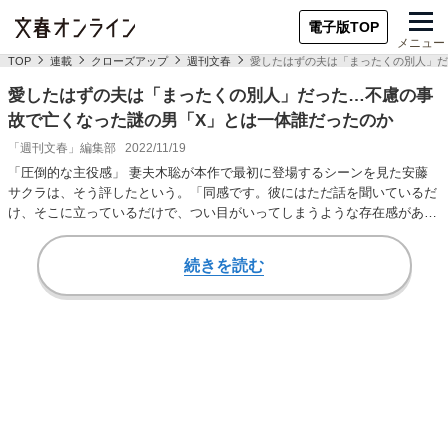
電子版TOP
メニュー
TOP
連載
クローズアップ
週刊文春
愛したはずの夫は「まったくの別人」だ
愛したはずの夫は「まったくの別人」だった…不慮の事
故で亡くなった謎の男「X」とは一体誰だったのか
「週刊文春」編集部
2022/11/19
「圧倒的な主役感」 妻夫木聡が本作で最初に登場するシーンを見た安藤
サクラは、そう評したという。「同感です。彼にはただ話を聞いているだ
け、そこに立っているだけで、つい目がいってしまうような存在感があ
る」 映画監督の石川…
続きを読む