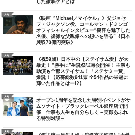
した徹底ケアとは
PR
《映画『Michael／マイケル』》父ジョセ
フ・ジャクソン役、コールマン・ドミンゴ
オフィシャルインタビュー“観客を魅了した
名優、複雑な父親像への想いを語る”《日本
興収70億円突破》
PR
《祝59歳》日本中の【ステイサム愛】が大
暴走！ “勝手に”生誕祭試写会開催！ 主演も
助演も全部ステイサム！「ステサミー賞」
爆誕！【応募総数941票 全54作品の栄冠に
輝いた作品とはー!?】
PR
オープン1周年を記念した特別イベントがサ
ムソナイト・ブラックレーベル銀座店で開
催 仕事も人生も自分らしく～笑顔あふれ
る特別対談～
PR