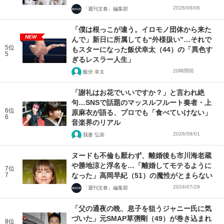
2026/08/06
「週刊文春」編集部
「僕は根っこが違う。イロモノ団体から来た
NEW
んで」新日に所属しても“外様扱い”…それで
5位
もスターになった飯伏幸太（44）の「異色す
5
ぎるレスラー人生」
20時間前
飯伏 幸太
「謝礼はお花でいいですか？」と言われ絶
句…SNSで話題のマッスルフルート奏者・上
6位
原麻衣が語る、プロでも「食べていけない」
6
音楽界のリアル
2026/08/01
我妻 弘崇
ヌードも不倫も厭わず、離婚後も市川海老蔵
や勝地涼と浮名を…「離婚してモテるように
7位
7
なった」高岡早紀（51）の魔性がとまらない
2024/07/29
「週刊文春」編集部
「父の通夜の晩、息子を狙うジャニー氏に気
づいた」元SMAP草彅剛（49）が巻き込まれ
8位