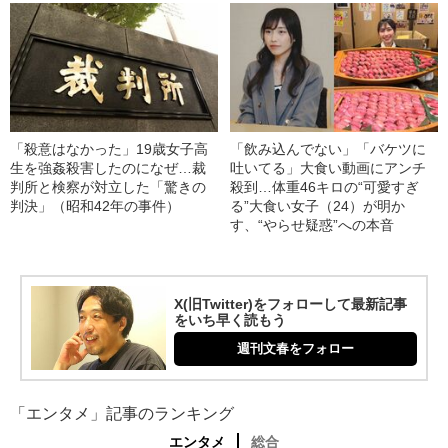
「殺意はなかった」19歳女子高
「飲み込んでない」「バケツに
生を強姦殺害したのになぜ…裁
吐いてる」大食い動画にアンチ
判所と検察が対立した「驚きの
殺到…体重46キロの“可愛すぎ
判決」（昭和42年の事件）
る”大食い女子（24）が明か
す、“やらせ疑惑”への本音
X(旧Twitter)をフォローして最新記事
をいち早く読もう
週刊文春をフォロー
「エンタメ」記事のランキング
エンタメ
総合