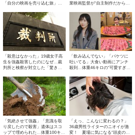
「自分の映画を売り込む旅」
業映画監督が“自主制作だからで
が“特別な意味”をもったワケ
きた”リアルな表現
「殺意はなかった」19歳女子高
「飲み込んでない」「バケツに
生を強姦殺害したのになぜ…裁
吐いてる」大食い動画にアンチ
判所と検察が対立した「驚きの
殺到…体重46キロの“可愛すぎ
判決」（昭和42年の事件）
る”大食い女子（24）が明か
す、“やらせ疑惑”への本音
「気絶させて強姦」「意識を取
「えっ、こんなに変わるの？」
り戻したので殺害」遺体はスコ
36歳男性ライターのニオイが激
ップで埋められた…体重100キロ
変！ 夏場に気になる“頭皮のニ