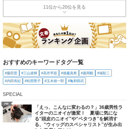
11位から20位を見る
おすすめのキーワードタグ一覧
#藤田晋
#三山凌輝
#高市早苗
#後藤真希
#森岡毅
#城彰二
#内田有紀
#松田聖子
#玉木雄一郎
#亀和田武
SPECIAL
PR
「えっ、こんなに変わるの？」36歳男性ラ
イターのニオイが激変！ 夏場に気にな
る“頭皮のニオイ”や“ベタつき”を解消す
る、“ウィッグのスペシャリスト”が生み出