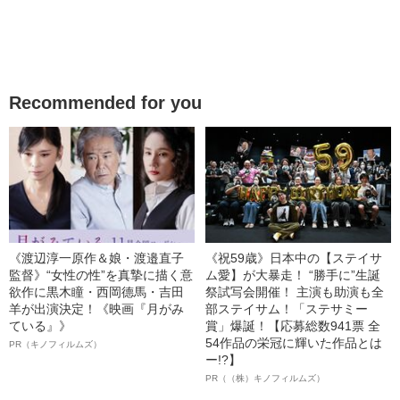
Recommended for you
《渡辺淳一原作＆娘・渡邉直子
《祝59歳》日本中の【ステイサ
監督》“女性の性”を真摯に描く意
ム愛】が大暴走！ “勝手に”生誕
欲作に黒木瞳・西岡德馬・吉田
祭試写会開催！ 主演も助演も全
羊が出演決定！《映画『月がみ
部ステイサム！「ステサミー
ている』》
賞」爆誕！【応募総数941票 全
54作品の栄冠に輝いた作品とは
PR（キノフィルムズ）
ー!?】
PR（（株）キノフィルムズ）