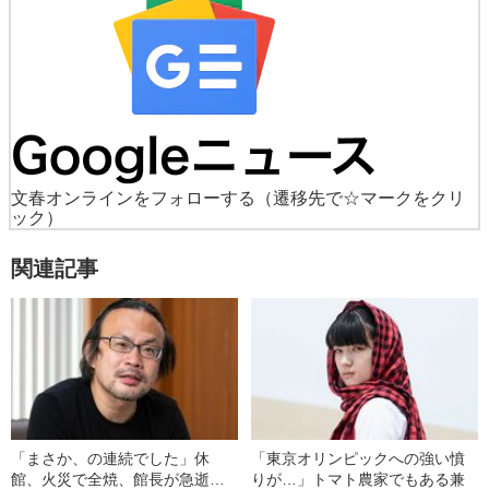
文春オンラインをフォローする
（遷移先で☆マークをクリ
ック）
関連記事
「まさか、の連続でした」休
「東京オリンピックへの強い憤
館、火災で全焼、館長が急逝…
りが…」トマト農家でもある兼