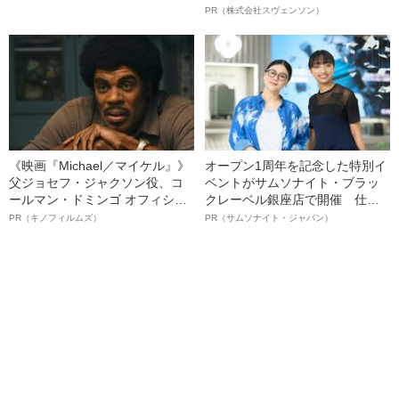
の巨漢男（25）に襲われた「女
オイ”や“ベタつき”を解消す
PR（株式会社スヴェンソン）
子高生の悲劇」（昭和42年の事
る、“ウィッグのスペシャリス
件）
ト”が生み出した徹底ケアとは
《映画『Michael／マイケル』》
オープン1周年を記念した特別イ
父ジョセフ・ジャクソン役、コ
ベントがサムソナイト・ブラッ
ールマン・ドミンゴ オフィシャ
クレーベル銀座店で開催 仕事
ルインタビュー“観客を魅了した
も人生も自分らしく～笑顔あふ
PR（キノフィルムズ）
PR（サムソナイト・ジャパン）
名優、複雑な父親像への想いを
れる特別対談～
語る”《日本興収70億円突破》