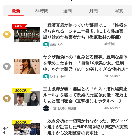
最新
24時間
週間
月間
写真
「近藤真彦が使っていた部屋で…」「性器を
NEW
握らされる」ジャニー喜多川による性加害、
語り始めた被害者たち《徹底取材の裏側》
3時間前
髙橋 大介
ヤクザ顔負けの「血みどろ情事」豊満な身体
を舐めまわされ…「自称16歳美少女」怪演
中、かたせ梨乃（69）の美しすぎる“熟れ方”
2026/08/06
ゆるま 小林
三山凌輝が妻・趣里との「キス・濡れ場禁止
SCOOP!
ルール」を破って既婚の元宝塚女優・花乃ま
りあと連日密会《直撃後にもホテルへ…》
2026/08/04
「週刊文春」編集部
「敗因分析は一切聞かれなかった」侍ジャパ
SCOOP!
ン選手が証言した“NPB聞き取り調査”の実態
4位
4
「選手から次期監督の要求は…」