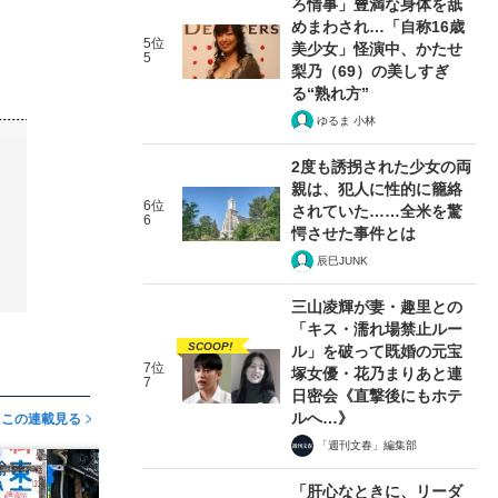
ろ情事」豊満な身体を舐
めまわされ…「自称16歳
5位
美少女」怪演中、かたせ
5
梨乃（69）の美しすぎ
る“熟れ方”
ゆるま 小林
2度も誘拐された少女の両
親は、犯人に性的に籠絡
6位
されていた……全米を驚
6
愕させた事件とは
辰巳JUNK
三山凌輝が妻・趣里との
「キス・濡れ場禁止ルー
SCOOP!
ル」を破って既婚の元宝
7位
塚女優・花乃まりあと連
7
日密会《直撃後にもホテ
ルへ…》
この連載見る
「週刊文春」編集部
「肝心なときに、リーダ