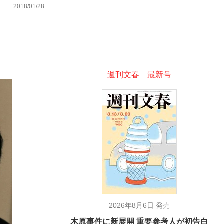
2018/01/28
ない資産運用のすべて
週刊文春 最新号
が悲しい」『北の国から』倉本聰氏（91...
2026年8月6日 発売
木原事件に新展開 重要参考人が初告白