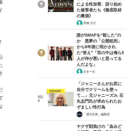
落
による性加害、語り始め
イ
た被害者たち《徹底取材
の裏側》
髙橋 大介
誰がSMAPを“殺した”の
か 悪夢の「公開処刑」
！
から8年後に明かされ
た“答え”「世の中は俺ら5
公
人が仲が悪いと思ってる
んだよな」
た
みきーる
さ
。
「ジャニーさんがお尻に
だ
自分でクリームを塗っ
SCOOP!
て…」元ジャニーズJr. 石
4位
で
4
丸志門氏が求められたお
な
ぞましい性行為
「週刊文春」編集部
ヤクザ顔負けの「血みど