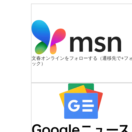
文春オンラインをフォローする
（遷移先で+フ
ック）