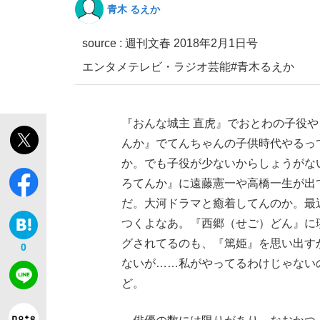
青木 るえか
source :
週刊文春 2018年2月1日号
エンタメ
テレビ・ラジオ
芸能
#青木るえか
『おんな城主 直虎』でおとわの子役
「敗因分析は一切聞かれなかった」侍ジャパン選
キングの誕生を、目撃せよ。
んか』でてんちゃんの子供時代やるっ
か。でも子役が少ないからしょうがな
ろてんか』に遠藤憲一や高橋一生が出
だ。大河ドラマと癒着してんのか。最
つくよなあ。『西郷（せご）どん』に
the Style
グされてるのも、『篤姫』を思い出す
0
ないが……私がやってるわけじゃない
ど。
「目標達成できなかったからと言って…」サッ