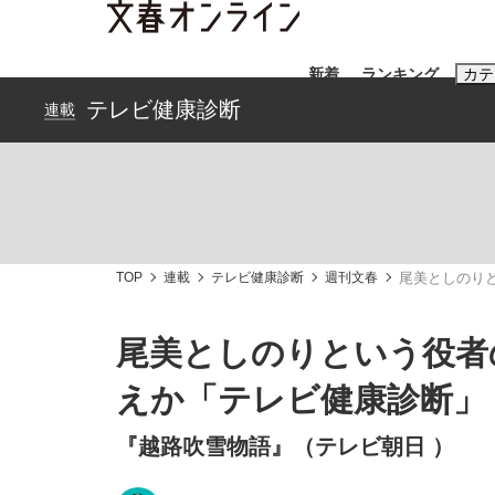
新着
ランキング
カテ
テレビ健康診断
連載
スクープ
ニュー
おすすめのキ
#藤田晋
#三
TOP
連載
テレビ健康診断
週刊文春
尾美としのり
#玉木雄一郎
尾美としのりという役者
えか「テレビ健康診断」
「90%は失敗する。でも…」本田圭佑が初め
終戦から81年
『越路吹雪物語』（テレビ朝日 ）