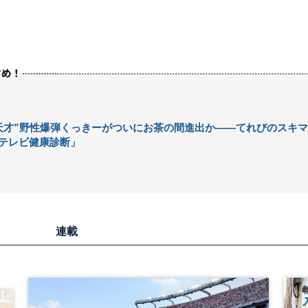
天才”野性爆弾くっきーがついにお茶の間進出か――てれびのスキマ
テレビ健康診断」
連載