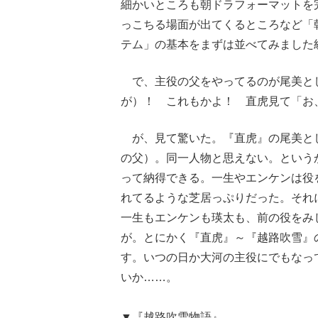
細かいところも朝ドラフォーマットを
っこちる場面が出てくるところなど「
テム」の基本をまずは並べてみました
で、主役の父をやってるのが尾美と
が）！ これもかよ！ 直虎見て「お
が、見て驚いた。『直虎』の尾美と
の父）。同一人物と思えない。という
って納得できる。一生やエンケンは役
れてるような芝居っぷりだった。それ
一生もエンケンも瑛太も、前の役をみ
が。とにかく『直虎』～『越路吹雪』
す。いつの日か大河の主役にでもなっ
いか……。
▼『越路吹雪物語』