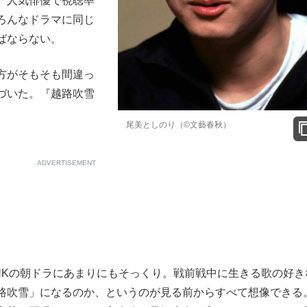
「人気俳優で視聴率
ろんなドラマに同じ
もっと見る
ばならない。
方がそもそも間違っ
づいた。『越路吹雪
尾美としのり（©文藝春秋）
ADVERTISEMENT
Kの朝ドラにあまりにもそっくり。戦前戦中に生きる歌の好き
路吹雪」になるのか、というのが見る前からすべて想像できる