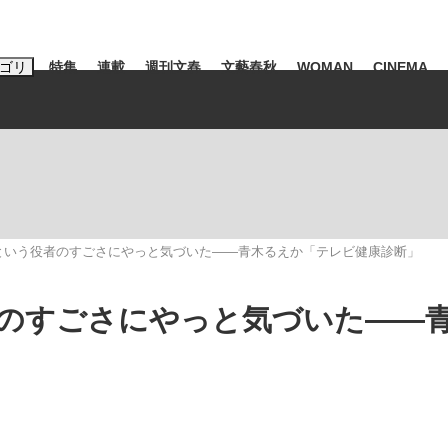
ゴリ
特集
連載
週刊文春
文藝春秋
WOMAN
CINEMA
キーワード入力
ス
エンタメ
ライフ
ビジネス
ーワードタグ一覧
山凌輝
#高市早苗
#後藤真希
#森岡毅
#城彰二
#内田有紀
という役者のすごさにやっと気づいた――青木るえか「テレビ健康診断」
観る将棋、読
#亀和田武
のすごさにやっと気づいた――
て明かした日本代表監督に...
「最悪の空気のまま解散」W