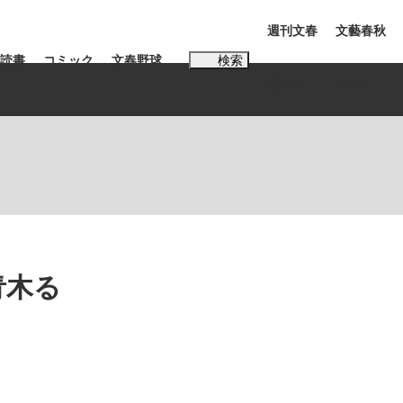
週刊文春
文藝春秋
読書
コミック
文春野球
検索
電子版
PLUS
インタビュー
読書
#松田聖子
む将棋
青木る
BC日本代表“敗戦”の真実 選手が明かす...