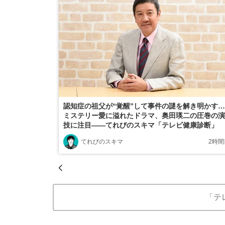
認知症の祖父が“覚醒”して事件の謎を解き明かす…
ミステリー愛に溢れたドラマ、奥田瑛二の圧巻の演
技に注目――てれびのスキマ「テレビ健康診断」
てれびのスキマ
2時間
「テ