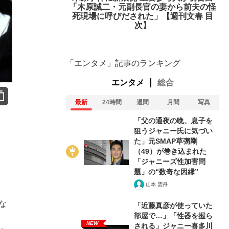
「木原誠二・元副長官の妻から前夫の怪
死現場に呼びだされた」【週刊文春 目
次】
「エンタメ」記事のランキング
エンタメ
総合
最新
24時間
週間
月間
写真
「父の通夜の晩、息子を
狙うジャニー氏に気づい
た」元SMAP草彅剛
（49）が巻き込まれた
「ジャニーズ性加害問
題」の“数奇な因縁”
山本 雲丹
な
「近藤真彦が使っていた
部屋で…」「性器を握ら
。
NEW
される」ジャニー喜多川