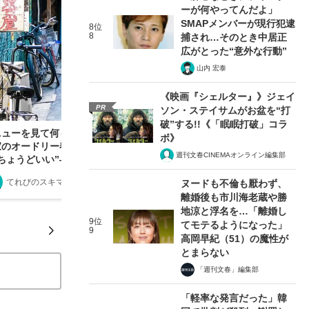
ーが何やってんだよ」
SMAPメンバーが現行犯逮
8位
8
捕され…そのとき中居正
広がとった“意外な行動”
山内 宏泰
《映画『シェルター』》ジェイ
PR
ソン・ステイサムがお盆を“打
破”する!!《「眠眠打破」コラ
ニューを見て何も注文しないまま店を出て…超節
ボ》
家のオードリー春日が自腹「せんべろ」する番組
週刊文春CINEMAオンライン編集部
“ちょうどいい”――てれびのスキマ「テレビ健康
断」
てれびのスキマ
2026/07/15
ヌードも不倫も厭わず、
離婚後も市川海老蔵や勝
地涼と浮名を…「離婚し
9位
てモテるようになった」
9
高岡早紀（51）の魔性が
とまらない
「週刊文春」編集部
「軽率な発言だった」韓