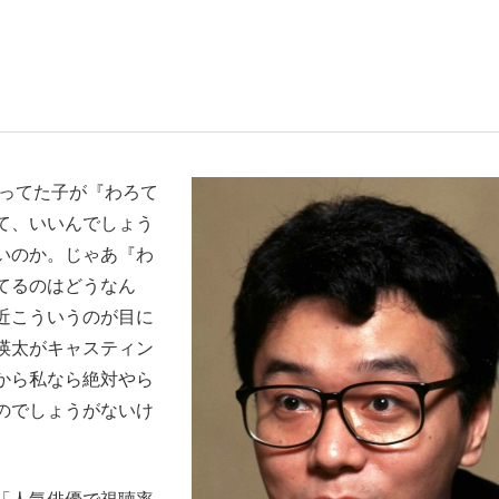
いまさら聞け
やってた子が『わろて
手が証言した“NPB聞...
「クマが悪者扱いされているの
て、いいんでしょう
いのか。じゃあ『わ
てるのはどうなん
近こういうのが目に
瑛太がキャスティン
から私なら絶対やら
のでしょうがないけ
もっと見る
カー日本代表・森保一監督...