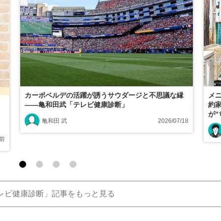
カーボベルデの活躍が誘うサウダージと不思議な縁
メ
――亀和田武「テレビ健康診断」
約
が
亀和田 武
2026/07/18
診
前
レビ健康診断」記事をもっと見る