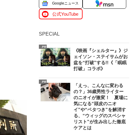
Googleニュース
公式YouTube
SPECIAL
PR
《映画『シェルター』》ジ
ェイソン・ステイサムがお
盆を“打破”する!!《「眠眠
打破」コラボ》
PR
「えっ、こんなに変わる
の？」36歳男性ライター
のニオイが激変！ 夏場に
気になる“頭皮のニオ
イ”や“ベタつき”を解消す
る、“ウィッグのスペシャ
リスト”が生み出した徹底
ケアとは