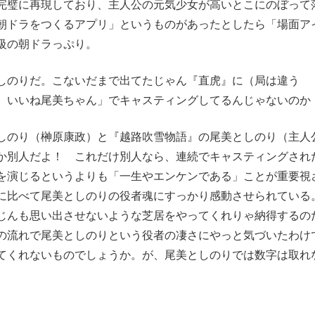
完璧に再現しており、主人公の元気少女が高いとこにのぼって
朝ドラをつくるアプリ」というものがあったとしたら「場面ア
級の朝ドラっぷり。
しのりだ。こないだまで出てたじゃん『直虎』に（局は違う
、いいね尾美ちゃん」でキャスティングしてるんじゃないのか
しのり（榊原康政）と『越路吹雪物語』の尾美としのり（主人
か別人だよ！ これだけ別人なら、連続でキャスティングされ
を演じるというよりも「一生やエンケンである」ことが重要視
に比べて尾美としのりの役者魂にすっかり感動させられている
じんも思い出させないような芝居をやってくれりゃ納得するの
の流れで尾美としのりという役者の凄さにやっと気づいたわけ
てくれないものでしょうか。が、尾美としのりでは数字は取れ