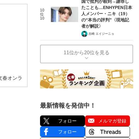
国で批判が殺到→謝罪し
たことも…ENHYPEN日本
10
人メンバー・ニキ（19）
位
10
の“本当の評判”〈現地記
者が解説〉
吉崎 エイジーニョ
11位から20位を見る
文春オンラ
最新情報を発信中！
フォロー
メルマガ登録
フォロー