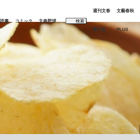
週刊文春
文藝春秋
読書
コミック
文春野球
検索
電子版
PLUS
インタビュー
読書
#松田聖子
本田圭佑が初めて明かした日本代表監督に...
K-POPアイドルたち