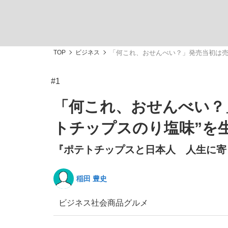
TOP
ビジネス
「何これ、おせんべい？」発売当初は売
#1
「最悪の空気のまま解散」WBC日本代表“敗戦
私のあのとき、私のいま
「何これ、おせんべい？
トチップスのり塩味”を
『ポテトチップスと日本人 人生に寄り
稲田 豊史
ビジネス
社会
商品
グルメ
「クマが悪者扱いされているのが悲しい」『北
キングの誕生を、目撃せよ。