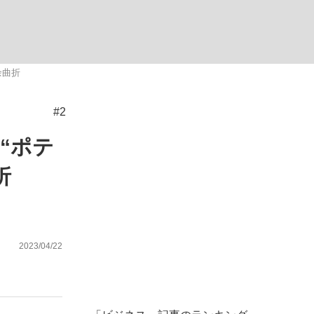
む将棋
余曲折
#2
った」侍ジャパン選手が証言した“NPB聞...
“ポテ
折
2023/04/22