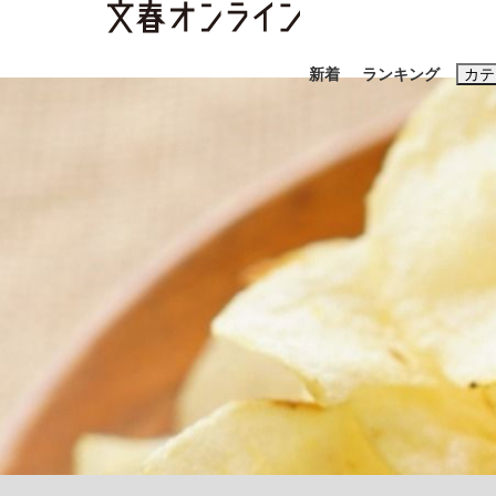
新着
ランキング
カテ
スクープ
ニュー
おすすめのキ
#藤田晋
#三
#玉木雄一郎
《BTS厳戒トーキョー滞在記》RM→渋谷で飲
終戦から81年