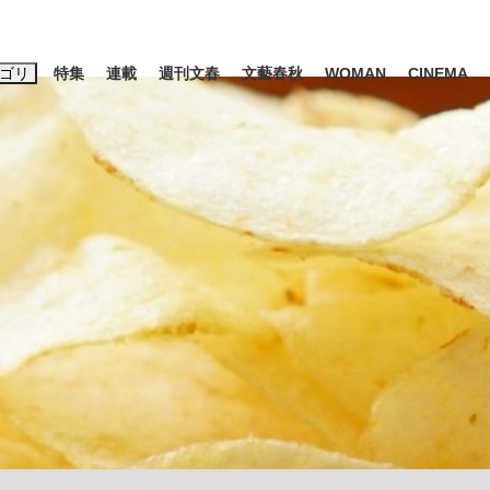
ゴリ
特集
連載
週刊文春
文藝春秋
WOMAN
CINEMA
キーワード入力
ス
エンタメ
ライフ
ビジネス
ーワードタグ一覧
山凌輝
#高市早苗
#後藤真希
#森岡毅
#城彰二
#内田有紀
#亀和田武
み会、JIN→伊豆の...
「90%は失敗する。でも…」
日本生まれの