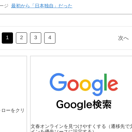
ージ
最初から「日本独自」だった
1
2
3
4
次へ
ォローをクリ
文春オンラインを見つけやすくする
（遷移先で
インを優先ソースに設定する）