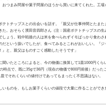
、おつまみ問屋や菓子問屋のほうから買いに来てくれた。工場
ポテトチップスとの出会いを話す。「親父が仕事仲間とたまた
きた。おそらく濱田音四郎さん（注：国産ポテトチップスの生
でしょう。戦中戦後の人は米を食べられずイモばっかり食わさ
のだという扱いでしたが、食べてみるとこれがおいしい。『ジ
！』と、親父はものすごく感動したそうです」
聞いたところによると、今の物価に換算して1皿1000円くら
の時点で、既に35gで36円（現在の物価で800円前後）だった
1皿でそれくらいの値付けであってもまったく不思議はない。
しいものを、もしお菓子くらいの値段で大量に作ることができ