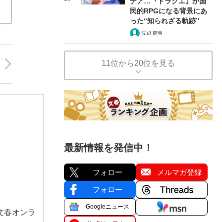
デア…『ドラクエ』が国
民的RPGになる背景にあ
った“知られざる軌跡”
渡辺 範明
11位から20位を見る
最新情報を発信中！
フォロー
メルマガ登録
フォロー
Googleニュース
文春オンラ