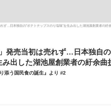
観る将棋、読
れず…日本独自の“ポテトチップスのり塩味”を生み出した湖池屋創業者の紆
”の真実 選手が明かす...
「敗因分析は一切聞かれなか
」発売当初は売れず…日本独自の
生み出した湖池屋創業者の紆余曲
添う国民食の誕生』より #2
の国から』倉本聰氏（91...