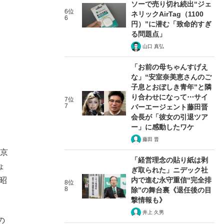
ソーで売り切れ続出“ジェ
6位
ネリックAirTag（1100
6
円）”に潜む「致命的すぎ
る問題点」
山口 真弘
「お前の母ちゃんすげえ
な」“安室奈美恵さんのご
子息とおぼしき青年”と隣
り合わせになって⋯サイ
7位
7
バーエージェント藤田晋
会長が「彼女の引退ツア
ー」に感動したワケ
藤田 晋
文京
「経営理念の貼り紙は剥
ょ
ぎ取られた」ニデック社
内で進む永守重信“完全排
昭
8位
8
除”の舞台裏《退任後の目
撃情報も》
井上 久男
の