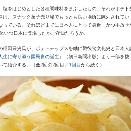
、塩をはじめとした各種調味料をまぶしたもの。それがポテト
もっと見る
もっと見る
スは、スナック菓子売り場でもっとも良い場所に陳列されてい
なっている。それほどまでに日本人にとって身近、かつ手放せ
一体いつ日本に登場したかご存知だろうか。
の稲田豊史氏が、ポテトチップスを軸に戦後食文化史と日本人
人生に寄り添う国民食の誕生
』（朝日新聞出版）より一部を抜
いて紹介する。（全2回の2回目／
1回目
から続く）