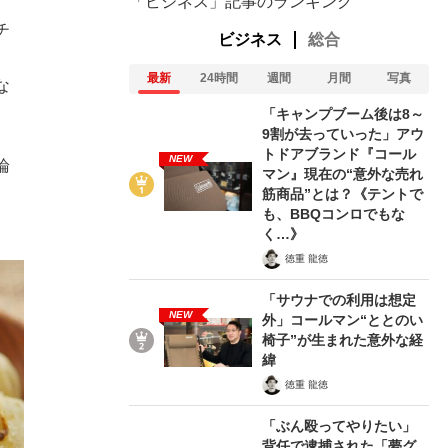
「ビジネス」記事のランキング
チ
ビジネス
総合
最新
24時間
週間
月間
写真
な
「キャンプブーム後は8～
9割が去っていった」アウ
トドアブランド『コール
NEW
論
マン』現在の“意外な売れ
筋商品”とは？《テントで
も、BBQコンロでもな
く…》
徳重 龍徳
「サウナでの利用は想定
NEW
外」コールマン“ととのい
椅子”が生まれた意外な経
緯
徳重 龍徳
「ぶん殴ってやりたい」
背任で逮捕された「夢グ