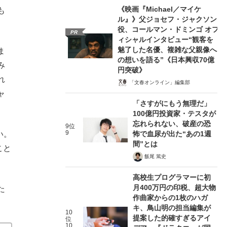
《映画『Michael／マイケ
も
ル』》父ジョセフ・ジャクソン
役、コールマン・ドミンゴ オフ
PR
ィシャルインタビュー“観客を
魅了した名優、複雑な父親像へ
ま
の想いを語る”《日本興収70億
み
円突破》
れ
「文春オンライン」編集部
ャ
「さすがにもう無理だ」
100億円投資家・テスタが
忘れられない、破産の恐
9位
9
怖で血尿が出た“あの1週
い。
間”とは
こと
飯尾 篤史
高校生プログラマーに初
月400万円の印税、超大物
た
作曲家からの1枚のハガ
キ、鳥山明の担当編集が
10
提案した的確すぎるアイ
位
10