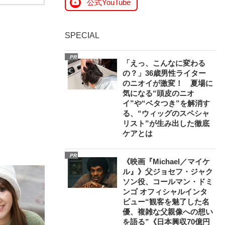
公式YouTube
SPECIAL
PR
「えっ、こんなに変わる
の？」36歳男性ライター
のニオイが激変！ 夏場に
気になる“頭皮のニオ
イ”や“ベタつき”を解消す
る、“ウィッグのスペシャ
リスト”が生み出した徹底
ケアとは
PR
《映画『Michael／マイケ
ル』》父ジョセフ・ジャク
ソン役、コールマン・ドミ
ンゴ オフィシャルインタ
ビュー“観客を魅了した名
優、複雑な父親像への想い
を語る”《日本興収70億円