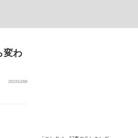
ない資産運用のすべて
ら変わ
が悲しい」『北の国から』倉本聰氏（91...
2023/12/08
、