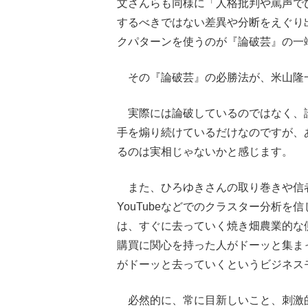
文さんらも同様に「人格批判や罵声で
するべきではない差異や分断をえぐり
クパターンを使うのが『論破芸』の一
その『論破芸』の必勝法が、米山隆
実際には論破しているのではなく、
手を煽り続けているだけなのですが、
るのは実相じゃないかと感じます。
また、ひろゆきさんの取り巻きや信者、
YouTubeなどでのクラスター分析
は、すぐに去っていく焼き畑農業的な
購買に関心を持った人がドーッと集ま
がドーッと去っていくというビジネス
必然的に、常に目新しいこと、刺激