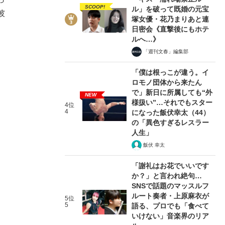
SCOOP!
ル」を破って既婚の元宝
彼
塚女優・花乃まりあと連
日密会《直撃後にもホテ
ルへ…》
「週刊文春」編集部
「僕は根っこが違う。イ
ロモノ団体から来たん
で」新日に所属しても“外
NEW
様扱い”…それでもスター
4位
4
になった飯伏幸太（44）
の「異色すぎるレスラー
人生」
飯伏 幸太
「謝礼はお花でいいです
か？」と言われ絶句…
SNSで話題のマッスルフ
ルート奏者・上原麻衣が
5位
5
語る、プロでも「食べて
いけない」音楽界のリア