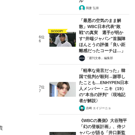
ル
我妻 弘崇
「最悪の空気のまま解
散」WBC日本代表“敗
SCOOP!
戦”の真実 選手が明か
6位
す“井端ジャパン”首脳陣
6
ほんとうの評価「良い距
離感だったコーチは…」
「週刊文春」編集部
「軽率な発言だった」韓
国で批判が殺到→謝罪し
たことも…ENHYPEN日本
7位
人メンバー・ニキ（19）
7
の“本当の評判”〈現地記
者が解説〉
吉崎 エイジーニョ
《WBCの裏側》大谷翔平
「幻の登板計画」、侍ジ
貴
ャパンが語る「井口新監