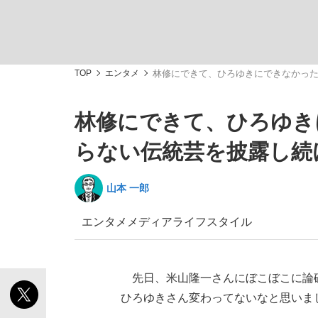
TOP
エンタメ
林修にできて、ひろゆきにできなかった
林修にできて、ひろゆき
「敗因分析は一切聞かれなかった」侍ジャパン選
キングの誕生を、目撃せよ。
らない伝統芸を披露し続
山本 一郎
エンタメ
メディア
ライフスタイル
the Style
先日、米山隆一さんにぼこぼこに論
ひろゆきさん変わってないなと思いま
「目標達成できなかったからと言って…」サッ