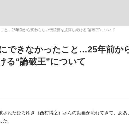
いまさら聞け
こと…25年前から変わらない伝統芸を披露し続ける“論破王”について
にできなかったこと…25年前か
手が証言した“NPB聞...
「クマが悪者扱いされているの
ける“論破王”について
もっと見る
破されたひろゆき（西村博之）さんの動画が流れてきて、ああ
した。
カー日本代表・森保一監督...