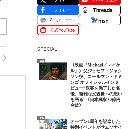
フォロー
Googleニュース
公式YouTube
SPECIAL
PR
《映画『Michael／マイケ
ル』》父ジョセフ・ジャク
ソン役、コールマン・ドミ
ンゴ オフィシャルインタ
ビュー“観客を魅了した名
優、複雑な父親像への想い
を語る”《日本興収70億円
突破》
PR
オープン1周年を記念した
特別イベントがサムソナイ