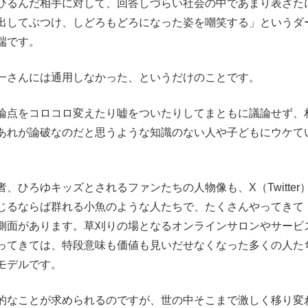
ひるんだ相手に対して、回答しづらい社会の中であまり表ざた
出してぶつけ、しどろもどろになった姿を嘲笑する」というダ
端です。
一さんには通用しなかった、というだけのことです。
論点をコロコロ変えたり嘘をついたりしてまともに議論せず、
あれが論破なのだと思うような知識のない人や子どもにウケて
ひろゆキッズとされるファンたちの人物像も、X（Twitter
を信じるならば群れる小魚のような人たちで、たくさんやってきて
側面があります。草刈りの場となるオンラインサロンやサービ
ってきては、特段意味も価値も見いだせなくなった多くの人た
モデルです。
的なことが求められるのですが、世の中そこまで激しく移り変