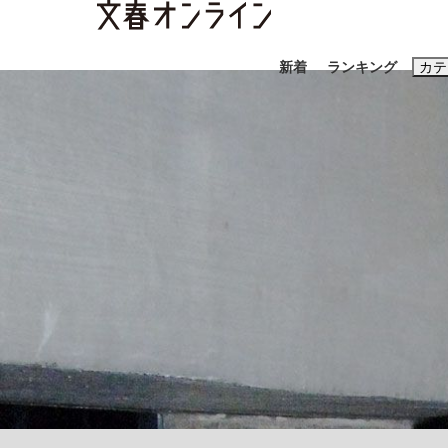
新着
ランキング
カテ
スクープ
ニュー
おすすめのキ
#藤田晋
#三
#玉木雄一郎
「90%は失敗する。でも…」本田圭佑が初め
終戦から81年