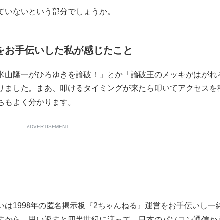
ていないという部分でしょうか。
もっと見る
営をお手伝いした私が感じたこと
米山隆一がひろゆきを論破！」とか「論破王のメッキがはがれ
りました。まあ、叩けるタイミングが来たら叩いてアクセスを
ちもよく分かります。
ADVERTISEMENT
は1998年の匿名掲示板『2ちゃんねる』運営をお手伝いし一
すから、思い返すと四半世紀に渡って、日本のパソコン通信か