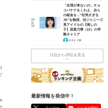
、
「生理が来ないの」チョ
コバナナをくわえ、自ら
の経血を…“狂気すぎる
10
JK”を熱演、旧ジャニーズ
位
、
系アイドルの【推しの
10
子】原菜乃華（22）の早
熟キャリア
ゆるま 小林
11位から20位を見る
け
ど
最新情報を発信中！
外
で
フォロー
メルマガ登録