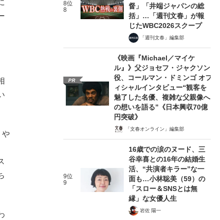
に
8位
督」「井端ジャパンの総
8
括」…「週刊文春」が報
ー
じたWBC2026スクープ
「週刊文春」編集部
《映画『Michael／マイケ
ル』》父ジョセフ・ジャクソン
役、コールマン・ドミンゴ オフ
相
PR
ィシャルインタビュー“観客を
い
魅了した名優、複雑な父親像へ
の想いを語る”《日本興収70億
円突破》
「文春オンライン」編集部
）や
16歳での涙のヌード、三
谷幸喜との16年の結婚生
ス
活、“共演者キラー”な一
ち
9位
面も…小林聡美（59）の
9
「スロー＆SNSとは無
縁」な女優人生
岩佐 陽一
わ