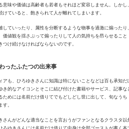
る意味や価値は高齢者も若者もそれほど変容しません。しかし
続けていると、飽きられて人が離れてしまいます。
離していったり、属性を分断するような物事を過激に煽ったり
、価値観を揺さぶって煽ったりして人の気持ちを昂らせること
きつけ続けなければならないのです。
わったふたつの出来事
ィアも、ひろゆきさんに知識は特にないことなどは百も承知だ
ゆき的なアイコンとそこに結び付けた書籍やサービス、記事な
るためには名前だけ借りてでもどしどし世に出して、旬なうち
ます。
きさんがどんな適当なことを言おうがファンとなるクラスタ以
ひろゆきさんには名前だけ借りて中身は全部ゴーストが書く本