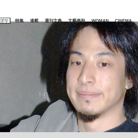
ゴリ
特集
連載
週刊文春
文藝春秋
WOMAN
CINEMA
キーワード入力
ス
エンタメ
ライフ
ビジネス
ーワードタグ一覧
山凌輝
#高市早苗
#後藤真希
#森岡毅
#城彰二
#内田有紀
観る将棋、読
#亀和田武
て明かした日本代表監督に...
「最悪の空気のまま解散」W