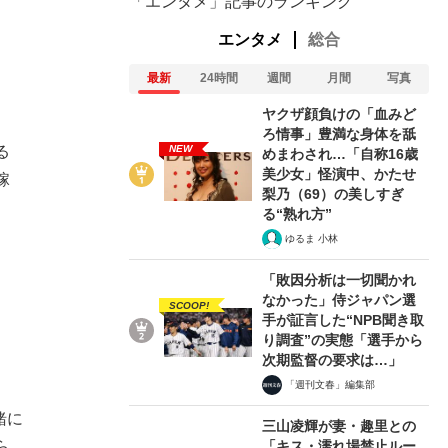
「エンタメ」記事のランキング
エンタメ
総合
最新
24時間
週間
月間
写真
ヤクザ顔負けの「血みど
ろ情事」豊満な身体を舐
NEW
る
めまわされ…「自称16歳
美少女」怪演中、かたせ
稼
梨乃（69）の美しすぎ
る“熟れ方”
ゆるま 小林
「敗因分析は一切聞かれ
なかった」侍ジャパン選
SCOOP!
手が証言した“NPB聞き取
り調査”の実態「選手から
次期監督の要求は…」
「週刊文春」編集部
緒に
三山凌輝が妻・趣里との
「キス・濡れ場禁止ルー
ら