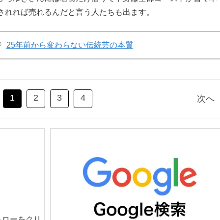
されれば売れるんだと言う人たちも出ます。
ジ
25年前から変わらない伝統芸の本質
1
2
3
4
次へ
ォローをクリ