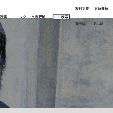
週刊文春
文藝春秋
読書
コミック
文春野球
検索
電子版
PLUS
インタビュー
読書
#松田聖子
む将棋
BC日本代表“敗戦”の真実 選手が明かす...