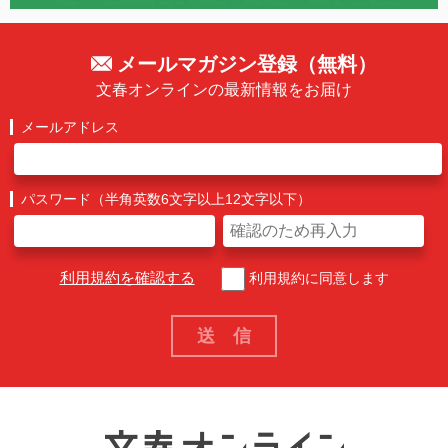
メールマガジン登録（無料）
文春オンラインの最新情報をお届け
メールアドレス
パスワード（半角英数6文字以上12文字以下）
利用規約を確認する
利用規約に同意します