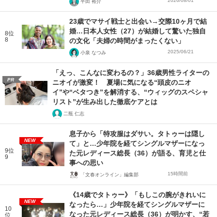
2026/08/01
平田 裕介
23歳でマサイ戦士と出会い→交際10ヶ月で結
婚…日本人女性（27）が結婚して驚いた独自
8位
8
の文化「夫婦の時間がまったくない」
2025/06/21
小泉 なつみ
「えっ、こんなに変わるの？」36歳男性ライターの
PR
ニオイが激変！ 夏場に気になる“頭皮のニオ
イ”や“ベタつき”を解消する、“ウィッグのスペシャ
リスト”が生み出した徹底ケアとは
二瓶 仁志
息子から「特攻服はダサい。タトゥーは隠し
NEW
て」と…少年院を経てシングルマザーになっ
9位
た元レディース総長（36）が語る、育児と仕
9
事への思い
15時間前
「文春オンライン」編集部
《14歳でタトゥー》「もしこの腕がきれいに
NEW
なったら…」少年院を経てシングルマザーに
10
なった元レディース総長（36）が明かす、“若
位