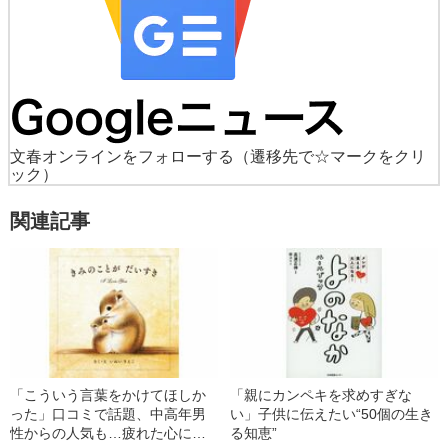
文春オンラインをフォローする
（遷移先で☆マークをクリ
ック）
関連記事
「こういう言葉をかけてほしか
「親にカンペキを求めすぎな
った」口コミで話題、中高年男
い」子供に伝えたい“50個の生き
性からの人気も…疲れた心に沁
る知恵”