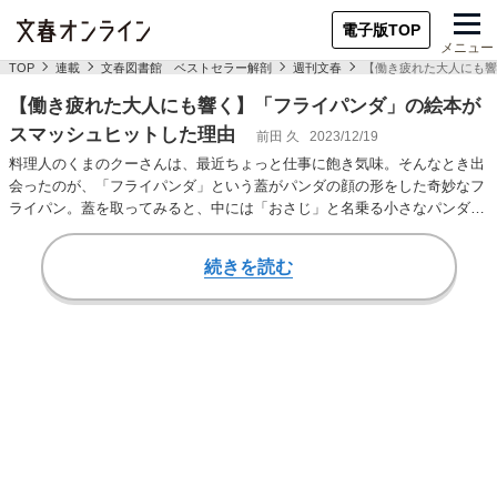
電子版TOP
メニュー
TOP
連載
文春図書館 ベストセラー解剖
週刊文春
【働き疲れた大人にも響
【働き疲れた大人にも響く】「フライパンダ」の絵本が
スマッシュヒットした理由
前田 久
2023/12/19
料理人のくまのクーさんは、最近ちょっと仕事に飽き気味。そんなとき出
会ったのが、「フライパンダ」という蓋がパンダの顔の形をした奇妙なフ
ライパン。蓋を取ってみると、中には「おさじ」と名乗る小さなパンダ
が。おさじが愉快な…
続きを読む