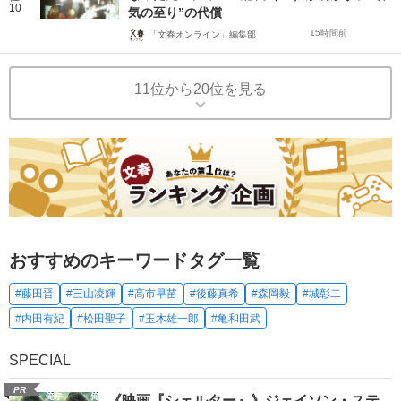
10
気の至り”の代償
15時間前
「文春オンライン」編集部
11位から20位を見る
おすすめのキーワードタグ一覧
#藤田晋
#三山凌輝
#高市早苗
#後藤真希
#森岡毅
#城彰二
#内田有紀
#松田聖子
#玉木雄一郎
#亀和田武
SPECIAL
PR
《映画『シェルター』》ジェイソン・ステ