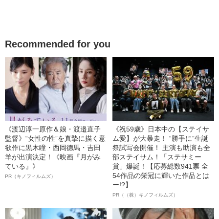
Recommended for you
《渡辺淳一原作＆娘・渡邉直子
《祝59歳》日本中の【ステイサ
監督》“女性の性”を真摯に描く意
ム愛】が大暴走！ “勝手に”生誕
欲作に黒木瞳・西岡德馬・吉田
祭試写会開催！ 主演も助演も全
羊が出演決定！《映画『月がみ
部ステイサム！「ステサミー
ている』》
賞」爆誕！【応募総数941票 全
54作品の栄冠に輝いた作品とは
PR（キノフィルムズ）
ー!?】
PR（（株）キノフィルムズ）