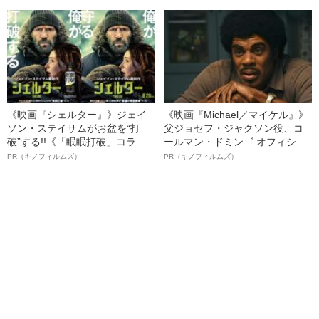
る、“ウィッグのスペシャリス
ト”が生み出した徹底ケアとは
《映画『シェルター』》ジェイ
《映画『Michael／マイケル』》
ソン・ステイサムがお盆を“打
父ジョセフ・ジャクソン役、コ
破”する!!《「眠眠打破」コラ
ールマン・ドミンゴ オフィシャ
ボ》
ルインタビュー“観客を魅了した
PR（キノフィルムズ）
PR（キノフィルムズ）
名優、複雑な父親像への想いを
語る”《日本興収70億円突破》