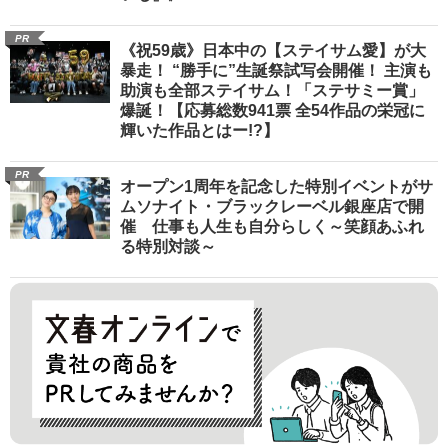
PR
《祝59歳》日本中の【ステイサム愛】が大
暴走！ “勝手に”生誕祭試写会開催！ 主演も
助演も全部ステイサム！「ステサミー賞」
爆誕！【応募総数941票 全54作品の栄冠に
輝いた作品とはー!?】
PR
オープン1周年を記念した特別イベントがサ
ムソナイト・ブラックレーベル銀座店で開
催 仕事も人生も自分らしく～笑顔あふれ
る特別対談～