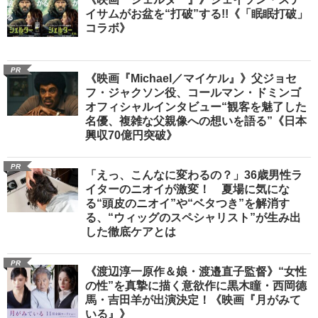
イサムがお盆を“打破”する!!《「眠眠打破」
コラボ》
PR
《映画『Michael／マイケル』》父ジョセ
フ・ジャクソン役、コールマン・ドミンゴ
オフィシャルインタビュー“観客を魅了した
名優、複雑な父親像への想いを語る”《日本
興収70億円突破》
PR
「えっ、こんなに変わるの？」36歳男性ラ
イターのニオイが激変！ 夏場に気にな
る“頭皮のニオイ”や“ベタつき”を解消す
る、“ウィッグのスペシャリスト”が生み出
した徹底ケアとは
PR
《渡辺淳一原作＆娘・渡邉直子監督》“女性
の性”を真摯に描く意欲作に黒木瞳・西岡德
馬・吉田羊が出演決定！《映画『月がみて
いる』》