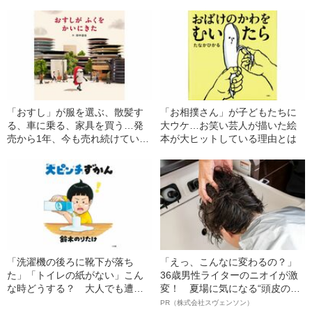
みる“やさしい絵本”の内容は
「おすし」が服を選ぶ、散髪す
「お相撲さん」が子どもたちに
る、車に乗る、家具を買う…発
大ウケ…お笑い芸人が描いた絵
売から1年、今も売れ続けている
本が大ヒットしている理由とは
ミニチュア写真絵本の“人気のワ
ケ”は
「洗濯機の後ろに靴下が落ち
「えっ、こんなに変わるの？」
た」「トイレの紙がない」こん
36歳男性ライターのニオイが激
な時どうする？ 大人でも遭遇
変！ 夏場に気になる“頭皮のニ
する“大ピンチ”の対処法
オイ”や“ベタつき”を解消す
PR（株式会社スヴェンソン）