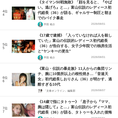
《タイマン50戦無敗》「顔を見ると、『やば
い。逃げろ』と…」富山伝説のレディース初
4位
代総長（36）が語る、ギャルサー制圧と朝ま
4
でのバイク暴走
2026/08/01
平田 裕介
《17歳で逮捕》「入っていなければ人を殺し
ていた」富山の伝説的レディース初代総長
5位
（36）が告白する、女子少年院での独房生活
5
と“ヤンキーの更生”
2026/08/01
平田 裕介
《富山・伝説の暴走族》11人からの集団リン
チ、腕に10箇所以上の根性焼き…「音速天
6位
女」初代総長しおりさん（36）が明かす、過
6
酷すぎる10代
2026/08/07
「文春オンライン」編集部
《14歳で指にタトゥー》「息子から『ママ、
腕は隠して』と…」富山伝説のレディース初
7位
7
代総長（36）が語る、タトゥーを入れた後悔