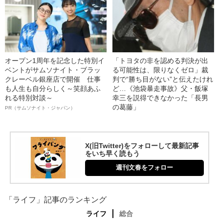
オープン1周年を記念した特別イ
「トヨタの非を認める判決が出
ベントがサムソナイト・ブラッ
る可能性は、限りなくゼロ」裁
クレーベル銀座店で開催 仕事
判で“勝ち目がない”と伝えたけれ
も人生も自分らしく～笑顔あふ
ど…《池袋暴走事故》父・飯塚
れる特別対談～
幸三を説得できなかった「長男
の葛藤」
PR（サムソナイト・ジャパン）
X(旧Twitter)をフォローして最新記事
をいち早く読もう
週刊文春をフォロー
「ライフ」記事のランキング
ライフ
総合