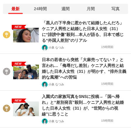
最新
24時間
週間
月間
写真
「黒人の下半身に惹かれて結婚したんだろ」
NEW
ケニア人男性と結婚した日本人女性（31）
に“誹謗中傷”殺到…本人が語る、日本で感じ
る“外国人差別”のリアル
15時間前
小泉 なつみ
日本の若者から突然「大麻売ってない？」と
NEW
言われ…「侮辱だし差別」ケニア人男性と結
婚した日本人女性（31）が明かす、“排外主義
的な風潮”への苦悩
15時間前
小泉 なつみ
入園式の家族写真をSNSに投稿→「国へ帰
NEW
れ」と“差別発言”殺到…ケニア人男性と結婚
した日本人女性（31）が、“世間からの視
線”に思うこと
15時間前
小泉 なつみ