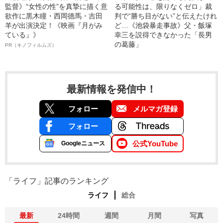
監督》“女性の性”を真摯に描く意
る可能性は、限りなくゼロ」裁
欲作に黒木瞳・西岡德馬・吉田
判で“勝ち目がない”と伝えたけれ
羊が出演決定！《映画『月がみ
ど…《池袋暴走事故》父・飯塚
ている』》
幸三を説得できなかった「長男
の葛藤」
PR（キノフィルムズ）
最新情報を発信中！
フォロー
メルマガ登録
フォロー
公式YouTube
Googleニュース
「ライフ」記事のランキング
ライフ
総合
最新
24時間
週間
月間
写真