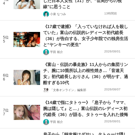
した日本人女性（31）が、“世間からの視
4
線”に思うこと
13時間前
小泉 なつみ
《17歳で逮捕》「入っていなければ人を殺し
ていた」富山の伝説的レディース初代総長
5位
（36）が告白する、女子少年院での独房生活
5
と“ヤンキーの更生”
2026/08/01
平田 裕介
《富山・伝説の暴走族》11人からの集団リン
チ、腕に10箇所以上の根性焼き…「音速天
6位
女」初代総長しおりさん（36）が明かす、過
6
酷すぎる10代
2026/08/07
「文春オンライン」編集部
《14歳で指にタトゥー》「息子から『ママ、
腕は隠して』と…」富山伝説のレディース初
7位
7
代総長（36）が語る、タトゥーを入れた後悔
2026/08/01
平田 裕介
息子から「特攻服はダサい。タトゥーは隠し