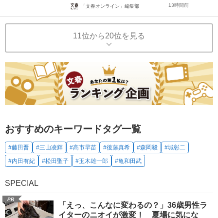
13時間前
「文春オンライン」編集部
11位から20位を見る
おすすめのキーワードタグ一覧
#藤田晋
#三山凌輝
#高市早苗
#後藤真希
#森岡毅
#城彰二
#内田有紀
#松田聖子
#玉木雄一郎
#亀和田武
SPECIAL
PR
「えっ、こんなに変わるの？」36歳男性ラ
イターのニオイが激変！ 夏場に気にな