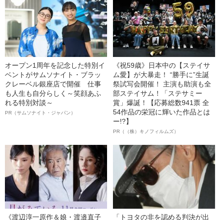
オープン1周年を記念した特別イ
《祝59歳》日本中の【ステイサ
ベントがサムソナイト・ブラッ
ム愛】が大暴走！ “勝手に”生誕
クレーベル銀座店で開催 仕事
祭試写会開催！ 主演も助演も全
も人生も自分らしく～笑顔あふ
部ステイサム！「ステサミー
れる特別対談～
賞」爆誕！【応募総数941票 全
54作品の栄冠に輝いた作品とは
PR（サムソナイト・ジャパン）
ー!?】
PR（（株）キノフィルムズ）
《渡辺淳一原作＆娘・渡邉直子
「トヨタの非を認める判決が出