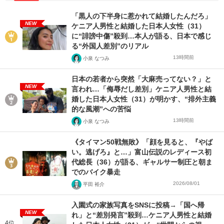
「黒人の下半身に惹かれて結婚したんだろ」
NEW
ケニア人男性と結婚した日本人女性（31）
に“誹謗中傷”殺到…本人が語る、日本で感じ
る“外国人差別”のリアル
13時間前
小泉 なつみ
日本の若者から突然「大麻売ってない？」と
NEW
言われ…「侮辱だし差別」ケニア人男性と結
婚した日本人女性（31）が明かす、“排外主義
的な風潮”への苦悩
13時間前
小泉 なつみ
《タイマン50戦無敗》「顔を見ると、『やば
い。逃げろ』と…」富山伝説のレディース初
代総長（36）が語る、ギャルサー制圧と朝ま
でのバイク暴走
2026/08/01
平田 裕介
入園式の家族写真をSNSに投稿→「国へ帰
NEW
れ」と“差別発言”殺到…ケニア人男性と結婚
4位