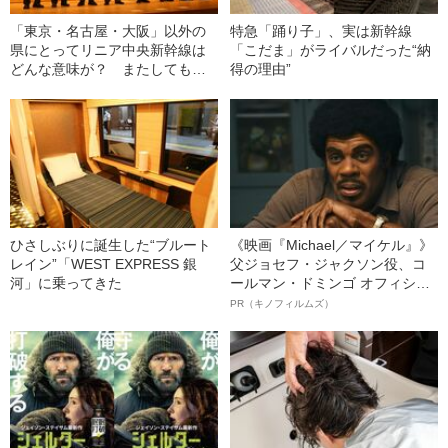
「東京・名古屋・大阪」以外の
特急「踊り子」、実は新幹線
県にとってリニア中央新幹線は
「こだま」がライバルだった“納
どんな意味が？ またしても
得の理由”
「静岡県が蚊帳の外」問題が…
ひさしぶりに誕生した“ブルート
《映画『Michael／マイケル』》
レイン”「WEST EXPRESS 銀
父ジョセフ・ジャクソン役、コ
河」に乗ってきた
ールマン・ドミンゴ オフィシャ
ルインタビュー“観客を魅了した
PR（キノフィルムズ）
名優、複雑な父親像への想いを
語る”《日本興収70億円突破》