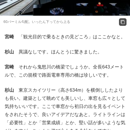
60パーミル勾配。いったん下ってから上る
宮崎
「観光目的で乗るときの見どころ」はここかなと。
杉山
異議なしです。ほんとうに驚きました。
宮崎
それから鬼怒川の橋梁でしょうか。全長643メート
ルで、この規模で路面電車専用の橋は珍しいです。
杉山
東京スカイツリー（高さ634m）を横倒ししたより
も長い。建築として眺めても美しいし、車窓も広々として
気持ちいいです。ここで車窓から初日の出を見るイベント
をされたそうで、良いアイデアだなあと。ライトラインは
「必要性」とか「営業成績」とか、堅い話が多いような気