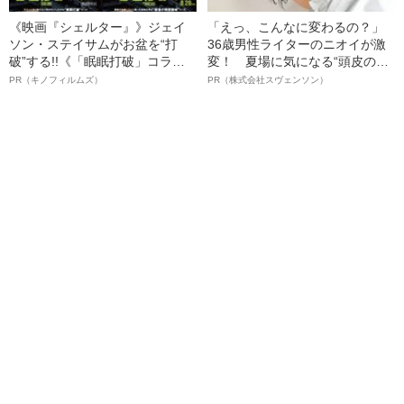
《映画『シェルター』》ジェイ
「えっ、こんなに変わるの？」
ソン・ステイサムがお盆を“打
36歳男性ライターのニオイが激
破”する!!《「眠眠打破」コラ
変！ 夏場に気になる“頭皮のニ
ボ》
オイ”や“ベタつき”を解消す
PR（キノフィルムズ）
PR（株式会社スヴェンソン）
る、“ウィッグのスペシャリス
ト”が生み出した徹底ケアとは