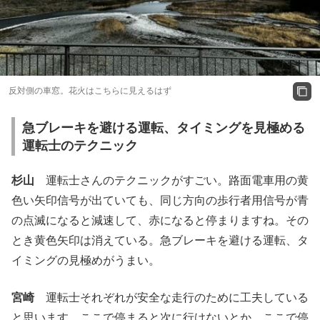
反対側の車窓。花火はこちらに見えるはず
急ブレーキを避ける運転、タイミングを見極める
運転士のテクニック
杉山
運転士さんのテクニックがすごい。路面電車用の黄
色い矢印信号が出ていても、同じ方向の歩行者用信号が青
の点滅になると減速して、赤になると停まりますね。その
とき黄色矢印は消えている。急ブレーキを避ける運転、タ
イミングの見極めがうまい。
宮崎
運転士それぞれが安全な走行のために工夫している
と思います。ここで停まると次に行けないとか、ここで停