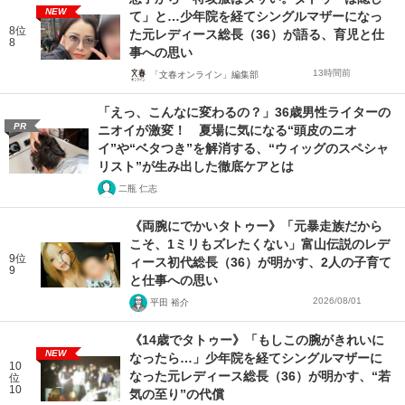
NEW
て」と…少年院を経てシングルマザーになっ
8位
た元レディース総長（36）が語る、育児と仕
8
事への思い
13時間前
「文春オンライン」編集部
「えっ、こんなに変わるの？」36歳男性ライターの
PR
ニオイが激変！ 夏場に気になる“頭皮のニオ
イ”や“ベタつき”を解消する、“ウィッグのスペシャ
リスト”が生み出した徹底ケアとは
二瓶 仁志
《両腕にでかいタトゥー》「元暴走族だから
こそ、1ミリもズレたくない」富山伝説のレデ
9位
ィース初代総長（36）が明かす、2人の子育て
9
と仕事への思い
2026/08/01
平田 裕介
《14歳でタトゥー》「もしこの腕がきれいに
NEW
なったら…」少年院を経てシングルマザーに
10
なった元レディース総長（36）が明かす、“若
位
10
気の至り”の代償