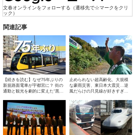
文春オンラインをフォローする
（遷移先で☆マークをクリ
ック）
関連記事
【続きを読む】なぜ75年ぶりの
止められない超高齢化、大規模
新規路面電車が宇都宮に？ 街の
な豪雨災害、東日本大震災…逆
通勤と観光を劇的に変えた“黒と
風だらけの只見線が好きすぎ
黄色のかわいいやつ”【宇都宮ラ
て“1349回も乗った男”が語る“秘
イトライン乗車レポ】
境路線”の魅力