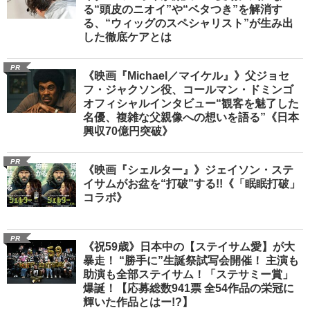
る“頭皮のニオイ”や“ベタつき”を解消す
る、“ウィッグのスペシャリスト”が生み出
した徹底ケアとは
PR
《映画『Michael／マイケル』》父ジョセ
フ・ジャクソン役、コールマン・ドミンゴ
オフィシャルインタビュー“観客を魅了した
名優、複雑な父親像への想いを語る”《日本
興収70億円突破》
PR
《映画『シェルター』》ジェイソン・ステ
イサムがお盆を“打破”する!!《「眠眠打破」
コラボ》
PR
《祝59歳》日本中の【ステイサム愛】が大
暴走！ “勝手に”生誕祭試写会開催！ 主演も
助演も全部ステイサム！「ステサミー賞」
爆誕！【応募総数941票 全54作品の栄冠に
輝いた作品とはー!?】