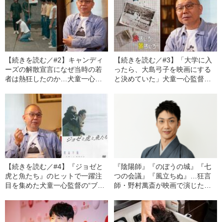
【続きを読む／#2】キャンディ
【続きを読む／#3】「大学に入
ーズの解散宣言になぜ当時の若
ったら、大島弓子を映画にする
者は熱狂したのか…犬童一心監
と決めていた」犬童一心監督に
督が辿り着いた答え《映画『気
そう決意させた「少女漫画の
分を変えて？』誕生秘話》
力」
【続きを読む／#4】『ジョゼと
『陰陽師』『のぼうの城』『七
虎と魚たち』のヒットで一躍注
つの会議』『風立ちぬ』…狂言
目を集めた犬童一心監督の“ブレ
師・野村萬斎が映画で演じた役
イク前夜”「広告業界の天皇陛下
に共通する“一つの人物像”とは
みたいなディレクターに呼ばれ
て…」