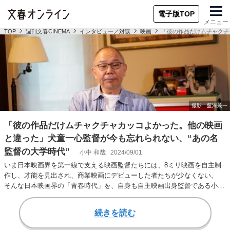
電子版TOP
メニュー
TOP
週刊文春CINEMA
インタビュー／対談
映画
「彼の作品だけムチャクチ
「彼の作品だけムチャクチャカッコよかった。他の映画
と違った」犬童一心監督が今も忘れられない、“あの名
監督の大学時代”
小中 和哉
2024/09/01
いま日本映画界を第一線で支える映画監督たちには、8ミリ映画を自主制
作し、才能を見出され、商業映画にデビューした者たちが少なくない。
そんな日本映画界の「青春時代」を、自身も自主映画出身監督である小中
和哉氏が聞き手と…
続きを読む