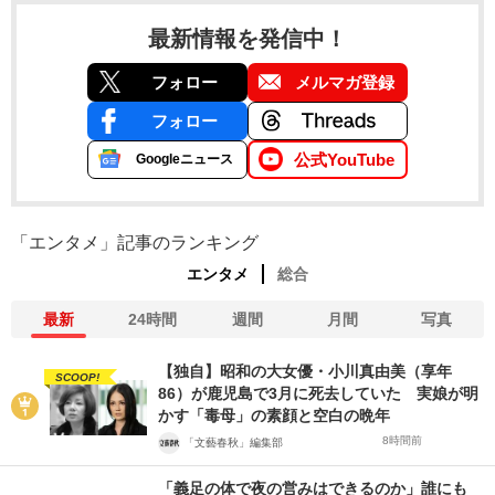
最新情報を発信中！
フォロー
メルマガ登録
フォロー
公式YouTube
Googleニュース
「エンタメ」記事のランキング
エンタメ
総合
最新
24時間
週間
月間
写真
【独自】昭和の大女優・小川真由美（享年
SCOOP!
86）が鹿児島で3月に死去していた 実娘が明
かす「毒母」の素顔と空白の晩年
8時間前
「文藝春秋」編集部
「義足の体で夜の営みはできるのか」誰にも