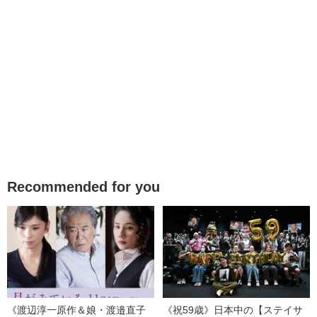
Recommended for you
《渡辺淳一原作＆娘・渡邉直子
《祝59歳》日本中の【ステイサ