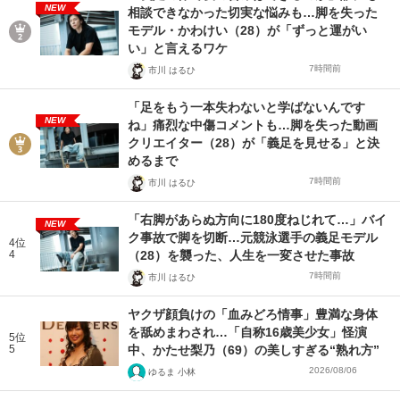
NEW
相談できなかった切実な悩みも…脚を失った
モデル・かわけい（28）が「ずっと運がい
い」と言えるワケ
7時間前
市川 はるひ
「足をもう一本失わないと学ばないんです
NEW
ね」痛烈な中傷コメントも…脚を失った動画
クリエイター（28）が「義足を見せる」と決
めるまで
7時間前
市川 はるひ
「右脚があらぬ方向に180度ねじれて…」バイ
NEW
ク事故で脚を切断…元競泳選手の義足モデル
4位
4
（28）を襲った、人生を一変させた事故
7時間前
市川 はるひ
ヤクザ顔負けの「血みどろ情事」豊満な身体
を舐めまわされ…「自称16歳美少女」怪演
5位
5
中、かたせ梨乃（69）の美しすぎる“熟れ方”
2026/08/06
ゆるま 小林