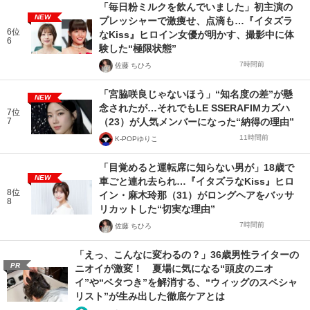
「毎日粉ミルクを飲んでいました」初主演の
NEW
プレッシャーで激痩せ、点滴も…『イタズラ
6位
なKiss』ヒロイン女優が明かす、撮影中に体
6
験した“極限状態”
7時間前
佐藤 ちひろ
「宮脇咲良じゃないほう」“知名度の差”が懸
NEW
念されたが…それでもLE SSERAFIMカズハ
7位
7
（23）が人気メンバーになった“納得の理由”
11時間前
K-POPゆりこ
「目覚めると運転席に知らない男が」18歳で
NEW
車ごと連れ去られ…『イタズラなKiss』ヒロ
8位
イン・麻木玲那（31）がロングヘアをバッサ
8
リカットした“切実な理由”
7時間前
佐藤 ちひろ
「えっ、こんなに変わるの？」36歳男性ライターの
PR
ニオイが激変！ 夏場に気になる“頭皮のニオ
イ”や“ベタつき”を解消する、“ウィッグのスペシャ
リスト”が生み出した徹底ケアとは