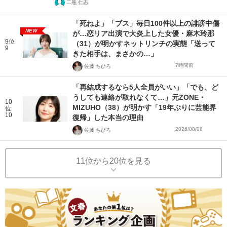
二瓶 仁志
「死ねよ」「ブス」毎日100件以上の誹謗中傷
NEW
が…恋リア出演で大炎上した女優・麻木玲那
9位
（31）が明かすネットリンチの実態「送って
9
きた相手は、まさかの…」
7時間前
佐藤 ちひろ
「再結成するなら5人全員がいい」「でも、ど
うしても連絡が取れなくて…」元ZONE・
10
MIZUHO（38）が明かす「19年ぶりに芸能界
位
10
復帰」した本当の理由
2026/08/08
佐藤 ちひろ
11位から20位を見る