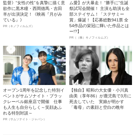
監督》“女性の性”を真摯に描く意
ム愛】が大暴走！ “勝手に”生誕
欲作に黒木瞳・西岡德馬・吉田
祭試写会開催！ 主演も助演も全
羊が出演決定！《映画『月がみ
部ステイサム！「ステサミー
ている』》
賞」爆誕！【応募総数941票 全
54作品の栄冠に輝いた作品とは
PR（キノフィルムズ）
ー!?】
PR（（株）キノフィルムズ）
オープン1周年を記念した特別イ
【独自】昭和の大女優・小川真
ベントがサムソナイト・ブラッ
由美（享年86）が鹿児島で3月に
クレーベル銀座店で開催 仕事
死去していた 実娘が明かす
も人生も自分らしく～笑顔あふ
「毒母」の素顔と空白の晩年
れる特別対談～
PR（サムソナイト・ジャパン）