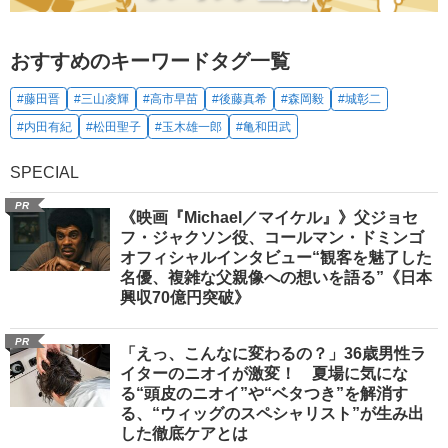
おすすめのキーワードタグ一覧
#藤田晋
#三山凌輝
#高市早苗
#後藤真希
#森岡毅
#城彰二
#内田有紀
#松田聖子
#玉木雄一郎
#亀和田武
SPECIAL
PR
《映画『Michael／マイケル』》父ジョセ
フ・ジャクソン役、コールマン・ドミンゴ
オフィシャルインタビュー“観客を魅了した
名優、複雑な父親像への想いを語る”《日本
興収70億円突破》
PR
「えっ、こんなに変わるの？」36歳男性ラ
イターのニオイが激変！ 夏場に気にな
る“頭皮のニオイ”や“ベタつき”を解消す
る、“ウィッグのスペシャリスト”が生み出
した徹底ケアとは