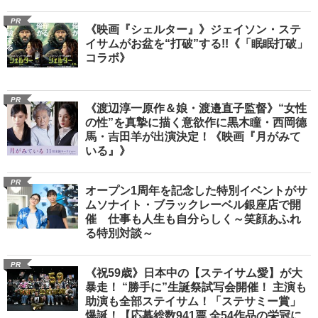
PR
《映画『シェルター』》ジェイソン・ステ
イサムがお盆を“打破”する!!《「眠眠打破」
コラボ》
PR
《渡辺淳一原作＆娘・渡邉直子監督》“女性
の性”を真摯に描く意欲作に黒木瞳・西岡德
馬・吉田羊が出演決定！《映画『月がみて
いる』》
PR
オープン1周年を記念した特別イベントがサ
ムソナイト・ブラックレーベル銀座店で開
催 仕事も人生も自分らしく～笑顔あふれ
る特別対談～
PR
《祝59歳》日本中の【ステイサム愛】が大
暴走！ “勝手に”生誕祭試写会開催！ 主演も
助演も全部ステイサム！「ステサミー賞」
爆誕！【応募総数941票 全54作品の栄冠に