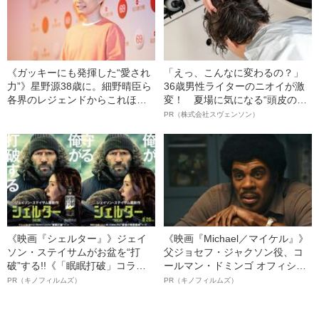
《ガッキーにも発揮した“愛され
「えっ、こんなに変わるの？」
力”》星野源38歳に。細野晴臣ら
36歳男性ライターのニオイが激
各界のレジェンドからこれほど
変！ 夏場に気になる“頭皮のニ
愛される理由
オイ”や“ベタつき”を解消す
PR（株式会社スヴェンソン）
る、“ウィッグのスペシャリス
ト”が生み出した徹底ケアとは
《映画『シェルター』》ジェイ
《映画『Michael／マイケル』》
ソン・ステイサムがお盆を“打
父ジョセフ・ジャクソン役、コ
破”する!!《「眠眠打破」コラ
ールマン・ドミンゴ オフィシャ
ボ》
ルインタビュー“観客を魅了した
PR（キノフィルムズ）
PR（キノフィルムズ）
名優、複雑な父親像への想いを
語る”《日本興収70億円突破》