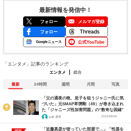
最新情報を発信中！
フォロー
メルマガ登録
フォロー
公式YouTube
Googleニュース
「エンタメ」記事のランキング
エンタメ
総合
最新
24時間
週間
月間
写真
「父の通夜の晩、息子を狙うジャニー氏に気
づいた」元SMAP草彅剛（49）が巻き込まれ
た「ジャニーズ性加害問題」の“数奇な因縁”
2023/08/04
山本 雲丹
「近藤真彦が使っていた部屋で…」「性器を
NEW