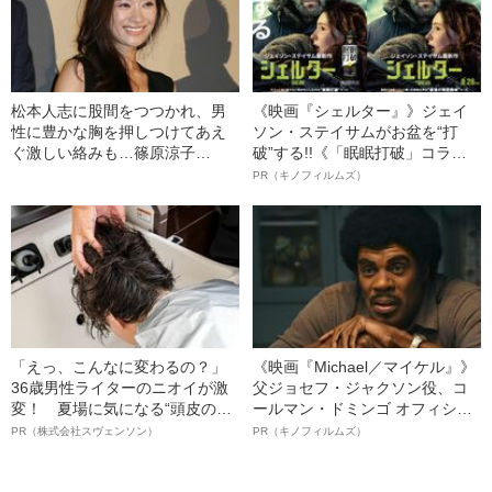
松本人志に股間をつつかれ、男
《映画『シェルター』》ジェイ
性に豊かな胸を押しつけてあえ
ソン・ステイサムがお盆を“打
ぐ激しい絡みも…篠原涼子
破”する!!《「眠眠打破」コラ
（50）の“愛しくもせつない”女
ボ》
PR（キノフィルムズ）
優人生
「えっ、こんなに変わるの？」
《映画『Michael／マイケル』》
36歳男性ライターのニオイが激
父ジョセフ・ジャクソン役、コ
変！ 夏場に気になる“頭皮のニ
ールマン・ドミンゴ オフィシャ
オイ”や“ベタつき”を解消す
ルインタビュー“観客を魅了した
PR（株式会社スヴェンソン）
PR（キノフィルムズ）
る、“ウィッグのスペシャリス
名優、複雑な父親像への想いを
ト”が生み出した徹底ケアとは
語る”《日本興収70億円突破》