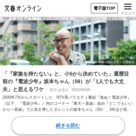
電子版TOP
メニュー
TOP
エンタメ
「『家族を持たない』と、小5から決めていた」還暦目前の『電波少
「『家族を持たない』と、小5から決めていた」還暦目
前の『電波少年』坂本ちゃん（59）が「1人でも大丈
夫」と思えるワケ
市川 はるひ
2025/06/08
2000年7月からスタートした、NTV系バラエティ番組『進ぬ！電波少年』
（以下、『電波少年』）内のコーナー『東大一直線』改め『どこでもいい
から一直線』で人気を博したタレントの坂本ちゃん（59）。3年ほど前に
前立腺肥…
続きを読む