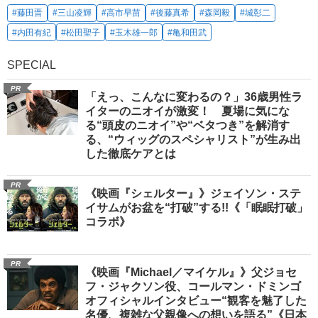
#藤田晋
#三山凌輝
#高市早苗
#後藤真希
#森岡毅
#城彰二
#内田有紀
#松田聖子
#玉木雄一郎
#亀和田武
SPECIAL
PR
「えっ、こんなに変わるの？」36歳男性ラ
イターのニオイが激変！ 夏場に気にな
る“頭皮のニオイ”や“ベタつき”を解消す
る、“ウィッグのスペシャリスト”が生み出
した徹底ケアとは
PR
《映画『シェルター』》ジェイソン・ステ
イサムがお盆を“打破”する!!《「眠眠打破」
コラボ》
PR
《映画『Michael／マイケル』》父ジョセ
フ・ジャクソン役、コールマン・ドミンゴ
オフィシャルインタビュー“観客を魅了した
名優、複雑な父親像への想いを語る”《日本