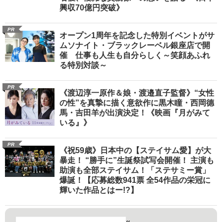
興収70億円突破》
PR
オープン1周年を記念した特別イベントがサ
ムソナイト・ブラックレーベル銀座店で開
催 仕事も人生も自分らしく～笑顔あふれ
る特別対談～
PR
《渡辺淳一原作＆娘・渡邉直子監督》“女性
の性”を真摯に描く意欲作に黒木瞳・西岡德
馬・吉田羊が出演決定！《映画『月がみて
いる』》
PR
《祝59歳》日本中の【ステイサム愛】が大
暴走！ “勝手に”生誕祭試写会開催！ 主演も
助演も全部ステイサム！「ステサミー賞」
爆誕！【応募総数941票 全54作品の栄冠に
輝いた作品とはー!?】