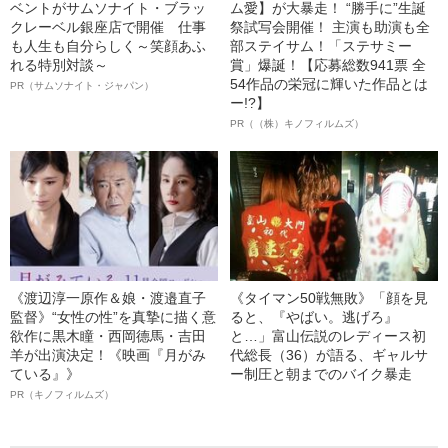
ベントがサムソナイト・ブラッ
ム愛】が大暴走！ “勝手に”生誕
クレーベル銀座店で開催 仕事
祭試写会開催！ 主演も助演も全
も人生も自分らしく～笑顔あふ
部ステイサム！「ステサミー
れる特別対談～
賞」爆誕！【応募総数941票 全
54作品の栄冠に輝いた作品とは
PR（サムソナイト・ジャパン）
ー!?】
PR（（株）キノフィルムズ）
《渡辺淳一原作＆娘・渡邉直子
《タイマン50戦無敗》「顔を見
監督》“女性の性”を真摯に描く意
ると、『やばい。逃げろ』
欲作に黒木瞳・西岡德馬・吉田
と…」富山伝説のレディース初
羊が出演決定！《映画『月がみ
代総長（36）が語る、ギャルサ
ている』》
ー制圧と朝までのバイク暴走
PR（キノフィルムズ）