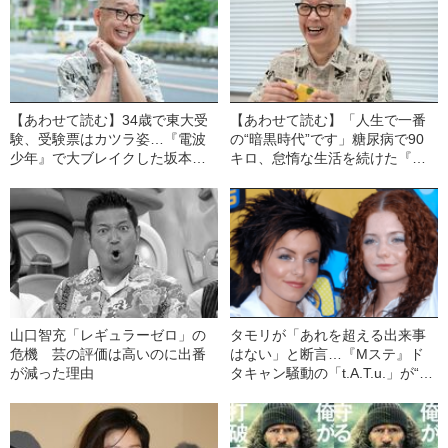
【あわせて読む】34歳で東大受
【あわせて読む】「人生で一番
験、受験票はカツラ姿…『電波
の“暗黒時代”です」糖尿病で90
少年』で大ブレイクした坂本ち
キロ、怠惰な生活を続けた『電
ゃん（59）が25年経っても忘れ
波少年』坂本ちゃん（59）が直
られない光景
面した肥満の恐怖
山口智充「レギュラーゼロ」の
タモリが「あれを超える出来事
危機 芸の評価は高いのに出番
はない」と断言…『Mステ』ド
が減った理由
タキャン騒動の「t.A.T.u.」が“ロ
シアの希望”だったワケ