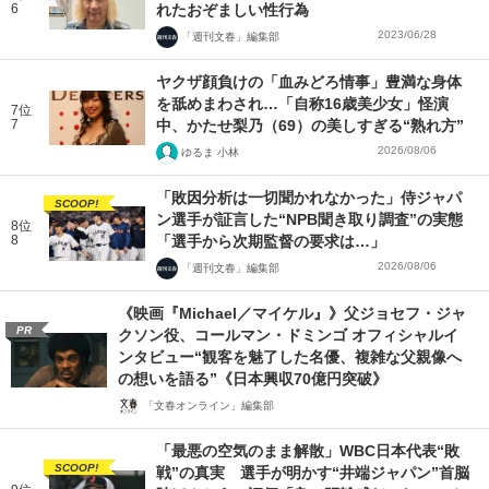
6
れたおぞましい性行為
2023/06/28
「週刊文春」編集部
ヤクザ顔負けの「血みどろ情事」豊満な身体
を舐めまわされ…「自称16歳美少女」怪演
7位
7
中、かたせ梨乃（69）の美しすぎる“熟れ方”
2026/08/06
ゆるま 小林
「敗因分析は一切聞かれなかった」侍ジャパ
SCOOP!
ン選手が証言した“NPB聞き取り調査”の実態
8位
8
「選手から次期監督の要求は…」
2026/08/06
「週刊文春」編集部
《映画『Michael／マイケル』》父ジョセフ・ジャ
PR
クソン役、コールマン・ドミンゴ オフィシャルイ
ンタビュー“観客を魅了した名優、複雑な父親像へ
の想いを語る”《日本興収70億円突破》
「文春オンライン」編集部
「最悪の空気のまま解散」WBC日本代表“敗
SCOOP!
戦”の真実 選手が明かす“井端ジャパン”首脳