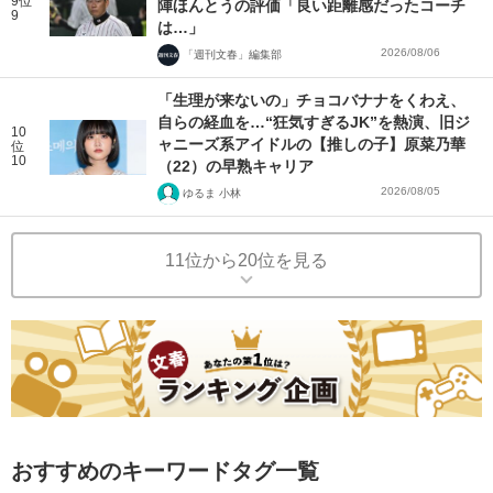
9位
陣ほんとうの評価「良い距離感だったコーチ
9
は…」
2026/08/06
「週刊文春」編集部
「生理が来ないの」チョコバナナをくわえ、
自らの経血を…“狂気すぎるJK”を熱演、旧ジ
10
ャニーズ系アイドルの【推しの子】原菜乃華
位
10
（22）の早熟キャリア
2026/08/05
ゆるま 小林
11位から20位を見る
おすすめのキーワードタグ一覧