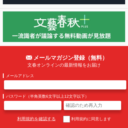
メールマガジン登録（無料）
文春オンラインの最新情報をお届け
メールアドレス
パスワード（半角英数6文字以上12文字以下）
利用規約を確認する
利用規約に同意します