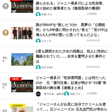
握らされる」ジャニー喜多川による性加害、
語り始めた被害者たち《徹底取材の裏側》
11時間前
髙橋 大介
誰がSMAPを“殺した”のか 悪夢の「公開処
刑」から8年後に明かされた“答え”「世の中は
俺ら5人が仲が悪いと思ってるんだよな」
2024/04/20
みきーる
2度も誘拐された少女の両親は、犯人に性的に
籠絡されていた……全米を驚愕させた事件と
4位
4
は
2019/07/01
辰巳JUNK
ジャニー喜多川「性加害問題」とは何だった
NEW
のか 元「週刊文春」記者が明かす“33週”長
5位
5
期取材の舞台裏【連載まとめ】
11時間前
「週刊文春」編集部
髙橋 大介
「ジャニーさんがお尻に自分でクリームを塗
SCOOP!
って…」元ジャニーズJr. 石丸志門氏が求めら
6位