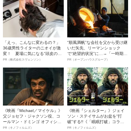
記事
「えっ、こんなに変わるの？」
“順風満帆”な会社を父から受け継
36歳男性ライターのニオイが激
いだ矢先、リーマンショック
変！ 夏場に気になる“頭皮のニ
で“絶望的状況”に…→「一時期は
オイ”や“ベタつき”を解消す
納品3年待ち」のヒット商品を生
PR（株式会社スヴェンソン）
PR（オープンハウスグループ）
る、“ウィッグのスペシャリス
んで危機を脱した四代目社長が
ト”が生み出した徹底ケアとは
明かす、“逆転の戦術”
《映画『Michael／マイケル』》
《映画『シェルター』》ジェイ
父ジョセフ・ジャクソン役、コ
ソン・ステイサムがお盆を“打
ールマン・ドミンゴ オフィシャ
破”する!!《「眠眠打破」コラ
ルインタビュー“観客を魅了した
ボ》
PR（キノフィルムズ）
PR（キノフィルムズ）