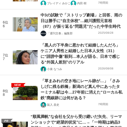
7時間前
ブレイディ みかこ
内田 樹
中3の試験で「ストリップ劇場」と回答、雨の
日は勝手に“自主休校”…細川護熙元首相
6位
6
（87）が振り返る“問題児”だった中学生時代
2025/08/28
「週刊文春」編集部
「黒人の下半身に惹かれて結婚したんだろ」
ケニア人男性と結婚した日本人女性（31）
7位
に“誹謗中傷”殺到…本人が語る、日本で感じ
7
る“外国人差別”のリアル
2026/08/08
小泉 なつみ
「草まみれの空き地にレール跡が…」「さみ
NEW
しげに残る鉄橋」新潟のど真ん中にあったタ
8位
ーミナル駅は今…27年前に消えた“ローカル私
8
鉄”廃線跡には何がある？
7時間前
鼠入 昌史
“順風満帆”な会社を父から受け継いだ矢先、リーマ
PR
ンショックで“絶望的状況”に…→「一時期は納品3