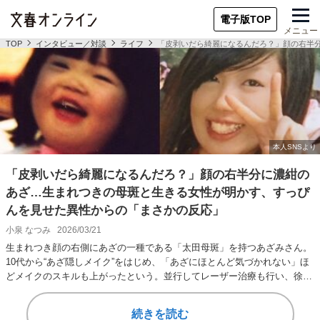
電子版TOP
メニュー
TOP
インタビュー／対談
ライフ
「皮剥いだら綺麗になるんだろ？」顔の右半
「皮剥いだら綺麗になるんだろ？」顔の右半分に濃紺の
あざ…生まれつきの母斑と生きる女性が明かす、すっぴ
んを見せた異性からの「まさかの反応」
小泉 なつみ
2026/03/21
生まれつき顔の右側にあざの一種である「太田母斑」を持つあざみさん。
10代から“あざ隠しメイク”をはじめ、「あざにほとんど気づかれない」ほ
どメイクのスキルも上がったという。並行してレーザー治療も行い、徐々
にあざは薄く…
続きを読む