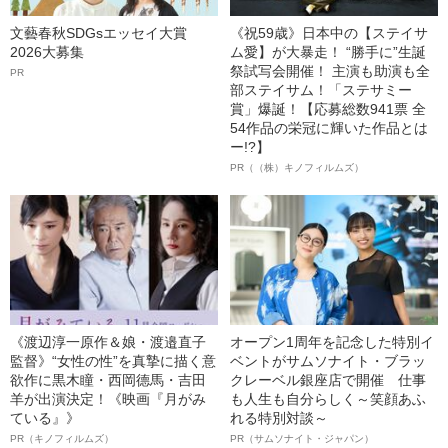
文藝春秋SDGsエッセイ大賞
《祝59歳》日本中の【ステイサ
2026大募集
ム愛】が大暴走！ “勝手に”生誕
祭試写会開催！ 主演も助演も全
PR
部ステイサム！「ステサミー
賞」爆誕！【応募総数941票 全
54作品の栄冠に輝いた作品とは
ー!?】
PR（（株）キノフィルムズ）
《渡辺淳一原作＆娘・渡邉直子
オープン1周年を記念した特別イ
監督》“女性の性”を真摯に描く意
ベントがサムソナイト・ブラッ
欲作に黒木瞳・西岡德馬・吉田
クレーベル銀座店で開催 仕事
羊が出演決定！《映画『月がみ
も人生も自分らしく～笑顔あふ
ている』》
れる特別対談～
PR（キノフィルムズ）
PR（サムソナイト・ジャパン）