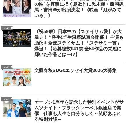
の性”を真摯に描く意欲作に黒木瞳・西岡德
馬・吉田羊が出演決定！《映画『月がみて
いる』》
PR
《祝59歳》日本中の【ステイサム愛】が大
暴走！ “勝手に”生誕祭試写会開催！ 主演も
助演も全部ステイサム！「ステサミー賞」
爆誕！【応募総数941票 全54作品の栄冠に
輝いた作品とはー!?】
PR
文藝春秋SDGsエッセイ大賞2026大募集
PR
オープン1周年を記念した特別イベントがサ
ムソナイト・ブラックレーベル銀座店で開
催 仕事も人生も自分らしく～笑顔あふれ
る特別対談～