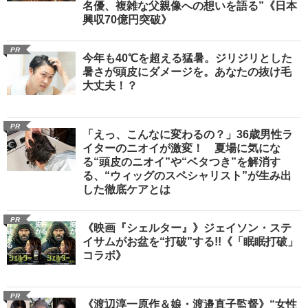
名優、複雑な父親像への想いを語る”《日本
興収70億円突破》
PR
今年も40℃を超える猛暑。ジリジリとした
暑さが頭皮にダメージを。あなたの抜け毛
大丈夫！？
PR
「えっ、こんなに変わるの？」36歳男性ラ
イターのニオイが激変！ 夏場に気にな
る“頭皮のニオイ”や“ベタつき”を解消す
る、“ウィッグのスペシャリスト”が生み出
した徹底ケアとは
PR
《映画『シェルター』》ジェイソン・ステ
イサムがお盆を“打破”する!!《「眠眠打破」
コラボ》
PR
《渡辺淳一原作＆娘・渡邉直子監督》“女性