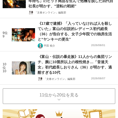
年待ち」のヒット商品を生んで危機を脱した四代目
社長が明かす、“逆転の戦術”
「文春オンライン」編集部
《17歳で逮捕》「入っていなければ人を殺し
ていた」富山の伝説的レディース初代総長
9位
（36）が告白する、女子少年院での独房生活
9
と“ヤンキーの更生”
2026/08/01
平田 裕介
《富山・伝説の暴走族》11人からの集団リン
チ、腕に10箇所以上の根性焼き…「音速天
10
女」初代総長しおりさん（36）が明かす、過
位
10
酷すぎる10代
2026/08/07
「文春オンライン」編集部
11位から20位を見る