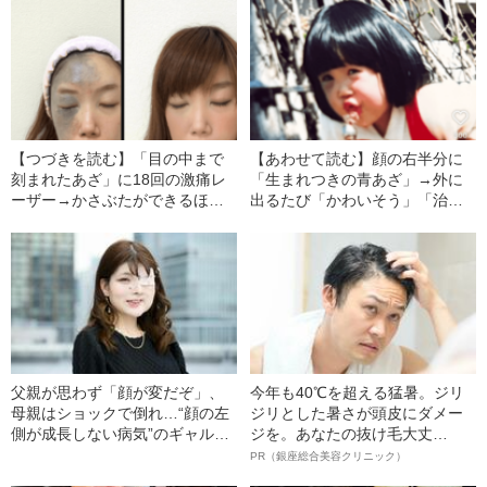
【つづきを読む】「目の中まで
【あわせて読む】顔の右半分に
刻まれたあざ」に18回の激痛レ
「生まれつきの青あざ」→外に
ーザー→かさぶたができるほど
出るたび「かわいそう」「治療
の痛みを経て…“先天性のあざ”を
したら？」人と会うのがストレ
隠して生きる女性が、手術の末
スに…あざと生きる女性を苦し
にたどり着いた“意外な境地”
めた「思春期の憂鬱」
父親が思わず「顔が変だぞ」、
今年も40℃を超える猛暑。ジリ
母親はショックで倒れ…“顔の左
ジリとした暑さが頭皮にダメー
側が成長しない病気”のギャル・
ジを。あなたの抜け毛大丈
あやかさん（33）が明かす、幼
夫！？
PR（銀座総合美容クリニック）
少期の治療――2025年読まれた