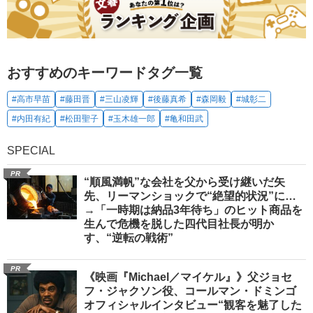
おすすめのキーワードタグ一覧
#高市早苗
#藤田晋
#三山凌輝
#後藤真希
#森岡毅
#城彰二
#内田有紀
#松田聖子
#玉木雄一郎
#亀和田武
SPECIAL
PR
“順風満帆”な会社を父から受け継いだ矢
先、リーマンショックで“絶望的状況”に…
→「一時期は納品3年待ち」のヒット商品を
生んで危機を脱した四代目社長が明か
す、“逆転の戦術”
PR
《映画『Michael／マイケル』》父ジョセ
フ・ジャクソン役、コールマン・ドミンゴ
オフィシャルインタビュー“観客を魅了した