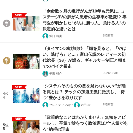
「余命数ヶ月の進行がんが10年も元気に…」
NEW
ステージIVの肺がん患者の生存率が激変!? 専
門医が明かした“がんに勝つ人、負ける人”の
決定的な違いとは
7時間前
浜口 玲央
《タイマン50戦無敗》「顔を見ると、『やば
い。逃げろ』と…」富山伝説のレディース初
代総長（36）が語る、ギャルサー制圧と朝ま
でのバイク暴走
2026/08/01
平田 裕介
“システムそのものの悪を疑わない人々”が陥
NEW
る罠とは？ テックの加速主義に抵抗し、“待
4位
4
つ”豊かさを取り戻す
7時間前
ブレイディ みかこ
内田 樹
「政策的なことはわかりません」無知をアピ
NEW
ールし、平気で嘘をつく政治家ほど“人気があ
5位
5
る”納得の理由