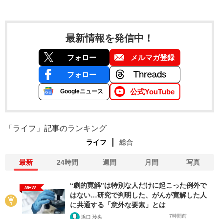
最新情報を発信中！
フォロー
メルマガ登録
フォロー
公式YouTube
Googleニュース
「ライフ」記事のランキング
ライフ
総合
最新
24時間
週間
月間
写真
“劇的寛解”は特別な人だけに起こった例外で
NEW
はない…研究で判明した、がんが寛解した人
に共通する「意外な要素」とは
7時間前
浜口 玲央