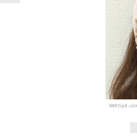
「90%は失敗する。でも…」本田圭佑が初め
SNSではすっぴ