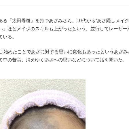
もっと見る
る「太田母斑」を持つあざみさん。10代から“あざ隠しメイク
い」ほどメイクのスキルも上がったという。並行してレーザー
ている。
が鹿児島で3月に死去し...
し始めたことであざに対する思いに変化もあったというあざみ
て中の苦労、消えゆくあざへの思いなどについて話を聞いた。
照ノ富士に激怒され...
《BTS厳戒トーキョー滞