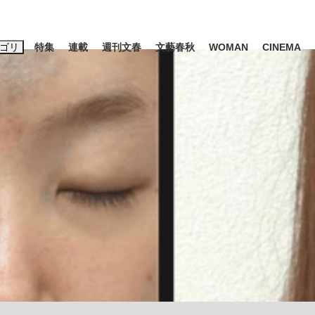
ゴリ
特集
連載
週刊文春
文藝春秋
WOMAN
CINEMA
キーワード入力
ス
エンタメ
ライフ
ビジネス
ーワードタグ一覧
山凌輝
#高市早苗
#後藤真希
#森岡毅
#城彰二
#内田有紀
#亀和田武
時価総額が一時トヨタ超え...
日本生まれの