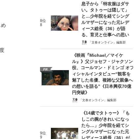
息子から「特攻服はダサ
い。タトゥーは隠して」
と…少年院を経てシング
8位
ルマザーになった元レデ
じめ
8
ィース総長（36）が語
る、育児と仕事への思い
「文春オンライン」編集部
度
《映画『Michael／マイケ
ル』》父ジョセフ・ジャクソン
役、コールマン・ドミンゴ オフ
PR
ィシャルインタビュー“観客を
魅了した名優、複雑な父親像へ
の想いを語る”《日本興収70億
円突破》
「文春オンライン」編集部
《14歳でタトゥー》「も
しこの腕がきれいになっ
たら…」少年院を経てシ
ングルマザーになった元
9位
9
レディース総長（36）が