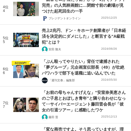
完売」の人気映画館に…閉館寸前の劇場が見
4位
4
つけた起死回生の一手
2025/12/25
プレジデントオンライン
売上2兆円、ドン・キホーテ創業者が「日本経
済を決定的にダメにした」と断言する“A級戦
5位
5
犯”とは？
2024/06/26
安田 隆夫
「ぶん殴ってやりたい」背任で逮捕された
SCOOP!
「夢グループ」元企画宣伝部長（49）が壮絶
6位
6
パワハラで部下を退職に追い込んでいた
2024/05/30
「週刊文春」編集部
「お前の母ちゃんすげえな」“安室奈美恵さん
のご子息とおぼしき青年”と隣り合わせになっ
7位
て⋯サイバーエージェント藤田晋会長が「彼
7
女の引退ツアー」に感動したワケ
2025/12/13
藤田 晋
「変な商売ですよ。そう思っていますが、理