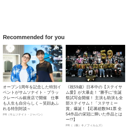
Recommended for you
オープン1周年を記念した特別イ
《祝59歳》日本中の【ステイサ
ベントがサムソナイト・ブラッ
ム愛】が大暴走！ “勝手に”生誕
クレーベル銀座店で開催 仕事
祭試写会開催！ 主演も助演も全
も人生も自分らしく～笑顔あふ
部ステイサム！「ステサミー
れる特別対談～
賞」爆誕！【応募総数941票 全
54作品の栄冠に輝いた作品とは
PR（サムソナイト・ジャパン）
ー!?】
PR（（株）キノフィルムズ）