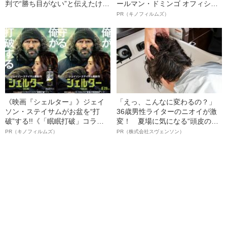
判で“勝ち目がない”と伝えたけれ
ールマン・ドミンゴ オフィシャ
ど…《池袋暴走事故》父・飯塚
ルインタビュー“観客を魅了した
PR（キノフィルムズ）
幸三を説得できなかった「長男
名優、複雑な父親像への想いを
の葛藤」
語る”《日本興収70億円突破》
《映画『シェルター』》ジェイ
「えっ、こんなに変わるの？」
ソン・ステイサムがお盆を“打
36歳男性ライターのニオイが激
破”する!!《「眠眠打破」コラ
変！ 夏場に気になる“頭皮のニ
ボ》
オイ”や“ベタつき”を解消す
PR（キノフィルムズ）
PR（株式会社スヴェンソン）
る、“ウィッグのスペシャリス
ト”が生み出した徹底ケアとは