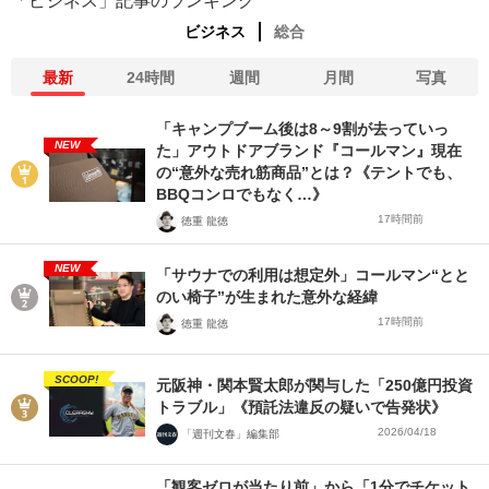
「ビジネス」記事のランキング
ビジネス
総合
最新
24時間
週間
月間
写真
「キャンプブーム後は8～9割が去っていっ
NEW
た」アウトドアブランド『コールマン』現在
の“意外な売れ筋商品”とは？《テントでも、
BBQコンロでもなく…》
17時間前
徳重 龍徳
NEW
「サウナでの利用は想定外」コールマン“とと
のい椅子”が生まれた意外な経緯
17時間前
徳重 龍徳
SCOOP!
元阪神・関本賢太郎が関与した「250億円投資
トラブル」《預託法違反の疑いで告発状》
2026/04/18
「週刊文春」編集部
「観客ゼロが当たり前」から「1分でチケット