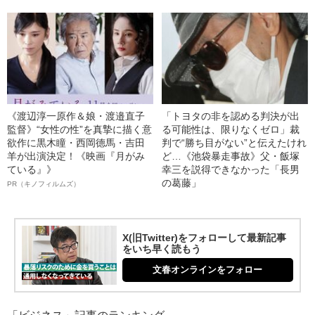
《渡辺淳一原作＆娘・渡邉直子
「トヨタの非を認める判決が出
監督》“女性の性”を真摯に描く意
る可能性は、限りなくゼロ」裁
欲作に黒木瞳・西岡德馬・吉田
判で“勝ち目がない”と伝えたけれ
羊が出演決定！《映画『月がみ
ど…《池袋暴走事故》父・飯塚
ている』》
幸三を説得できなかった「長男
の葛藤」
PR（キノフィルムズ）
X(旧Twitter)をフォローして最新記事
をいち早く読もう
文春オンラインをフォロー