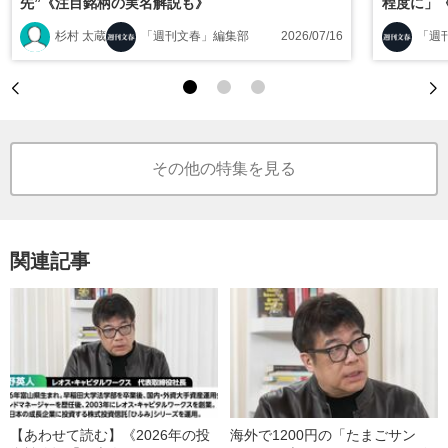
先”《注目銘柄の実名解説も》
程度に」
る》
杉村 太蔵
「週刊文春」編集部
2026/07/16
「週
その他の特集を見る
関連記事
【あわせて読む】《2026年の投
海外で1200円の「たまごサン