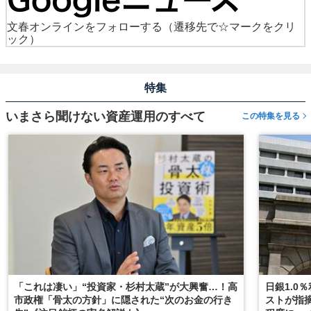
文春オンラインをフォローする
（遷移先で☆マークをクリ
ック）
特集
いまさら聞けない資産運用のすべて
この特集を見る
「これは凄い」“投資家・杉村太蔵”が大興奮…！高
日銀1.0
市政権「骨太の方針」に隠された“次のお金の行き
ストが指摘