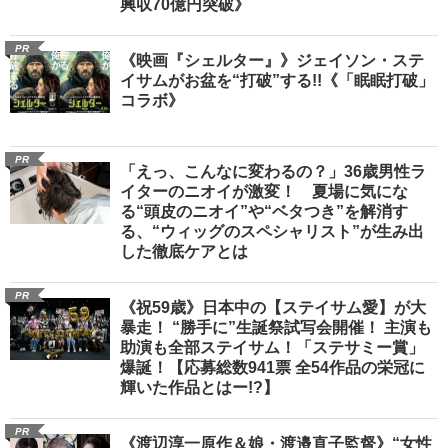
興収70億円突破》
PR
《映画『シェルター』》ジェイソン・ステ
イサムがお盆を“打破”する!!《「眠眠打破」
コラボ》
PR
「えっ、こんなに変わるの？」36歳男性ラ
イターのニオイが激変！ 夏場に気にな
る“頭皮のニオイ”や“ベタつき”を解消す
る、“ウィッグのスペシャリスト”が生み出
した徹底ケアとは
PR
《祝59歳》日本中の【ステイサム愛】が大
暴走！ “勝手に”生誕祭試写会開催！ 主演も
助演も全部ステイサム！「ステサミー賞」
爆誕！【応募総数941票 全54作品の栄冠に
輝いた作品とはー!?】
PR
《渡辺淳一原作＆娘・渡邉直子監督》“女性