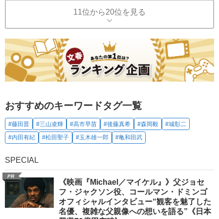
11位から20位を見る
おすすめのキーワードタグ一覧
#藤田晋
#三山凌輝
#高市早苗
#後藤真希
#森岡毅
#城彰二
#内田有紀
#松田聖子
#玉木雄一郎
#亀和田武
SPECIAL
PR
《映画『Michael／マイケル』》父ジョセ
フ・ジャクソン役、コールマン・ドミンゴ
オフィシャルインタビュー“観客を魅了した
名優、複雑な父親像への想いを語る”《日本