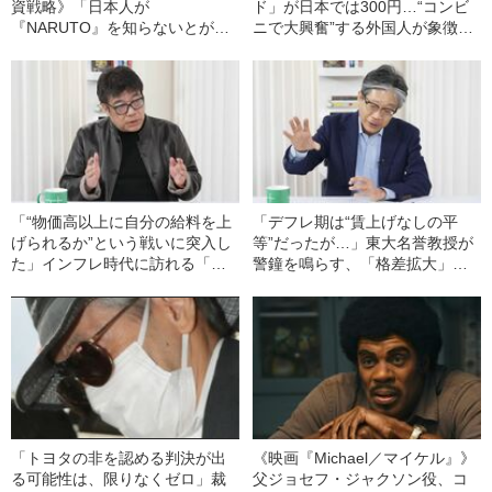
資戦略》「日本人が
ド」が日本では300円…“コンビ
『NARUTO』を知らないとがっ
ニで大興奮”する外国人が象徴す
かりされる」世界を熱狂させる
る「円安」の残念すぎる影響
アニメ・IPが持つ「兆円企業」
へのポテンシャル
「“物価高以上に自分の給料を上
「デフレ期は“賃上げなしの平
げられるか”という戦いに突入し
等”だったが…」東大名誉教授が
た」インフレ時代に訪れる「残
警鐘を鳴らす、「格差拡大」と
酷な現実」《都心の賃料は
「企業淘汰」を避けられない
10~15%急騰》
「インフレ第2ステージ」の影
「トヨタの非を認める判決が出
《映画『Michael／マイケル』》
る可能性は、限りなくゼロ」裁
父ジョセフ・ジャクソン役、コ