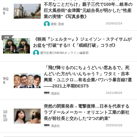
不尽なことだらけ」親子三代で100年…岐阜の
8位
巨大風俗街“金津園”元組合長が明かした“性産
8
業の実情”《写真多数》
2026/02/24
鹿取 茂雄
PR
《映画『シェルター』》ジェイソン・ステイサムが
お盆を“打破”する!!《「眠眠打破」コラボ》
週刊文春CINEMAオンライン編集部
「飛び降りるのにちょうどいい窓あるで。死
んどいた方がいいんちゃう？」ワタミ・吉本
9位
興業・ユニクロ…有名企業パワハラ暴言録7選
9
――2021上半期BEST5
2021/08/26
清談社
突然の閉業発表→電撃復帰…日本を代表する
10
ラブドールメーカー・オリエント工業の新社
位
長が前社長と交わした“2つの約束”
10
2025/02/28
清談社