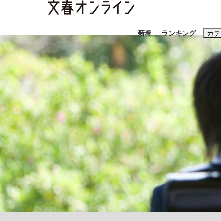
新着
ランキング
カテ
スクープ
ニュー
おすすめのキ
#藤田晋
#三
#玉木雄一郎
「90%は失敗する。でも…」本田圭佑が初め
終戦から81年