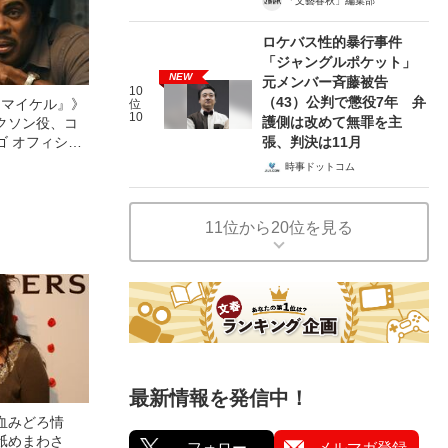
「文藝春秋」編集部
ロケバス性的暴行事件
「ジャングルポケット」
NEW
元メンバー斉藤被告
10
（43）公判で懲役7年 弁
l／マイケル』》
位
10
護側は改めて無罪を主
クソン役、コ
張、判決は11月
ゴ オフィシャ
観客を魅了した
時事ドットコム
像への想いを
0億円突破》
11位から20位を見る
最新情報を発信中！
血みどろ情
舐めまわさ
フォロー
メルマガ登録