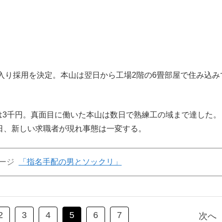
り採用を決定。本山は翌日から工場2階の6畳部屋で住み込み
は3千円。真面目に働いた本山は数日で熟練工の域まで達した。
2日、新しい求職者が現れ事態は一変する。
ージ
「指名手配の男とソックリ」
2
3
4
5
6
7
次へ