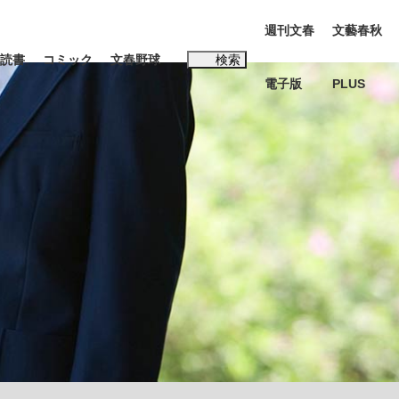
週刊文春
文藝春秋
読書
コミック
文春野球
検索
電子版
PLUS
インタビュー
読書
#松田聖子
む将棋
BC日本代表“敗戦”の真実 選手が明かす...