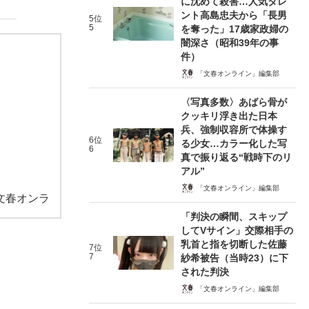
に沈めて殺害…人気タレ
ント高島忠夫から「長男
5位
5
を奪った」17歳家政婦の
闇深さ（昭和39年の事
件）
「文春オンライン」編集部
〈写真多数〉あばら骨が
クッキリ浮き出た日本
兵、強制収容所で体操す
6位
る少女…カラー化した写
6
真で振り返る“戦時下のリ
アル”
「文春オンライン」編集部
文春オンラ
「判決の瞬間、スキップ
してVサイン」交際相手の
乳首と指を切断した佐藤
7位
7
紗希被告（当時23）に下
された判決
「文春オンライン」編集部