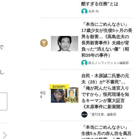
酷すぎる任務”とは
永井 均
「本当にごめんなさい」
17歳少女が生後5ヶ月の長
男を殺害…《高島忠夫の
長男殺害事件》夫婦が背
で
負った“消えない傷”（昭
和39年の事件）
鉄人ノンフィクション編集部
し
自民・木原誠二氏妻の元
夫（28）が“不審死”…
SCOOP!
「俺が死んだら迷宮入り
4位
ですから」怪死現場を知
4
るキーマンが重大証言
《木原事件に新展開》
「週刊文春」編集部
「本当にごめんなさい」
生後5ヵ月の赤ん坊を風呂