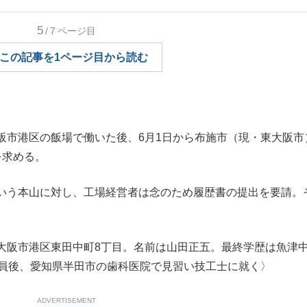
もっと見る
5
/7
ページ目
この記事を1ページ目から読む
市港区の飯場で働いた後、6月1日から布施市（現・東大阪市
を求める。
いう本山に対し、工場経営者は念のため履歴書の提出を要請。
大阪市港区東田中町8丁目。名前は山田正五。最終学歴は魚津
復員後、愛知県半田市の歯科医院で見習い技工士に就く〉
ADVERTISEMENT