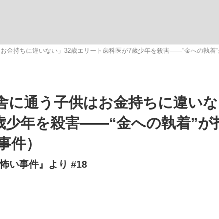
いまさら聞け
お金持ちに違いない」32歳エリート歯科医が7歳少年を殺害――“金への執着”
手が証言した“NPB聞...
「クマが悪者扱いされているの
舎に通う子供はお金持ちに違いな
歳少年を殺害――“金への執着”が
事件）
い事件』より #18
もっと見る
カー日本代表・森保一監督...