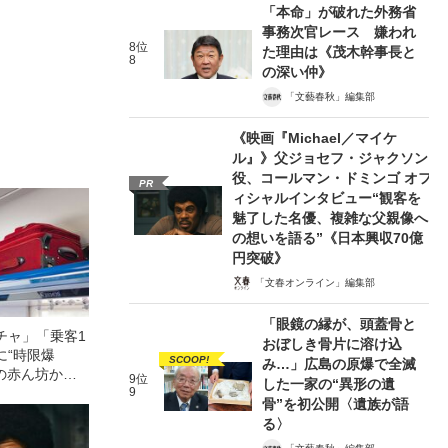
「本命」が破れた外務省
事務次官レース 嫌われ
8位
た理由は《茂木幹事長と
8
の深い仲》
「文藝春秋」編集部
《映画『Michael／マイケ
ル』》父ジョセフ・ジャクソン
役、コールマン・ドミンゴ オフ
PR
ィシャルインタビュー“観客を
魅了した名優、複雑な父親像へ
の想いを語る”《日本興収70億
円突破》
「文春オンライン」編集部
「眼鏡の縁が、頭蓋骨と
チャ」「乗客1
おぼしき骨片に溶け込
に“時限爆
SCOOP!
み…」広島の原爆で全滅
の赤ん坊から
9位
した一家の“異形の遺
須賀線爆破事
9
骨”を初公開〈遺族が語
？（昭和43年
る〉