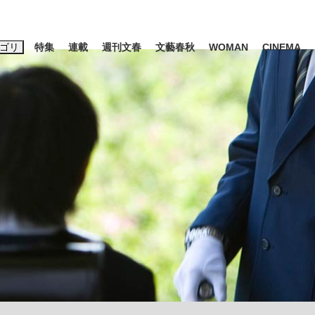
ゴリ
特集
連載
週刊文春
文藝春秋
WOMAN
CINEMA
キーワード入力
ス
エンタメ
ライフ
ビジネス
ーワードタグ一覧
山凌輝
#高市早苗
#後藤真希
#森岡毅
#城彰二
#内田有紀
観る将棋、読
#亀和田武
て明かした日本代表監督に...
「最悪の空気のまま解散」W