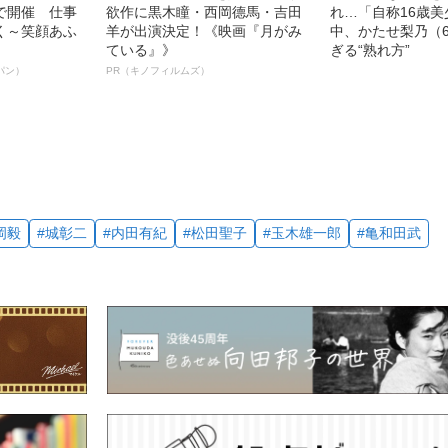
で開催 仕事
欲作に黒木瞳・西岡德馬・吉田
れ…「自称16歳
く～笑顔あふ
羊が出演決定！《映画『月がみ
中、かたせ梨乃（
ている』》
ぎる“熟れ方”
パン）
PR（キノフィルムズ）
岡毅
#城彰二
#内田有紀
#松田聖子
#玉木雄一郎
#亀和田武