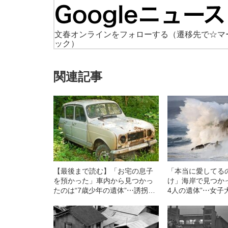
文春オンラインをフォローする
（遷移先で☆マ
ック）
関連記事
【最後まで読む】「お宅の息子
「本当に愛してる
を預かった」車内から見つかっ
け」海岸で見つか
たのは“7歳少年の遺体”⋯誘拐犯
4人の遺体”⋯女子
が「人質を殺害した」衝撃の理
をやめられなかっ
由（昭和35年の事件）
助教授の末路』（
件）