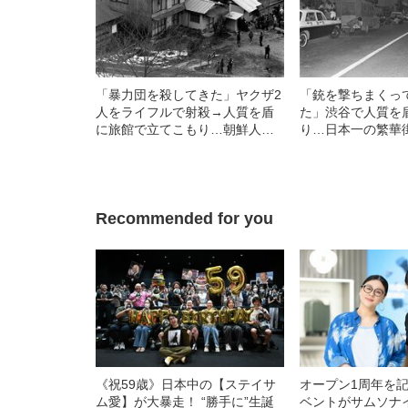
「暴力団を殺してきた」ヤクザ2
「銃を撃ちまくっ
人をライフルで射殺→人質を盾
た」渋谷で人質を
に旅館で立てこもり…朝鮮人差
り…日本一の繁華
別に苦しんだ39歳男が「犯罪者
変えた」18歳少年
になる道」を選んだ理由（昭和
（昭和40年の事件
43年の事件）
Recommended for you
《祝59歳》日本中の【ステイサ
オープン1周年を
ム愛】が大暴走！ “勝手に”生誕
ベントがサムソナ