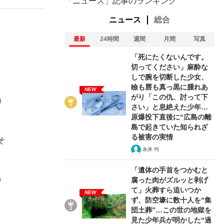
「ニュース」記事のランキング
ニュース
総合
最新
24時間
週間
月間
写真
「死にたくないんです。
切ってください」麻酔な
しで腕を切断した少女、
瞼も唇も真っ黒に腫れあ
NEW
がり「この仇、討って下
）
さい」と息絶えた少年…
原爆投下直後に“広島の離
島で起きていた知られざ
る被害の実情
そ
永井 均
「遺体の手首をつかむと
腐った肉がズルッと剥げ
中
て」火葬すら追いつか
NEW
ず、防空壕に数十人を“集
団土葬”…この世の地獄を
見た少年兵が明かした“過