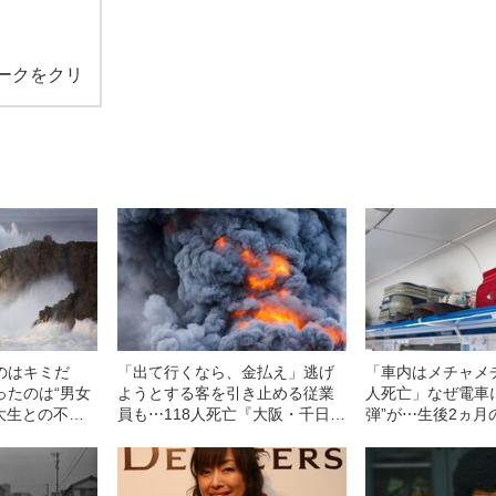
ークをクリ
のはキミだ
「出て行くなら、金払え」逃げ
「車内はメチャメ
ったのは“男女
ようとする客を引き止める従業
人死亡」なぜ電車
大生との不倫
員も⋯118人死亡『大阪・千日デ
弾”が⋯生後2ヵ月
た『有名大学
パート火災』はなぜ起きた？
父親を奪った《横
昭和48年の事
（昭和47年の事件）
件》はなぜ起きた
の事件）