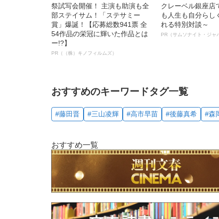
祭試写会開催！ 主演も助演も全
クレーベル銀座店
部ステイサム！「ステサミー
も人生も自分らし
賞」爆誕！【応募総数941票 全
れる特別対談～
54作品の栄冠に輝いた作品とは
PR（サムソナイト・ジャ
ー!?】
PR（（株）キノフィルムズ）
おすすめのキーワードタグ一覧
#藤田晋
#三山凌輝
#高市早苗
#後藤真希
#森
おすすめ一覧