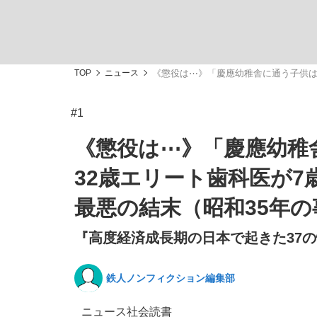
TOP
ニュース
《懲役は⋯》「慶應幼稚舎に通う子供は
#1
「敗因分析は一切聞かれなかった」侍ジャパン選
キングの誕生を、目撃せよ。
《懲役は⋯》「慶應幼稚
32歳エリート歯科医が7
最悪の結末（昭和35年の
『高度経済成長期の日本で起きた37の怖
the Style
鉄人ノンフィクション編集部
「目標達成できなかったからと言って…」サッ
ニュース
社会
読書