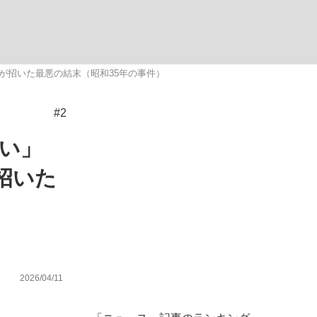
ない資産運用のすべて
が招いた最悪の結末（昭和35年の事件）
#2
が悲しい」『北の国から』倉本聰氏（91...
い」
招いた
2026/04/11