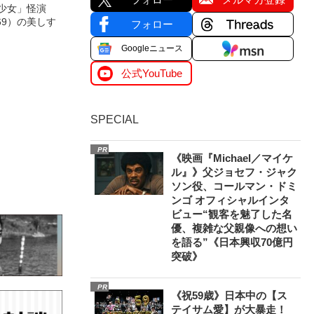
美少女」怪演
69）の美しす
フォロー
Googleニュース
公式YouTube
SPECIAL
PR
《映画『Michael／マイケ
ル』》父ジョセフ・ジャク
ソン役、コールマン・ドミ
ンゴ オフィシャルインタ
ビュー“観客を魅了した名
優、複雑な父親像への想い
を語る”《日本興収70億円
突破》
PR
《祝59歳》日本中の【ス
テイサム愛】が大暴走！