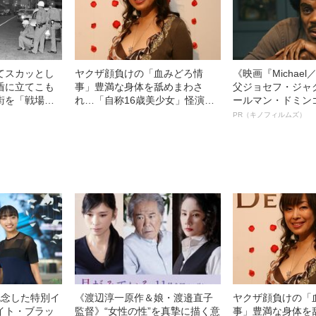
てスカッとし
ヤクザ顔負けの「血みどろ情
《映画『Michae
盾に立てこも
事」豊満な身体を舐めまわさ
父ジョセフ・ジャ
街を「戦場に
れ…「自称16歳美少女」怪演
ールマン・ドミン
の犯行理由
中、かたせ梨乃（69）の美しす
ルインタビュー“
PR（キノフィルムズ）
）
ぎる“熟れ方”
名優、複雑な父親
語る”《日本興収7
記念した特別イ
《渡辺淳一原作＆娘・渡邉直子
ヤクザ顔負けの「
イト・ブラッ
監督》“女性の性”を真摯に描く意
事」豊満な身体を