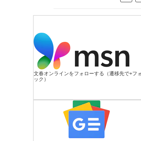
文春オンラインをフォローする
（遷移先で+フ
ック）