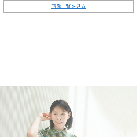
画像一覧を見る