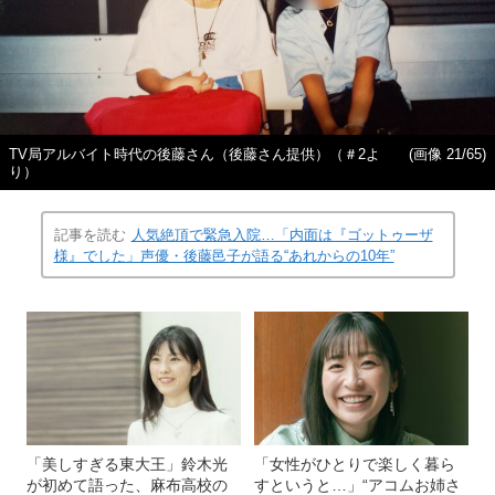
TV局アルバイト時代の後藤さん（後藤さん提供）（＃2よ
(画像 21/65)
り）
記事を読む
人気絶頂で緊急入院…「内面は『ゴットゥーザ
様』でした」声優・後藤邑子が語る“あれからの10年”
「美しすぎる東大王」鈴木光
「女性がひとりで楽しく暮ら
が初めて語った、麻布高校の
すというと…」“アコムお姉さ