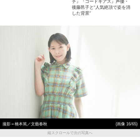
チ』『コードギアス』声優・
後藤邑子と“人気絶頂で姿を消
した背景”
撮影＝橋本篤／文藝春秋
(画像 16/65)
縦スクロールで次の写真へ