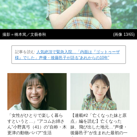
撮影＝橋本篤／文藝春秋
(画像 13/65)
記事を読む
人気絶頂で緊急入院…「内面は『ゴットゥーザ
様』でした」声優・後藤邑子が語る“あれからの10年”
「女性がひとりで楽しく暮ら
【連載#2「亡くなった妹と原
すというと…」“アコムお姉さ
点」編を読む】亡くなった
ん”小野真弓（41）の“自称・木
妹、飛び出した地元…“声優・
更津の動物ババア”生活
後藤邑子”が生まれた最初の一