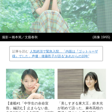
撮影＝橋本篤／文藝春秋
(画像 19/65)
記事を読む
人気絶頂で緊急入院…「内面は『ゴットゥーザ
様』でした」声優・後藤邑子が語る“あれからの10年”
【連載#1「中学生の余命宣
「美しすぎる東大王」鈴木光
告」編読む】止まらない血、
が初めて語った、麻布高校の