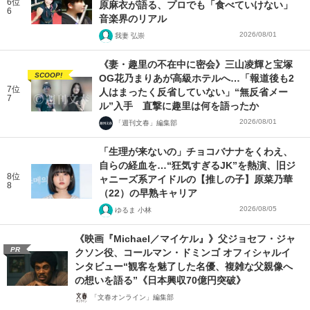
6位
原麻衣が語る、プロでも「食べていけない」
6
音楽界のリアル
2026/08/01
我妻 弘崇
《妻・趣里の不在中に密会》三山凌輝と宝塚
SCOOP!
OG花乃まりあが高級ホテルへ…「報道後も2
7位
人はまったく反省していない」“無反省メー
7
ル”入手 直撃に趣里は何を語ったか
2026/08/01
「週刊文春」編集部
「生理が来ないの」チョコバナナをくわえ、
自らの経血を…“狂気すぎるJK”を熱演、旧ジ
8位
ャニーズ系アイドルの【推しの子】原菜乃華
8
（22）の早熟キャリア
2026/08/05
ゆるま 小林
《映画『Michael／マイケル』》父ジョセフ・ジャ
PR
クソン役、コールマン・ドミンゴ オフィシャルイ
ンタビュー“観客を魅了した名優、複雑な父親像へ
の想いを語る”《日本興収70億円突破》
「文春オンライン」編集部