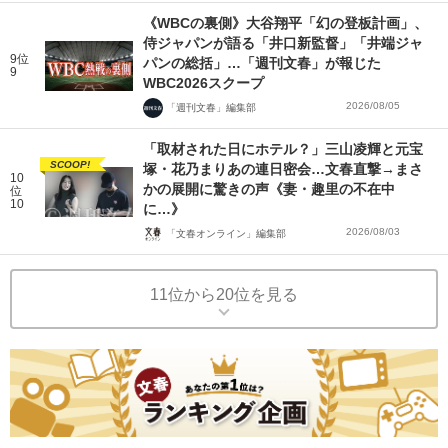
《WBCの裏側》大谷翔平「幻の登板計画」、
侍ジャパンが語る「井口新監督」「井端ジャ
9位
パンの総括」…「週刊文春」が報じた
9
WBC2026スクープ
2026/08/05
「週刊文春」編集部
「取材された日にホテル？」三山凌輝と元宝
SCOOP!
塚・花乃まりあの連日密会…文春直撃→まさ
10
かの展開に驚きの声《妻・趣里の不在中
位
10
に…》
2026/08/03
「文春オンライン」編集部
11位から20位を見る