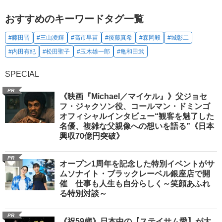
おすすめのキーワードタグ一覧
#藤田晋
#三山凌輝
#高市早苗
#後藤真希
#森岡毅
#城彰二
#内田有紀
#松田聖子
#玉木雄一郎
#亀和田武
SPECIAL
PR
《映画『Michael／マイケル』》父ジョセ
フ・ジャクソン役、コールマン・ドミンゴ
オフィシャルインタビュー“観客を魅了した
名優、複雑な父親像への想いを語る”《日本
興収70億円突破》
PR
オープン1周年を記念した特別イベントがサ
ムソナイト・ブラックレーベル銀座店で開
催 仕事も人生も自分らしく～笑顔あふれ
る特別対談～
PR
《祝59歳》日本中の【ステイサム愛】が大