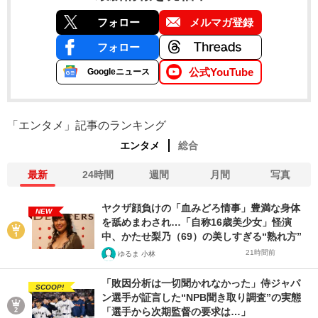
フォロー
メルマガ登録
フォロー
公式YouTube
Googleニュース
「エンタメ」記事のランキング
エンタメ
総合
最新
24時間
週間
月間
写真
ヤクザ顔負けの「血みどろ情事」豊満な身体
NEW
を舐めまわされ…「自称16歳美少女」怪演
中、かたせ梨乃（69）の美しすぎる“熟れ方”
21時間前
ゆるま 小林
「敗因分析は一切聞かれなかった」侍ジャパ
SCOOP!
ン選手が証言した“NPB聞き取り調査”の実態
「選手から次期監督の要求は…」