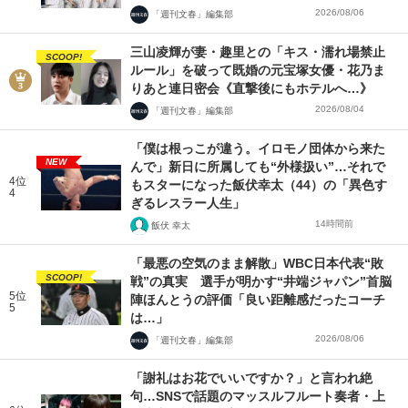
2026/08/06
「週刊文春」編集部
三山凌輝が妻・趣里との「キス・濡れ場禁止
SCOOP!
ルール」を破って既婚の元宝塚女優・花乃ま
りあと連日密会《直撃後にもホテルへ…》
2026/08/04
「週刊文春」編集部
「僕は根っこが違う。イロモノ団体から来た
NEW
んで」新日に所属しても“外様扱い”…それで
4位
もスターになった飯伏幸太（44）の「異色す
4
ぎるレスラー人生」
14時間前
飯伏 幸太
「最悪の空気のまま解散」WBC日本代表“敗
SCOOP!
戦”の真実 選手が明かす“井端ジャパン”首脳
5位
陣ほんとうの評価「良い距離感だったコーチ
5
は…」
2026/08/06
「週刊文春」編集部
「謝礼はお花でいいですか？」と言われ絶
句…SNSで話題のマッスルフルート奏者・上