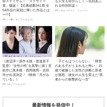
部ステイサム！「ステサミー
も人生も自分らしく～笑顔あふ
賞」爆誕！【応募総数941票 全
れる特別対談～
54作品の栄冠に輝いた作品とは
PR（サムソナイト・ジャパン）
ー!?】
PR（（株）キノフィルムズ）
《渡辺淳一原作＆娘・渡邉直子
「子どもはつくらない」「障害
監督》“女性の性”を真摯に描く意
のある子がうまれると怖い」15
欲作に黒木瞳・西岡德馬・吉田
歳で被爆した女性の決断に医者
羊が出演決定！《映画『月がみ
が激怒…彼女の人生を変えた“医
ている』》
者からの衝撃的な一言”
PR（キノフィルムズ）
最新情報を発信中！