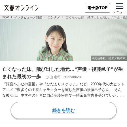
電子版TOP
メニュー
TOP
インタビュー／対談
エンタメ
亡くなった妹、飛び出した地元…“声優・後
亡くなった妹、飛び出した地元…“声優・後藤邑子”が生
まれた最初の一歩
加山 竜司
2022/08/28
『涼宮ハルヒの憂鬱』や『ひだまりスケッチ』など、2000年代の大ヒット
アニメで数多くの主役キャラクターを演じた声優の後藤邑子さん。 そん
な彼女は、中学生のときに自己免疫疾患で一時余命宣告を受けていた。無
事に退院後も、…
続きを読む