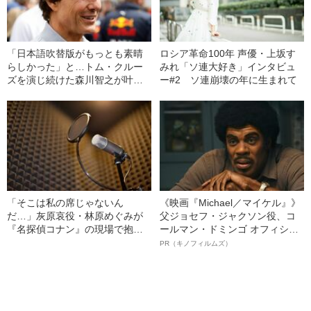
「日本語吹替版がもっとも素晴
ロシア革命100年 声優・上坂す
らしかった」と…トム・クルー
みれ「ソ連大好き」インタビュ
ズを演じ続けた森川智之が叶え
ー#2 ソ連崩壊の年に生まれて
た“念願の対面”
「そこは私の席じゃないん
《映画『Michael／マイケル』》
だ…」灰原哀役・林原めぐみが
父ジョセフ・ジャクソン役、コ
『名探偵コナン』の現場で抱い
ールマン・ドミンゴ オフィシャ
た“嫉妬のような気持ち”とは
ルインタビュー“観客を魅了した
PR（キノフィルムズ）
名優、複雑な父親像への想いを
語る”《日本興収70億円突破》