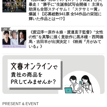
暴走！ “勝手に”生誕祭試写会開催！ 主演も
助演も全部ステイサム！「ステサミー賞」
爆誕！【応募総数941票 全54作品の栄冠に
輝いた作品とはー!?】
PR
《渡辺淳一原作＆娘・渡邉直子監督》“女性
の性”を真摯に描く意欲作に黒木瞳・西岡德
馬・吉田羊が出演決定！《映画『月がみて
いる』》
PRESENT & EVENT