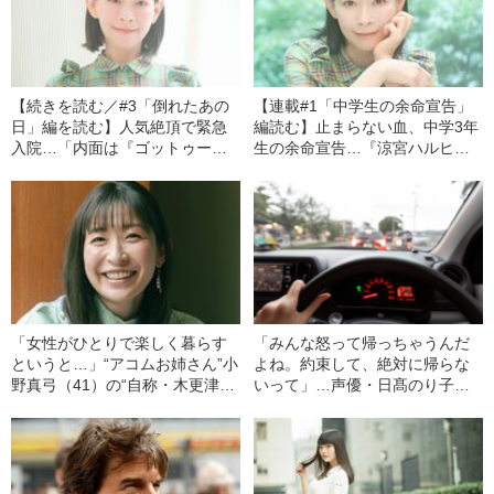
【続きを読む／#3「倒れたあの
【連載#1「中学生の余命宣告」
日」編を読む】人気絶頂で緊急
編読む】止まらない血、中学3年
入院…「内面は『ゴットゥーザ
生の余命宣告…『涼宮ハルヒ』
様』でした」声優・後藤邑子が
『ひだまりスケッチ』『コード
語る“あれからの10年”
ギアス』声優・後藤邑子と“人気
絶頂で姿を消した背景”
「女性がひとりで楽しく暮らす
「みんな怒って帰っちゃうんだ
というと…」“アコムお姉さん”小
よね。約束して、絶対に帰らな
野真弓（41）の“自称・木更津の
いって」…声優・日髙のり子
動物ババア”生活
が“地獄の苦しみ”を味わった、
ETC音声の収録裏話