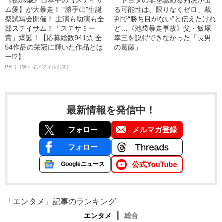
《祝59歳》日本中の【ステイサ
「トヨタの非を認める判決が出
ム愛】が大暴走！ “勝手に”生誕
る可能性は、限りなくゼロ」裁
祭試写会開催！ 主演も助演も全
判で“勝ち目がない”と伝えたけれ
部ステイサム！「ステサミー
ど…《池袋暴走事故》父・飯塚
賞」爆誕！【応募総数941票 全
幸三を説得できなかった「長男
54作品の栄冠に輝いた作品とは
の葛藤」
ー!?】
PR（（株）キノフィルムズ）
最新情報を発信中！
フォロー
メルマガ登録
フォロー
公式YouTube
Googleニュース
「エンタメ」記事のランキング
エンタメ
総合