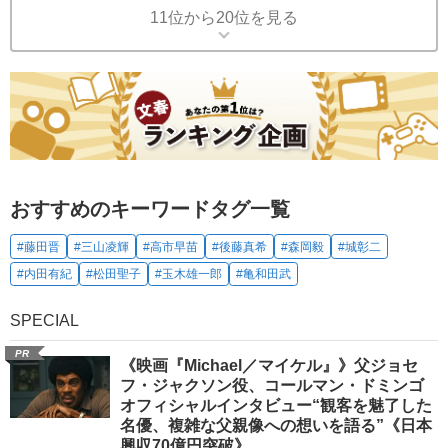
11位から20位を見る
おすすめのキーワードタグ一覧
#藤田晋
#三山凌輝
#高市早苗
#後藤真希
#森岡毅
#城彰二
#内田有紀
#松田聖子
#玉木雄一郎
#亀和田武
SPECIAL
PR
《映画『Michael／マイケル』》父ジョセ
フ・ジャクソン役、コールマン・ドミンゴ
オフィシャルインタビュー“観客を魅了した
名優、複雑な父親像への想いを語る”《日本
興収70億円突破》