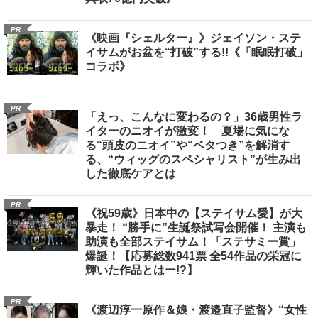
PR
《映画『シェルター』》ジェイソン・ステ
イサムがお盆を“打破”する!!《「眠眠打破」
コラボ》
PR
「えっ、こんなに変わるの？」36歳男性ラ
イターのニオイが激変！ 夏場に気にな
る“頭皮のニオイ”や“ベタつき”を解消す
る、“ウィッグのスペシャリスト”が生み出
した徹底ケアとは
PR
《祝59歳》日本中の【ステイサム愛】が大
暴走！ “勝手に”生誕祭試写会開催！ 主演も
助演も全部ステイサム！「ステサミー賞」
爆誕！【応募総数941票 全54作品の栄冠に
輝いた作品とはー!?】
PR
《渡辺淳一原作＆娘・渡邉直子監督》“女性