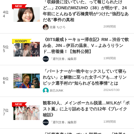
「収録後に泣いていた、って報じられたけ
NEW
ど…」ZONEのMIZUHO（38）が明かす、24
4位
年前にとんねるず石橋貴明がつけた“強烈なあ
4
だ名”事件の真相
20時間前
佐藤 ちひろ
《BTS厳戒トーキョー滞在記》RM→渋谷で飲
SCOOP!
み会、JIN→伊豆の温泉、V→よみうりラン
5位
5
ド…密着撮！【無料公開】
13時間前
「週刊文春」編集部
「パートナーが一晩中セックスしていて寝ら
れない」と解散に至った女子ペアも…オリン
6位
6
ピック選手村の“知られざる性事情”とは
2024/07/30
辰巳JUNK
観客30人、メインボーカル脱退…M!LKが「ポ
NEW
スト嵐」に上り詰めるまでの12年《ブレイク
7位
7
秘話》
13時間前
「週刊文春」編集部