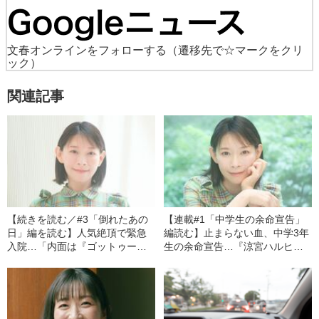
文春オンラインをフォローする
（遷移先で☆マークをクリ
ック）
関連記事
【続きを読む／#3「倒れたあの
【連載#1「中学生の余命宣告」
日」編を読む】人気絶頂で緊急
編読む】止まらない血、中学3年
入院…「内面は『ゴットゥーザ
生の余命宣告…『涼宮ハルヒ』
様』でした」声優・後藤邑子が
『ひだまりスケッチ』『コード
語る“あれからの10年”
ギアス』声優・後藤邑子と“人気
絶頂で姿を消した背景”