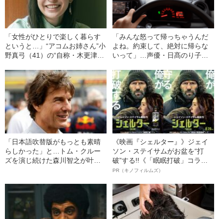
「女性がひとりで楽しく暮らす
「みんな怒って帰っちゃうんだ
というと…」“アコムお姉さん”小
よね。約束して、絶対に帰らな
野真弓（41）の“自称・木更津の
いって」…声優・日髙のり子
動物ババア”生活
が“地獄の苦しみ”を味わった、
ETC音声の収録裏話
「日本語吹替版がもっとも素晴
《映画『シェルター』》ジェイ
らしかった」と…トム・クルー
ソン・ステイサムがお盆を“打
ズを演じ続けた森川智之が叶え
破”する!!《「眠眠打破」コラ
た“念願の対面”
ボ》
PR（キノフィルムズ）