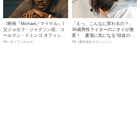
《映画『Michael／マイケル』》
「えっ、こんなに変わるの？」
父ジョセフ・ジャクソン役、コ
36歳男性ライターのニオイが激
ールマン・ドミンゴ オフィシャ
変！ 夏場に気になる“頭皮のニ
ルインタビュー“観客を魅了した
オイ”や“ベタつき”を解消す
PR（キノフィルムズ）
PR（株式会社スヴェンソン）
名優、複雑な父親像への想いを
る、“ウィッグのスペシャリス
語る”《日本興収70億円突破》
ト”が生み出した徹底ケアとは