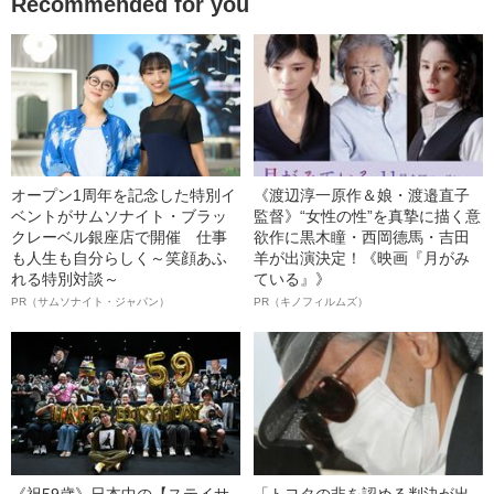
Recommended for you
オープン1周年を記念した特別イ
《渡辺淳一原作＆娘・渡邉直子
ベントがサムソナイト・ブラッ
監督》“女性の性”を真摯に描く意
クレーベル銀座店で開催 仕事
欲作に黒木瞳・西岡德馬・吉田
も人生も自分らしく～笑顔あふ
羊が出演決定！《映画『月がみ
れる特別対談～
ている』》
PR（サムソナイト・ジャパン）
PR（キノフィルムズ）