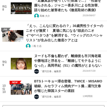
「近藤真彦が使っていた部屋で…」「性器を
握らされる」ジャニー喜多川による性加害、
8位
8
語り始めた被害者たち《徹底取材の裏側》
2026/08/07
髙橋 大介
「えっ、こんなに変わるの？」36歳男性ライターの
PR
ニオイが激変！ 夏場に気になる“頭皮のニオ
イ”や“ベタつき”を解消する、“ウィッグのスペシャ
リスト”が生み出した徹底ケアとは
二瓶 仁志
ヌードも不倫も厭わず、離婚後も市川海老蔵
や勝地涼と浮名を…「離婚してモテるように
9位
9
なった」高岡早紀（51）の魔性がとまらない
2024/07/29
「週刊文春」編集部
BTSトーキョー滞在密着、TWICE・MISAMO
NEW
10
秘録、ルセラフィム焼肉デート撮…週刊文春
位
が報じた韓国スターの素顔
10
13時間前
「週刊文春」編集部