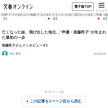
電子版TOP
メニュー
TOP
インタビュー／対談
エンタメ
亡くなった妹、飛び出した地元…“声優・後
#1
#2
#3
亡くなった妹、飛び出した地元…“声優・後藤邑子”が生まれ
た最初の一歩
後藤邑子さんインタビュー＃2
加山 竜司
2022/08/28
2
/6
ページ目
この記事を1ページ目から読む