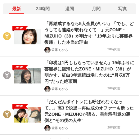
最新
24時間
週間
月間
写真
「再結成するなら5人全員がいい」「でも、ど
NEW
うしても連絡が取れなくて…」元ZONE・
MIZUHO（38）が明かす「19年ぶりに芸能界
復帰」した本当の理由
20時間前
佐藤 ちひろ
「印税は1円ももらっていません」19年ぶりに
NEW
芸能界に復帰したZONE・MIZUHO（38）が
明かす、紅白3年連続出場したのに“月収8万
円”だった絶頂期
20時間前
佐藤 ちひろ
「だんだんボイトレにも呼ばれなくなっ
NEW
て…」高3で脱退→再結成のオファーも断った
元ZONE・MIZUHOが語る、芸能界引退の裏
側と“その後の人生”
20時間前
佐藤 ちひろ