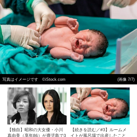
写真はイメージです ©iStock.com
(画像 7/7)
【独自】昭和の大女優・小川
【続きを読む／#3】ルームメ
真由美（享年86）が鹿児島で3
イトが風呂場で出産したこと