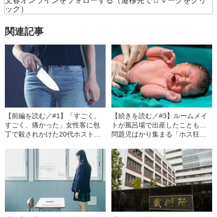
文春オンラインをフォローする
（遷移先で☆マークをクリ
ック）
関連記事
【前編を読む／#1】「すごく、
【続きを読む／#3】ルームメイ
すごく、痛かった」女性客に包
トが風呂場で出産したことも…
丁で殺されかけた20代ホスト…
問題児ばかり集まる「ホス狂い
彼がそれでも「恨みはない」と
シェアハウス」の衝撃
語った理由