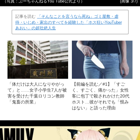
（写真：ぶーちゃんねるYou Tube公式より）
(画像 3/7)
記事を読む
「そんなことを言うなら死ね」ゴミ屋敷・虐
待・いじめ・家出のすべてを経験した「ホス狂いYouTuber
あおい」の超壮絶人生
「体だけは大人になりやがっ
【前編を読む／#1】「すご
て」と……女子小学生7人が被
く、すごく、痛かった」女性
害を受けた千葉ロリコン教師
客に包丁で殺されかけた20代
「鬼畜の所業」
ホスト…彼がそれでも「恨み
はない」と語った理由