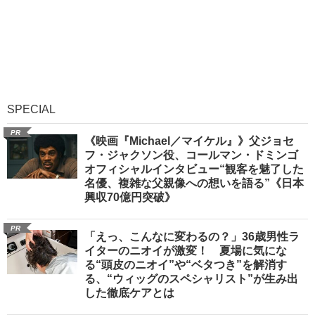
SPECIAL
PR
《映画『Michael／マイケル』》父ジョセ
フ・ジャクソン役、コールマン・ドミンゴ
オフィシャルインタビュー“観客を魅了した
名優、複雑な父親像への想いを語る”《日本
興収70億円突破》
PR
「えっ、こんなに変わるの？」36歳男性ラ
イターのニオイが激変！ 夏場に気にな
る“頭皮のニオイ”や“ベタつき”を解消す
る、“ウィッグのスペシャリスト”が生み出
した徹底ケアとは