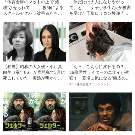
「体育倉庫のマットの上で“処
「体だけは大人になりやがっ
理”させられて……」教師による
て」と……女子小学生7人が被害
スクールセクハラ被害者たちが
を受けた千葉ロリコン教師「鬼
声をあげた！
畜の所業」
【独自】昭和の大女優・小川真
「えっ、こんなに変わるの？」
由美（享年86）が鹿児島で3月に
36歳男性ライターのニオイが激
死去していた 実娘が明かす
変！ 夏場に気になる“頭皮のニ
「毒母」の素顔と空白の晩年
オイ”や“ベタつき”を解消す
PR（株式会社スヴェンソン）
る、“ウィッグのスペシャリス
ト”が生み出した徹底ケアとは