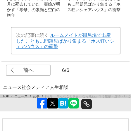
月に死去していた 実娘が明
も…問題児ばかり集まる「ホ
かす「毒母」の素顔と空白の
ス狂いシェアハウス」の衝撃
晩年
次の記事に続く
ルームメイトが風呂場で出産
したことも…問題児ばかり集まる「ホス狂いシ
ェアハウス」の衝撃
前へ
6/6
ニュース
社会
メディア
人生相談
TOP
ニュース
記事
[写真]「そんなことを言うなら死ね」ゴミ屋敷・虐待・いじめ