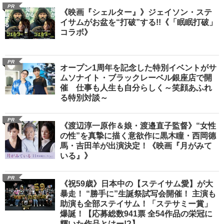
PR
《映画『シェルター』》ジェイソン・ステ
イサムがお盆を“打破”する!!《「眠眠打破」
コラボ》
PR
オープン1周年を記念した特別イベントがサ
ムソナイト・ブラックレーベル銀座店で開
催 仕事も人生も自分らしく～笑顔あふれ
る特別対談～
PR
《渡辺淳一原作＆娘・渡邉直子監督》“女性
の性”を真摯に描く意欲作に黒木瞳・西岡德
馬・吉田羊が出演決定！《映画『月がみて
いる』》
PR
《祝59歳》日本中の【ステイサム愛】が大
暴走！ “勝手に”生誕祭試写会開催！ 主演も
助演も全部ステイサム！「ステサミー賞」
爆誕！【応募総数941票 全54作品の栄冠に
輝いた作品とはー!?】