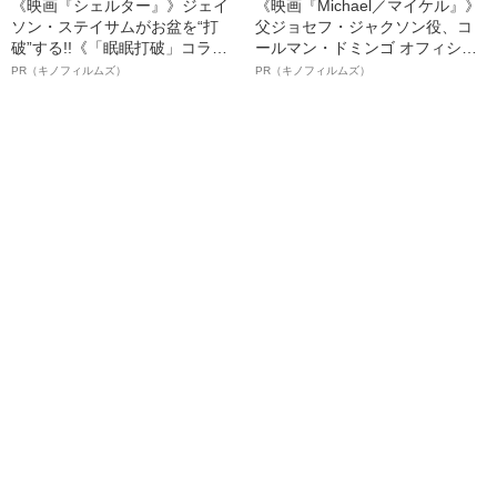
《映画『シェルター』》ジェイ
《映画『Michael／マイケル』》
ソン・ステイサムがお盆を“打
父ジョセフ・ジャクソン役、コ
破”する!!《「眠眠打破」コラ
ールマン・ドミンゴ オフィシャ
ボ》
ルインタビュー“観客を魅了した
PR（キノフィルムズ）
PR（キノフィルムズ）
名優、複雑な父親像への想いを
語る”《日本興収70億円突破》