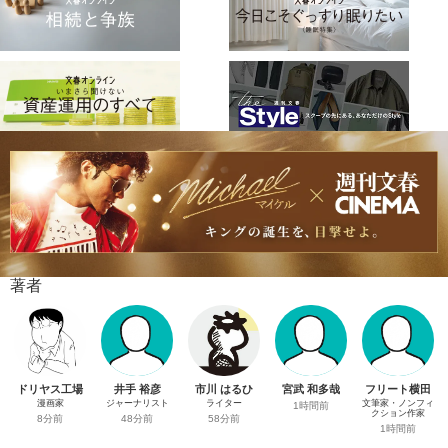
著者
ドリヤス工場
井手 裕彦
市川 はるひ
宮武 和多哉
フリート横田
漫画家
ジャーナリスト
ライター
文筆家・ノンフィ
1時間前
クション作家
8分前
48分前
58分前
1時間前