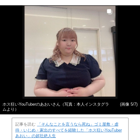
ホス狂いYouTuberのあおいさん（写真：本人インスタグラ
(画像 5/7)
ムより）
記事を読む
「そんなことを言うなら死ね」ゴミ屋敷・虐
待・いじめ・家出のすべてを経験した「ホス狂いYouTuber
あおい」の超壮絶人生