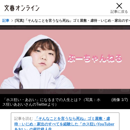
記事に戻る
記事
[写真]「そんなことを言うなら死ね」ゴミ屋敷・虐待・いじめ・家出のすべ
「ホス狂い・あおい」になるまでの人生とは？（写真：ホ
(画像 1/7)
ス狂いあおいさんのTwitterより）
記事を読む
「そんなことを言うなら死ね」ゴミ屋敷・虐
待・いじめ・家出のすべてを経験した「ホス狂いYouTuber
あおい」の超壮絶人生