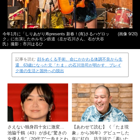
今年1月に「しりあがり寿presents 新春！(有)さるハゲロッ
(画像 9/20)
ク」に出演したホルモン鉄道（左が石川さん、右が大谷
氏）撮影：市川はるひ
記事を読む
顔をめくる手術、命にかかわる体調不良から生
還…63歳になった元「たま」の石川浩司が明かす、ブレイ
ク後の生活と国外への脱出
さえない独身四十女に激変…
【あわせて読む】《「たま現
池脇千鶴（43）が歩む“驚きの
象」から36年》デビューした
女優人生”〈20代で“一糸まとわ
年に紅白、坊主頭で「着いた