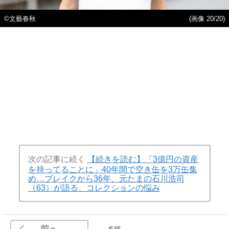
©︎文藝春秋
(画像 20/20)
次の記事に続く
【続きを読む】「3億円の資産
を持ってることに」40年間で空き缶を3万缶集
め…ブレイクから36年、元たまの石川浩司
（63）が語る、コレクションの悩み