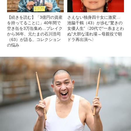
【続きを読む】「3億円の資産
さえない独身四十女に激変…
を持ってることに」40年間で
池脇千鶴（43）が歩む“驚きの
空き缶を3万缶集め…ブレイク
女優人生”〈20代で“一糸まとわ
から36年、元たまの石川浩司
ぬ”大胆な濡れ場→母親役で朝
（63）が語る、コレクション
ドラ再出演へ〉
の悩み