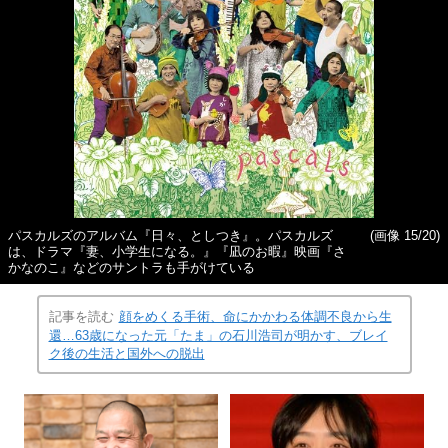
パスカルズのアルバム『日々、としつき』。パスカルズ
(画像 15/20)
は、ドラマ『妻、小学生になる。』『凪のお暇』映画『さ
かなのこ』などのサントラも手がけている
記事を読む
顔をめくる手術、命にかかわる体調不良から生
還…63歳になった元「たま」の石川浩司が明かす、ブレイ
ク後の生活と国外への脱出