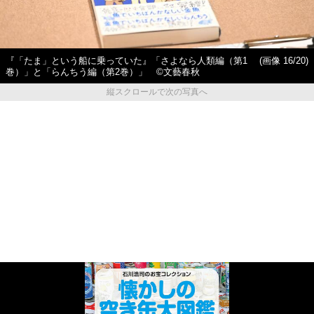
『「たま」という船に乗っていた』「さよなら人類編（第1
(画像 16/20)
巻）」と「らんちう編（第2巻）」 ©︎文藝春秋
縦スクロールで次の写真へ