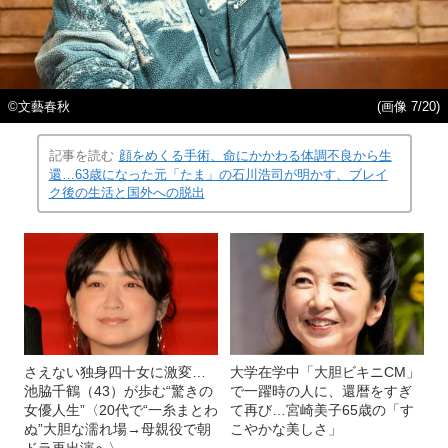
©︎文藝春秋
(画像 7/20)
記事を読む
顔をめくる手術、命にかかわる体調不良から生
還…63歳になった元「たま」の石川浩司が明かす、ブレイ
ク後の生活と国外への脱出
さえない独身四十女に激変…
大学在学中「大胆ビキニCM」
池脇千鶴（43）が歩む“驚きの
で一躍時の人に、還暦をすぎ
女優人生”〈20代で“一糸まとわ
て再び…宮崎美子65歳の「す
ぬ”大胆な濡れ場→母親役で朝
こやかな美しさ」
ドラ再出演へ〉