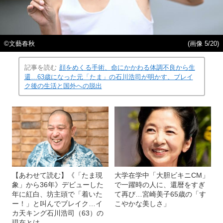
©︎文藝春秋
(画像 5/20)
記事を読む
顔をめくる手術、命にかかわる体調不良から生
還…63歳になった元「たま」の石川浩司が明かす、ブレイ
ク後の生活と国外への脱出
【あわせて読む】《「たま現
大学在学中「大胆ビキニCM」
象」から36年》デビューした
で一躍時の人に、還暦をすぎ
年に紅白、坊主頭で「着いた
て再び…宮崎美子65歳の「す
ー！」と叫んでブレイク…イ
こやかな美しさ」
カ天キング石川浩司（63）の
現在とは