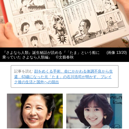
『さよなら人類』誕生秘話が読める『「たま」という船に
(画像 13/20)
乗っていた さよなら人類編』 ©︎文藝春秋
記事を読む
顔をめくる手術、命にかかわる体調不良から生
還…63歳になった元「たま」の石川浩司が明かす、ブレイ
ク後の生活と国外への脱出