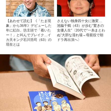
【あわせて読む】《「たま現
さえない独身四十女に激変…
象」から36年》デビューした
池脇千鶴（43）が歩む“驚きの
年に紅白、坊主頭で「着いた
女優人生”〈20代で“一糸まとわ
ー！」と叫んでブレイク…イ
ぬ”大胆な濡れ場→母親役で朝
カ天キング石川浩司（63）の
ドラ再出演へ〉
現在とは