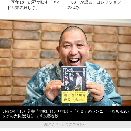
（享年18）の死が映す「アイ
（63）が語る、コレクション
ドル業の難しさ」
の悩み
3月に発売した著書『地味町ひとり散歩～「たま」のランニ
(画像 4/20)
ングの大将放浪記～』©︎文藝春秋
縦スクロールで次の写真へ