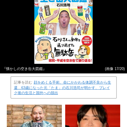
『懐かしの空き缶大図鑑』
(画像 17/20)
記事を読む
顔をめくる手術、命にかかわる体調不良から生
還…63歳になった元「たま」の石川浩司が明かす、ブレイ
ク後の生活と国外への脱出