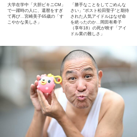
大学在学中「大胆ビキニCM」
「勝手なことをしてごめんな
で一躍時の人に、還暦をすぎ
さい」“ポスト松田聖子”と期待
て再び…宮崎美子65歳の「す
された人気アイドルはなぜ命
こやかな美しさ」
を絶ったのか…岡田有希子
（享年18）の死が映す「アイ
ドル業の難しさ」