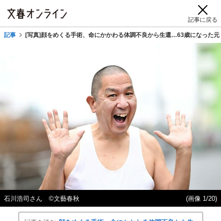
記事に戻る
記事
[写真]顔をめくる手術、命にかかわる体調不良から生還…63歳になった
石川浩司さん ©︎文藝春秋
(画像 1/20)