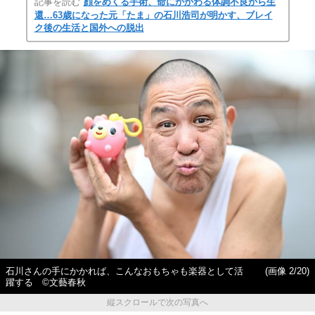
記事を読む
顔をめくる手術、命にかかわる体調不良から生
還…63歳になった元「たま」の石川浩司が明かす、ブレイ
ク後の生活と国外への脱出
石川さんの手にかかれば、こんなおもちゃも楽器として活
(画像 2/20)
躍する ©︎文藝春秋
縦スクロールで次の写真へ