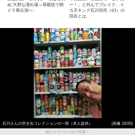
ぬ”大胆な濡れ場→母親役で朝
ー！」と叫んでブレイク…イ
ドラ再出演へ〉
カ天キング石川浩司（63）の
現在とは
石川さんの空き缶コレクションの一部（本人提供）
(画像 10/20)
縦スクロールで次の写真へ