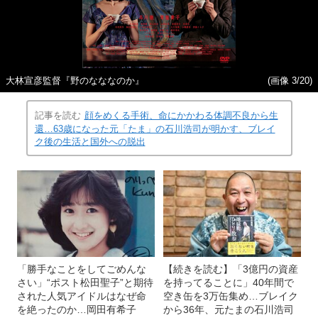
大林宣彦監督『野のなななのか』
(画像 3/20)
記事を読む
顔をめくる手術、命にかかわる体調不良から生
還…63歳になった元「たま」の石川浩司が明かす、ブレイ
ク後の生活と国外への脱出
「勝手なことをしてごめんな
【続きを読む】「3億円の資産
さい」“ポスト松田聖子”と期待
を持ってることに」40年間で
された人気アイドルはなぜ命
空き缶を3万缶集め…ブレイク
を絶ったのか…岡田有希子
から36年、元たまの石川浩司