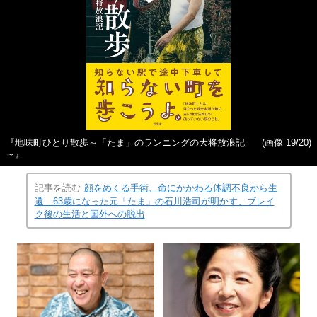
『地味町ひとり散歩～「たま」のランニングの大将放浪記
(画像 19/20)
～』
記事を読む
顔をめくる手術、命にかかわる体調不良から生
還…63歳になった元「たま」の石川浩司が明かす、ブレイ
ク後の生活と国外への脱出