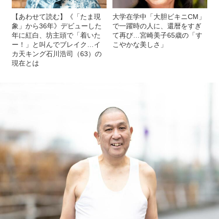
【あわせて読む】《「たま現
大学在学中「大胆ビキニCM」
象」から36年》デビューした
で一躍時の人に、還暦をすぎ
年に紅白、坊主頭で「着いた
て再び…宮崎美子65歳の「す
ー！」と叫んでブレイク…イ
こやかな美しさ」
カ天キング石川浩司（63）の
現在とは