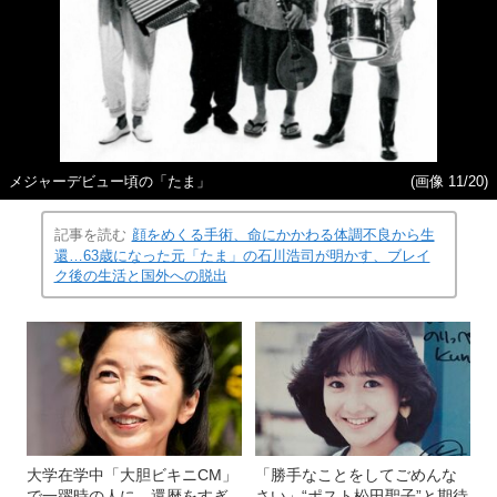
メジャーデビュー頃の「たま」
(画像 11/20)
記事を読む
顔をめくる手術、命にかかわる体調不良から生
還…63歳になった元「たま」の石川浩司が明かす、ブレイ
ク後の生活と国外への脱出
大学在学中「大胆ビキニCM」
「勝手なことをしてごめんな
で一躍時の人に、還暦をすぎ
さい」“ポスト松田聖子”と期待