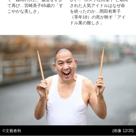
て再び…宮崎美子65歳の「す
された人気アイドルはなぜ命
こやかな美しさ」
を絶ったのか…岡田有希子
（享年18）の死が映す「アイ
ドル業の難しさ」
©︎文藝春秋
(画像 12/20)