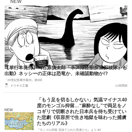
NEW
【単行本発売】《石原慎太郎「ネス湖怪獣探索探検隊」も
出動》ネッシーの正体は恐竜か、未確認動物か!?
「20世紀怪事件案内」第9回
ドリヤス工場
11時間前
「もう足を切るしかない」気温マイナス40
度のモンゴル抑留…“麻酔なし”で両足をノ
NEW
コギリで切断された日本兵を待ち受けてい
た悲劇《収容所で生き地獄を味わった捕虜
たちのリアル》
『モンゴル抑留 見捨てられた死者たち』より #2