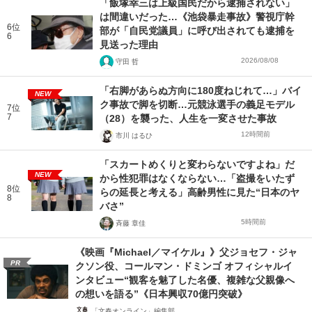
「飯塚幸三は上級国民だから逮捕されない」
は間違いだった…《池袋暴走事故》警視庁幹
6位
部が「自民党議員」に呼び出されても逮捕を
6
見送った理由
2026/08/08
守田 哲
「右脚があらぬ方向に180度ねじれて…」バイ
NEW
ク事故で脚を切断…元競泳選手の義足モデル
7位
7
（28）を襲った、人生を一変させた事故
12時間前
市川 はるひ
「スカートめくりと変わらないですよね」だ
NEW
から性犯罪はなくならない…「盗撮をいたず
8位
らの延長と考える」高齢男性に見た“日本のヤ
8
バさ”
5時間前
斉藤 章佳
《映画『Michael／マイケル』》父ジョセフ・ジャ
PR
クソン役、コールマン・ドミンゴ オフィシャルイ
ンタビュー“観客を魅了した名優、複雑な父親像へ
の想いを語る”《日本興収70億円突破》
「文春オンライン」編集部