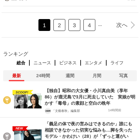
...
次へ
1
2
3
4
ランキング
総合
ニュース
ビジネス
エンタメ
ライフ
最新
24時間
週間
月間
写真
【独自】昭和の大女優・小川真由美（享年
SCOOP!
86）が鹿児島で3月に死去していた 実娘が明
かす「毒母」の素顔と空白の晩年
14時間前
「文藝春秋」編集部
「義足の体で夜の営みはできるのか」誰にも
NEW
相談できなかった切実な悩みも…脚を失った
モデル・かわけい（28）が「ずっと運がい