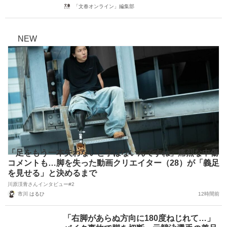
「文春オンライン」編集部
NEW
「足をもう一本失わないと学ばないんですね」痛烈な中傷
コメントも…脚を失った動画クリエイター（28）が「義足
を見せる」と決めるまで
川原渓青さんインタビュー#2
市川 はるひ
12時間前
「右脚があらぬ方向に180度ねじれて…」