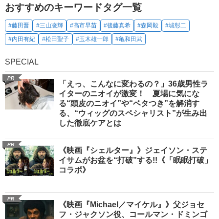
おすすめのキーワードタグ一覧
#藤田晋
#三山凌輝
#高市早苗
#後藤真希
#森岡毅
#城彰二
#内田有紀
#松田聖子
#玉木雄一郎
#亀和田武
SPECIAL
PR
「えっ、こんなに変わるの？」36歳男性ラ
イターのニオイが激変！ 夏場に気にな
る“頭皮のニオイ”や“ベタつき”を解消す
る、“ウィッグのスペシャリスト”が生み出
した徹底ケアとは
PR
《映画『シェルター』》ジェイソン・ステ
イサムがお盆を“打破”する!!《「眠眠打破」
コラボ》
PR
《映画『Michael／マイケル』》父ジョセ
フ・ジャクソン役、コールマン・ドミンゴ