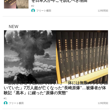
を日本人が今こそ読むべき理由
#2
フリート横田
12時間前
NEW
「全身がぶどう色にふくれて…」「体には無数のウジが湧
いていた」7万人超が亡くなった“長崎原爆”…被爆者が体
験記「黒本」に綴った“原爆の実態”
#1
フリート横田
12時間前