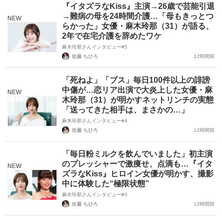
『イタズラなKiss』主演→26歳で芸能引退
→難病の母を24時間介護…「母もきっとつ
NEW
らかった」女優・麻木玲那（31）が語る、
2年で在宅介護を辞めたワケ
麻木玲那さんインタビュー#5
佐藤 ちひろ
12時間前
「死ねよ」「ブス」毎日100件以上の誹謗
中傷が…恋リア出演で大炎上した女優・麻
NEW
木玲那（31）が明かすネットリンチの実態
「送ってきた相手は、まさかの…」
麻木玲那さんインタビュー#4
佐藤 ちひろ
12時間前
「毎日粉ミルクを飲んでいました」初主演
のプレッシャーで激痩せ、点滴も…『イタ
NEW
ズラなKiss』ヒロイン女優が明かす、撮影
中に体験した“極限状態”
麻木玲那さんインタビュー#3
佐藤 ちひろ
12時間前