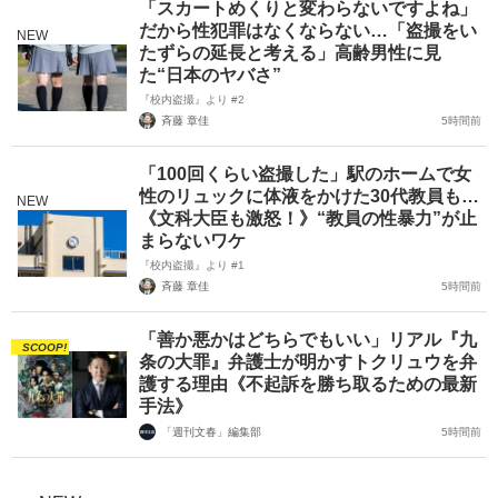
「スカートめくりと変わらないですよね」
だから性犯罪はなくならない…「盗撮をい
NEW
たずらの延長と考える」高齢男性に見
た“日本のヤバさ”
『校内盗撮』より #2
斉藤 章佳
5時間前
「100回くらい盗撮した」駅のホームで女
性のリュックに体液をかけた30代教員も…
NEW
《文科大臣も激怒！》“教員の性暴力”が止
まらないワケ
『校内盗撮』より #1
斉藤 章佳
5時間前
「善か悪かはどちらでもいい」リアル『九
SCOOP!
条の大罪』弁護士が明かすトクリュウを弁
護する理由《不起訴を勝ち取るための最新
手法》
「週刊文春」編集部
5時間前