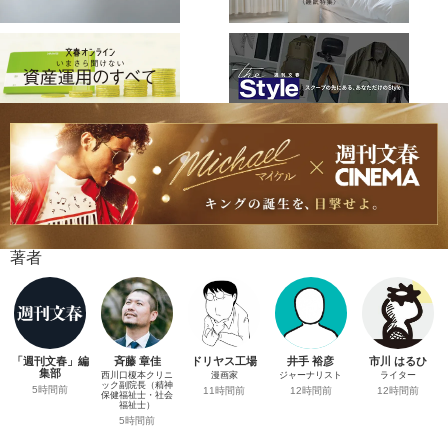
著者
「週刊文春」編
斉藤 章佳
ドリヤス工場
井手 裕彦
市川 はるひ
集部
西川口榎本クリニ
漫画家
ジャーナリスト
ライター
ック副院長（精神
5時間前
11時間前
12時間前
12時間前
保健福祉士・社会
福祉士）
5時間前