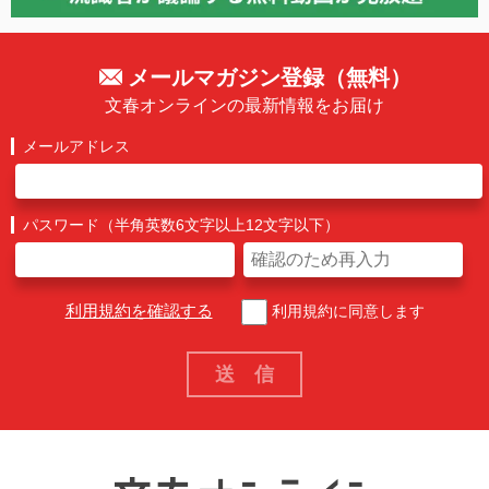
メールマガジン登録（無料）
文春オンラインの最新情報をお届け
メールアドレス
パスワード（半角英数6文字以上12文字以下）
利用規約を確認する
利用規約に同意します