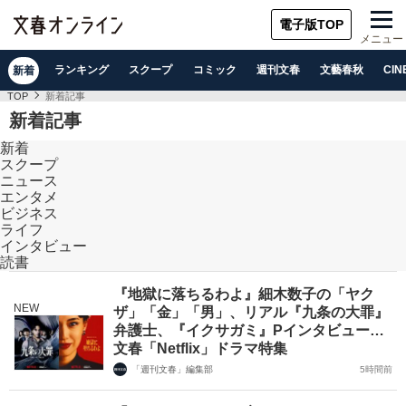
電子版TOP
メニュー
ランキング
スクープ
コミック
週刊文春
文藝春秋
CIN
新着
TOP
新着記事
新着記事
新着
スクープ
ニュース
エンタメ
ビジネス
ライフ
インタビュー
読書
『地獄に落ちるわよ』細木数子の「ヤク
NEW
ザ」「金」「男」、リアル『九条の大罪』
弁護士、『イクサガミ』Pインタビュー…
文春「Netflix」ドラマ特集
「週刊文春」編集部
5時間前