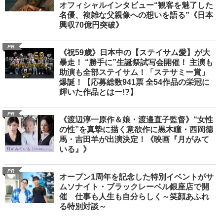
オフィシャルインタビュー“観客を魅了した
名優、複雑な父親像への想いを語る”《日本
興収70億円突破》
PR
《祝59歳》日本中の【ステイサム愛】が大
暴走！ “勝手に”生誕祭試写会開催！ 主演も
助演も全部ステイサム！「ステサミー賞」
爆誕！【応募総数941票 全54作品の栄冠に
輝いた作品とはー!?】
PR
《渡辺淳一原作＆娘・渡邉直子監督》“女性
の性”を真摯に描く意欲作に黒木瞳・西岡德
馬・吉田羊が出演決定！《映画『月がみて
いる』》
PR
オープン1周年を記念した特別イベントがサ
ムソナイト・ブラックレーベル銀座店で開
催 仕事も人生も自分らしく～笑顔あふれ
る特別対談～