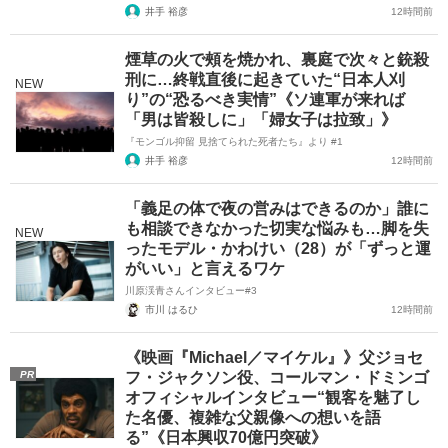
井手 裕彦
12時間前
煙草の火で頰を焼かれ、裏庭で次々と銃殺
刑に…終戦直後に起きていた“日本人刈
NEW
り”の“恐るべき実情”《ソ連軍が来れば
「男は皆殺しに」「婦女子は拉致」》
『モンゴル抑留 見捨てられた死者たち』より #1
井手 裕彦
12時間前
「義足の体で夜の営みはできるのか」誰に
も相談できなかった切実な悩みも…脚を失
NEW
ったモデル・かわけい（28）が「ずっと運
がいい」と言えるワケ
川原渓青さんインタビュー#3
市川 はるひ
12時間前
《映画『Michael／マイケル』》父ジョセ
PR
フ・ジャクソン役、コールマン・ドミンゴ
オフィシャルインタビュー“観客を魅了し
た名優、複雑な父親像への想いを語
る”《日本興収70億円突破》