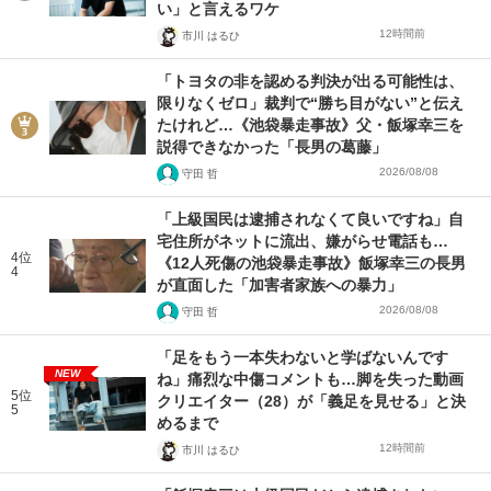
い」と言えるワケ
12時間前
市川 はるひ
「トヨタの非を認める判決が出る可能性は、
限りなくゼロ」裁判で“勝ち目がない”と伝え
たけれど…《池袋暴走事故》父・飯塚幸三を
説得できなかった「長男の葛藤」
2026/08/08
守田 哲
「上級国民は逮捕されなくて良いですね」自
宅住所がネットに流出、嫌がらせ電話も…
4位
《12人死傷の池袋暴走事故》飯塚幸三の長男
4
が直面した「加害者家族への暴力」
2026/08/08
守田 哲
「足をもう一本失わないと学ばないんです
NEW
ね」痛烈な中傷コメントも…脚を失った動画
5位
クリエイター（28）が「義足を見せる」と決
5
めるまで
12時間前
市川 はるひ