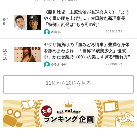
《藤川球児、上原浩治が名球会入り》「よう
やく重い腰を上げた…」古田敦也新理事長
9位
9
「特例」乱発は“もろ刃の剣”
2022/12/13
木嶋 昇
ヤクザ顔負けの「血みどろ情事」豊満な身体
10
を舐めまわされ…「自称16歳美少女」怪演
位
中、かたせ梨乃（69）の美しすぎる“熟れ方”
10
2026/08/06
ゆるま 小林
11位から20位を見る