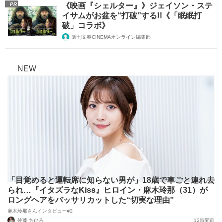
PR
《映画『シェルター』》ジェイソン・ステ
イサムがお盆を“打破”する!!《「眠眠打
破」コラボ》
週刊文春CINEMAオンライン編集部
NEW
「目覚めると運転席に知らない男が」18歳で車ごと連れ去
られ…『イタズラなKiss』ヒロイン・麻木玲那（31）が
ロングヘアをバッサリカットした“切実な理由”
麻木玲那さんインタビュー#2
佐藤 ちひろ
12時間前