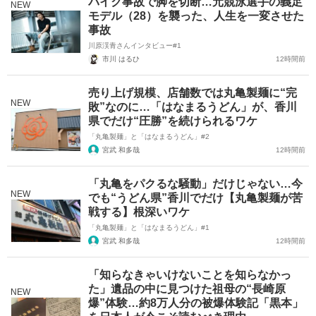
バイク事故で脚を切断…元競泳選手の義足
NEW
モデル（28）を襲った、人生を一変させた
事故
川原渓青さんインタビュー#1
市川 はるひ
12時間前
売り上げ規模、店舗数では丸亀製麺に“完
NEW
敗”なのに…「はなまるうどん」が、香川
県でだけ“圧勝”を続けられるワケ
「丸亀製麺」と「はなまるうどん」#2
宮武 和多哉
12時間前
「丸亀をパクるな騒動」だけじゃない…今
NEW
でも“うどん県”香川でだけ【丸亀製麺が苦
戦する】根深いワケ
「丸亀製麺」と「はなまるうどん」#1
宮武 和多哉
12時間前
「知らなきゃいけないことを知らなかっ
た」遺品の中に見つけた祖母の“長崎原
NEW
爆”体験…約8万人分の被爆体験記「黒本」