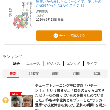
家族だから愛したんじゃなくて、愛したの
が家族だった (コルクスタジオ)
岸田奈美
コルク
2020年9月23日 発売
Amazonで購入する
ランキング
総合
ニュース
ビジネス
エンタメ
ライフ
最新
24時間
週間
月間
写真
チューブトレーニング中に突然「バチー
ン！」 という爆音が…「自分の目から出てき
NEW
たゼリー状の白っぽいものを握りしめていま
した」柿谷や宇佐美ともプレーした“サッカー
選手”が視覚障害を負った“恐怖の瞬間”を明か
す