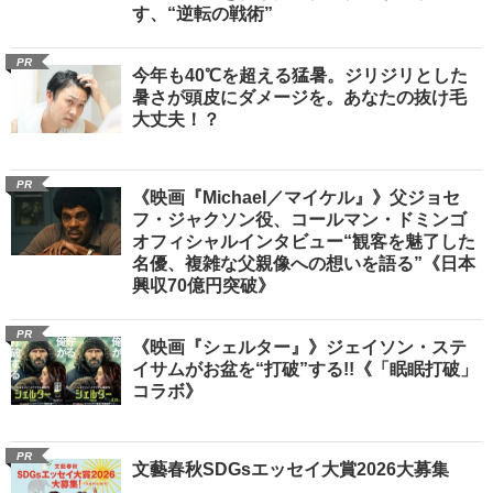
す、“逆転の戦術”
PR
今年も40℃を超える猛暑。ジリジリとした
暑さが頭皮にダメージを。あなたの抜け毛
大丈夫！？
PR
《映画『Michael／マイケル』》父ジョセ
フ・ジャクソン役、コールマン・ドミンゴ
オフィシャルインタビュー“観客を魅了した
名優、複雑な父親像への想いを語る”《日本
興収70億円突破》
PR
《映画『シェルター』》ジェイソン・ステ
イサムがお盆を“打破”する!!《「眠眠打破」
コラボ》
PR
文藝春秋SDGsエッセイ大賞2026大募集