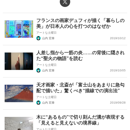
X（旧Twitter）
フランスの画家デュフィが描く「暮らしの
美」が日本人の心を打つのはなぜか
アートな土曜日
山内 宏泰
2019/10/12
人差し指から一筋の炎……の背後に隠され
た“聖火の物語”を読む
アートな土曜日
山内 宏泰
2019/10/05
天才画家・北斎が「富士山をあまりに急勾
配で描いた」驚くべき“描線での演出法”
アートな土曜日
山内 宏泰
2019/09/28
木に“あるもの”で切り刻んだ溝が表現する
「見えると見えないの境界線」
アートな土曜日