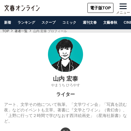
電子版TOP
メニュー
新着
ランキング
スクープ
コミック
週刊文春
文藝春秋
CIN
TOP
著者一覧
山内 宏泰 プロフィール
山内 宏泰
やまうち ひろやす
ライター
アート、文学その他について執筆。「文学ワイン会」「写真を読む
夜」などのイベントも主宰。著書に『文学とワイン』（青幻舎）、
「上野に行って２時間で学びなおす西洋絵画史」（星海社新書）な
ど。