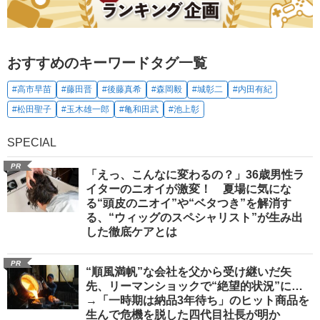
おすすめのキーワードタグ一覧
#高市早苗
#藤田晋
#後藤真希
#森岡毅
#城彰二
#内田有紀
#松田聖子
#玉木雄一郎
#亀和田武
#池上彰
SPECIAL
PR
「えっ、こんなに変わるの？」36歳男性ラ
イターのニオイが激変！ 夏場に気にな
る“頭皮のニオイ”や“ベタつき”を解消す
る、“ウィッグのスペシャリスト”が生み出
した徹底ケアとは
PR
“順風満帆”な会社を父から受け継いだ矢
先、リーマンショックで“絶望的状況”に…
→「一時期は納品3年待ち」のヒット商品を
生んで危機を脱した四代目社長が明か