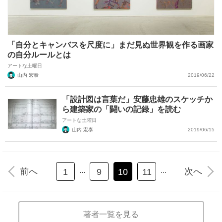
「自分とキャンバスを尺度に」まだ見ぬ世界観を作る画家
の自分ルールとは
アートな土曜日
山内 宏泰
2019/06/22
「設計図は言葉だ」安藤忠雄のスケッチか
ら建築家の「闘いの記録」を読む
アートな土曜日
山内 宏泰
2019/06/15
...
...
前へ
次へ
1
9
10
11
著者一覧を見る