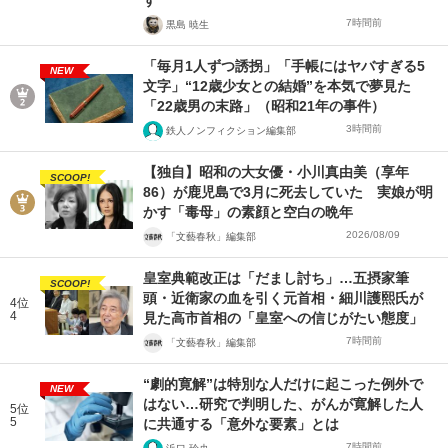
7時間前
黒島 暁生
「毎月1人ずつ誘拐」「手帳にはヤバすぎる5
NEW
文字」“12歳少女との結婚”を本気で夢見た
「22歳男の末路」（昭和21年の事件）
3時間前
鉄人ノンフィクション編集部
【独自】昭和の大女優・小川真由美（享年
SCOOP!
86）が鹿児島で3月に死去していた 実娘が明
かす「毒母」の素顔と空白の晩年
2026/08/09
「文藝春秋」編集部
皇室典範改正は「だまし討ち」…五摂家筆
SCOOP!
頭・近衛家の血を引く元首相・細川護熙氏が
4位
4
見た高市首相の「皇室への信じがたい態度」
7時間前
「文藝春秋」編集部
“劇的寛解”は特別な人だけに起こった例外で
NEW
はない…研究で判明した、がんが寛解した人
5位
5
に共通する「意外な要素」とは
7時間前