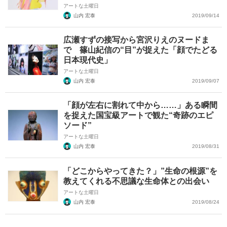
アートな土曜日
山内 宏泰
2019/09/14
広瀬すずの接写から宮沢りえのヌードま
で 篠山紀信の“目”が捉えた「顔でたどる
日本現代史」
アートな土曜日
山内 宏泰
2019/09/07
「顔が左右に割れて中から……」ある瞬間
を捉えた国宝級アートで観た“奇跡のエピ
ソード”
アートな土曜日
山内 宏泰
2019/08/31
「どこからやってきた？」”生命の根源”を
教えてくれる不思議な生命体との出会い
アートな土曜日
山内 宏泰
2019/08/24