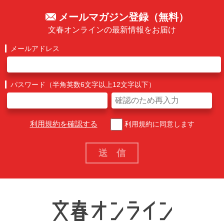
メールマガジン登録（無料）
文春オンラインの最新情報をお届け
メールアドレス
パスワード（半角英数6文字以上12文字以下）
利用規約を確認する
利用規約に同意します