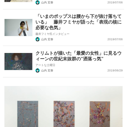
山内 宏泰
2019/07/06
「いまのポップスは腰から下が抜け落ちて
いる」 藤井フミヤが語った「表現の核に
必要な色気」
藤井フミヤ氏インタビュー
山内 宏泰
2019/07/06
クリムトが描いた「最愛の女性」に見るウ
ィーンの世紀末抜群の”洒落っ気”
アートな土曜日
山内 宏泰
2019/06/29