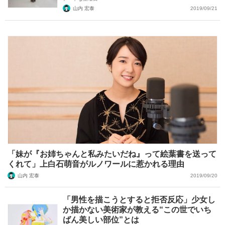
山内 宏泰
2019/09/21
「妹が『お姉ちゃんと私みたいだね』って絵葉書を送って
くれて」上白石萌音がルノワールに惹かれる理由
山内 宏泰
2019/09/20
「男性を描こうとすると拒否反応」少女し
か描かない美術家が教える“この世でいち
ばん美しい部位”とは