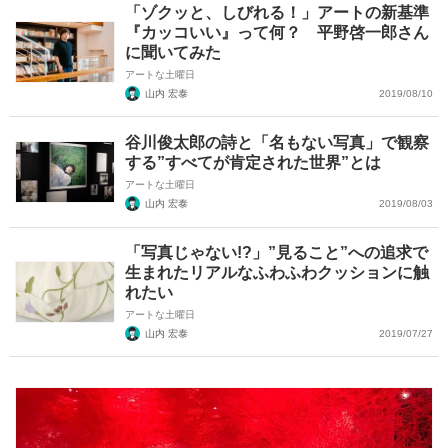
「ゾクッと、しびれる！」アートの新基準
『カッコいい』って何？ 平野啓一郎さん
に聞いてみた
アートな土曜日
山内 宏泰
2019/08/10
谷川俊太郎の詩と「名もない写真」で観察
する”すべてが肯定された世界”とは
アートな土曜日
山内 宏泰
2019/08/03
「写真じゃない!?」”見ること”への追求で
生まれたリアルなふわふわクッションに触
れたい
アートな土曜日
山内 宏泰
2019/07/27