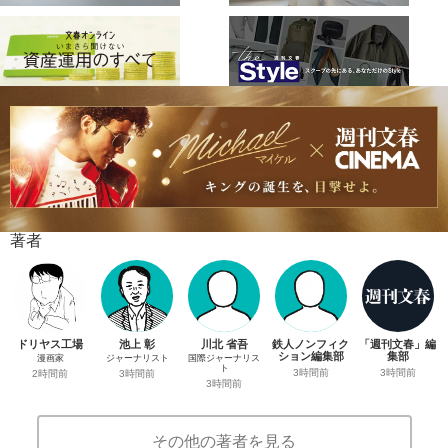
著者
ドリヤス工場
池上 彰
川北 省吾
鉄人ノンフィク
「週刊文春」編
ション編集部
集部
漫画家
ジャーナリスト
国際ジャーナリス
ト
3時間前
3時間前
2時間前
3時間前
3時間前
その他の著者を見る