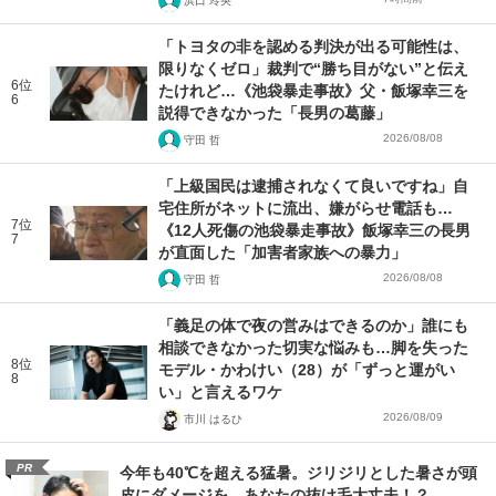
浜口 玲央
「トヨタの非を認める判決が出る可能性は、
限りなくゼロ」裁判で“勝ち目がない”と伝え
6位
たけれど…《池袋暴走事故》父・飯塚幸三を
6
説得できなかった「長男の葛藤」
2026/08/08
守田 哲
「上級国民は逮捕されなくて良いですね」自
宅住所がネットに流出、嫌がらせ電話も…
7位
《12人死傷の池袋暴走事故》飯塚幸三の長男
7
が直面した「加害者家族への暴力」
2026/08/08
守田 哲
「義足の体で夜の営みはできるのか」誰にも
相談できなかった切実な悩みも…脚を失った
8位
モデル・かわけい（28）が「ずっと運がい
8
い」と言えるワケ
2026/08/09
市川 はるひ
PR
今年も40℃を超える猛暑。ジリジリとした暑さが頭
皮にダメージを。あなたの抜け毛大丈夫！？