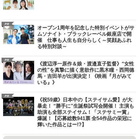
PR
オープン1周年を記念した特別イベントがサ
ムソナイト・ブラックレーベル銀座店で開
催 仕事も人生も自分らしく～笑顔あふれ
る特別対談～
PR
《渡辺淳一原作＆娘・渡邉直子監督》“女性
の性”を真摯に描く意欲作に黒木瞳・西岡德
馬・吉田羊が出演決定！《映画『月がみて
いる』》
PR
《祝59歳》日本中の【ステイサム愛】が大
暴走！ “勝手に”生誕祭試写会開催！ 主演も
助演も全部ステイサム！「ステサミー賞」
爆誕！【応募総数941票 全54作品の栄冠に
輝いた作品とはー!?】