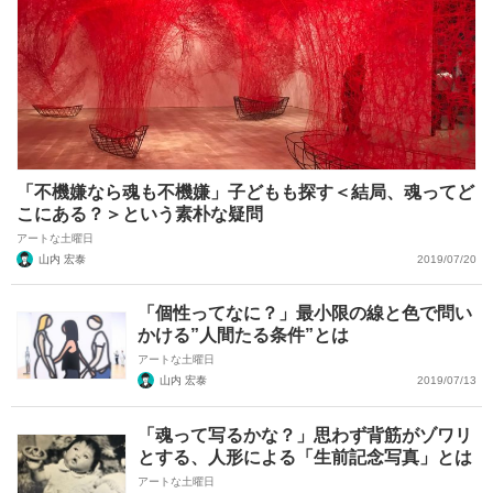
「不機嫌なら魂も不機嫌」子どもも探す＜結局、魂ってど
こにある？＞という素朴な疑問
アートな土曜日
山内 宏泰
2019/07/20
「個性ってなに？」最小限の線と色で問い
かける”人間たる条件”とは
アートな土曜日
山内 宏泰
2019/07/13
「魂って写るかな？」思わず背筋がゾワリ
とする、人形による「生前記念写真」とは
アートな土曜日