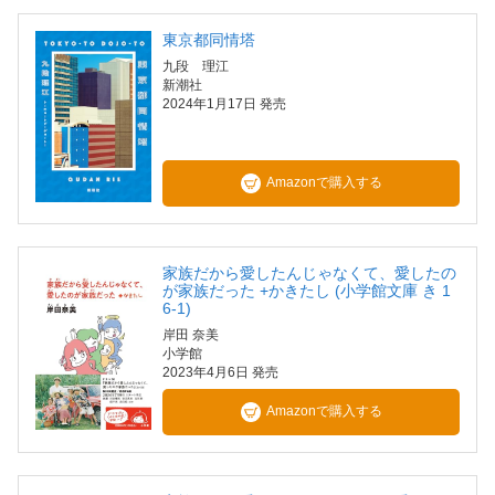
東京都同情塔
九段 理江
新潮社
2024年1月17日 発売
Amazonで購入する
家族だから愛したんじゃなくて、愛したの
が家族だった +かきたし (小学館文庫 き 1
6-1)
岸田 奈美
小学館
2023年4月6日 発売
Amazonで購入する