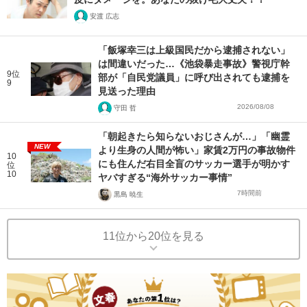
安渡 広志
「飯塚幸三は上級国民だから逮捕されない」
は間違いだった…《池袋暴走事故》警視庁幹
9位
部が「自民党議員」に呼び出されても逮捕を
9
見送った理由
2026/08/08
守田 哲
「朝起きたら知らないおじさんが…」「幽霊
NEW
より生身の人間が怖い」家賃2万円の事故物件
10
にも住んだ右目全盲のサッカー選手が明かす
位
10
ヤバすぎる“海外サッカー事情”
7時間前
黒島 暁生
11位から20位を見る