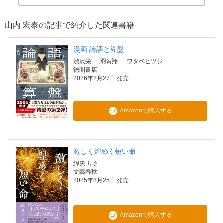
山内 宏泰の記事で紹介した関連書籍
漫画 論語と算盤
渋沢栄一
,羽賀翔一
,ワタベヒツジ
徳間書店
2026年2月27日 発売
Amazonで購入する
激しく煌めく短い命
綿矢 りさ
文藝春秋
2025年8月25日 発売
Amazonで購入する