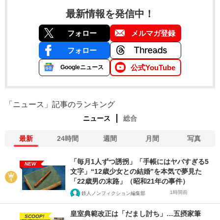
最新情報を発信中！
フォロー
メルマガ登録
フォロー
公式YouTube
Googleニュース
「ニュース」記事のランキング
ニュース
総合
最新
24時間
週間
月間
写真
「毎月1人ずつ誘拐」「手帳にはヤバすぎる5
NEW
文字」“12歳少女との結婚”を本気で夢見た
「22歳男の末路」（昭和21年の事件）
1時間前
鉄人ノンフィクション編集部
皇室典範改正は「だまし討ち」…五摂家筆
SCOOP!