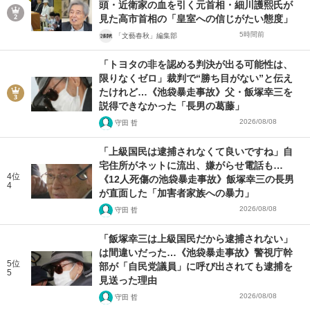
頭・近衛家の血を引く元首相・細川護熙氏が
見た高市首相の「皇室への信じがたい態度」
5時間前
「文藝春秋」編集部
「トヨタの非を認める判決が出る可能性は、
限りなくゼロ」裁判で“勝ち目がない”と伝え
たけれど…《池袋暴走事故》父・飯塚幸三を
説得できなかった「長男の葛藤」
2026/08/08
守田 哲
「上級国民は逮捕されなくて良いですね」自
宅住所がネットに流出、嫌がらせ電話も…
4位
《12人死傷の池袋暴走事故》飯塚幸三の長男
4
が直面した「加害者家族への暴力」
2026/08/08
守田 哲
「飯塚幸三は上級国民だから逮捕されない」
は間違いだった…《池袋暴走事故》警視庁幹
5位
部が「自民党議員」に呼び出されても逮捕を
5
見送った理由
2026/08/08
守田 哲