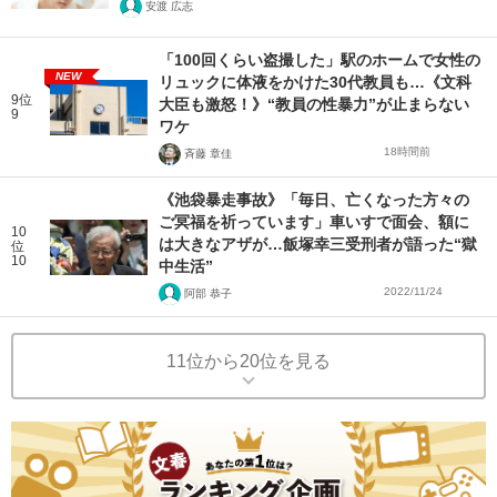
安渡 広志
「100回くらい盗撮した」駅のホームで女性の
NEW
リュックに体液をかけた30代教員も…《文科
9位
大臣も激怒！》“教員の性暴力”が止まらない
9
ワケ
18時間前
斉藤 章佳
《池袋暴走事故》「毎日、亡くなった方々の
ご冥福を祈っています」車いすで面会、額に
10
は大きなアザが…飯塚幸三受刑者が語った“獄
位
10
中生活”
2022/11/24
阿部 恭子
11位から20位を見る