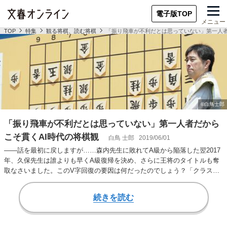
電子版TOP
メニュー
TOP
特集
観る将棋、読む将棋
「振り飛車が不利だとは思っていない」第一人者
「振り飛車が不利だとは思っていない」第一人者だから
こそ貫くAI時代の将棋観
白鳥 士郎
2019/06/01
――話を最初に戻しますが……森内先生に敗れてA級から陥落した翌2017
年、久保先生は誰よりも早くA級復帰を決め、さらに王将のタイトルも奪
取なさいました。このV字回復の要因は何だったのでしょう？「クラスが
落ちたというこ…
続きを読む