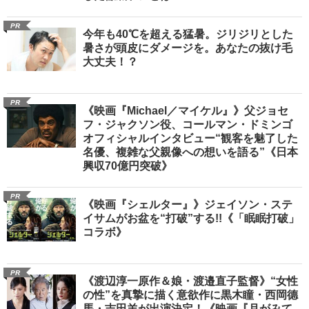
PR
今年も40℃を超える猛暑。ジリジリとした
暑さが頭皮にダメージを。あなたの抜け毛
大丈夫！？
PR
《映画『Michael／マイケル』》父ジョセ
フ・ジャクソン役、コールマン・ドミンゴ
オフィシャルインタビュー“観客を魅了した
名優、複雑な父親像への想いを語る”《日本
興収70億円突破》
PR
《映画『シェルター』》ジェイソン・ステ
イサムがお盆を“打破”する!!《「眠眠打破」
コラボ》
PR
《渡辺淳一原作＆娘・渡邉直子監督》“女性
の性”を真摯に描く意欲作に黒木瞳・西岡德
馬・吉田羊が出演決定！《映画『月がみて