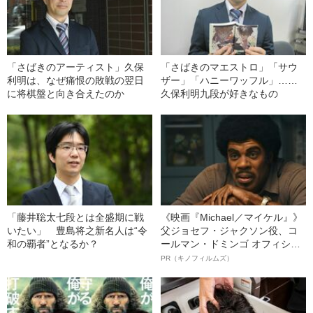
「さばきのアーティスト」久保
「さばきのマエストロ」「サウ
利明は、なぜ痛恨の敗戦の翌日
ザー」「ハニーワッフル」……
に将棋盤と向き合えたのか
久保利明九段が好きなもの
「藤井聡太七段とは全盛期に戦
《映画『Michael／マイケル』》
いたい」 豊島将之新名人は“令
父ジョセフ・ジャクソン役、コ
和の覇者”となるか？
ールマン・ドミンゴ オフィシャ
ルインタビュー“観客を魅了した
PR（キノフィルムズ）
名優、複雑な父親像への想いを
語る”《日本興収70億円突破》