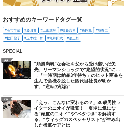
おすすめのキーワードタグ一覧
#高市早苗
#藤田晋
#三山凌輝
#後藤真希
#森岡毅
#城彰二
#松田聖子
#玉木雄一郎
#亀和田武
#池上彰
SPECIAL
PR
“順風満帆”な会社を父から受け継いだ矢
先、リーマンショックで“絶望的状況”に…
→「一時期は納品3年待ち」のヒット商品を
生んで危機を脱した四代目社長が明か
す、“逆転の戦術”
PR
「えっ、こんなに変わるの？」36歳男性ラ
イターのニオイが激変！ 夏場に気にな
る“頭皮のニオイ”や“ベタつき”を解消す
る、“ウィッグのスペシャリスト”が生み出
した徹底ケアとは