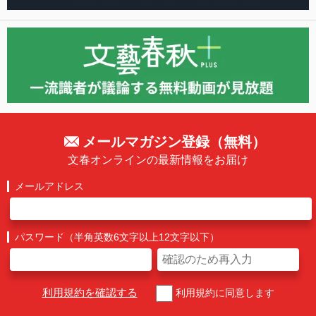
メールマガジン登録（無料）
文春オンラインの最新情報をお届け
メールアドレス
パスワード（半角英数6文字以上12文字以下）
利用規約を確認する
利用規約に同意します