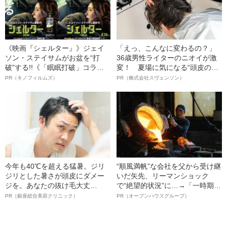
《映画『シェルター』》ジェイ
「えっ、こんなに変わるの？」
ソン・ステイサムがお盆を“打
36歳男性ライターのニオイが激
破”する!!《「眠眠打破」コラ
変！ 夏場に気になる“頭皮のニ
ボ》
オイ”や“ベタつき”を解消す
PR（キノフィルムズ）
PR（株式会社スヴェンソン）
る、“ウィッグのスペシャリス
ト”が生み出した徹底ケアとは
今年も40℃を超える猛暑。ジリ
“順風満帆”な会社を父から受け継
ジリとした暑さが頭皮にダメー
いだ矢先、リーマンショック
ジを。あなたの抜け毛大丈
で“絶望的状況”に…→「一時期は
夫！？
納品3年待ち」のヒット商品を生
PR（銀座総合美容クリニック）
PR（オープンハウスグループ）
んで危機を脱した四代目社長が
明かす、“逆転の戦術”