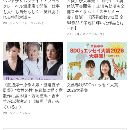
ベントがサムソナイト・ブラッ
ム愛】が大暴走！ “勝手に”生誕
クレーベル銀座店で開催 仕事
祭試写会開催！ 主演も助演も全
も人生も自分らしく～笑顔あふ
部ステイサム！「ステサミー
れる特別対談～
賞」爆誕！【応募総数941票 全
54作品の栄冠に輝いた作品とは
PR（サムソナイト・ジャパン）
ー!?】
PR（（株）キノフィルムズ）
《渡辺淳一原作＆娘・渡邉直子
文藝春秋SDGsエッセイ大賞
監督》“女性の性”を真摯に描く意
2026大募集
欲作に黒木瞳・西岡德馬・吉田
PR
羊が出演決定！《映画『月がみ
ている』》
PR（キノフィルムズ）