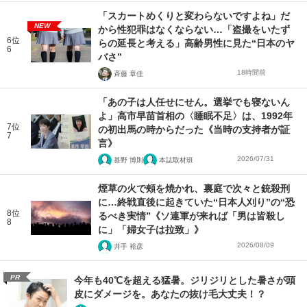
「スカートめくりと変わらないですよね」だ
NEW
から性犯罪はなくならない…「盗撮をいたず
6位
らの延長と考える」高齢男性に見た“日本のヤ
6
バさ”
18時間前
斉藤 章佳
「あの子は人任せにせん。選挙でも寝ないん
よ」高市早苗首相の〈睡眠不足〉は、1992年
7位
の初出馬の時からだった《当時の支持者が証
7
言》
2026/07/31
甚野 博則
本誌取材班
煙草の火で頰を焼かれ、裏庭で次々と銃殺刑
に…終戦直後に起きていた“日本人刈り”の“恐
8位
るべき実情”《ソ連軍が来れば「男は皆殺し
8
に」「婦女子は拉致」》
2026/08/09
井手 裕彦
PR
今年も40℃を超える猛暑。ジリジリとした暑さが頭
皮にダメージを。あなたの抜け毛大丈夫！？