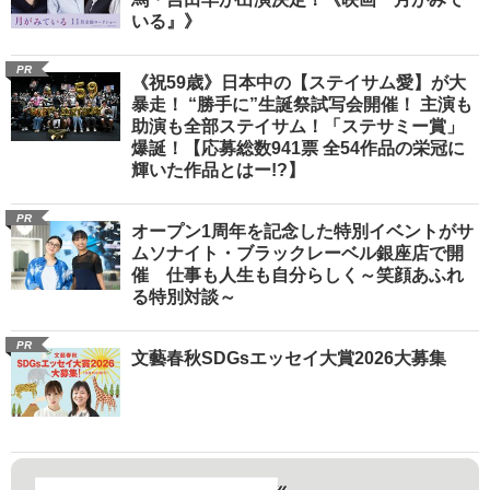
いる』》
PR
《祝59歳》日本中の【ステイサム愛】が大
暴走！ “勝手に”生誕祭試写会開催！ 主演も
助演も全部ステイサム！「ステサミー賞」
爆誕！【応募総数941票 全54作品の栄冠に
輝いた作品とはー!?】
PR
オープン1周年を記念した特別イベントがサ
ムソナイト・ブラックレーベル銀座店で開
催 仕事も人生も自分らしく～笑顔あふれ
る特別対談～
PR
文藝春秋SDGsエッセイ大賞2026大募集