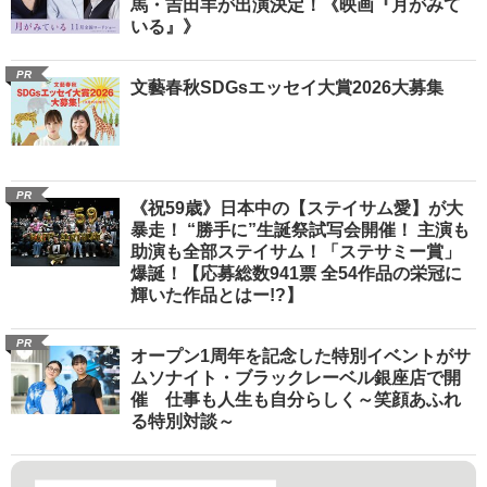
馬・吉田羊が出演決定！《映画『月がみて
いる』》
PR
文藝春秋SDGsエッセイ大賞2026大募集
PR
《祝59歳》日本中の【ステイサム愛】が大
暴走！ “勝手に”生誕祭試写会開催！ 主演も
助演も全部ステイサム！「ステサミー賞」
爆誕！【応募総数941票 全54作品の栄冠に
輝いた作品とはー!?】
PR
オープン1周年を記念した特別イベントがサ
ムソナイト・ブラックレーベル銀座店で開
催 仕事も人生も自分らしく～笑顔あふれ
る特別対談～