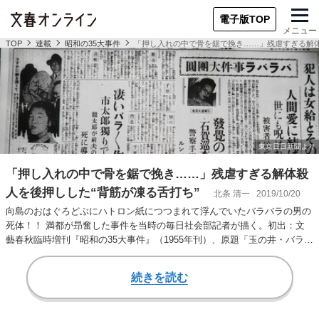
電子版TOP
メニュー
TOP
連載
昭和の35大事件
「押し入れの中で骨を鋸で挽き……」残虐すぎる解体
「押し入れの中で骨を鋸で挽き……」残虐すぎる解体殺
人を後押しした“背筋が凍る舌打ち”
北条 清一
2019/10/20
向島のおはぐろどぶにハトロン紙につつまれて浮んでいたバラバラの男の
死体！！ 満都が昻奮した事件を当時の毎日社会部記者が描く。初出：文
藝春秋臨時増刊『昭和の35大事件』（1955年刊）、原題「玉の井・バラバ
ラ事件」（解…
続きを読む