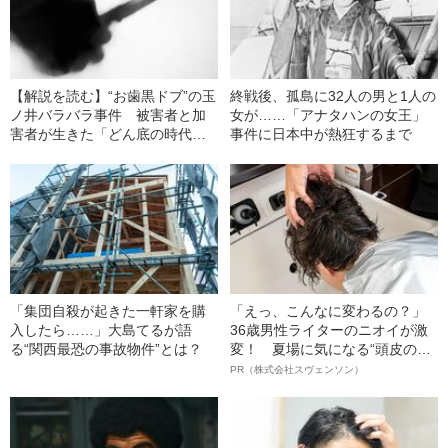
【解説を読む】“お歯黒ドブ”の玉
終戦後、孤島に32人の男と1人の
ノ井バラバラ事件 被害者と加
女が……「アナタハンの女王」
害者が生きた「どん底の時代」
事件に日本中が熱狂するまで
の果て
「集団自殺が起きた一軒家を購
「えっ、こんなに変わるの？」
入したら……」大島てるが語
36歳男性ライターのニオイが激
る“関西最恐の事故物件”とは？
変！ 夏場に気になる“頭皮のニ
オイ”や“ベタつき”を解消す
PR（株式会社スヴェンソン）
る、“ウィッグのスペシャリス
ト”が生み出した徹底ケアとは