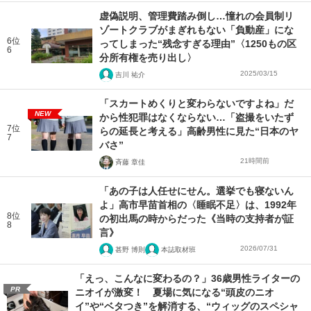
虚偽説明、管理費踏み倒し…憧れの会員制リ
ゾートクラブがまぎれもない「負動産」にな
6位
ってしまった“残念すぎる理由”〈1250もの区
6
分所有権を売り出し〉
2025/03/15
吉川 祐介
「スカートめくりと変わらないですよね」だ
NEW
から性犯罪はなくならない…「盗撮をいたず
7位
らの延長と考える」高齢男性に見た“日本のヤ
7
バさ”
21時間前
斉藤 章佳
「あの子は人任せにせん。選挙でも寝ないん
よ」高市早苗首相の〈睡眠不足〉は、1992年
8位
の初出馬の時からだった《当時の支持者が証
8
言》
2026/07/31
甚野 博則
本誌取材班
「えっ、こんなに変わるの？」36歳男性ライターの
PR
ニオイが激変！ 夏場に気になる“頭皮のニオ
イ”や“ベタつき”を解消する、“ウィッグのスペシャ