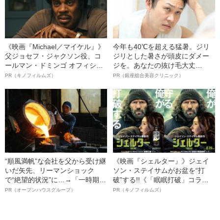
《映画『Michael／マイケル』》
今年も40℃を超える猛暑。ジリ
父ジョセフ・ジャクソン役、コ
ジリとした暑さが頭皮にダメー
ールマン・ドミンゴ オフィシャ
ジを。あなたの抜け毛大丈
ルインタビュー“観客を魅了した
夫！？
PR（キノフィルムズ）
PR（銀座総合美容クリニック）
名優、複雑な父親像への想いを
語る”《日本興収70億円突破》
“順風満帆”な会社を父から受け継
《映画『シェルター』》ジェイ
いだ矢先、リーマンショック
ソン・ステイサムがお盆を“打
で“絶望的状況”に…→「一時期は
破”する!!《「眠眠打破」コラ
納品3年待ち」のヒット商品を生
ボ》
PR（オープンハウスグループ）
PR（キノフィルムズ）
んで危機を脱した四代目社長が
明かす、“逆転の戦術”