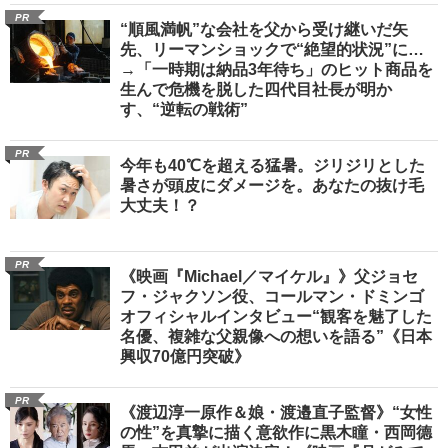
PR
“順風満帆”な会社を父から受け継いだ矢
先、リーマンショックで“絶望的状況”に…
→「一時期は納品3年待ち」のヒット商品を
生んで危機を脱した四代目社長が明か
す、“逆転の戦術”
PR
今年も40℃を超える猛暑。ジリジリとした
暑さが頭皮にダメージを。あなたの抜け毛
大丈夫！？
PR
《映画『Michael／マイケル』》父ジョセ
フ・ジャクソン役、コールマン・ドミンゴ
オフィシャルインタビュー“観客を魅了した
名優、複雑な父親像への想いを語る”《日本
興収70億円突破》
PR
《渡辺淳一原作＆娘・渡邉直子監督》“女性
の性”を真摯に描く意欲作に黒木瞳・西岡德