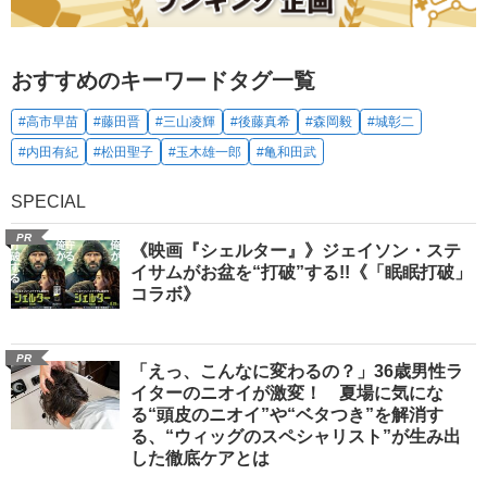
おすすめのキーワードタグ一覧
#高市早苗
#藤田晋
#三山凌輝
#後藤真希
#森岡毅
#城彰二
#内田有紀
#松田聖子
#玉木雄一郎
#亀和田武
SPECIAL
PR
《映画『シェルター』》ジェイソン・ステ
イサムがお盆を“打破”する!!《「眠眠打破」
コラボ》
PR
「えっ、こんなに変わるの？」36歳男性ラ
イターのニオイが激変！ 夏場に気にな
る“頭皮のニオイ”や“ベタつき”を解消す
る、“ウィッグのスペシャリスト”が生み出
した徹底ケアとは