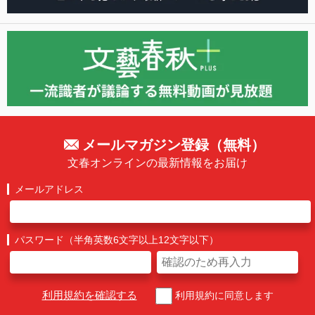
メールマガジン登録（無料）
文春オンラインの最新情報をお届け
メールアドレス
パスワード（半角英数6文字以上12文字以下）
利用規約を確認する
利用規約に同意します