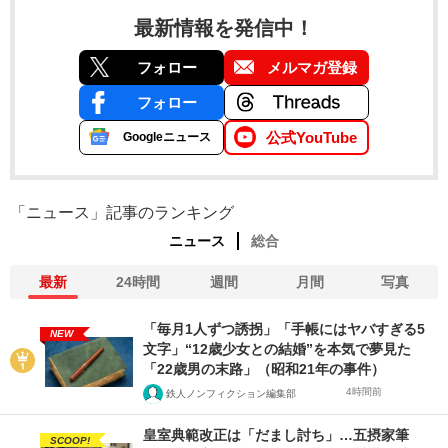
最新情報を発信中！
フォロー
メルマガ登録
フォロー
公式YouTube
Googleニュース
「ニュース」記事のランキング
ニュース
総合
最新
24時間
週間
月間
写真
「毎月1人ずつ誘拐」「手帳にはヤバすぎる5
NEW
文字」“12歳少女との結婚”を本気で夢見た
「22歳男の末路」（昭和21年の事件）
4時間前
鉄人ノンフィクション編集部
皇室典範改正は「だまし討ち」…五摂家筆
SCOOP!