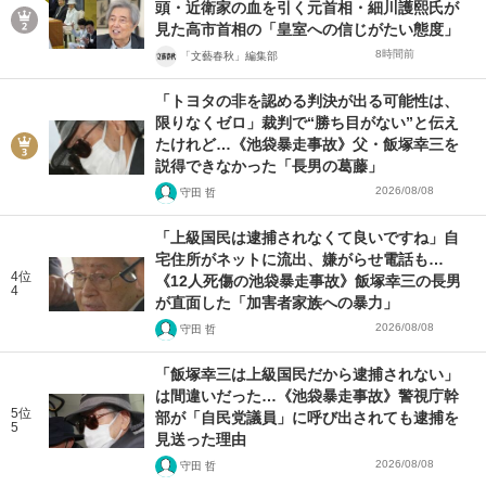
頭・近衛家の血を引く元首相・細川護熙氏が
見た高市首相の「皇室への信じがたい態度」
8時間前
「文藝春秋」編集部
「トヨタの非を認める判決が出る可能性は、
限りなくゼロ」裁判で“勝ち目がない”と伝え
たけれど…《池袋暴走事故》父・飯塚幸三を
説得できなかった「長男の葛藤」
2026/08/08
守田 哲
「上級国民は逮捕されなくて良いですね」自
宅住所がネットに流出、嫌がらせ電話も…
4位
《12人死傷の池袋暴走事故》飯塚幸三の長男
4
が直面した「加害者家族への暴力」
2026/08/08
守田 哲
「飯塚幸三は上級国民だから逮捕されない」
は間違いだった…《池袋暴走事故》警視庁幹
5位
部が「自民党議員」に呼び出されても逮捕を
5
見送った理由
2026/08/08
守田 哲