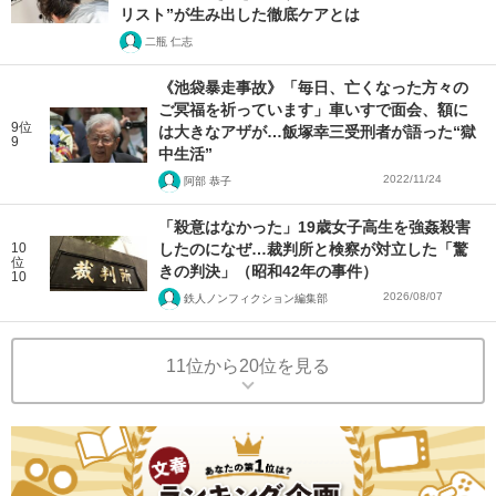
リスト”が生み出した徹底ケアとは
二瓶 仁志
《池袋暴走事故》「毎日、亡くなった方々の
ご冥福を祈っています」車いすで面会、額に
9位
は大きなアザが…飯塚幸三受刑者が語った“獄
9
中生活”
2022/11/24
阿部 恭子
「殺意はなかった」19歳女子高生を強姦殺害
10
したのになぜ…裁判所と検察が対立した「驚
位
きの判決」（昭和42年の事件）
10
2026/08/07
鉄人ノンフィクション編集部
11位から20位を見る