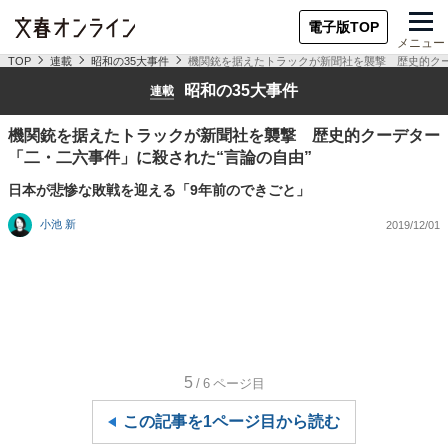
電子版TOP
メニュー
TOP
連載
昭和の35大事件
機関銃を据えたトラックが新聞社を襲撃 歴史的クー
昭和の35大事件
連載
機関銃を据えたトラックが新聞社を襲撃 歴史的クーデター
「二・二六事件」に殺された“言論の自由”
日本が悲惨な敗戦を迎える「9年前のできごと」
小池 新
2019/12/01
5
/6
ページ目
この記事を1ページ目から読む