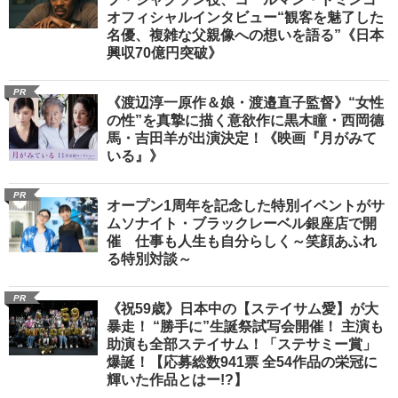
オフィシャルインタビュー“観客を魅了した
名優、複雑な父親像への想いを語る”《日本
興収70億円突破》
PR
《渡辺淳一原作＆娘・渡邉直子監督》“女性
の性”を真摯に描く意欲作に黒木瞳・西岡德
馬・吉田羊が出演決定！《映画『月がみて
いる』》
PR
オープン1周年を記念した特別イベントがサ
ムソナイト・ブラックレーベル銀座店で開
催 仕事も人生も自分らしく～笑顔あふれ
る特別対談～
PR
《祝59歳》日本中の【ステイサム愛】が大
暴走！ “勝手に”生誕祭試写会開催！ 主演も
助演も全部ステイサム！「ステサミー賞」
爆誕！【応募総数941票 全54作品の栄冠に
輝いた作品とはー!?】