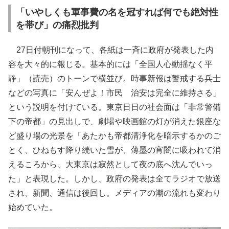
「いやしくも軍事費の名を冠すれば何でも絶対性
を帯び」の痛烈批判
27日付朝刊になって、各紙は一斉に政府が発表した内
容を大々的に報じる。基本的には「全国人心動揺なく平
静」（読売）のトーンで横並び。時事新報は警戒する兵士
などの写真に「安んぜよ！市民 治安は完全に維持さる」
という説明を付けている。東京日日の社会面は「非常警備
下の帝都」の見出しで、劇場や映画館の灯が消えた銀座な
ど盛り場の光景を「あたかも帝都清浄化を暗示するかのご
とく、ひねもす降り続いた雪が、薄墨の宵闇に吸われて消
えるころから、大東京は寂然として夜の底へ沈んでいっ
た」と表現した。しかし、政府の発表は全てラジオで放送
され、新聞、通信は後回し。メディアの潮の流れも変わり
始めていた。