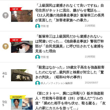
「上級国民は逮捕されなくて良いですね」自
NEW
宅住所がネットに流出、嫌がらせ電話も…
《12人死傷の池袋暴走事故》飯塚幸三の長男
が直面した「加害者家族への暴力」
21時間前
守田 哲
「飯塚幸三は上級国民だから逮捕されない」
NEW
は間違いだった…《池袋暴走事故》警視庁幹
部が「自民党議員」に呼び出されても逮捕を
見送った理由
21時間前
守田 哲
「殺意はなかった」19歳女子高生を強姦殺害
したのになぜ…裁判所と検察が対立した「驚
4位
4
きの判決」（昭和42年の事件）
2026/08/07
鉄人ノンフィクション編集部
《首にタトゥー、腕には和彫り》栃木強盗殺
SCOOP!
人・竹前海斗容疑者（28）が進んだ“ワルの
5位
道”「揉めた相手を待ち伏せ、殴る蹴る」「友
5
人の家にカエルを放って…」