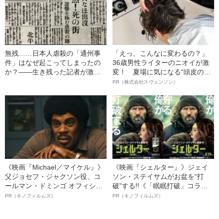
無残……日本人虐殺の「通州事
「えっ、こんなに変わるの？」
件」はなぜ起こってしまったの
36歳男性ライターのニオイが激
か？――生き残った記者が激白
変！ 夏場に気になる“頭皮のニ
する地獄の現場
オイ”や“ベタつき”を解消す
PR（株式会社スヴェンソン）
る、“ウィッグのスペシャリス
ト”が生み出した徹底ケアとは
《映画『Michael／マイケル』》
《映画『シェルター』》ジェイ
父ジョセフ・ジャクソン役、コ
ソン・ステイサムがお盆を“打
ールマン・ドミンゴ オフィシャ
破”する!!《「眠眠打破」コラ
ルインタビュー“観客を魅了した
ボ》
PR（キノフィルムズ）
PR（キノフィルムズ）
名優、複雑な父親像への想いを
語る”《日本興収70億円突破》