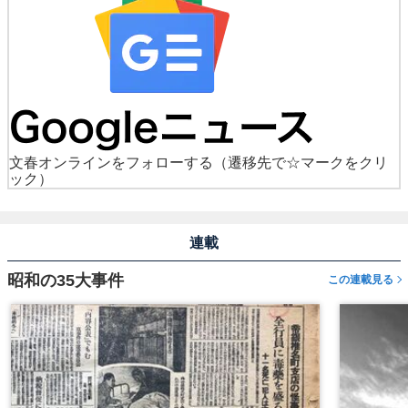
文春オンラインをフォローする
（遷移先で☆マークをクリ
ック）
連載
昭和の35大事件
この連載見る