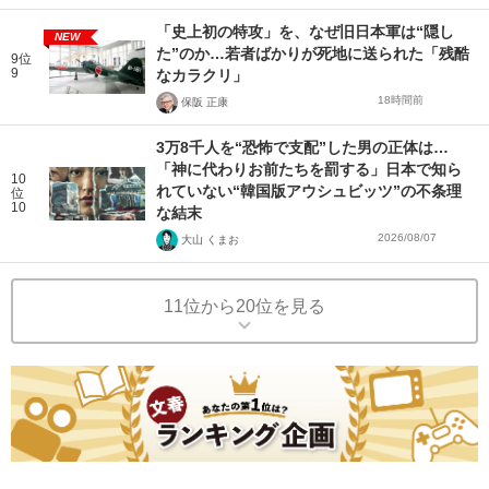
「史上初の特攻」を、なぜ旧日本軍は“隠し
NEW
た”のか…若者ばかりが死地に送られた「残酷
9位
9
なカラクリ」
18時間前
保阪 正康
3万8千人を“恐怖で支配”した男の正体は…
「神に代わりお前たちを罰する」日本で知ら
10
れていない“韓国版アウシュビッツ”の不条理
位
10
な結末
2026/08/07
大山 くまお
11位から20位を見る