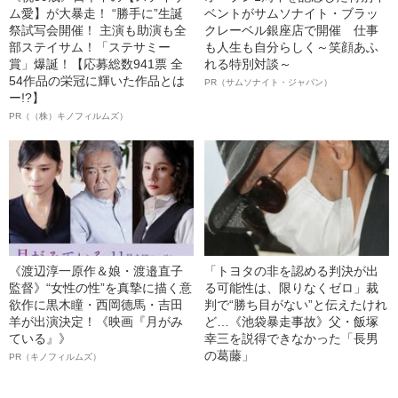
ム愛】が大暴走！ “勝手に”生誕
ベントがサムソナイト・ブラッ
祭試写会開催！ 主演も助演も全
クレーベル銀座店で開催 仕事
部ステイサム！「ステサミー
も人生も自分らしく～笑顔あふ
賞」爆誕！【応募総数941票 全
れる特別対談～
54作品の栄冠に輝いた作品とは
PR（サムソナイト・ジャパン）
ー!?】
PR（（株）キノフィルムズ）
《渡辺淳一原作＆娘・渡邉直子
「トヨタの非を認める判決が出
監督》“女性の性”を真摯に描く意
る可能性は、限りなくゼロ」裁
欲作に黒木瞳・西岡德馬・吉田
判で“勝ち目がない”と伝えたけれ
羊が出演決定！《映画『月がみ
ど…《池袋暴走事故》父・飯塚
ている』》
幸三を説得できなかった「長男
の葛藤」
PR（キノフィルムズ）