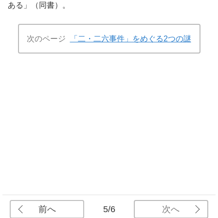
ある」（同書）。
次のページ
「二・二六事件」をめぐる2つの謎
前へ
次へ
5/6