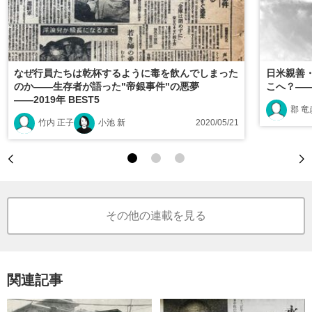
なぜ行員たちは乾杯するように毒を飲んでしまった
日米親善
のか――生存者が語った"帝銀事件"の悪夢
こへ？――
――2019年 BEST5
郡 竜
竹内 正子
小池 新
2020/05/21
その他の連載を見る
関連記事