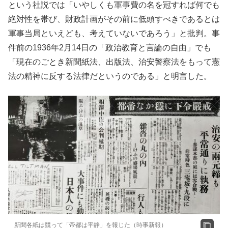
という社説では「いやしくも軍事費の名を冠すれば何でも
絶対性を帯び、財政計画がその前に低頭すべきであるとは
軍事当局といえども、考えていないであろう」と批判。事
件前の1936年2月14日の「政治教育と言論の自由」でも
「現在のごとき新聞紙法、出版法、治安警察法をもって憲
法の精神に反する法律だというのである」と明言した。
新聞各紙は競って「帝都は平静」を報じた（時事新報）