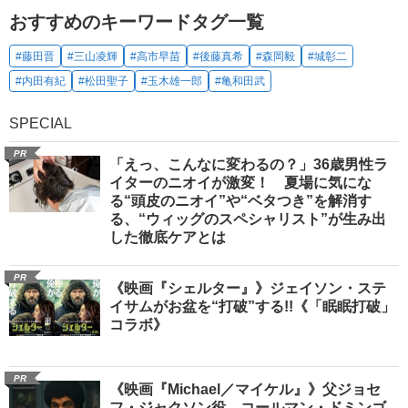
おすすめのキーワードタグ一覧
#藤田晋
#三山凌輝
#高市早苗
#後藤真希
#森岡毅
#城彰二
#内田有紀
#松田聖子
#玉木雄一郎
#亀和田武
SPECIAL
PR
「えっ、こんなに変わるの？」36歳男性ラ
イターのニオイが激変！ 夏場に気にな
る“頭皮のニオイ”や“ベタつき”を解消す
る、“ウィッグのスペシャリスト”が生み出
した徹底ケアとは
PR
《映画『シェルター』》ジェイソン・ステ
イサムがお盆を“打破”する!!《「眠眠打破」
コラボ》
PR
《映画『Michael／マイケル』》父ジョセ
フ・ジャクソン役、コールマン・ドミンゴ