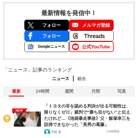
最新情報を発信中！
フォロー
メルマガ登録
フォロー
公式YouTube
Googleニュース
「ニュース」記事のランキング
ニュース
総合
最新
24時間
週間
月間
写真
「トヨタの非を認める判決が出る可能性は、
NEW
限りなくゼロ」裁判で“勝ち目がない”と伝え
たけれど…《池袋暴走事故》父・飯塚幸三を
説得できなかった「長男の葛藤」
21時間前
守田 哲