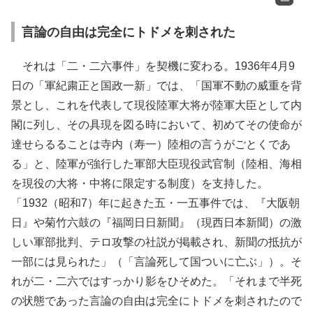
言論の自由は完全にトドメを刺された
それは「二・二六事件」を契機に変わる。1936年4月9
日の「軍紀粛正と国政一新」では、「国軍不動の威重を背
景とし、これを代表して現役陸軍大将が陸軍大臣として内
閣に列し、その具現を図る時において、初めてその使命が
達せらるることは寺内（寿一）陸相の言うがごとくであ
る」と、陸軍が強行した軍部大臣現役武官制（陸相、海相
を現役の大将・中将に限定する制度）を支持した。
「1932（昭和7）年に起きた五・一五事件では、『大阪朝
日』や菊竹六鼓の『福岡日日新聞』（現西日本新聞）の激
しい軍部批判、テロ攻撃の社説が掲載され、新聞の抵抗が
一部には見られた」（「言論死して国ついに亡ぶ」）。そ
れが二・二六ではすっかり影をひそめた。「それまで半死
の状態であった言論の自由は完全にトドメを刺されたので