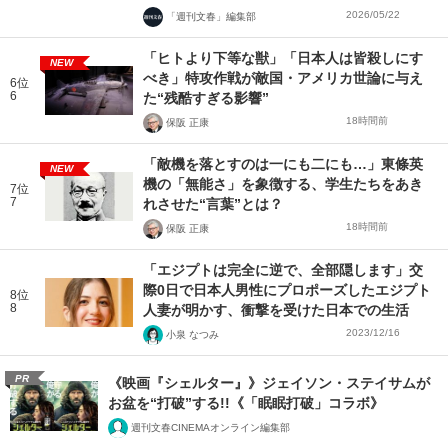
2026/05/22
「週刊文春」編集部
「ヒトより下等な獣」「日本人は皆殺しにす
NEW
べき」特攻作戦が敵国・アメリカ世論に与え
6位
6
た“残酷すぎる影響”
18時間前
保阪 正康
「敵機を落とすのは一にも二にも…」東條英
NEW
機の「無能さ」を象徴する、学生たちをあき
7位
7
れさせた“言葉”とは？
18時間前
保阪 正康
「エジプトは完全に逆で、全部隠します」交
際0日で日本人男性にプロポーズしたエジプト
8位
8
人妻が明かす、衝撃を受けた日本での生活
2023/12/16
小泉 なつみ
PR
《映画『シェルター』》ジェイソン・ステイサムが
お盆を“打破”する!!《「眠眠打破」コラボ》
週刊文春CINEMAオンライン編集部