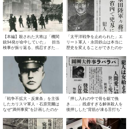
【本編】殺された大将は「機関
「太平洋戦争を止められた」エ
銃94発が命中していた」 担当
リート軍人・永田鉄山は本当に
検事が振り返る、残忍すぎた
歴史を変えることができたのか
二・二六事件とは
「戦争不拡大・反東条」を主張
「押し入れの中で骨を鋸で挽
したカリスマ軍人・石原莞爾は
き……」残虐すぎる解体殺人を
なぜ“満州事変”を計画したのか
後押しした“背筋が凍る舌打ち”