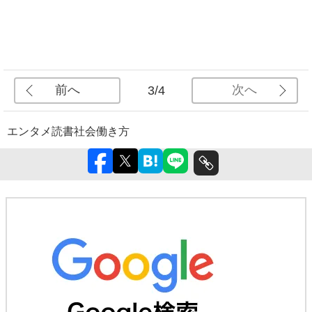
前へ
次へ
3/4
エンタメ
読書
社会
働き方