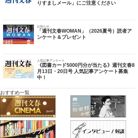
りすましメール」にご注意ください
お知らせ
「週刊文春WOMAN」（2026夏号）読者ア
ンケート＆プレゼント
人気記事アンケート
《図書カード5000円分が当たる》週刊文春8
月13日・20日号 人気記事アンケート募集
中！
おすすめ一覧