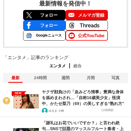
最新情報を発信中！
フォロー
メルマガ登録
フォロー
公式YouTube
Googleニュース
「エンタメ」記事のランキング
エンタメ
総合
最新
24時間
週間
月間
写真
ヤクザ顔負けの「血みどろ情事」豊満な身体
NEW
を舐めまわされ…「自称16歳美少女」怪演
中、かたせ梨乃（69）の美しすぎる“熟れ方”
11時間前
ゆるま 小林
「謝礼はお花でいいですか？」と言われ絶
句…SNSで話題のマッスルフルート奏者・上