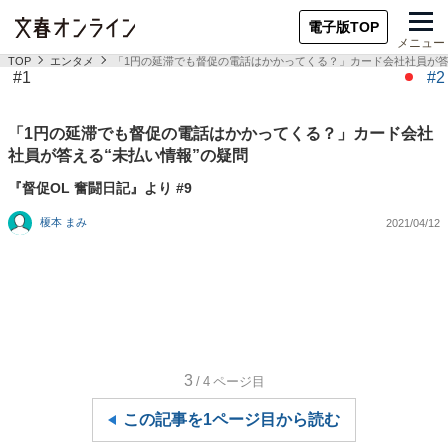
電子版TOP
メニュー
TOP
エンタメ
「1円の延滞でも督促の電話はかかってくる？」カード会社社員が答
#1
#2
「1円の延滞でも督促の電話はかかってくる？」カード会社
社員が答える“未払い情報”の疑問
『督促OL 奮闘日記』より #9
榎本 まみ
2021/04/12
3
/4
ページ目
この記事を1ページ目から読む