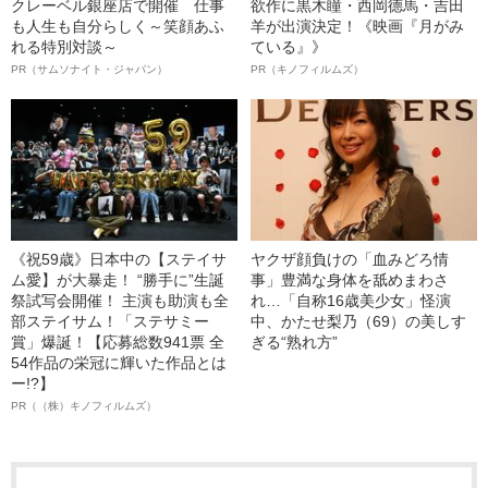
クレーベル銀座店で開催 仕事
欲作に黒木瞳・西岡德馬・吉田
も人生も自分らしく～笑顔あふ
羊が出演決定！《映画『月がみ
れる特別対談～
ている』》
PR（サムソナイト・ジャパン）
PR（キノフィルムズ）
《祝59歳》日本中の【ステイサ
ヤクザ顔負けの「血みどろ情
ム愛】が大暴走！ “勝手に”生誕
事」豊満な身体を舐めまわさ
祭試写会開催！ 主演も助演も全
れ…「自称16歳美少女」怪演
部ステイサム！「ステサミー
中、かたせ梨乃（69）の美しす
賞」爆誕！【応募総数941票 全
ぎる“熟れ方”
54作品の栄冠に輝いた作品とは
ー!?】
PR（（株）キノフィルムズ）