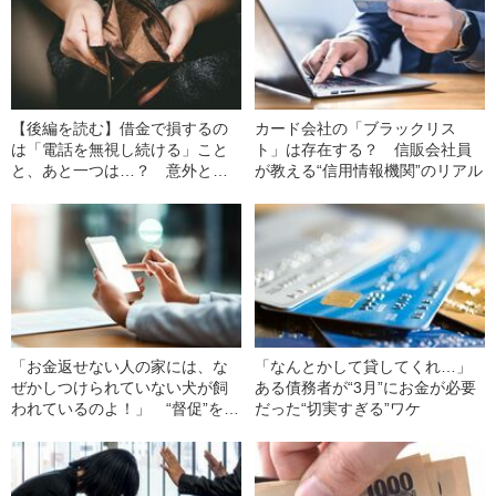
【後編を読む】借金で損するの
カード会社の「ブラックリス
は「電話を無視し続ける」こと
ト」は存在する？ 信販会社員
と、あと一つは…？ 意外と知
が教える“信用情報機関”のリアル
らない返済の“救済措置”方法
「お金返せない人の家には、な
「なんとかして貸してくれ…」
ぜかしつけられていない犬が飼
ある債務者が“3月”にお金が必要
われているのよ！」 “督促”を仕
だった“切実すぎる”ワケ
事にするOLが明かす“借金男
子”の見分け方