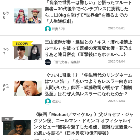
「音楽で世界一は難しい」と悟ったフルート
奏者→30代後半でベンチプレスに挑戦した
6位
ら…110kgを挙げて“世界金”を獲るまでの
6
「人生逆転劇」
2026/08/01
我妻 弘崇
三山凌輝が妻・趣里との「キス・濡れ場禁止
SCOOP!
ルール」を破って既婚の元宝塚女優・花乃ま
7位
7
りあと連日密会《直撃後にもホテルへ…》
2026/08/04
「週刊文春」編集部
《ついに引退！》「学生時代のリングネーム
は“ハメ浩”」「あいつよりもレスラー向きの
8位
人間がいた」師匠・武藤敬司が明かす「棚橋
8
弘至」はなぜ人気レスラーになれたのか？
2026/01/04
双葉社
《映画『Michael／マイケル』》父ジョセフ・ジャ
PR
クソン役、コールマン・ドミンゴ オフィシャルイ
ンタビュー“観客を魅了した名優、複雑な父親像へ
の想いを語る”《日本興収70億円突破》