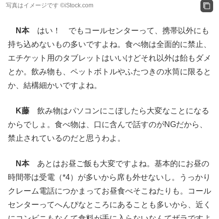
写真はイメージです ©iStock.com
N本
はい！ でもコールセンターって、携帯以外にも
持ち込めないもの多いですよね。食べ物は全面的に禁止、
エチケット用のタブレットはいいけどそれ以外は飴もダメ
とか。飲み物も、ペットボトルやふたつきの水筒に限ると
か、結構細かいですよね。
K藤
飲み物はパソコンにこぼしたら大変なことになる
からでしょ。食べ物は、口に含んで話すのがNGだから、
禁止されているのだと思うわよ。
N本
あとはお昼ご飯も大変ですよね。基本的にお昼の
時間帯は受電（*4）が多いから席も外せないし。うっかり
クレーム電話につかまってお昼食べそこねたりも。コール
センターってへんぴなところにあることも多いから、近く
にコンビニもなくて食料が手に入らないなんてザラですよ