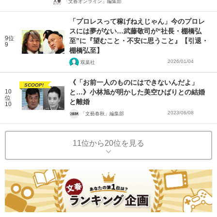
「文春オンライン」編集部
「プロレスって稼げねえじゃん」今のプロレ
スには夢がない…武藤敬司が“社長・棚橋弘
9位
至”に『望むこと・不安に思うこと』【引退・
9
棚橋弘至】
2026/01/04
双葉社
《「お前一人のものにはできないんだよ」
SCOOP!
10
と…》小林旭が明かした美空ひばりとの結婚
位
と離婚
10
2023/06/08
「文藝春秋」編集部
11位から20位を見る