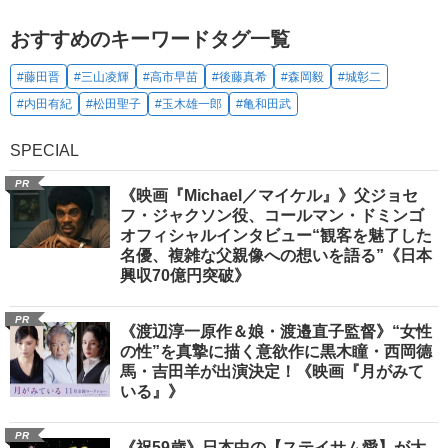
おすすめのキーワードタグ一覧
#藤田晋
#三山凌輝
#高市早苗
#後藤真希
#森岡毅
#城彰二
#内田有紀
#松田聖子
#玉木雄一郎
#亀和田武
SPECIAL
PR
《映画『Michael／マイケル』》父ジョセ
フ・ジャクソン役、コールマン・ドミンゴ
オフィシャルインタビュー“観客を魅了した
名優、複雑な父親像への想いを語る”《日本
興収70億円突破》
PR
《渡辺淳一原作＆娘・渡邉直子監督》“女性
の性”を真摯に描く意欲作に黒木瞳・西岡德
馬・吉田羊が出演決定！《映画『月がみて
いる』》
PR
《祝59歳》日本中の【ステイサム愛】が大