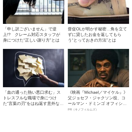
「申し訳ございません」で逆
督促OLが明かす秘密…角を立て
上!? クレーム対応スタッフが
ずに貸したお金を返してもら
身につけた“正しい謝り方”とは
う“とっておきの方法”とは
「血の通った熱い悪口求む」ス
《映画『Michael／マイケル』》
トレスフルな職場で身につけ
父ジョセフ・ジャクソン役、コ
た“言葉の刃”をはね返す意外な方
ールマン・ドミンゴ オフィシャ
法
ルインタビュー“観客を魅了した
PR（キノフィルムズ）
名優、複雑な父親像への想いを
語る”《日本興収70億円突破》