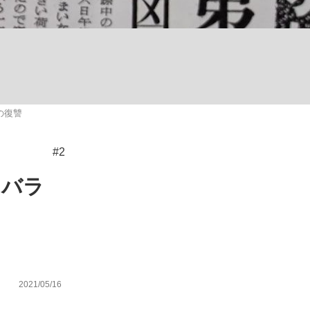
ない資産運用のすべて
の復讐
が悲しい」『北の国から』倉本聰氏（91...
#2
ラバラ
2021/05/16