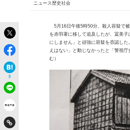
ニュース
歴史
社会
5月16日午後5時50分、殺人容疑
を赤羽署に移して追及したが、冨美子
にしません」と頑強に容疑を否認した
えはない」と動じなかったと「警視庁
む）
3