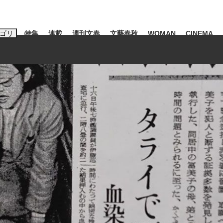
ゴリ
特集
連載
週刊文春
文藝春秋
WOMAN
CINEMA
キーワード入力
ス
エンタメ
ライフ
ビジネス
ーワードタグ一覧
山凌輝
#高市早苗
#後藤真希
#森岡毅
#城彰二
#内田有紀
観る将棋、読
#亀和田武
て明かした日本代表監督に...
「最悪の空気のまま解散」W