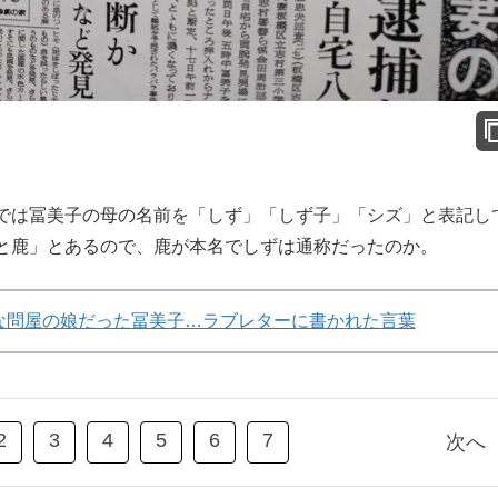
では冨美子の母の名前を「しず」「しず子」「シズ」と表記し
と鹿」とあるので、鹿が本名でしずは通称だったのか。
な問屋の娘だった冨美子…ラブレターに書かれた言葉
2
3
4
5
6
7
次へ