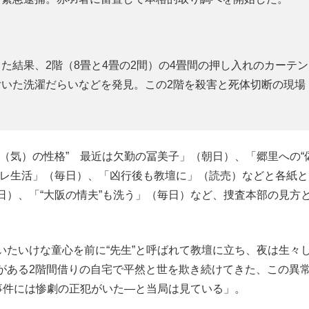
結果、2階（8畳と4畳の2間）の4畳間の押し入れのカーテン
いた洗濯だらいなどを発見。この2階を殺害と死体切断の現場
（気）の性格” 最近は欠勤の冨美子」（朝日）、「郷里への“
プレ生活」（毎日）、「凶行後も教壇に」（読売）などと各紙と
日）、「“大阪の情夫”も洗う」（毎日）など、捜査本部の見方
たいけな童心を前に“先生”と呼ばれて教壇に立ち、夜は生々
がある2階間借りの自宅で平然と世を欺き続けてきた、この異
の事件には惨劇の正犯がいた―と当局は見ている」。