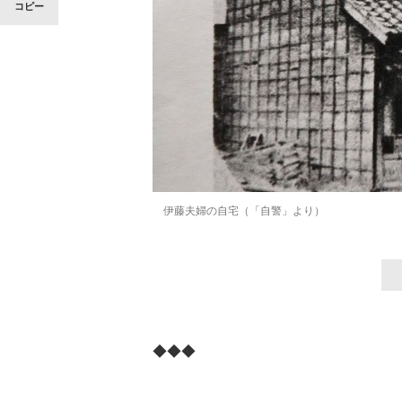
コピー
伊藤夫婦の自宅（「自警」より）
◆◆◆