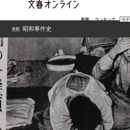
新着
ランキング
カテ
昭和事件史
連載
スクープ
ニュー
おすすめのキ
#藤田晋
#三
#玉木雄一郎
「90%は失敗する。でも…」本田圭佑が初め
終戦から81年