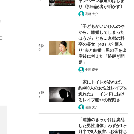
5
ャンペーン報道のはじま
り《担当記者が明かす》
髙橋 大介
推
「子どもがいいひんのや
から、離婚してしまった
日
ほうが」とも…京都の料
亭の長女（43）が“婿入
6位
6
り”夫と結婚→男の子を出
産後に考えた「跡継ぎ問
題」
中岡 愛子
「家にトイレがあれば、
約400人の女性はレイプを
7位
免れた」 インドにおけ
7
るレイプ犯罪の深刻さ
佐藤 大介
「逮捕のきっかけは腐乱
した男性遺体」わずか1ヶ
月半で8人殺害…お金持ち