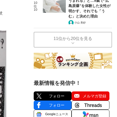
うまれる」と…9歳で“広
10
、
島原爆”を体験した女性が
位
10
明かす、それでも「う
伏
む」と決めた理由
小山 美砂
11位から20位を見る
最新情報を発信中！
フォロー
メルマガ登録
フォロー
Googleニュース