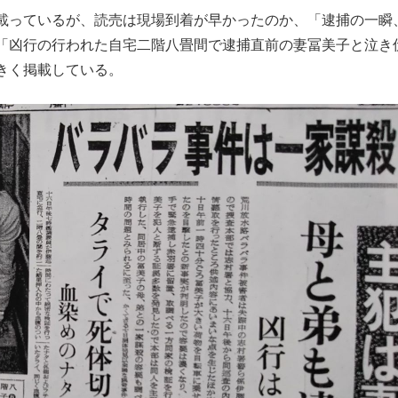
載っているが、読売は現場到着が早かったのか、「逮捕の一瞬
「凶行の行われた自宅二階八畳間で逮捕直前の妻冨美子と泣き
きく掲載している。