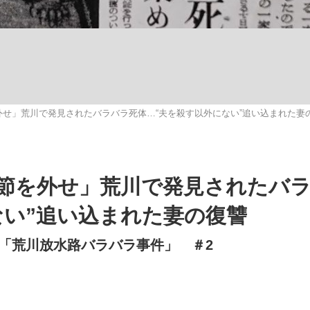
いまさら聞け
せ」荒川で発見されたバラバラ死体…“夫を殺す以外にない”追い込まれた妻
手が証言した“NPB聞...
「クマが悪者扱いされているの
節を外せ」荒川で発見されたバ
ない”追い込まれた妻の復讐
「荒川放水路バラバラ事件」 ＃2
もっと見る
カー日本代表・森保一監督...