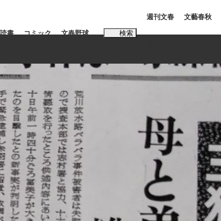
週刊文春
文藝春秋
読書
コミック
文春野球
検索
電子版
PLUS
インタビュー
読書
#松田聖子
む将棋
BC日本代表“敗戦”の真実 選手が明かす...