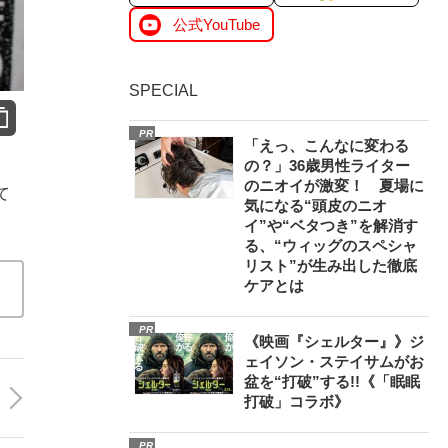
公式YouTube
SPECIAL
PR
「えっ、こんなに変わる
の？」36歳男性ライター
のニオイが激変！ 夏場に
て
気になる“頭皮のニオ
イ”や“ベタつき”を解消す
る、“ウィッグのスペシャ
リスト”が生み出した徹底
ケアとは
PR
《映画『シェルター』》ジ
ェイソン・ステイサムがお
盆を“打破”する!!《「眠眠
打破」コラボ》
PR