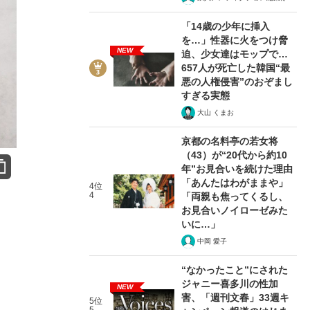
「14歳の少年に挿入
を…」性器に火をつけ脅
NEW
迫、少女達はモップで…
657人が死亡した韓国“最
悪の人権侵害”のおぞまし
すぎる実態
大山 くまお
京都の名料亭の若女将
（43）が“20代から約10
年”お見合いを続けた理由
「あんたはわがままや」
4位
4
「両親も焦ってくるし、
お見合いノイローゼみた
いに…」
中岡 愛子
“なかったこと”にされた
ジャニー喜多川の性加
NEW
害、「週刊文春」33週キ
5位