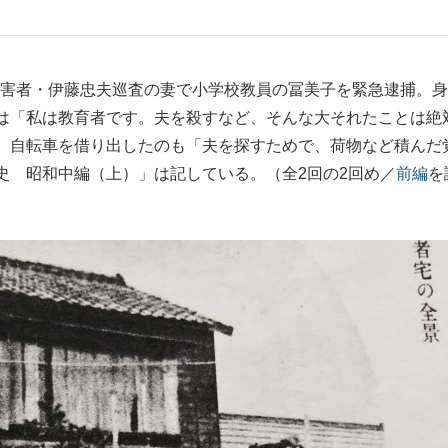
もっと見る
で被害者・伊藤忠夫巡査の妻で小学校教員の冨美子を緊急逮捕。
は「私は教育者です。夫を殺すなど、そんな大それたことは絶
。自転車を借り出したのも「夫を探すためで、荷物など積んだ
史 昭和中編（上）」は記している。（全2回の2回め／
前編
を