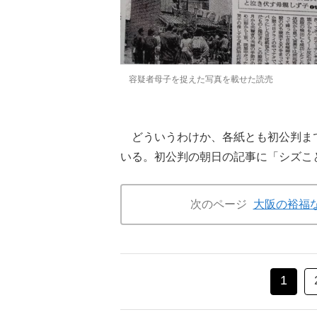
容疑者母子を捉えた写真を載せた読売
どういうわけか、各紙とも初公判ま
いる。初公判の朝日の記事に「シズこ
次のページ
大阪の裕福
1