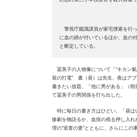
警視庁鑑識課員が家宅捜索を行った
に血の跡が付いているほか、血の付
と断定している。
冨美子の人物像について「“キカン氣
装の打電” 晝（昼）は先生、夜はア
書きたい放題。「他に男がある」（朝
て冨美子の男関係を打ち出した。
特に毎日の書き方はひどい。「昼はい
惨劇を物語るか、血痕の残る押し入れ
理の“巡査の妻”とともに、さらにこ