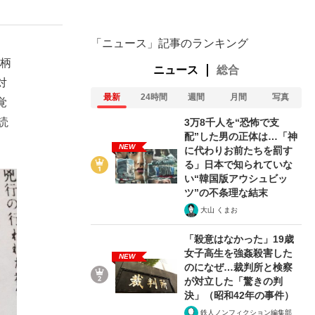
「ニュース」記事のランキング
身柄
ニュース
総合
対
最新
24時間
週間
月間
写真
覚
読
3万8千人を“恐怖で支
配”した男の正体は…「神
NEW
に代わりお前たちを罰す
る」日本で知られていな
い“韓国版アウシュビッ
ツ”の不条理な結末
大山 くまお
「殺意はなかった」19歳
女子高生を強姦殺害した
NEW
のになぜ…裁判所と検察
が対立した「驚きの判
決」（昭和42年の事件）
鉄人ノンフィクション編集部