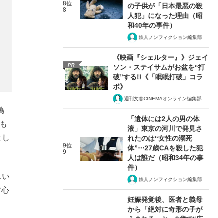
8位
の子供が「日本最悪の殺
8
人犯」になった理由（昭
和40年の事件）
鉄人ノンフィクション編集部
《映画『シェルター』》ジェイ
PR
ソン・ステイサムがお盆を“打
破”する!!《「眠眠打破」コラ
ボ》
週刊文春CINEMAオンライン編集部
偽
「遺体には2人の男の体
も
液」東京の河川で発見さ
とし
れたのは“女性の溺死
9位
体”⋯27歳CAを殺した犯
9
人は誰だ（昭和34年の事
件）
しい
鉄人ノンフィクション編集部
常心
妊娠発覚後、医者と義母
から「絶対に奇形の子が