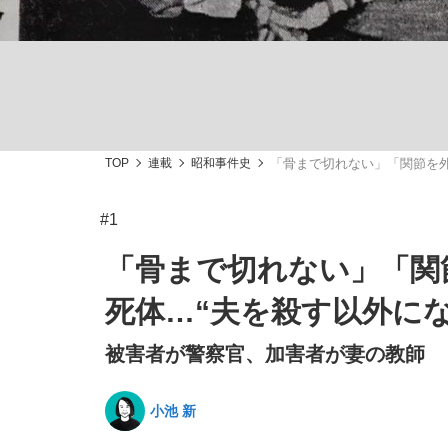
TOP
連載
昭和事件史
「骨まで切れない」「関節を外
「敗因分析は一切聞かれなかった」侍ジャパン選
キングの誕生を、目撃せよ。
#1
「骨まで切れない」「関
死体…“夫を殺す以外に
the Style
被害者が警察官、加害者が妻の教師 
小池 新
「目標達成できなかったからと言って…」サッ