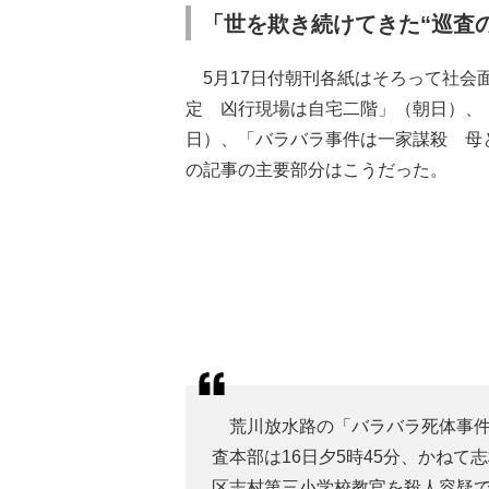
「世を欺き続けてきた“巡査
5月17日付朝刊各紙はそろって社会
定 凶行現場は自宅二階」（朝日）、
日）、「バラバラ事件は一家謀殺 母
の記事の主要部分はこうだった。
荒川放水路の「バラバラ死体事件
査本部は16日夕5時45分、かねて
区志村第三小学校教官を殺人容疑