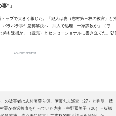
の妻”」
面トップで大きく報じた。「犯人は妻（志村第三校の教官）と
「バラバラ事件急轉解決へ 押入で処理、一家謀殺か」（毎
と弟も逮捕か」（読売）とセンセーショナルに書き立てた。朝
ADVERTISEMENT
」の被害者は志村署警ら係、伊藤忠夫巡査（27）と判明。捜
志村署が身辺捜査を行っていた内妻・宇野冨美子（26）＝板橋
で緊急逮捕。赤羽署に留置して本格的取り調べを開始した。