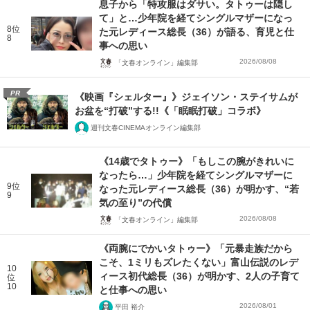
息子から「特攻服はダサい。タトゥーは隠し
て」と…少年院を経てシングルマザーになっ
8位
た元レディース総長（36）が語る、育児と仕
8
事への思い
2026/08/08
「文春オンライン」編集部
PR
《映画『シェルター』》ジェイソン・ステイサムが
お盆を“打破”する!!《「眠眠打破」コラボ》
週刊文春CINEMAオンライン編集部
《14歳でタトゥー》「もしこの腕がきれいに
なったら…」少年院を経てシングルマザーに
9位
なった元レディース総長（36）が明かす、“若
9
気の至り”の代償
2026/08/08
「文春オンライン」編集部
《両腕にでかいタトゥー》「元暴走族だから
こそ、1ミリもズレたくない」富山伝説のレデ
10
ィース初代総長（36）が明かす、2人の子育て
位
10
と仕事への思い
2026/08/01
平田 裕介