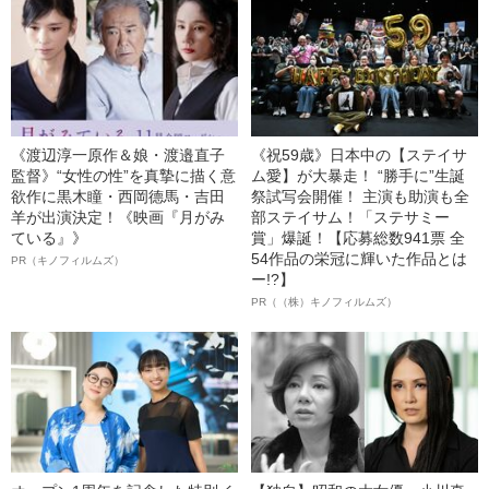
《渡辺淳一原作＆娘・渡邉直子
《祝59歳》日本中の【ステイサ
監督》“女性の性”を真摯に描く意
ム愛】が大暴走！ “勝手に”生誕
欲作に黒木瞳・西岡德馬・吉田
祭試写会開催！ 主演も助演も全
羊が出演決定！《映画『月がみ
部ステイサム！「ステサミー
ている』》
賞」爆誕！【応募総数941票 全
54作品の栄冠に輝いた作品とは
PR（キノフィルムズ）
ー!?】
PR（（株）キノフィルムズ）