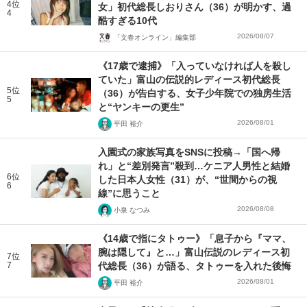
4位
女」初代総長しおりさん（36）が明かす、過
4
酷すぎる10代
2026/08/07
「文春オンライン」編集部
《17歳で逮捕》「入っていなければ人を殺し
ていた」富山の伝説的レディース初代総長
5位
（36）が告白する、女子少年院での独房生活
5
と“ヤンキーの更生”
2026/08/01
平田 裕介
入園式の家族写真をSNSに投稿→「国へ帰
れ」と“差別発言”殺到…ケニア人男性と結婚
6位
した日本人女性（31）が、“世間からの視
6
線”に思うこと
2026/08/08
小泉 なつみ
《14歳で指にタトゥー》「息子から『ママ、
腕は隠して』と…」富山伝説のレディース初
7位
7
代総長（36）が語る、タトゥーを入れた後悔
2026/08/01
平田 裕介