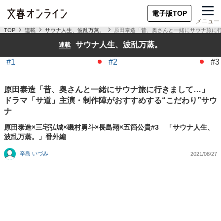
電子版TOP
メニュー
TOP
連載
サウナ人生、波乱万蒸。
原田泰造「昔、奥さんと一緒にサウナ旅に行
サウナ人生、波乱万蒸。
連載
#1
#2
#3
原田泰造「昔、奥さんと一緒にサウナ旅に行きまして…」
ドラマ「サ道」主演・制作陣がおすすめする“こだわり”サウ
ナ
原田泰造×三宅弘城×磯村勇斗×長島翔×五箇公貴#3 「サウナ人生、
波乱万蒸。」番外編
辛島 いづみ
2021/08/27