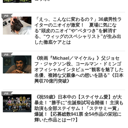
PR
「えっ、こんなに変わるの？」36歳男性ラ
イターのニオイが激変！ 夏場に気にな
る“頭皮のニオイ”や“ベタつき”を解消す
る、“ウィッグのスペシャリスト”が生み出
した徹底ケアとは
PR
《映画『Michael／マイケル』》父ジョセ
フ・ジャクソン役、コールマン・ドミンゴ
オフィシャルインタビュー“観客を魅了した
名優、複雑な父親像への想いを語る”《日本
興収70億円突破》
PR
《祝59歳》日本中の【ステイサム愛】が大
暴走！ “勝手に”生誕祭試写会開催！ 主演も
助演も全部ステイサム！「ステサミー賞」
爆誕！【応募総数941票 全54作品の栄冠に
輝いた作品とはー!?】