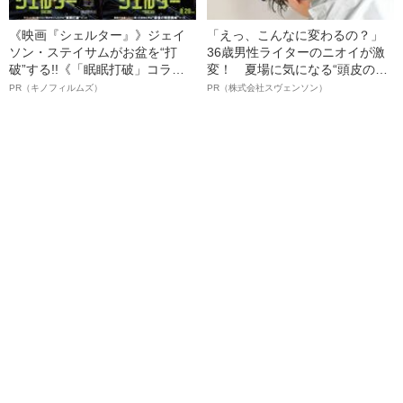
《映画『シェルター』》ジェイ
「えっ、こんなに変わるの？」
ソン・ステイサムがお盆を“打
36歳男性ライターのニオイが激
破”する!!《「眠眠打破」コラ
変！ 夏場に気になる“頭皮のニ
ボ》
オイ”や“ベタつき”を解消す
PR（キノフィルムズ）
PR（株式会社スヴェンソン）
る、“ウィッグのスペシャリス
ト”が生み出した徹底ケアとは