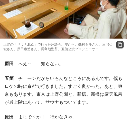
上野の「サウナ北欧」で行った座談会。左から、磯村勇斗さん、三宅弘
城さん、原田泰造さん、長島翔監督、五箇公貴プロデューサー
原田
へえ～！ 知らない。
五箇
チェーンだからいろんなところにあるんです。僕も
ロケの時に京都で行きました。すごく良かった。あと、東
京もあります。東京は上野公園と、新橋。新橋は露天風呂
が最上階にあって、サウナもついてます。
原田
まじですか！ 行かなきゃ。