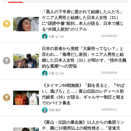
「黒人の下半身に惹かれて結婚したんだろ」
ケニア人男性と結婚した日本人女性（31）
に“誹謗中傷”殺到…本人が語る、日本で感じ
る“外国人差別”のリアル
2026/08/08
小泉 なつみ
日本の若者から突然「大麻売ってない？」と
言われ…「侮辱だし差別」ケニア人男性と結
婚した日本人女性（31）が明かす、“排外主義
的な風潮”への苦悩
2026/08/08
小泉 なつみ
《タイマン50戦無敗》「顔を見ると、『やば
い。逃げろ』と…」富山伝説のレディース初
代総長（36）が語る、ギャルサー制圧と朝ま
でのバイク暴走
2026/08/01
平田 裕介
《富山・伝説の暴走族》11人からの集団リン
チ、腕に10箇所以上の根性焼き…「音速天