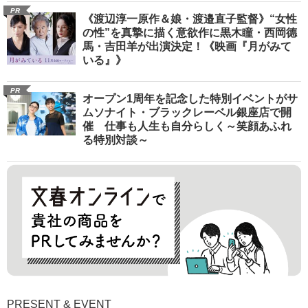
PR
《渡辺淳一原作＆娘・渡邉直子監督》“女性
の性”を真摯に描く意欲作に黒木瞳・西岡德
馬・吉田羊が出演決定！《映画『月がみて
いる』》
PR
オープン1周年を記念した特別イベントがサ
ムソナイト・ブラックレーベル銀座店で開
催 仕事も人生も自分らしく～笑顔あふれ
る特別対談～
PRESENT & EVENT