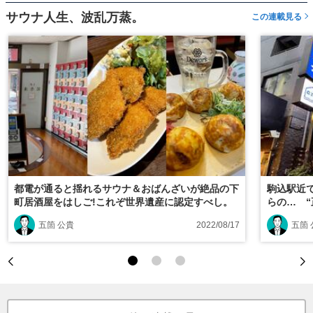
サウナ人生、波乱万蒸。
この連載見る
都電が通ると揺れるサウナ＆おばんざいが絶品の下
駒込駅近で
町居酒屋をはしご!これぞ世界遺産に認定すべし。
らの… 
五箇 公貴
2022/08/17
五箇 