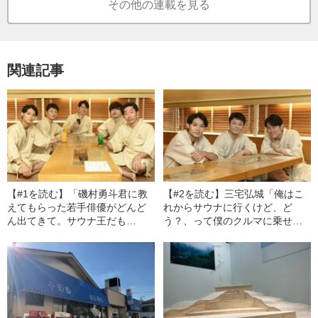
その他の連載を見る
関連記事
【#1を読む】「磯村勇斗君に教
【#2を読む】三宅弘城「俺はこ
えてもらった若手俳優がどんど
れからサウナに行くけど、ど
ん出てきて。サウナ王だも
う？、って僕のクルマに乗せ
の」 ドラマ「サ道」出演者が
て…」 原田泰造、磯村勇斗と
語る“裸のコミュニケーション”
語る、サウナに憧れていた“あの
頃”