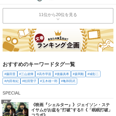
11位から20位を見る
おすすめのキーワードタグ一覧
#藤田晋
#三山凌輝
#高市早苗
#後藤真希
#森岡毅
#城彰二
#内田有紀
#松田聖子
#玉木雄一郎
#亀和田武
SPECIAL
PR
《映画『シェルター』》ジェイソン・ステ
イサムがお盆を“打破”する!!《「眠眠打破」
コラボ》