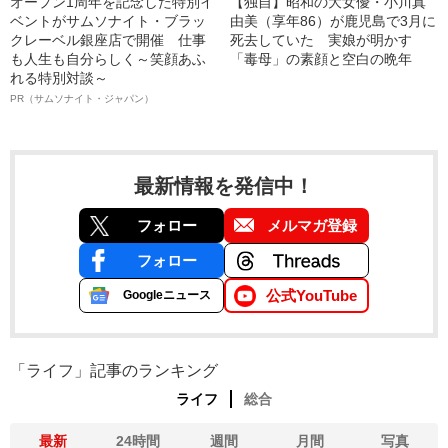
オープン1周年を記念した特別イ
【独自】昭和の大女優・小川真
ベントがサムソナイト・ブラッ
由美（享年86）が鹿児島で3月に
クレーベル銀座店で開催 仕事
死去していた 実娘が明かす
も人生も自分らしく～笑顔あふ
「毒母」の素顔と空白の晩年
れる特別対談～
PR（サムソナイト・ジャパン）
最新情報を発信中！
フォロー
メルマガ登録
フォロー
公式YouTube
Googleニュース
「ライフ」記事のランキング
ライフ
総合
最新
24時間
週間
月間
写真