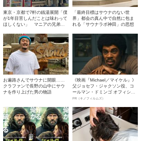
東京・京都で7軒の銭湯展開「僕
「最終目標はサウナのない世
が1年目苦しんだことは味わって
界」都会の真ん中で自然に包ま
ほしくない」 マニアの兄弟が
れる「サウナラボ神田」の思想
目指す“サウナ並み”の未来
お遍路さんでサウナに開眼……
《映画『Michael／マイケル』》
クラファンで長野の山中にサウ
父ジョセフ・ジャクソン役、コ
ナを作り上げた男の物語
ールマン・ドミンゴ オフィシャ
ルインタビュー“観客を魅了した
PR（キノフィルムズ）
名優、複雑な父親像への想いを
語る”《日本興収70億円突破》