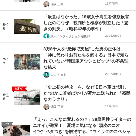
11時間前
保阪 正康
「殺意はなかった」19歳女子高生を強姦殺害
したのになぜ…裁判所と検察が対立した「驚
6位
6
きの判決」（昭和42年の事件）
2026/08/07
鉄人ノンフィクション編集部
3万8千人を“恐怖で支配”した男の正体は…
「神に代わりお前たちを罰する」日本で知ら
7位
れていない“韓国版アウシュビッツ”の不条理
7
な結末
2026/08/07
大山 くまお
「史上初の特攻」を、なぜ旧日本軍は“隠し
NEW
た”のか…若者ばかりが死地に送られた「残酷
8位
8
なカラクリ」
11時間前
保阪 正康
「えっ、こんなに変わるの？」36歳男性ライターの
PR
ニオイが激変！ 夏場に気になる“頭皮のニオ
イ”や“ベタつき”を解消する、“ウィッグのスペシャ