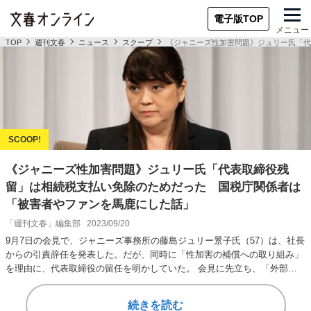
電子版TOP
メニュー
TOP
週刊文春
ニュース
スクープ
《ジャニーズ性加害問題》ジュリー氏「代
《ジャニーズ性加害問題》ジュリー氏「代表取締役残
留」は相続税支払い免除のためだった 国税庁関係者は
「被害者やファンを馬鹿にした話」
「週刊文春」編集部
2023/09/20
9月7日の会見で、ジャニーズ事務所の藤島ジュリー景子氏（57）は、社長
からの引責辞任を発表した。だが、同時に「性加害の補償への取り組み」
を理由に、代表取締役の留任を明かしていた。 会見に先立ち、「外部専
門家による再…
続きを読む