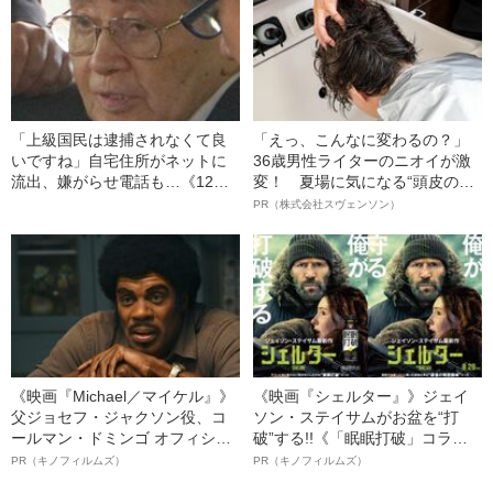
の葛藤」
「上級国民は逮捕されなくて良
「えっ、こんなに変わるの？」
いですね」自宅住所がネットに
36歳男性ライターのニオイが激
流出、嫌がらせ電話も…《12人
変！ 夏場に気になる“頭皮のニ
死傷の池袋暴走事故》飯塚幸三
オイ”や“ベタつき”を解消す
PR（株式会社スヴェンソン）
の長男が直面した「加害者家族
る、“ウィッグのスペシャリス
への暴力」
ト”が生み出した徹底ケアとは
《映画『Michael／マイケル』》
《映画『シェルター』》ジェイ
父ジョセフ・ジャクソン役、コ
ソン・ステイサムがお盆を“打
ールマン・ドミンゴ オフィシャ
破”する!!《「眠眠打破」コラ
ルインタビュー“観客を魅了した
ボ》
PR（キノフィルムズ）
PR（キノフィルムズ）
名優、複雑な父親像への想いを