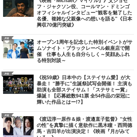
《映画『Michael／マイケル』》父ジョセ
フ・ジャクソン役、コールマン・ドミンゴ
オフィシャルインタビュー“観客を魅了した
名優、複雑な父親像への想いを語る”《日本
興収70億円突破》
PR
オープン1周年を記念した特別イベントがサ
ムソナイト・ブラックレーベル銀座店で開
催 仕事も人生も自分らしく～笑顔あふれ
る特別対談～
PR
《祝59歳》日本中の【ステイサム愛】が大
暴走！ “勝手に”生誕祭試写会開催！ 主演も
助演も全部ステイサム！「ステサミー賞」
爆誕！【応募総数941票 全54作品の栄冠に
輝いた作品とはー!?】
PR
《渡辺淳一原作＆娘・渡邉直子監督》“女性
の性”を真摯に描く意欲作に黒木瞳・西岡德
馬・吉田羊が出演決定！《映画『月がみて