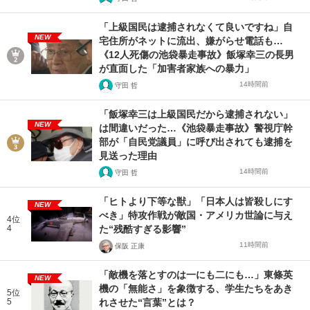
「上級国民は逮捕されなくて良いですね」自
NEW
宅住所がネットに流出、嫌がらせ電話も…
《12人死傷の池袋暴走事故》飯塚幸三の長男
が直面した「加害者家族への暴力」
14時間前
守田 哲
「飯塚幸三は上級国民だから逮捕されない」
NEW
は間違いだった…《池袋暴走事故》警視庁幹
部が「自民党議員」に呼び出されても逮捕を
見送った理由
14時間前
守田 哲
「ヒトより下等な獣」「日本人は皆殺しにす
NEW
べき」特攻作戦が敵国・アメリカ世論に与え
4位
4
た“残酷すぎる影響”
11時間前
保阪 正康
「敵機を落とすのは一にも二にも…」東條英
NEW
機の「無能さ」を象徴する、学生たちをあき
5位
5
れさせた“言葉”とは？