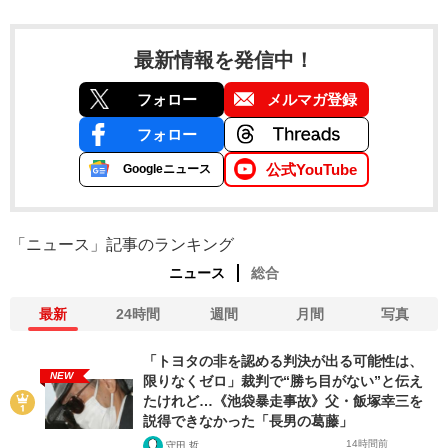
最新情報を発信中！
フォロー
メルマガ登録
フォロー
公式YouTube
Googleニュース
「ニュース」記事のランキング
ニュース
総合
最新
24時間
週間
月間
写真
「トヨタの非を認める判決が出る可能性は、
NEW
限りなくゼロ」裁判で“勝ち目がない”と伝え
たけれど…《池袋暴走事故》父・飯塚幸三を
説得できなかった「長男の葛藤」
14時間前
守田 哲