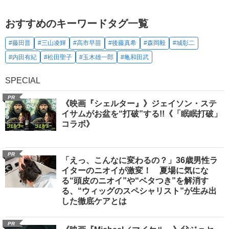
おすすめのキーワードタグ一覧
#藤田晋
#三山凌輝
#高市早苗
#後藤真希
#森岡毅
#城彰二
#内田有紀
#松田聖子
#玉木雄一郎
#亀和田武
SPECIAL
PR
《映画『シェルター』》ジェイソン・ステ
イサムがお盆を“打破”する!!《「眠眠打破」
コラボ》
PR
「えっ、こんなに変わるの？」36歳男性ラ
イターのニオイが激変！ 夏場に気にな
る“頭皮のニオイ”や“ベタつき”を解消す
る、“ウィッグのスペシャリスト”が生み出
した徹底ケアとは
PR