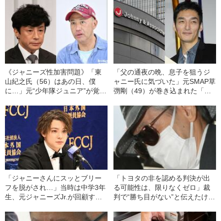
《ジャニーズ性加害問題》「東
「父の通夜の晩、息子を狙うジ
山紀之氏（56）はあの日、僕
ャニー氏に気づいた」元SMAP草
に…」元“少年隊ジュニア”が覚悟
彅剛（49）が巻き込まれた「ジ
の実名・顔出し告白！「生温か
ャニーズ性加害問題」の“数奇な
いんで。最後は出ちゃうんで
因縁”
す」
「ジャニーさんにスッとブリー
「トヨタの非を認める判決が出
フを脱がされ…」当時は中学3年
る可能性は、限りなくゼロ」裁
生、元ジャニーズJr.が回顧する
判で“勝ち目がない”と伝えたけれ
「おぞましい夜の記憶」
ど…《池袋暴走事故》父・飯塚
幸三を説得できなかった「長男