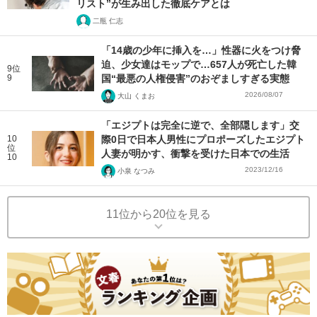
リスト”が生み出した徹底ケアとは
二瓶 仁志
「14歳の少年に挿入を…」性器に火をつけ脅
迫、少女達はモップで…657人が死亡した韓
9位
9
国“最悪の人権侵害”のおぞましすぎる実態
2026/08/07
大山 くまお
「エジプトは完全に逆で、全部隠します」交
10
際0日で日本人男性にプロポーズしたエジプト
位
人妻が明かす、衝撃を受けた日本での生活
10
2023/12/16
小泉 なつみ
11位から20位を見る