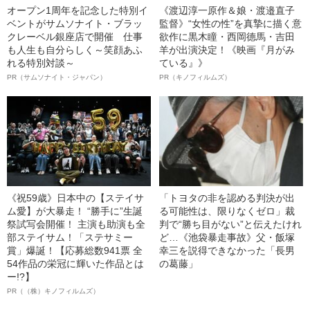
オープン1周年を記念した特別イ
《渡辺淳一原作＆娘・渡邉直子
ベントがサムソナイト・ブラッ
監督》“女性の性”を真摯に描く意
クレーベル銀座店で開催 仕事
欲作に黒木瞳・西岡德馬・吉田
も人生も自分らしく～笑顔あふ
羊が出演決定！《映画『月がみ
れる特別対談～
ている』》
PR（サムソナイト・ジャパン）
PR（キノフィルムズ）
《祝59歳》日本中の【ステイサ
「トヨタの非を認める判決が出
ム愛】が大暴走！ “勝手に”生誕
る可能性は、限りなくゼロ」裁
祭試写会開催！ 主演も助演も全
判で“勝ち目がない”と伝えたけれ
部ステイサム！「ステサミー
ど…《池袋暴走事故》父・飯塚
賞」爆誕！【応募総数941票 全
幸三を説得できなかった「長男
54作品の栄冠に輝いた作品とは
の葛藤」
ー!?】
PR（（株）キノフィルムズ）