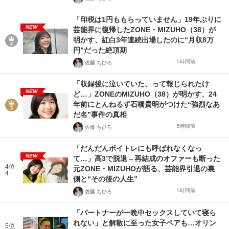
「印税は1円ももらっていません」19年ぶりに
NEW
芸能界に復帰したZONE・MIZUHO（38）が
明かす、紅白3年連続出場したのに“月収8万
円”だった絶頂期
5時間前
佐藤 ちひろ
「収録後に泣いていた、って報じられたけ
NEW
ど…」ZONEのMIZUHO（38）が明かす、24
年前にとんねるず石橋貴明がつけた“強烈なあ
だ名”事件の真相
5時間前
佐藤 ちひろ
「だんだんボイトレにも呼ばれなくなっ
NEW
て…」高3で脱退→再結成のオファーも断った
4位
元ZONE・MIZUHOが語る、芸能界引退の裏
4
側と“その後の人生”
5時間前
佐藤 ちひろ
「パートナーが一晩中セックスしていて寝ら
れない」と解散に至った女子ペアも…オリン
5位