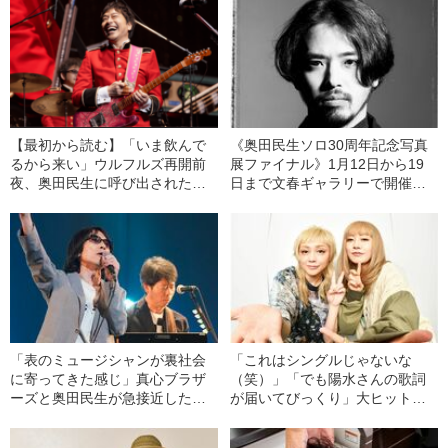
【最初から読む】「いま飲んで
《奥田民生ソロ30周年記念写真
るから来い」ウルフルズ再開前
展ファイナル》1月12日から19
夜、奥田民生に呼び出されたト
日まで文春ギャラリーで開催決
ータス松本が“いじくり倒された
定！《特別プレゼントあり》
夜”
「表のミュージシャンが裏社会
「これはシングルじゃないな
に寄ってきた感じ」真心ブラザ
（笑）」「でも陽水さんの歌詞
ーズと奥田民生が急接近した瞬
が届いてびっくり」大ヒット曲
間「民生さんを知って衝撃的だ
「アジアの純真」が生まれた瞬
ったのは…」
間