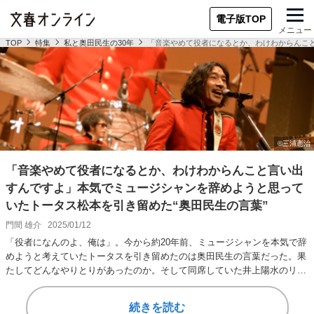
電子版TOP
メニュー
TOP
特集
私と奥田民生の30年
「音楽やめて役者になるとか、わけわからんこと
「音楽やめて役者になるとか、わけわからんこと言い出
すんですよ」本気でミュージシャンを辞めようと思って
いたトータス松本を引き留めた“奥田民生の言葉”
門間 雄介
2025/01/12
「役者になんのよ、俺は」。今から約20年前、ミュージシャンを本気で辞
めようと考えていたトータスを引き留めたのは奥田民生の言葉だった。果
たしてどんなやりとりがあったのか。そして同席していた井上陽水のリア
クションは……。…
続きを読む