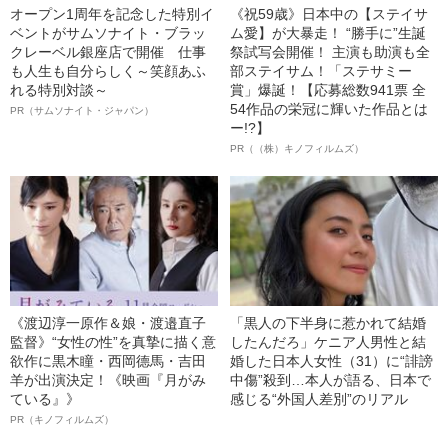
オープン1周年を記念した特別イ
《祝59歳》日本中の【ステイサ
ベントがサムソナイト・ブラッ
ム愛】が大暴走！ “勝手に”生誕
クレーベル銀座店で開催 仕事
祭試写会開催！ 主演も助演も全
も人生も自分らしく～笑顔あふ
部ステイサム！「ステサミー
れる特別対談～
賞」爆誕！【応募総数941票 全
54作品の栄冠に輝いた作品とは
PR（サムソナイト・ジャパン）
ー!?】
PR（（株）キノフィルムズ）
《渡辺淳一原作＆娘・渡邉直子
「黒人の下半身に惹かれて結婚
監督》“女性の性”を真摯に描く意
したんだろ」ケニア人男性と結
欲作に黒木瞳・西岡德馬・吉田
婚した日本人女性（31）に“誹謗
羊が出演決定！《映画『月がみ
中傷”殺到…本人が語る、日本で
ている』》
感じる“外国人差別”のリアル
PR（キノフィルムズ）