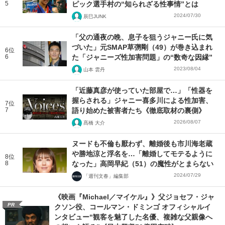
5
ピック選手村の“知られざる性事情”とは
2024/07/30
辰巳JUNK
「父の通夜の晩、息子を狙うジャニー氏に気
づいた」元SMAP草彅剛（49）が巻き込まれ
6位
6
た「ジャニーズ性加害問題」の“数奇な因縁”
2023/08/04
山本 雲丹
「近藤真彦が使っていた部屋で…」「性器を
握らされる」ジャニー喜多川による性加害、
7位
7
語り始めた被害者たち《徹底取材の裏側》
2026/08/07
髙橋 大介
ヌードも不倫も厭わず、離婚後も市川海老蔵
や勝地涼と浮名を…「離婚してモテるように
8位
8
なった」高岡早紀（51）の魔性がとまらない
2024/07/29
「週刊文春」編集部
《映画『Michael／マイケル』》父ジョセフ・ジャ
PR
クソン役、コールマン・ドミンゴ オフィシャルイ
ンタビュー“観客を魅了した名優、複雑な父親像へ