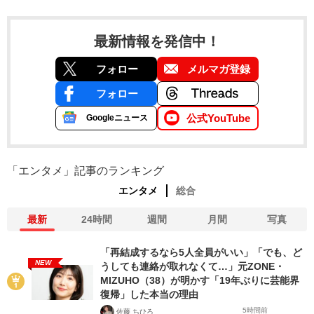
最新情報を発信中！
フォロー
メルマガ登録
フォロー
公式YouTube
Googleニュース
「エンタメ」記事のランキング
エンタメ
総合
最新
24時間
週間
月間
写真
「再結成するなら5人全員がいい」「でも、ど
NEW
うしても連絡が取れなくて…」元ZONE・
MIZUHO（38）が明かす「19年ぶりに芸能界
復帰」した本当の理由
5時間前
佐藤 ちひろ