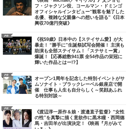
《映画『Michael／マイケル』》父ジョセ
フ・ジャクソン役、コールマン・ドミンゴ
オフィシャルインタビュー“観客を魅了した
名優、複雑な父親像への想いを語る”《日本
興収70億円突破》
PR
《祝59歳》日本中の【ステイサム愛】が大
暴走！ “勝手に”生誕祭試写会開催！ 主演も
助演も全部ステイサム！「ステサミー賞」
爆誕！【応募総数941票 全54作品の栄冠に
輝いた作品とはー!?】
PR
オープン1周年を記念した特別イベントがサ
ムソナイト・ブラックレーベル銀座店で開
催 仕事も人生も自分らしく～笑顔あふれ
る特別対談～
PR
《渡辺淳一原作＆娘・渡邉直子監督》“女性
の性”を真摯に描く意欲作に黒木瞳・西岡德
馬・吉田羊が出演決定！《映画『月がみて