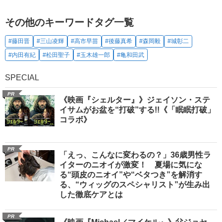
その他のキーワードタグ一覧
#藤田晋
#三山凌輝
#高市早苗
#後藤真希
#森岡毅
#城彰二
#内田有紀
#松田聖子
#玉木雄一郎
#亀和田武
SPECIAL
PR
《映画『シェルター』》ジェイソン・ステ
イサムがお盆を“打破”する!!《「眠眠打破」
コラボ》
PR
「えっ、こんなに変わるの？」36歳男性ラ
イターのニオイが激変！ 夏場に気にな
る“頭皮のニオイ”や“ベタつき”を解消す
る、“ウィッグのスペシャリスト”が生み出
した徹底ケアとは
PR