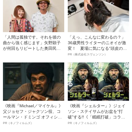
「人間は孤独です。それを彼の
「えっ、こんなに変わるの？」
曲から強く感じます」矢野顕子
36歳男性ライターのニオイが激
が何回もリピートした奥田民生
変！ 夏場に気になる“頭皮のニ
の“名曲”「これは私が歌う曲だと
オイ”や“ベタつき”を解消す
PR（株式会社スヴェンソン）
思いました」
る、“ウィッグのスペシャリス
ト”が生み出した徹底ケアとは
《映画『Michael／マイケル』》
《映画『シェルター』》ジェイ
父ジョセフ・ジャクソン役、コ
ソン・ステイサムがお盆を“打
ールマン・ドミンゴ オフィシャ
破”する!!《「眠眠打破」コラ
ルインタビュー“観客を魅了した
ボ》
PR（キノフィルムズ）
PR（キノフィルムズ）
名優、複雑な父親像への想いを