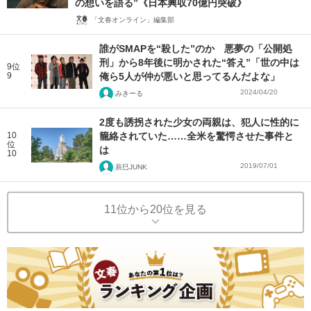
の想いを語る”《日本興収70億円突破》
「文春オンライン」編集部
誰がSMAPを“殺した”のか 悪夢の「公開処
刑」から8年後に明かされた“答え”「世の中は
9位
9
俺ら5人が仲が悪いと思ってるんだよな」
2024/04/20
みきーる
2度も誘拐された少女の両親は、犯人に性的に
10
籠絡されていた……全米を驚愕させた事件と
位
は
10
2019/07/01
辰巳JUNK
11位から20位を見る