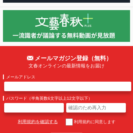
メールマガジン登録（無料）
文春オンラインの最新情報をお届け
メールアドレス
パスワード（半角英数6文字以上12文字以下）
利用規約を確認する
利用規約に同意します