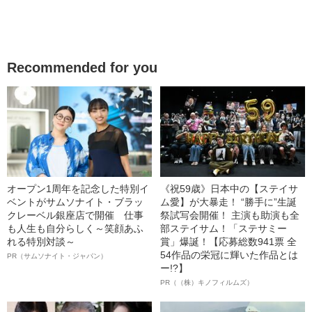
Recommended for you
オープン1周年を記念した特別イ
《祝59歳》日本中の【ステイサ
ベントがサムソナイト・ブラッ
ム愛】が大暴走！ “勝手に”生誕
クレーベル銀座店で開催 仕事
祭試写会開催！ 主演も助演も全
も人生も自分らしく～笑顔あふ
部ステイサム！「ステサミー
れる特別対談～
賞」爆誕！【応募総数941票 全
54作品の栄冠に輝いた作品とは
PR（サムソナイト・ジャパン）
ー!?】
PR（（株）キノフィルムズ）