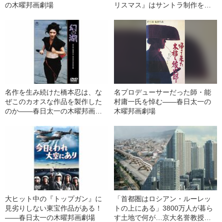
の木曜邦画劇場
リスマス』はサントラ制作を条
件に出演、名匠のオーダーに怒
って作曲した映画とは？
名作を生み続けた橋本忍は、な
名プロデューサーだった師・能
ぜこのカオスな作品を製作した
村庸一氏を悼む――春日太一の
のか――春日太一の木曜邦画劇
木曜邦画劇場
場
大ヒット中の『トップガン』に
「首都圏はロシアン・ルーレッ
見劣りしない東宝作品がある！
トの上にある」3800万人が暮ら
――春日太一の木曜邦画劇場
す土地で何が…京大名誉教授が