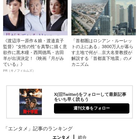
《渡辺淳一原作＆娘・渡邉直子
「首都圏はロシアン・ルーレッ
監督》“女性の性”を真摯に描く意
トの上にある」3800万人が暮ら
欲作に黒木瞳・西岡德馬・吉田
す土地で何が…京大名誉教授が
羊が出演決定！《映画『月がみ
解説する「首都直下地震」のメ
ている』》
カニズム
PR（キノフィルムズ）
X(旧Twitter)をフォローして最新記事
をいち早く読もう
週刊文春をフォロー
「エンタメ」記事のランキング
エンタメ
総合