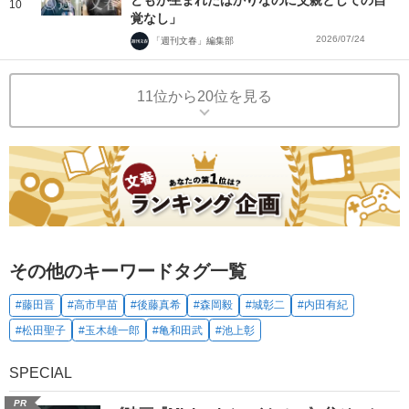
10
覚なし」
2026/07/24
「週刊文春」編集部
11位から20位を見る
その他のキーワードタグ一覧
#藤田晋
#高市早苗
#後藤真希
#森岡毅
#城彰二
#内田有紀
#松田聖子
#玉木雄一郎
#亀和田武
#池上彰
SPECIAL
PR