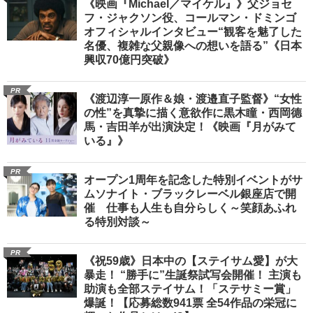
《映画『Michael／マイケル』》父ジョセ
フ・ジャクソン役、コールマン・ドミンゴ
オフィシャルインタビュー“観客を魅了した
名優、複雑な父親像への想いを語る”《日本
興収70億円突破》
PR
《渡辺淳一原作＆娘・渡邉直子監督》“女性
の性”を真摯に描く意欲作に黒木瞳・西岡德
馬・吉田羊が出演決定！《映画『月がみて
いる』》
PR
オープン1周年を記念した特別イベントがサ
ムソナイト・ブラックレーベル銀座店で開
催 仕事も人生も自分らしく～笑顔あふれ
る特別対談～
PR
《祝59歳》日本中の【ステイサム愛】が大
暴走！ “勝手に”生誕祭試写会開催！ 主演も
助演も全部ステイサム！「ステサミー賞」
爆誕！【応募総数941票 全54作品の栄冠に