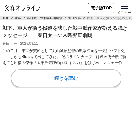
電子版TOP
メニュー
TOP
連載
春日太一の木曜邦画劇場
週刊文春
戦下、軍人が負う役割を映した
戦下、軍人が負う役割を映した戦中派作家が訴える強き
メッセージ――春日太一の木曜邦画劇場
春日 太一
2025/03/11
この二月、東宝が突如として丸山誠治監督の戦争映画を一気にソフト化
――しかもBlu-rayで出してきた。 そのラインナップには映画史全般で捉
えても屈指の傑作『太平洋奇跡の作戦 キスカ』をはじめ、メジャー作が
並んでいる…
続きを読む