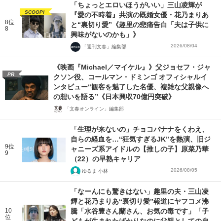
「ちょっとエロいほうがいい」三山凌輝が
SCOOP!
『愛の不時着』共演の既婚女優・花乃まりあ
8位
と“裏切り愛”《趣里の悲痛告白「夫は子供に
8
興味がないのかも」》
2026/08/04
「週刊文春」編集部
《映画『Michael／マイケル』》父ジョセフ・ジャ
PR
クソン役、コールマン・ドミンゴ オフィシャルイ
ンタビュー“観客を魅了した名優、複雑な父親像へ
の想いを語る”《日本興収70億円突破》
「文春オンライン」編集部
「生理が来ないの」チョコバナナをくわえ、
自らの経血を…“狂気すぎるJK”を熱演、旧ジ
9位
ャニーズ系アイドルの【推しの子】原菜乃華
9
（22）の早熟キャリア
2026/08/05
ゆるま 小林
「なーんにも驚きはない」趣里の夫・三山凌
輝と花乃まりあ“裏切り愛”報道にヤフコメ沸
10
騰「水谷豊さん蘭さん、お気の毒です」「子
位
どもが生まれたばかりなのに父親としての自