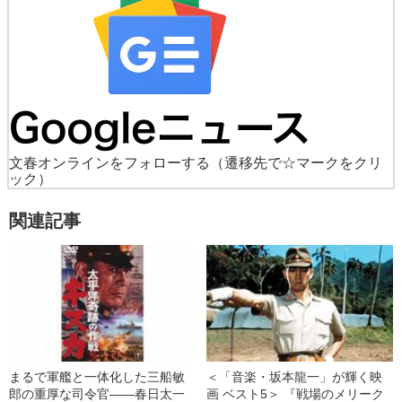
文春オンラインをフォローする
（遷移先で☆マークをクリ
ック）
関連記事
まるで軍艦と一体化した三船敏
＜「音楽・坂本龍一」が輝く映
郎の重厚な司令官――春日太一
画 ベスト5＞ 『戦場のメリーク