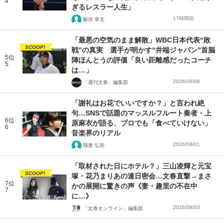
4
ぎるレスラー人生」
17時間前
飯伏 幸太
「最悪の空気のまま解散」WBC日本代表“敗
SCOOP!
戦”の真実 選手が明かす“井端ジャパン”首脳
5位
陣ほんとうの評価「良い距離感だったコーチ
5
は…」
2026/08/06
「週刊文春」編集部
「謝礼はお花でいいですか？」と言われ絶
句…SNSで話題のマッスルフルート奏者・上
6位
原麻衣が語る、プロでも「食べていけない」
6
音楽界のリアル
2026/08/01
我妻 弘崇
「取材された日にホテル？」三山凌輝と元宝
SCOOP!
塚・花乃まりあの連日密会…文春直撃→まさ
7位
かの展開に驚きの声《妻・趣里の不在中
7
に…》
2026/08/03
「文春オンライン」編集部