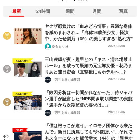
最新
24時間
週間
月間
写真
ヤクザ顔負けの「血みどろ情事」豊満な身体
を舐めまわされ…「自称16歳美少女」怪演
中、かたせ梨乃（69）の美しすぎる“熟れ方”
2026/08/06
ゆるま 小林
三山凌輝が妻・趣里との「キス・濡れ場禁止
SCOOP!
ルール」を破って既婚の元宝塚女優・花乃ま
りあと連日密会《直撃後にもホテルへ…》
2026/08/04
「週刊文春」編集部
「敗因分析は一切聞かれなかった」侍ジャパ
SCOOP!
ン選手が証言した“NPB聞き取り調査”の実態
「選手から次期監督の要求は…」
2026/08/06
「週刊文春」編集部
「僕は根っこが違う。イロモノ団体から来た
NEW
んで」新日に所属しても“外様扱い”…それで
4位
もスターになった飯伏幸太（44）の「異色す