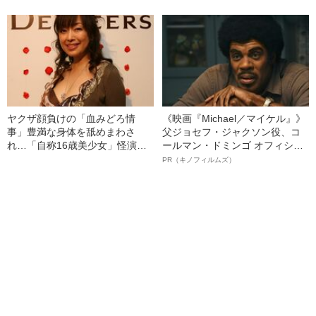
解説する「首都直下地震」のメ
カニズム
ヤクザ顔負けの「血みどろ情
《映画『Michael／マイケル』》
事」豊満な身体を舐めまわさ
父ジョセフ・ジャクソン役、コ
れ…「自称16歳美少女」怪演
ールマン・ドミンゴ オフィシャ
中、かたせ梨乃（69）の美しす
ルインタビュー“観客を魅了した
PR（キノフィルムズ）
ぎる“熟れ方”
名優、複雑な父親像への想いを
語る”《日本興収70億円突破》