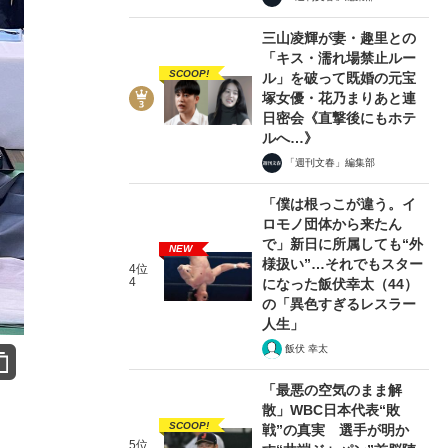
三山凌輝が妻・趣里との
「キス・濡れ場禁止ルー
SCOOP!
ル」を破って既婚の元宝
塚女優・花乃まりあと連
日密会《直撃後にもホテ
ルへ…》
「週刊文春」編集部
「僕は根っこが違う。イ
ロモノ団体から来たん
で」新日に所属しても“外
NEW
様扱い”…それでもスター
4位
4
になった飯伏幸太（44）
の「異色すぎるレスラー
人生」
飯伏 幸太
「最悪の空気のまま解
散」WBC日本代表“敗
SCOOP!
戦”の真実 選手が明か
5位