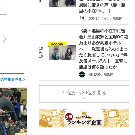
9
展開に驚きの声《妻・趣
里の不在中に…》
「文春オンライン」編集部
《妻・趣里の不在中に密
会》三山凌輝と宝塚OG花
乃まりあが高級ホテル
SCOOP!
10
へ…「報道後も2人はまっ
位
たく反省していない」“無
10
反省メール”入手 直撃に
趣里は何を語ったか
「週刊文春」編集部
この特集を見る
11位から20位を見る