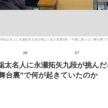
いまさら聞け
井聡太名人に永瀬拓矢九段が挑んだ名人戦第5局、“中継に映らない舞台裏”で
手が証言した“NPB聞...
「クマが悪者扱いされているの
#6
#7
聡太名人に永瀬拓矢九段が挑んだ
い舞台裏”で何が起きていたのか
もっと見る
カー日本代表・森保一監督...