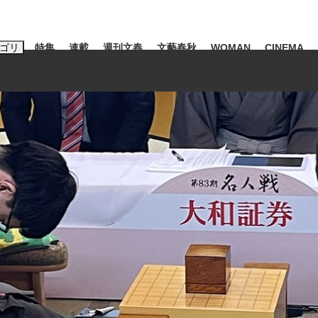
ゴリ
特集
連載
週刊文春
文藝春秋
WOMAN
CINEMA
キーワード入力
ス
エンタメ
ライフ
ビジネス
ーワードタグ一覧
山凌輝
#高市早苗
#後藤真希
#森岡毅
#城彰二
#内田有紀
観る将棋、読
#亀和田武
て明かした日本代表監督に...
「最悪の空気のまま解散」W