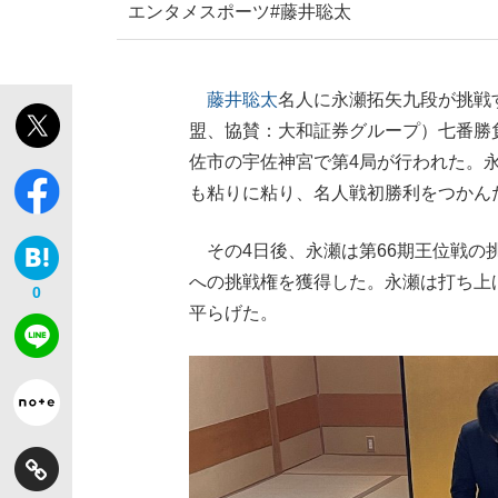
エンタメ
スポーツ
#藤井聡太
藤井聡太
名人に永瀬拓矢九段が挑戦
盟、協賛：大和証券グループ）七番勝負
佐市の宇佐神宮で第4局が行われた。
も粘りに粘り、名人戦初勝利をつかん
その4日後、永瀬は第66期王位戦の
への挑戦権を獲得した。永瀬は打ち上
0
平らげた。