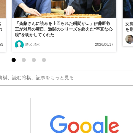
「斎藤さんに読みを上回られた瞬間が…」伊藤匠叡
棋
女
王が対局の翌日、激闘のシリーズを終えた“率直な心
の
を
境”を明かしてくれた
勝又 清和
2026/06/17
03
将棋、読む将棋」記事をもっと見る