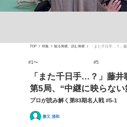
TOP
特集
観る将棋、読む将棋
「また千日手…？」藤
「敗因分析は一切聞かれなかった」侍ジャパン選
キングの誕生を、目撃せよ。
#1〜
#5
「また千日手…？」藤井
第5局、“中継に映らな
the Style
プロが読み解く第83期名人戦 #5-1
勝又 清和
「目標達成できなかったからと言って…」サッ