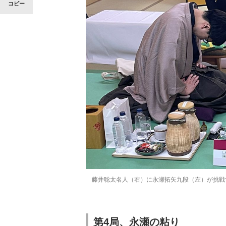
コピー
藤井聡太名人（右）に永瀬拓矢九段（左）が挑戦
第4局、永瀬の粘り