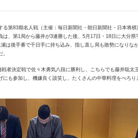
もっと見る
する第83期名人戦（主催：毎日新聞社・朝日新聞社・日本将棋
は、第1局から藤井が3連勝した後、5月17日・18日に大分県
永瀬は後手番で千日手に持ち込み、指し直し局も敗勢になりな
だ。
挑戦者決定戦で佐々木勇気八段に勝利し、こちらでも藤井聡太
げにも参加し、機嫌良く談笑し、たくさんの中華料理をぺろり