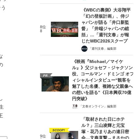
そう
《WBCの裏側》大谷翔平
「幻の登板計画」、侍ジ
ャパンが語る「井口新監
8位
督」「井端ジャパンの総
8
括」…「週刊文春」が報
じたWBC2026スクープ
「週刊文春」編集部
な
《映画『Michael／マイケ
の
ル』》父ジョセフ・ジャクソン
役、コールマン・ドミンゴ オフ
PR
ィシャルインタビュー“観客を
魅了した名優、複雑な父親像へ
の想いを語る”《日本興収70億
し
円突破》
生
「文春オンライン」編集部
王
「取材された日にホテ
ル？」三山凌輝と元宝
SCOOP!
塚・花乃まりあの連日密
9位
会…文春直撃→まさかの