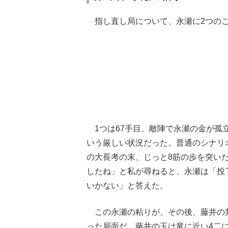
指し直し局について、永瀬に2つの
1つは67手目、敵陣で永瀬の金が孤
いう厳しい状況だった。普通のシナリ
の大長考の末、じっと8筋の歩を突い
したね」と私が尋ねると、永瀬は「投
いかない」と答えた。
この永瀬の粘りが、その後、藤井の判
った局面だ。藤井の玉は竜に近い4二