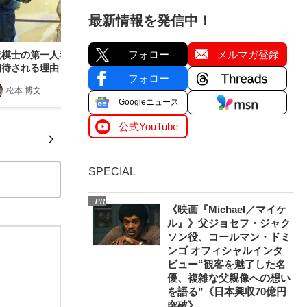
最新情報を発信中！
フォロー
メルマガ登録
流棋士の第一人者、里見香奈が初の「女性棋士」
期待される理由
フォロー
松本 博文
2018/08/28
Googleニュース
公式YouTube
SPECIAL
PR
《映画『Michael／マイケ
ル』》父ジョセフ・ジャク
ソン役、コールマン・ドミ
ンゴ オフィシャルインタ
ビュー“観客を魅了した名
優、複雑な父親像への想い
を語る”《日本興収70億円
突破》