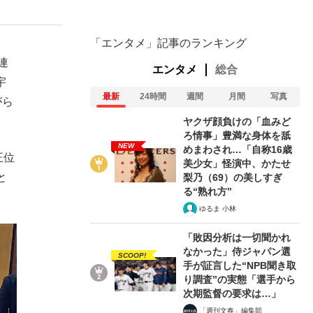
「エンタメ」記事のランキング
連
エンタメ
総合
宇
最新
24時間
週間
月間
写真
がら
ヤクザ顔負けの「血みど
ろ情事」豊満な身体を舐
NEW
めまわされ…「自称16歳
王位
美少女」怪演中、かたせ
と
梨乃（69）の美しすぎ
る“熟れ方”
ゆるま 小林
「敗因分析は一切聞かれ
なかった」侍ジャパン選
SCOOP!
手が証言した“NPB聞き取
り調査”の実態「選手から
次期監督の要求は…」
「週刊文春」編集部