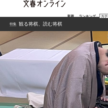
新着
ランキング
カテ
観る将棋、読む将棋
特集
スクープ
ニュー
おすすめのキ
#藤田晋
#三
#玉木雄一郎
「90%は失敗する。でも…」本田圭佑が初め
終戦から81年