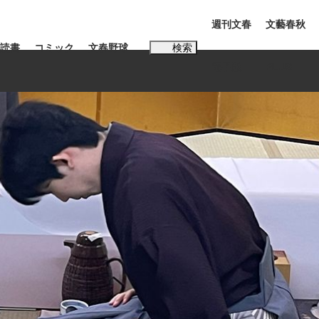
週刊文春
文藝春秋
読書
コミック
文春野球
検索
電子版
PLUS
インタビュー
読書
#松田聖子
む将棋
BC日本代表“敗戦”の真実 選手が明かす...