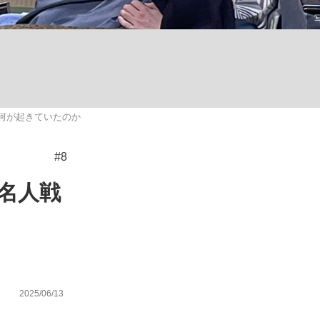
ない資産運用のすべて
何が起きていたのか
が悲しい」『北の国から』倉本聰氏（91...
#8
名人戦
2025/06/13