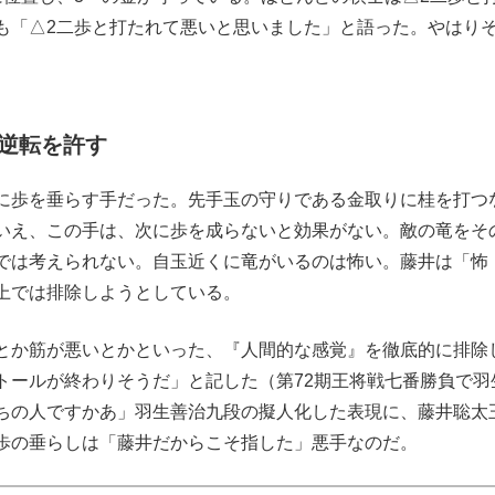
も「△2二歩と打たれて悪いと思いました」と語った。やはり
逆転を許す
に歩を垂らす手だった。先手玉の守りである金取りに桂を打つ
いえ、この手は、次に歩を成らないと効果がない。敵の竜をそ
では考えられない。自玉近くに竜がいるのは怖い。藤井は「怖
上では排除しようとしている。
とか筋が悪いとかといった、『人間的な感覚』を徹底的に排除
トールが終わりそうだ」と記した（第72期王将戦七番勝負で羽
ちの人ですかあ」羽生善治九段の擬人化した表現に、藤井聡太
歩の垂らしは「藤井だからこそ指した」悪手なのだ。