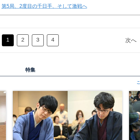
第5局、2度目の千日手、そして激戦へ
1
2
3
4
次へ
特集