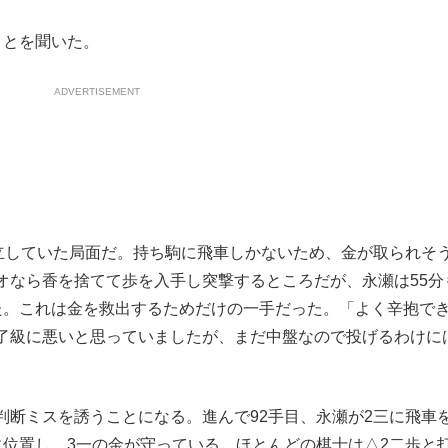
ことを聞いた。
ADVERTISEMENT
立していた局面だ。持ち駒に飛車しかないため、金が取られそ
オなら香を捨てて歩を入手し突撃するところだが、永瀬は55分
た。これは金を救出するためだけの一手だった。「よく辛抱で
了級に悪いと思っていましたが、まだ中盤なので投げるわけに
断ミスを誘うことになる。進んで92手目、永瀬が2三に飛車
に位置し、3一の金が守っている。ほとんどの棋士は△2二歩と