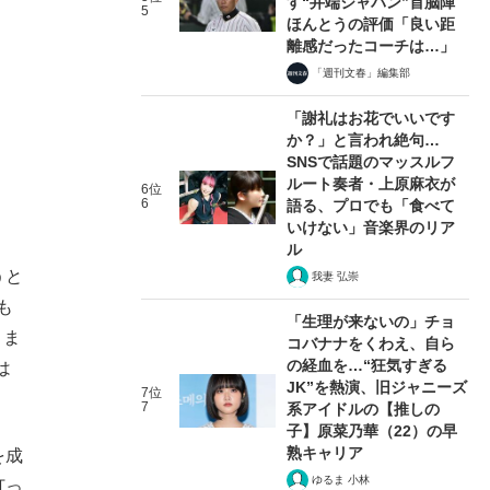
す“井端ジャパン”首脳陣
5
ほんとうの評価「良い距
離感だったコーチは…」
「週刊文春」編集部
「謝礼はお花でいいです
か？」と言われ絶句…
SNSで話題のマッスルフ
ルート奏者・上原麻衣が
6位
6
語る、プロでも「食べて
いけない」音楽界のリア
ル
うと
我妻 弘崇
も
「生理が来ないの」チョ
きま
コバナナをくわえ、自ら
の経血を…“狂気すぎる
は
JK”を熱演、旧ジャニーズ
7位
7
系アイドルの【推しの
子】原菜乃華（22）の早
熟キャリア
を成
ゆるま 小林
打っ