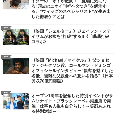
イターのニオイが激変！ 夏場に気にな
る“頭皮のニオイ”や“ベタつき”を解消す
る、“ウィッグのスペシャリスト”が生み出
した徹底ケアとは
PR
《映画『シェルター』》ジェイソン・ステ
イサムがお盆を“打破”する!!《「眠眠打破」
コラボ》
PR
《映画『Michael／マイケル』》父ジョセ
フ・ジャクソン役、コールマン・ドミンゴ
オフィシャルインタビュー“観客を魅了した
名優、複雑な父親像への想いを語る”《日本
興収70億円突破》
PR
オープン1周年を記念した特別イベントがサ
ムソナイト・ブラックレーベル銀座店で開
催 仕事も人生も自分らしく～笑顔あふれ
る特別対談～