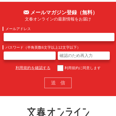
メールマガジン登録（無料）
文春オンラインの最新情報をお届け
メールアドレス
パスワード（半角英数6文字以上12文字以下）
利用規約を確認する
利用規約に同意します