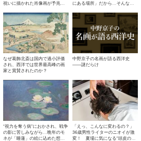
祝いに描かれた肖像画が予兆す
にある場所」だから…そんな現
る、デザイナー夫妻の“その後”
代人に勧める、美術館の“意外な
楽しみ方”
なぜ葛飾北斎は国内で過小評価
中野京子の名画が語る西洋史
され、西洋では世界最高峰の画
――謎だらけ
家と賞賛されたのか？
“視力を奪う病”におかされ、戦争
「えっ、こんなに変わるの？」
の影に苦しみながら…晩年のモ
36歳男性ライターのニオイが激
ネが「睡蓮」の絵に込めた想い
変！ 夏場に気になる“頭皮のニ