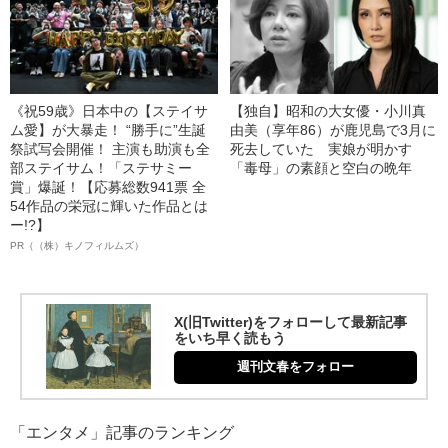
《祝59歳》日本中の【ステイサ
【独自】昭和の大女優・小川真
ム愛】が大暴走！ “勝手に”生誕
由美（享年86）が鹿児島で3月に
祭試写会開催！ 主演も助演も全
死去していた 実娘が明かす
部ステイサム！「ステサミー
「毒母」の素顔と空白の晩年
賞」爆誕！【応募総数941票 全
54作品の栄冠に輝いた作品とは
ー!?】
PR（（株）キノフィルムズ）
X(旧Twitter)をフォローして最新記事
をいち早く読もう
週刊文春をフォロー
「エンタメ」記事のランキング