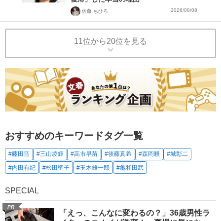
2026/08/08
佐藤 ちひろ
11位から20位を見る
おすすめのキーワードタグ一覧
#藤田晋
#三山凌輝
#高市早苗
#後藤真希
#森岡毅
#城彰二
#内田有紀
#松田聖子
#玉木雄一郎
#亀和田武
SPECIAL
PR
「えっ、こんなに変わるの？」36歳男性ラ