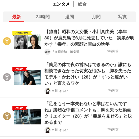
エンタメ
総合
最新
24時間
週間
月間
写真
【独自】昭和の大女優・小川真由美（享年
SCOOP!
86）が鹿児島で3月に死去していた 実娘が明
かす「毒母」の素顔と空白の晩年
9時間前
「文藝春秋」編集部
「義足の体で夜の営みはできるのか」誰にも
NEW
相談できなかった切実な悩みも…脚を失った
モデル・かわけい（28）が「ずっと運がい
い」と言えるワケ
7時間前
市川 はるひ
「足をもう一本失わないと学ばないんです
NEW
ね」痛烈な中傷コメントも…脚を失った動画
クリエイター（28）が「義足を見せる」と決
めるまで
7時間前
市川 はるひ