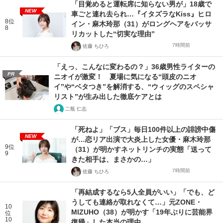
「目覚めると運転席に知らない男が」18歳で
NEW
車ごと連れ去られ…『イタズラなKiss』ヒロ
8位
イン・麻木玲那（31）がロングヘアをバッサ
8
リカットした“切実な理由”
7時間前
佐藤 ちひろ
「えっ、こんなに変わるの？」36歳男性ライターの
PR
ニオイが激変！ 夏場に気になる“頭皮のニオ
イ”や“ベタつき”を解消する、“ウィッグのスペシャ
リスト”が生み出した徹底ケアとは
二瓶 仁志
「死ねよ」「ブス」毎日100件以上の誹謗中傷
NEW
が…恋リア出演で大炎上した女優・麻木玲那
9位
（31）が明かすネットリンチの実態「送って
9
きた相手は、まさかの…」
7時間前
佐藤 ちひろ
「再結成するなら5人全員がいい」「でも、ど
うしても連絡が取れなくて…」元ZONE・
10
MIZUHO（38）が明かす「19年ぶりに芸能界
位
10
復帰」した本当の理由