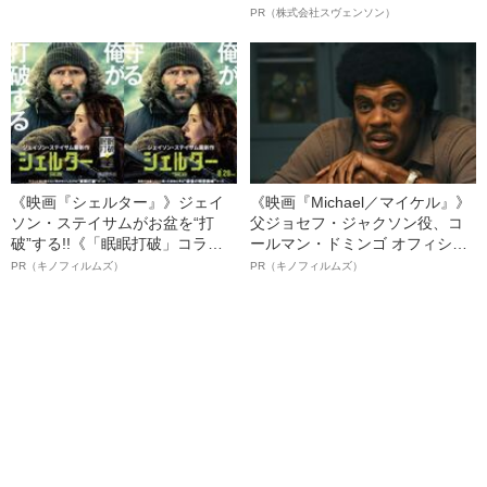
とは？《豊田市美術館「モネ 睡
オイ”や“ベタつき”を解消す
PR（株式会社スヴェンソン）
蓮のとき」》
る、“ウィッグのスペシャリス
ト”が生み出した徹底ケアとは
《映画『シェルター』》ジェイ
《映画『Michael／マイケル』》
ソン・ステイサムがお盆を“打
父ジョセフ・ジャクソン役、コ
破”する!!《「眠眠打破」コラ
ールマン・ドミンゴ オフィシャ
ボ》
ルインタビュー“観客を魅了した
PR（キノフィルムズ）
PR（キノフィルムズ）
名優、複雑な父親像への想いを
語る”《日本興収70億円突破》