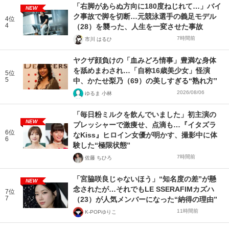
「右脚があらぬ方向に180度ねじれて…」バイ
NEW
ク事故で脚を切断…元競泳選手の義足モデル
4位
4
（28）を襲った、人生を一変させた事故
7時間前
市川 はるひ
ヤクザ顔負けの「血みどろ情事」豊満な身体
を舐めまわされ…「自称16歳美少女」怪演
5位
5
中、かたせ梨乃（69）の美しすぎる“熟れ方”
2026/08/06
ゆるま 小林
「毎日粉ミルクを飲んでいました」初主演の
NEW
プレッシャーで激痩せ、点滴も…『イタズラ
6位
なKiss』ヒロイン女優が明かす、撮影中に体
6
験した“極限状態”
7時間前
佐藤 ちひろ
「宮脇咲良じゃないほう」“知名度の差”が懸
NEW
念されたが…それでもLE SSERAFIMカズハ
7位
7
（23）が人気メンバーになった“納得の理由”
11時間前
K-POPゆりこ