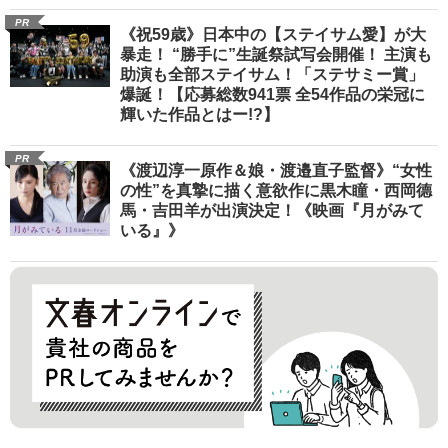
PR
《祝59歳》日本中の【ステイサム愛】が大
暴走！ “勝手に”生誕祭試写会開催！ 主演も
助演も全部ステイサム！「ステサミー賞」
爆誕！【応募総数941票 全54作品の栄冠に
輝いた作品とはー!?】
PR
《渡辺淳一原作＆娘・渡邉直子監督》“女性
の性”を真摯に描く意欲作に黒木瞳・西岡德
馬・吉田羊が出演決定！《映画『月がみて
いる』》