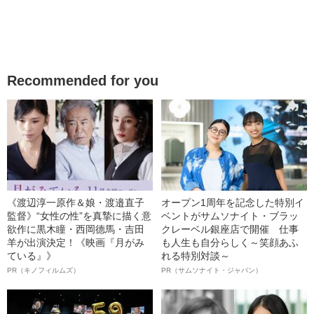
Recommended for you
《渡辺淳一原作＆娘・渡邉直子
オープン1周年を記念した特別イ
監督》“女性の性”を真摯に描く意
ベントがサムソナイト・ブラッ
欲作に黒木瞳・西岡德馬・吉田
クレーベル銀座店で開催 仕事
羊が出演決定！《映画『月がみ
も人生も自分らしく～笑顔あふ
ている』》
れる特別対談～
PR（キノフィルムズ）
PR（サムソナイト・ジャパン）