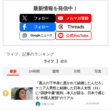
最新情報を発信中！
フォロー
メルマガ登録
フォロー
公式YouTube
Googleニュース
「ライフ」記事のランキング
ライフ
総合
最新
24時間
週間
月間
写真
「黒人の下半身に惹かれて結婚したんだろ」
ケニア人男性と結婚した日本人女性（31）
に“誹謗中傷”殺到…本人が語る、日本で感じ
る“外国人差別”のリアル
2026/08/08
小泉 なつみ