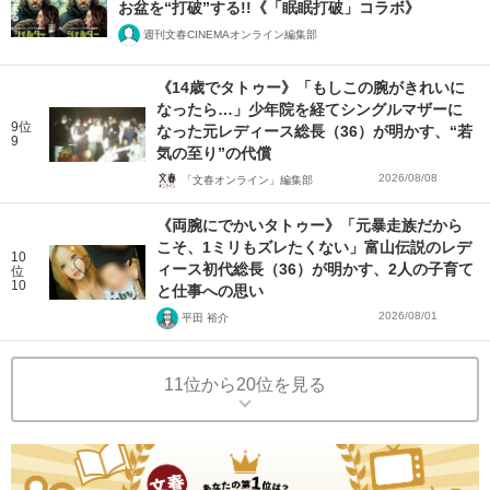
お盆を“打破”する!!《「眠眠打破」コラボ》
週刊文春CINEMAオンライン編集部
《14歳でタトゥー》「もしこの腕がきれいに
なったら…」少年院を経てシングルマザーに
9位
なった元レディース総長（36）が明かす、“若
9
気の至り”の代償
2026/08/08
「文春オンライン」編集部
《両腕にでかいタトゥー》「元暴走族だから
こそ、1ミリもズレたくない」富山伝説のレデ
10
ィース初代総長（36）が明かす、2人の子育て
位
10
と仕事への思い
2026/08/01
平田 裕介
11位から20位を見る