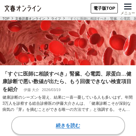
電子版TOP
メニュー
TOP
文春読書オンライン
ライフ
「すぐに医師に相談すべき」腎臓、心電図、
「すぐに医師に相談すべき」腎臓、心電図、尿蛋白…健
康診断で悪い数値が出たら、もう回復できない検査項目
を紹介
伊藤 大介
2026/03/19
健康診断のシーズンを迎え、結果に一喜一憂している人も多いはず。年間
3万人を診察する総合診療医の伊藤大介さんは、「健康診断こそが深刻な
病気の『芽』を摘むことができる唯一の方法です」と強調する。 そんな
伊藤さんの著書『…
続きを読む