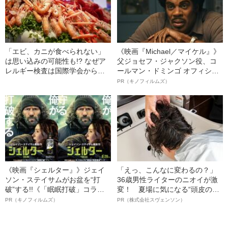
「エビ、カニが食べられない」
《映画『Michael／マイケル』》
は思い込みの可能性も!? なぜア
父ジョセフ・ジャクソン役、コ
レルギー検査は国際学会から
ールマン・ドミンゴ オフィシャ
「誤診が増える」「生活の質が
ルインタビュー“観客を魅了した
PR（キノフィルムズ）
低下する」とまで言われるのか
名優、複雑な父親像への想いを
語る”《日本興収70億円突破》
《映画『シェルター』》ジェイ
「えっ、こんなに変わるの？」
ソン・ステイサムがお盆を“打
36歳男性ライターのニオイが激
破”する!!《「眠眠打破」コラ
変！ 夏場に気になる“頭皮のニ
ボ》
オイ”や“ベタつき”を解消す
PR（キノフィルムズ）
PR（株式会社スヴェンソン）
る、“ウィッグのスペシャリス
ト”が生み出した徹底ケアとは