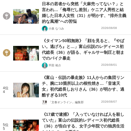
日本の若者から突然「大麻売ってない？」と
言われ…「侮辱だし差別」ケニア人男性と結
婚した日本人女性（31）が明かす、“排外主義
的な風潮”への苦悩
2026/08/08
小泉 なつみ
《タイマン50戦無敗》「顔を見ると、『やば
い。逃げろ』と…」富山伝説のレディース初
代総長（36）が語る、ギャルサー制圧と朝ま
でのバイク暴走
2026/08/01
平田 裕介
《富山・伝説の暴走族》11人からの集団リン
チ、腕に10箇所以上の根性焼き…「音速天
4位
女」初代総長しおりさん（36）が明かす、過
4
酷すぎる10代
2026/08/07
「文春オンライン」編集部
《17歳で逮捕》「入っていなければ人を殺し
ていた」富山の伝説的レディース初代総長
5位
（36）が告白する、女子少年院での独房生活
5