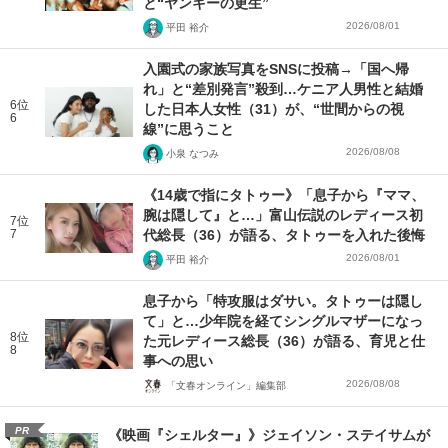
と“ヤンキーの更生”
2026/08/01
平田 裕介
入園式の家族写真をSNSに投稿→「国へ帰
れ」と“差別発言”殺到…ケニア人男性と結婚
6位
した日本人女性（31）が、“世間からの視
6
線”に思うこと
2026/08/08
小泉 なつみ
《14歳で指にタトゥー》「息子から『ママ、
腕は隠して』と…」富山伝説のレディース初
7位
7
代総長（36）が語る、タトゥーを入れた後悔
2026/08/01
平田 裕介
息子から「特攻服はダサい。タトゥーは隠し
て」と…少年院を経てシングルマザーになっ
8位
た元レディース総長（36）が語る、育児と仕
8
事への思い
2026/08/08
「文春オンライン」編集部
PR
《映画『シェルター』》ジェイソン・ステイサムが