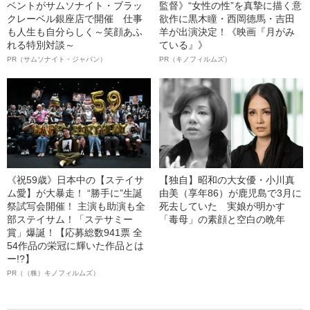
ベントがサムソナイト・ブラッ
監督》“女性の性”を真摯に描く意
クレーベル銀座店で開催 仕事
欲作に黒木瞳・西岡德馬・吉田
も人生も自分らしく～笑顔あふ
羊が出演決定！《映画『月がみ
れる特別対談～
ている』》
PR（サムソナイト・ジャパン）
PR（キノフィルムズ）
《祝59歳》日本中の【ステイサ
【独自】昭和の大女優・小川真
ム愛】が大暴走！ “勝手に”生誕
由美（享年86）が鹿児島で3月に
祭試写会開催！ 主演も助演も全
死去していた 実娘が明かす
部ステイサム！「ステサミー
「毒母」の素顔と空白の晩年
賞」爆誕！【応募総数941票 全
54作品の栄冠に輝いた作品とは
ー!?】
PR（（株）キノフィルムズ）