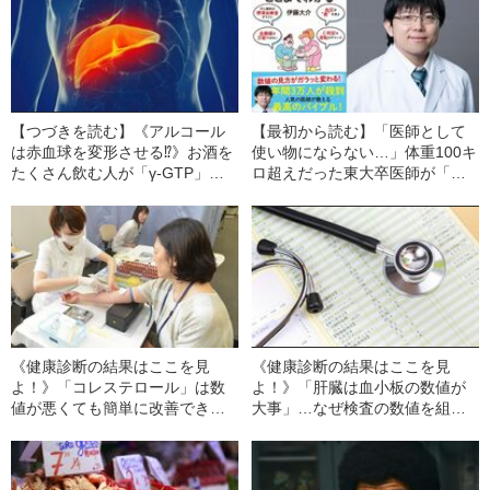
【つづきを読む】《アルコール
【最初から読む】「医師として
は赤血球を変形させる⁉》お酒を
使い物にならない…」体重100キ
たくさん飲む人が「γ-GTP」
ロ超えだった東大卒医師が「健
「尿酸値」以外にも、健康診断
康診断」を活用して、半年間で
で気にするべき検査項目とは
30キロのダイエットに成功する
まで
《健康診断の結果はここを見
《健康診断の結果はここを見
よ！》「コレステロール」は数
よ！》「肝臓は血小板の数値が
値が悪くても簡単に改善できる
大事」…なぜ検査の数値を組み
が、「クレアチニン」は元に戻
合わせると本当の病気リスクが
らない…その違いとは!?
分かるのか