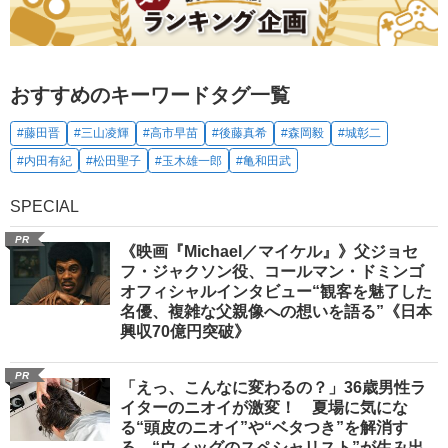
おすすめのキーワードタグ一覧
#藤田晋
#三山凌輝
#高市早苗
#後藤真希
#森岡毅
#城彰二
#内田有紀
#松田聖子
#玉木雄一郎
#亀和田武
SPECIAL
PR
《映画『Michael／マイケル』》父ジョセ
フ・ジャクソン役、コールマン・ドミンゴ
オフィシャルインタビュー“観客を魅了した
名優、複雑な父親像への想いを語る”《日本
興収70億円突破》
PR
「えっ、こんなに変わるの？」36歳男性ラ
イターのニオイが激変！ 夏場に気にな
る“頭皮のニオイ”や“ベタつき”を解消す
る、“ウィッグのスペシャリスト”が生み出