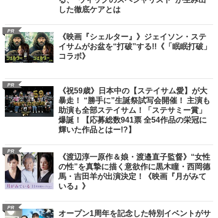
した徹底ケアとは
PR
《映画『シェルター』》ジェイソン・ステ
イサムがお盆を“打破”する!!《「眠眠打破」
コラボ》
PR
《祝59歳》日本中の【ステイサム愛】が大
暴走！ “勝手に”生誕祭試写会開催！ 主演も
助演も全部ステイサム！「ステサミー賞」
爆誕！【応募総数941票 全54作品の栄冠に
輝いた作品とはー!?】
PR
《渡辺淳一原作＆娘・渡邉直子監督》“女性
の性”を真摯に描く意欲作に黒木瞳・西岡德
馬・吉田羊が出演決定！《映画『月がみて
いる』》
PR
オープン1周年を記念した特別イベントがサ