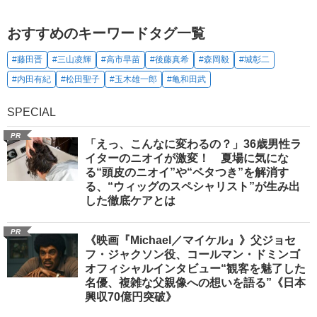
おすすめのキーワードタグ一覧
#藤田晋
#三山凌輝
#高市早苗
#後藤真希
#森岡毅
#城彰二
#内田有紀
#松田聖子
#玉木雄一郎
#亀和田武
SPECIAL
PR
「えっ、こんなに変わるの？」36歳男性ラ
イターのニオイが激変！ 夏場に気にな
る“頭皮のニオイ”や“ベタつき”を解消す
る、“ウィッグのスペシャリスト”が生み出
した徹底ケアとは
PR
《映画『Michael／マイケル』》父ジョセ
フ・ジャクソン役、コールマン・ドミンゴ
オフィシャルインタビュー“観客を魅了した
名優、複雑な父親像への想いを語る”《日本
興収70億円突破》