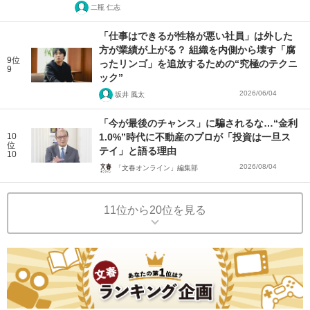
二瓶 仁志
「仕事はできるが性格が悪い社員」は外した
方が業績が上がる？ 組織を内側から壊す「腐
9位
ったリンゴ」を追放するための“究極のテクニ
9
ック”
2026/06/04
坂井 風太
「今が最後のチャンス」に騙されるな…“金利
10
1.0%”時代に不動産のプロが「投資は一旦ス
位
テイ」と語る理由
10
2026/08/04
「文春オンライン」編集部
11位から20位を見る