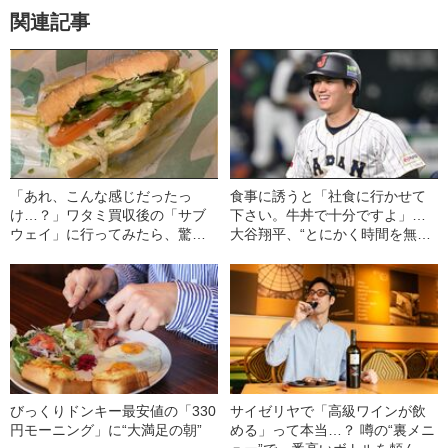
関連記事
「あれ、こんな感じだったっ
食事に誘うと「社食に行かせて
け…？」ワタミ買収後の「サブ
下さい。牛丼で十分ですよ」…
ウェイ」に行ってみたら、驚き
大谷翔平、“とにかく時間を無駄
の連続だった！
にしない”ヒーローの生活
びっくりドンキー最安値の「330
サイゼリヤで「高級ワインが飲
円モーニング」に“大満足の朝”
める」って本当…？ 噂の“裏メニ