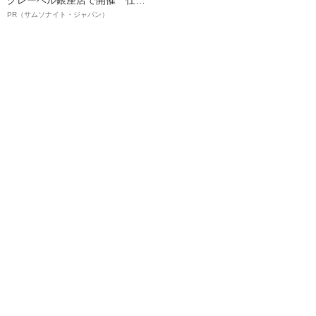
クレーベル銀座店で開催 仕事
も人生も自分らしく～笑顔あふ
PR（サムソナイト・ジャパン）
れる特別対談～