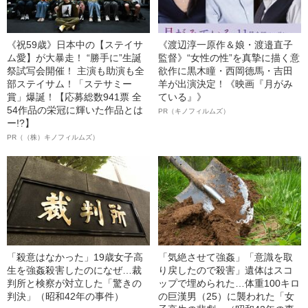
《祝59歳》日本中の【ステイサ
《渡辺淳一原作＆娘・渡邉直子
ム愛】が大暴走！ “勝手に”生誕
監督》“女性の性”を真摯に描く意
祭試写会開催！ 主演も助演も全
欲作に黒木瞳・西岡德馬・吉田
部ステイサム！「ステサミー
羊が出演決定！《映画『月がみ
賞」爆誕！【応募総数941票 全
ている』》
54作品の栄冠に輝いた作品とは
PR（キノフィルムズ）
ー!?】
PR（（株）キノフィルムズ）
「殺意はなかった」19歳女子高
「気絶させて強姦」「意識を取
生を強姦殺害したのになぜ…裁
り戻したので殺害」遺体はスコ
判所と検察が対立した「驚きの
ップで埋められた…体重100キロ
判決」（昭和42年の事件）
の巨漢男（25）に襲われた「女