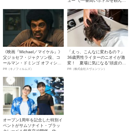
ュー”で一番高いボトルを頼んで
みた
《映画『Michael／マイケル』》
「えっ、こんなに変わるの？」
父ジョセフ・ジャクソン役、コ
36歳男性ライターのニオイが激
ールマン・ドミンゴ オフィシャ
変！ 夏場に気になる“頭皮のニ
ルインタビュー“観客を魅了した
オイ”や“ベタつき”を解消す
PR（キノフィルムズ）
PR（株式会社スヴェンソン）
名優、複雑な父親像への想いを
る、“ウィッグのスペシャリス
語る”《日本興収70億円突破》
ト”が生み出した徹底ケアとは
オープン1周年を記念した特別イ
ベントがサムソナイト・ブラッ