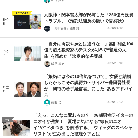
SCOOP!
元阪神・関本賢太郎が関与した「250億円投資
6位
トラブル」《預託法違反の疑いで告発状》
6
2026/04/18
「週刊文春」編集部
「自分は両親や妹とは違うな…」累計利益100
億円超え投資家のテスタが小5で“普通の人
7位
7
生”を諦めた「決定的な劣等感」
2025/10/13
飯尾 篤史
「嫉妬には今の10倍気をつけて」女優と結婚
したからこその説得力⋯サイバー藤田晋社長
8位
が「期待の若手経営者」にした“あるアドバイ
8
ス”
2025/12/03
藤田 晋
「えっ、こんなに変わるの？」36歳男性ライターの
PR
ニオイが激変！ 夏場に気になる“頭皮のニオ
イ”や“ベタつき”を解消する、“ウィッグのスペシャ
リスト”が生み出した徹底ケアとは