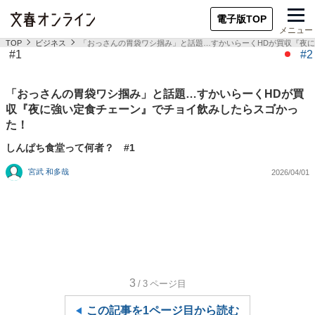
電子版TOP
メニュー
TOP
ビジネス
「おっさんの胃袋ワシ掴み」と話題…すかいらーくHDが買収『夜
#1
#2
「おっさんの胃袋ワシ掴み」と話題…すかいらーくHDが買
収『夜に強い定食チェーン』でチョイ飲みしたらスゴかっ
た！
しんぱち食堂って何者？ #1
宮武 和多哉
2026/04/01
3
/3
ページ目
この記事を1ページ目から読む