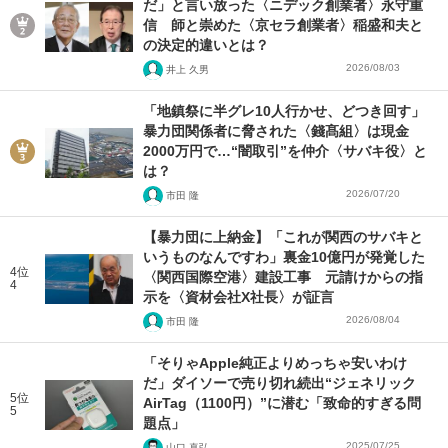
だ」と言い放った〈ニデック創業者〉永守重
信 師と崇めた〈京セラ創業者〉稲盛和夫と
の決定的違いとは？
2026/08/03
井上 久男
「地鎮祭に半グレ10人行かせ、どつき回す」
暴力団関係者に脅された〈錢髙組〉は現金
2000万円で…“闇取引”を仲介〈サバキ役〉と
は？
2026/07/20
市田 隆
【暴力団に上納金】「これが関西のサバキと
いうものなんですわ」裏金10億円が発覚した
4位
〈関西国際空港〉建設工事 元請けからの指
4
示を〈資材会社X社長〉が証言
2026/08/04
市田 隆
「そりゃApple純正よりめっちゃ安いわけ
だ」ダイソーで売り切れ続出“ジェネリック
5位
AirTag（1100円）”に潜む「致命的すぎる問
5
題点」
2025/07/25
山口 真弘