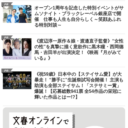
PR
オープン1周年を記念した特別イベントがサ
ムソナイト・ブラックレーベル銀座店で開
催 仕事も人生も自分らしく～笑顔あふれ
る特別対談～
PR
《渡辺淳一原作＆娘・渡邉直子監督》“女性
の性”を真摯に描く意欲作に黒木瞳・西岡德
馬・吉田羊が出演決定！《映画『月がみて
いる』》
PR
《祝59歳》日本中の【ステイサム愛】が大
暴走！ “勝手に”生誕祭試写会開催！ 主演も
助演も全部ステイサム！「ステサミー賞」
爆誕！【応募総数941票 全54作品の栄冠に
輝いた作品とはー!?】