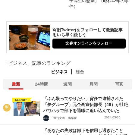
子高生の悲劇」（昭和42年の事
件）
X(旧Twitter)をフォローして最新記事
をいち早く読もう
文春オンラインをフォロー
「ビジネス」記事のランキング
ビジネス
総合
最新
24時間
週間
月間
写真
「ぶん殴ってやりたい」背任で逮捕された
SCOOP!
「夢グループ」元企画宣伝部長（49）が壮絶
パワハラで部下を退職に追い込んでいた
2024/05/30
「週刊文春」編集部
「あなたの失敗は部下を信用し過ぎたこと