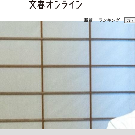
新着
ランキング
カテ
スクープ
ニュー
おすすめのキ
#藤田晋
#三
#玉木雄一郎
「90%は失敗する。でも…」本田圭佑が初め
終戦から81年