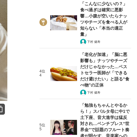
「こんなに少ないの？」
食べ過ぎは確実に悪影
響…小腹が空いたらナッ
ツやチーズを食べる人が
知らない「本当の適正
量」
下村 健寿
「老化が加速」「脳に悪
影響も」ナッツやチーズ
だけじゃなかった…ベス
4位
トセラー医師が「できる
4
だけ避けたい」と語る“食
べ物”の正体
下村 健寿
「勉強もちゃんとやるか
ら！」スパルタ母に中1で
土下座、音大進学は猛反
対され…ベンチプレス“世
5位
5
界金”で話題のフルート奏
者が明かす、音楽家への