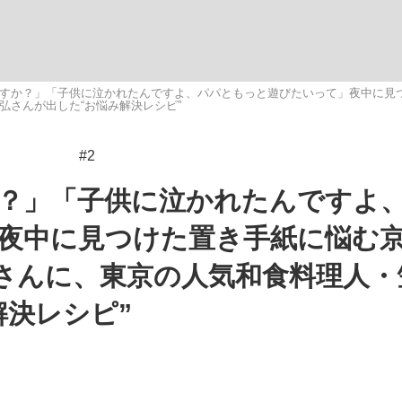
いまさら聞け
すか？」「子供に泣かれたんですよ、パパともっと遊びたいって」夜中に見
弘さんが出した“お悩み解決レシピ”
#2
手が証言した“NPB聞...
「クマが悪者扱いされているの
？」「子供に泣かれたんですよ
夜中に見つけた置き手紙に悩む
さんに、東京の人気和食料理人・
解決レシピ”
もっと見る
カー日本代表・森保一監督...