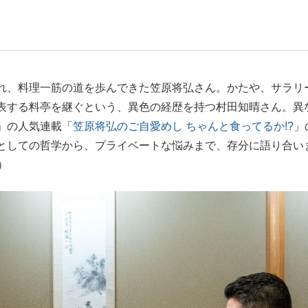
もっと見る
れ、料理一筋の道を歩んできた笠原将弘さん。かたや、サラリ
表する料亭を継ぐという、異色の経歴を持つ村田知晴さん。異
」の人気連載「
笠原将弘のご自愛めし ちゃんと食ってるか!?
」
としての哲学から、プライベートな悩みまで、存分に語り合い
）