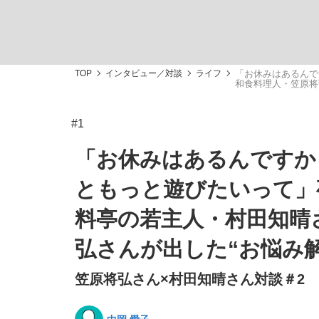
TOP
インタビュー／対談
ライフ
「お休みはあるんで
和食料理人・笠原将
#1
「敗因分析は一切聞かれなかった」侍ジャパン選
キングの誕生を、目撃せよ。
「お休みはあるんですか
ともっと遊びたいって」
料亭の若主人・村田知晴
the Style
弘さんが出した“お悩み
笠原将弘さん×村田知晴さん対談＃2
「目標達成できなかったからと言って…」サッ