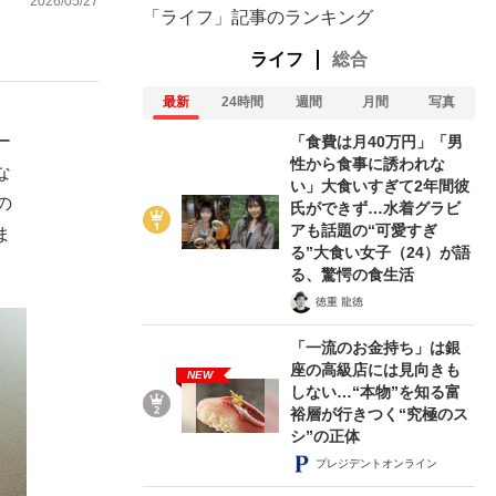
2026/05/27
「ライフ」記事のランキング
ライフ
総合
最新
24時間
週間
月間
写真
ー
「食費は月40万円」「男
性から食事に誘われな
な
い」大食いすぎて2年間彼
の
氏ができず…水着グラビ
アも話題の“可愛すぎ
ま
る”大食い女子（24）が語
る、驚愕の食生活
徳重 龍徳
「一流のお金持ち」は銀
座の高級店には見向きも
NEW
しない…“本物”を知る富
裕層が行きつく“究極のス
シ”の正体
プレジデントオンライン