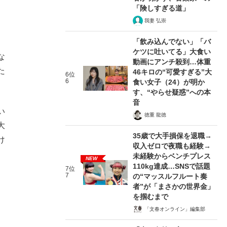
「険しすぎる道」
我妻 弘崇
「飲み込んでない」「バ
ケツに吐いてる」大食い
な
動画にアンチ殺到…体重
た
46キロの“可愛すぎる”大
6位
6
食い女子（24）が明か
す、“やらせ疑惑”への本
音
い
徳重 龍徳
大
35歳で大手損保を退職→
け
収入ゼロで夜職も経験→
未経験からベンチプレス
NEW
110kg達成…SNSで話題
7位
7
の“マッスルフルート奏
者”が「まさかの世界金」
を掴むまで
「文春オンライン」編集部