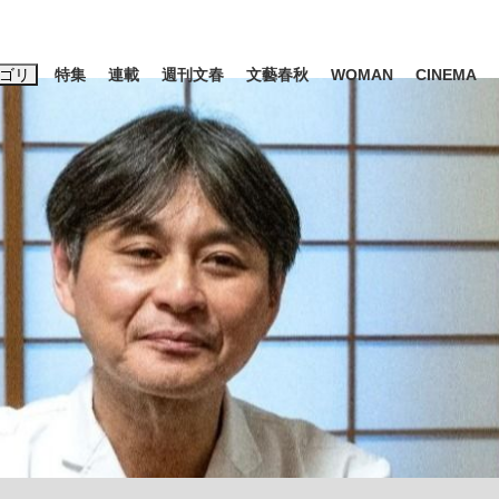
ゴリ
特集
連載
週刊文春
文藝春秋
WOMAN
CINEMA
キーワード入力
ス
エンタメ
ライフ
ビジネス
ーワードタグ一覧
山凌輝
#高市早苗
#後藤真希
#森岡毅
#城彰二
#内田有紀
観る将棋、読
#亀和田武
て明かした日本代表監督に...
「最悪の空気のまま解散」W