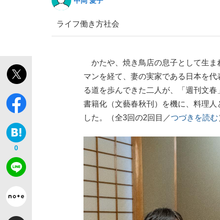
中岡 愛子
ライフ
働き方
社会
かたや、焼き鳥店の息子として生ま
マンを経て、妻の実家である日本を代
る道を歩んできた二人が、「週刊文春
書籍化（文藝春秋刊）を機に、料理人
した。（全3回の2回目／
つづきを読む
0