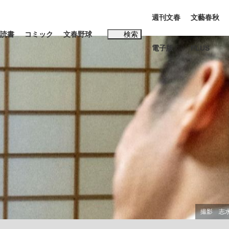
週刊文春
文藝春秋
読書
コミック
文春野球
検索
電子版
PLUS
インタビュー
読書
#松田聖子
む将棋
BC日本代表“敗戦”の真実 選手が明かす...