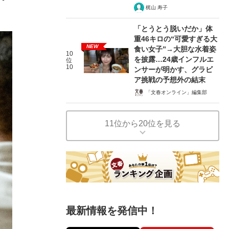
梶山 寿子
「とうとう脱いだか」体
重46キロの“可愛すぎる大
NEW
食い女子”→大胆な水着姿
10
を披露…24歳インフルエ
位
10
ンサーが明かす、グラビ
ア挑戦の予想外の結末
「文春オンライン」編集部
11位から20位を見る
最新情報を発信中！