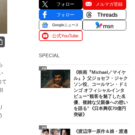
フォロー
メルマガ登録
フォロー
Googleニュース
公式YouTube
SPECIAL
ら
PR
《映画『Michael／マイケ
い
ル』》父ジョセフ・ジャク
出て
ソン役、コールマン・ドミ
割
ンゴ オフィシャルインタ
ビュー“観客を魅了した名
、
優、複雑な父親像への想い
り
を語る”《日本興収70億円
突破》
う
PR
《渡辺淳一原作＆娘・渡邉