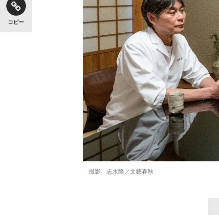
コピー
撮影 志水隆／文藝春秋