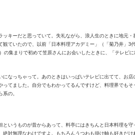
ッキーだと思っていて。失礼ながら、浪人生のときに地元・
って観ていたので、以前「日本料理アカデミー」（「菊乃井」3
人）の集まりで初めて笠原さんにお会いしたときに、「テレビに
になっちゃって。あのときはいっぱいテレビに出てて、お店
やってました。自分でもわかってるんですけど、料理界でもそ
ら系の。
というものが昔からあって、料亭にはきちんと日本料理を守
、絶対無理なわけですよ。もちろんうつわも掛け軸も好きだけ