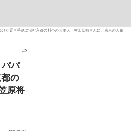
ない資産運用のすべて
つけた置き手紙に悩む京都の料亭の若主人・村田知晴さんに、東京の人気
#3
が悲しい」『北の国から』倉本聰氏（91...
、パパ
京都の
笠原将