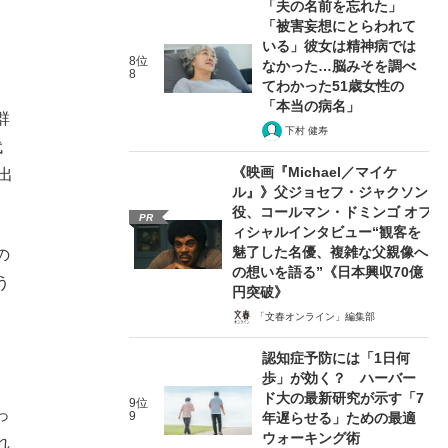
「夫の名前を忘れた」
「被害妄想にとらわれて
いる」彼女は精神病では
8位
なかった…脳みそを調べ
8
てわかった51歳女性の
「本当の病名」
群
下村 健寿
代
《映画『Michael／マイケ
出
ル』》父ジョセフ・ジャクソン
役、コールマン・ドミンゴ オフ
PR
ィシャルインタビュー“観客を
魅了した名優、複雑な父親像へ
の
の想いを語る”《日本興収70億
う
円突破》
「文春オンライン」編集部
認知症予防には「1日何
歩」が効く？ ハーバー
ド大の最新研究が示す「7
9位
っ
9
年遅らせる」ための最適
ウォーキング術
れ