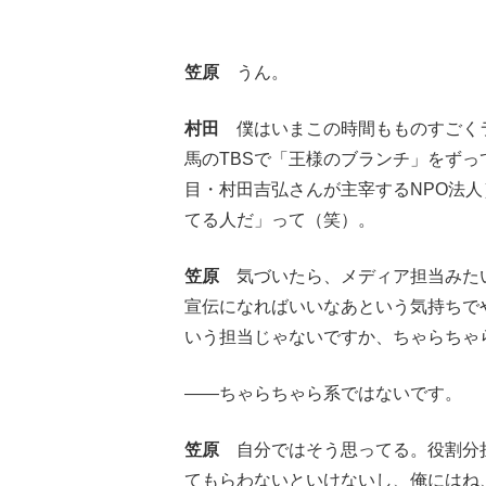
笠原
うん。
村田
僕はいまこの時間もものすごくラ
馬のTBSで「王様のブランチ」をず
目・村田吉弘さんが主宰するNPO法
てる人だ」って（笑）。
笠原
気づいたら、メディア担当みたい
宣伝になればいいなあという気持ちで
いう担当じゃないですか、ちゃらちゃ
――ちゃらちゃら系ではないです。
笠原
自分ではそう思ってる。役割分担
てもらわないといけないし、俺にはね