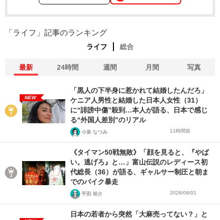
「ライフ」記事のランキング
ライフ
総合
最新
24時間
週間
月間
写真
「黒人の下半身に惹かれて結婚したんだろ」
NEW
ケニア人男性と結婚した日本人女性（31）
に“誹謗中傷”殺到…本人が語る、日本で感じ
る“外国人差別”のリアル
11時間前
小泉 なつみ
《タイマン50戦無敗》「顔を見ると、『やば
い。逃げろ』と…」富山伝説のレディース初
代総長（36）が語る、ギャルサー制圧と朝ま
でのバイク暴走
2026/08/01
平田 裕介
日本の若者から突然「大麻売ってない？」と