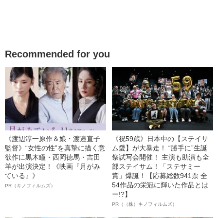
Recommended for you
《渡辺淳一原作＆娘・渡邉直子
《祝59歳》日本中の【ステイサ
監督》“女性の性”を真摯に描く意
ム愛】が大暴走！ “勝手に”生誕
欲作に黒木瞳・西岡德馬・吉田
祭試写会開催！ 主演も助演も全
羊が出演決定！《映画『月がみ
部ステイサム！「ステサミー
ている』》
賞」爆誕！【応募総数941票 全
54作品の栄冠に輝いた作品とは
PR（キノフィルムズ）
ー!?】
PR（（株）キノフィルムズ）