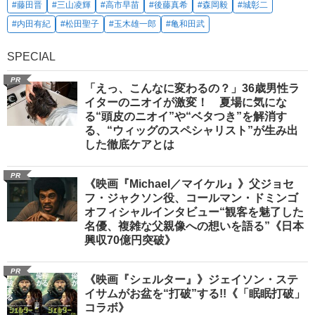
#藤田晋
#三山凌輝
#高市早苗
#後藤真希
#森岡毅
#城彰二
#内田有紀
#松田聖子
#玉木雄一郎
#亀和田武
SPECIAL
PR
「えっ、こんなに変わるの？」36歳男性ラ
イターのニオイが激変！ 夏場に気にな
る“頭皮のニオイ”や“ベタつき”を解消す
る、“ウィッグのスペシャリスト”が生み出
した徹底ケアとは
PR
《映画『Michael／マイケル』》父ジョセ
フ・ジャクソン役、コールマン・ドミンゴ
オフィシャルインタビュー“観客を魅了した
名優、複雑な父親像への想いを語る”《日本
興収70億円突破》
PR
《映画『シェルター』》ジェイソン・ステ
イサムがお盆を“打破”する!!《「眠眠打破」
コラボ》