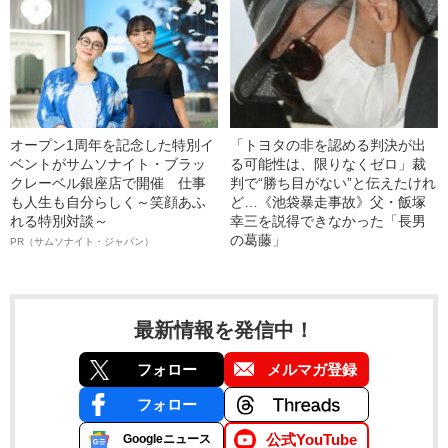
オープン1周年を記念した特別イ
「トヨタの非を認める判決が出
ベントがサムソナイト・ブラッ
る可能性は、限りなくゼロ」裁
クレーベル銀座店で開催 仕事
判で“勝ち目がない”と伝えたけれ
も人生も自分らしく～笑顔あふ
ど…《池袋暴走事故》父・飯塚
れる特別対談～
幸三を説得できなかった「長男
の葛藤」
PR（サムソナイト・ジャパン）
最新情報を発信中！
フォロー
メルマガ登録
フォロー
公式YouTube
Googleニュース