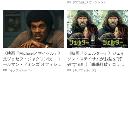
由”
オイ”や“ベタつき”を解消す
PR（株式会社スヴェンソン）
る、“ウィッグのスペシャリス
ト”が生み出した徹底ケアとは
《映画『Michael／マイケル』》
《映画『シェルター』》ジェイ
父ジョセフ・ジャクソン役、コ
ソン・ステイサムがお盆を“打
ールマン・ドミンゴ オフィシャ
破”する!!《「眠眠打破」コラ
ルインタビュー“観客を魅了した
ボ》
PR（キノフィルムズ）
PR（キノフィルムズ）
名優、複雑な父親像への想いを
語る”《日本興収70億円突破》