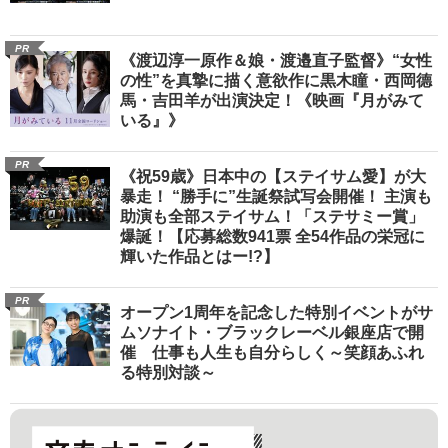
PR
《渡辺淳一原作＆娘・渡邉直子監督》“女性
の性”を真摯に描く意欲作に黒木瞳・西岡德
馬・吉田羊が出演決定！《映画『月がみて
いる』》
PR
《祝59歳》日本中の【ステイサム愛】が大
暴走！ “勝手に”生誕祭試写会開催！ 主演も
助演も全部ステイサム！「ステサミー賞」
爆誕！【応募総数941票 全54作品の栄冠に
輝いた作品とはー!?】
PR
オープン1周年を記念した特別イベントがサ
ムソナイト・ブラックレーベル銀座店で開
催 仕事も人生も自分らしく～笑顔あふれ
る特別対談～