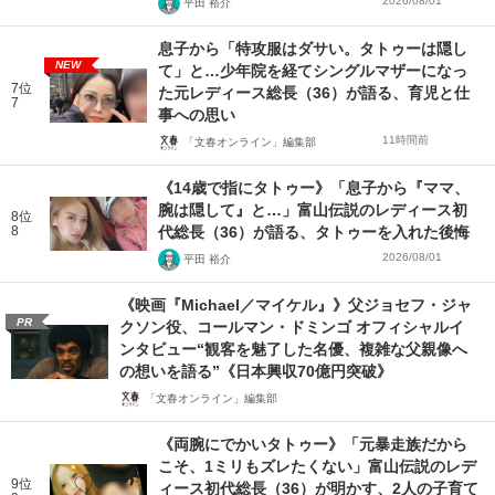
2026/08/01
平田 裕介
息子から「特攻服はダサい。タトゥーは隠し
NEW
て」と…少年院を経てシングルマザーになっ
7位
た元レディース総長（36）が語る、育児と仕
7
事への思い
11時間前
「文春オンライン」編集部
《14歳で指にタトゥー》「息子から『ママ、
腕は隠して』と…」富山伝説のレディース初
8位
8
代総長（36）が語る、タトゥーを入れた後悔
2026/08/01
平田 裕介
《映画『Michael／マイケル』》父ジョセフ・ジャ
PR
クソン役、コールマン・ドミンゴ オフィシャルイ
ンタビュー“観客を魅了した名優、複雑な父親像へ
の想いを語る”《日本興収70億円突破》
「文春オンライン」編集部
《両腕にでかいタトゥー》「元暴走族だから
こそ、1ミリもズレたくない」富山伝説のレデ
9位
ィース初代総長（36）が明かす、2人の子育て