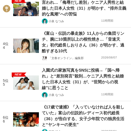
NEW
言われ…「侮辱だし差別」ケニア人男性と結
婚した日本人女性（31）が明かす、“排外主義
的な風潮”への苦悩
11時間前
小泉 なつみ
《富山・伝説の暴走族》11人からの集団リン
チ、腕に10箇所以上の根性焼き…「音速天
4位
女」初代総長しおりさん（36）が明かす、過
4
酷すぎる10代
2026/08/07
「文春オンライン」編集部
入園式の家族写真をSNSに投稿→「国へ帰
NEW
れ」と“差別発言”殺到…ケニア人男性と結婚
5位
した日本人女性（31）が、“世間からの視
5
線”に思うこと
11時間前
小泉 なつみ
《17歳で逮捕》「入っていなければ人を殺し
ていた」富山の伝説的レディース初代総長
6位
（36）が告白する、女子少年院での独房生活
6
と“ヤンキーの更生”