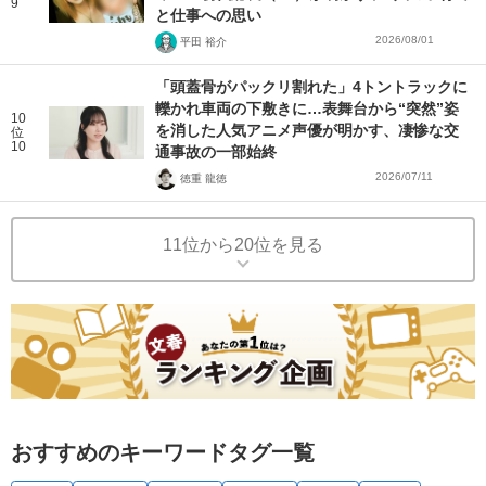
9
と仕事への思い
2026/08/01
平田 裕介
「頭蓋骨がパックリ割れた」4トントラックに
轢かれ車両の下敷きに…表舞台から“突然”姿
10
を消した人気アニメ声優が明かす、凄惨な交
位
10
通事故の一部始終
2026/07/11
徳重 龍徳
11位から20位を見る
おすすめのキーワードタグ一覧