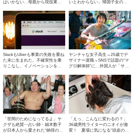
はいかない…母親から現役東大
いとわからない」帰国子女の元
合格を強制された息子が両親と
ヤンチャギャル（28）が語っ
の関係を振り返って“今思うこと”
た、日本とアメリカの“恋愛ギャ
ップ”
SlackもUberも事業の失敗を重ね
ヤンチャな女子高生→25歳でデ
た末に生まれた。不確実性を乗
ザイナー退職→SNSで話題の“マ
りこなし、イノベーションを生
グロ解体師”に…外国人が「サム
むためのマインドセット
ライ」と絶賛する“築地のツナプ
リンセス”とは何者か？
「世間のためになってるよ」ヤ
「えっ、こんなに変わるの？」
クザも絶賛⋯占い師・細木数子
36歳男性ライターのニオイが激
が日本人から愛された“納得の理
変！ 夏場に気になる“頭皮のニ