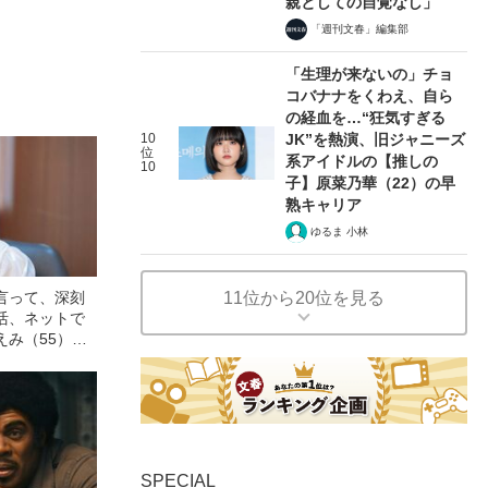
親としての自覚なし」
「週刊文春」編集部
「生理が来ないの」チョ
コバナナをくわえ、自ら
の経血を…“狂気すぎる
10
JK”を熱演、旧ジャニーズ
位
系アイドルの【推しの
10
子】原菜乃華（22）の早
熟キャリア
ゆるま 小林
言って、深刻
11位から20位を見る
活、ネットで
えみ（55）が
らの3年間”
SPECIAL