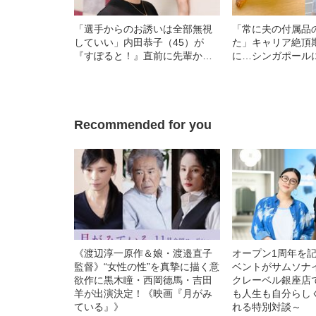
「選手からのお誘いは全部無視
「常に夫の付属品
していい」内田恭子（45）が
た」キャリア絶頂
『すぽると！』直前に先輩から
に…シンガポール
もらったアドバイス
木ちなみ（33）が
の孤独”
Recommended for you
《渡辺淳一原作＆娘・渡邉直子
オープン1周年を
監督》“女性の性”を真摯に描く意
ベントがサムソナ
欲作に黒木瞳・西岡德馬・吉田
クレーベル銀座店
羊が出演決定！《映画『月がみ
も人生も自分らし
ている』》
れる特別対談～