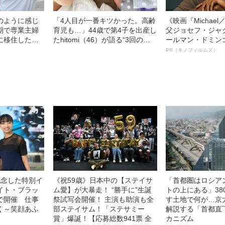
のように感じ
「4人目が一番キツかった。高齢
《映画『Michae
期で専業主婦
育児も…」44歳で第4子を出産し
父ジョセフ・ジャ
に移住した鈴
たhitomi（46）が語る“3回の結
ールマン・ドミン
語る、“駐在妻
婚とステップファミリー”
ルインタビュー“
PR（キノフィルムズ）
名優、複雑な父親
語る”《日本興収7
記念した特別イ
《祝59歳》日本中の【ステイサ
「首都圏はロシア
イト・ブラッ
ム愛】が大暴走！ “勝手に”生誕
トの上にある」38
で開催 仕事
祭試写会開催！ 主演も助演も全
す土地で何が…京
く～笑顔あふ
部ステイサム！「ステサミー
解説する「首都直
賞」爆誕！【応募総数941票 全
カニズム