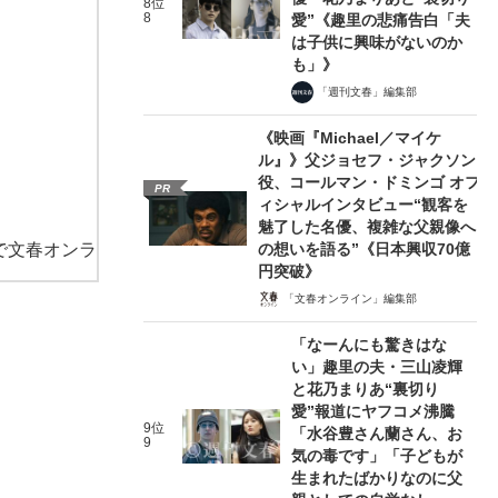
8位
8
愛”《趣里の悲痛告白「夫
は子供に興味がないのか
も」》
「週刊文春」編集部
《映画『Michael／マイケ
ル』》父ジョセフ・ジャクソン
役、コールマン・ドミンゴ オフ
PR
ィシャルインタビュー“観客を
魅了した名優、複雑な父親像へ
で文春オンラ
の想いを語る”《日本興収70億
円突破》
「文春オンライン」編集部
「なーんにも驚きはな
い」趣里の夫・三山凌輝
と花乃まりあ“裏切り
愛”報道にヤフコメ沸騰
9位
「水谷豊さん蘭さん、お
9
気の毒です」「子どもが
生まれたばかりなのに父