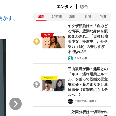
エンタメ
総合
最新
24時間
週間
月間
写真
明かす、
ない資産運用のすべて
ヤクザ顔負けの「血みど
ろ情事」豊満な身体を舐
NEW
めまわされ…「自称16歳
美少女」怪演中、かたせ
が悲しい」『北の国から』倉本聰氏（91...
梨乃（69）の美しすぎ
る“熟れ方”
ゆるま 小林
三山凌輝が妻・趣里との
「キス・濡れ場禁止ルー
SCOOP!
ル」を破って既婚の元宝
塚女優・花乃まりあと連
日密会《直撃後にもホテ
ルへ…》
次
「週刊文春」編集部
「敗因分析は一切聞かれ