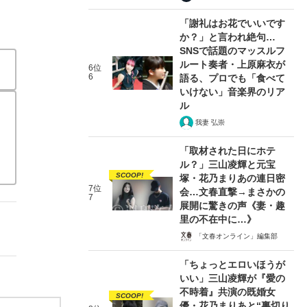
「謝礼はお花でいいです
か？」と言われ絶句…
SNSで話題のマッスルフ
ルート奏者・上原麻衣が
6位
6
語る、プロでも「食べて
いけない」音楽界のリア
ル
我妻 弘崇
「取材された日にホテ
ル？」三山凌輝と元宝
SCOOP!
塚・花乃まりあの連日密
7位
会…文春直撃→まさかの
7
展開に驚きの声《妻・趣
里の不在中に…》
「文春オンライン」編集部
「ちょっとエロいほうが
いい」三山凌輝が『愛の
不時着』共演の既婚女
SCOOP!
優・花乃まりあと“裏切り