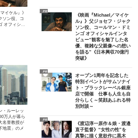
PR
l／マイケル』》
《映画『Michael／マイケ
クソン役、コ
ル』》父ジョセフ・ジャク
ゴ オフィシャ
ソン役、コールマン・ドミ
観客を魅了した
ンゴ オフィシャルインタ
像への想いを
ビュー“観客を魅了した名
0億円突破》
優、複雑な父親像への想い
を語る”《日本興収70億円
突破》
PR
オープン1周年を記念した
特別イベントがサムソナイ
ト・ブラックレーベル銀座
店で開催 仕事も人生も自
分らしく～笑顔あふれる特
別対談～
ン・ルーレッ
00万人が暮ら
PR
大名誉教授が
《渡辺淳一原作＆娘・渡邉
下地震」のメ
直子監督》“女性の性”を
真摯に描く意欲作に黒木