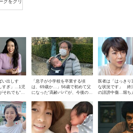
ークをクリ
ぱい出しす
「息子が小学校を卒業する頃
医者は「はっきり
しすぎ」…1児
は、69歳か…」56歳で初めて父
な状況です」 終
がそれでも“自
になった“高齢パパ”が、今後の育
の誹謗中傷…堀ち
決めたワケ
児に思うこと
語る“舌がん手術か