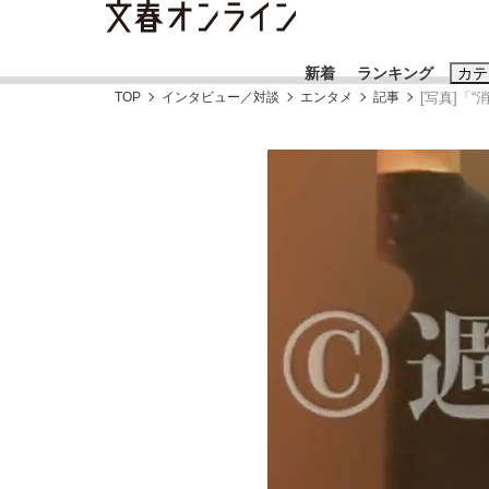
新着
ランキング
カテ
TOP
インタビュー／対談
エンタメ
記事
[写真]「
スクープ
ニュー
おすすめのキ
#藤田晋
#三
#玉木雄一郎
「90%は失敗する。でも…」本田圭佑が初め
終戦から81年