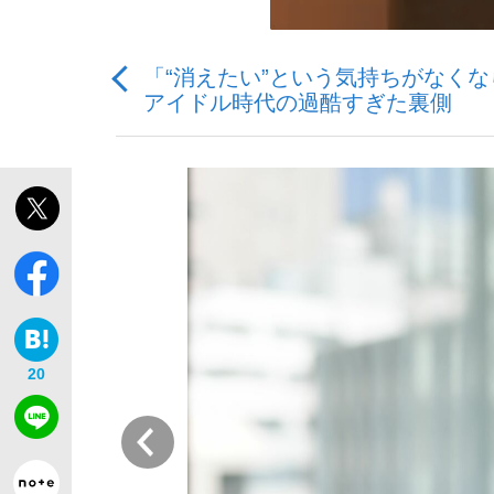
「“消えたい”という気持ちがなく
アイドル時代の過酷すぎた裏側
「敗因分析は一切聞かれなかった」侍ジャパン選
キングの誕生を、目撃せよ。
the Style
20
前
「目標達成できなかったからと言って…」サッ