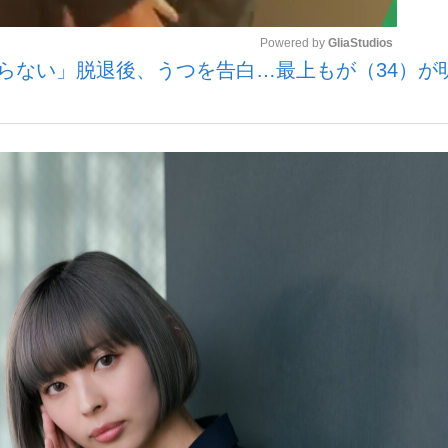
Powered by 
GliaStudios
ならない」脱退後、うつを告白…最上もが（34）が
いまさら聞け
Mute
手が証言した“NPB聞...
「クマが悪者扱いされているの
もっと見る
カー日本代表・森保一監督...