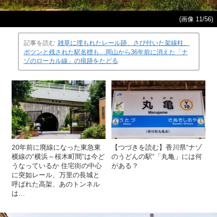
(画像 11/56)
記事を読む
雑草に埋もれたレール跡、さび付いた架線柱、
ポツンと残された駅名標も…岡山から36年前に消えた「ナ
ゾのローカル線」の痕跡をたどる
20年前に廃線になった東急東
【つづきを読む】香川県“ナゾ
横線の“横浜～桜木町間”は今ど
のうどんの駅”「丸亀」には何
うなっているか 住宅街の中心
がある？
に突如レール、万里の長城と
呼ばれた高架、あのトンネル
は…