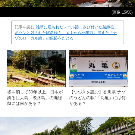
(画像 15/56)
記事を読む
雑草に埋もれたレール跡、さび付いた架線柱、
ポツンと残された駅名標も…岡山から36年前に消えた「ナ
ゾのローカル線」の痕跡をたどる
姿を消して50年以上…日本が
【つづきを読む】香川県“ナゾ
誇る巨大島「淡路島」の廃線
のうどんの駅”「丸亀」には何
跡には何がある？
がある？