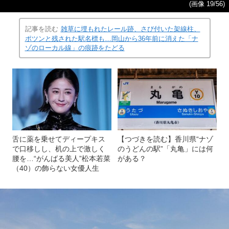
(画像 19/56)
記事を読む
雑草に埋もれたレール跡、さび付いた架線柱、
ポツンと残された駅名標も…岡山から36年前に消えた「ナ
ゾのローカル線」の痕跡をたどる
舌に薬を乗せてディープキス
【つづきを読む】香川県“ナゾ
で口移しし、机の上で激しく
のうどんの駅”「丸亀」には何
腰を…“がんばる美人”松本若菜
がある？
（40）の飾らない女優人生