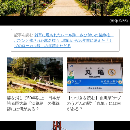
(画像 9/56)
記事を読む
雑草に埋もれたレール跡、さび付いた架線柱、
ポツンと残された駅名標も…岡山から36年前に消えた「ナ
ゾのローカル線」の痕跡をたどる
姿を消して50年以上…日本が
【つづきを読む】香川県“ナゾ
誇る巨大島「淡路島」の廃線
のうどんの駅”「丸亀」には何
跡には何がある？
がある？