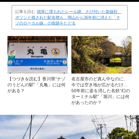
記事を読む
雑草に埋もれたレール跡、さび付いた架線柱、
ポツンと残された駅名標も…岡山から36年前に消えた「ナ
ゾのローカル線」の痕跡をたどる
【つづきを読む】香川県“ナゾ
名古屋市のど真ん中なのに、
のうどんの駅”「丸亀」には何
今では空き地が広がるだけ…
がある？
50年前に姿を消した名鉄“幻の
ターミナル駅”「堀川」には何
があったのか？