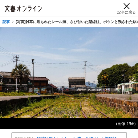
記事に戻る
記事
[写真]雑草に埋もれたレール跡、さび付いた架線柱、ポツンと残された駅
(画像 1/56)