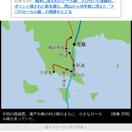
記事を読む
雑草に埋もれたレール跡、さび付いた架線柱、
ポツンと残された駅名標も…岡山から36年前に消えた「ナ
ゾのローカル線」の痕跡をたどる
今回の路線図。瀬戸大橋の付け根のまちに、小さなローカ
(画像 2/56)
ル線が走っていた。
縦スクロールで次の写真へ