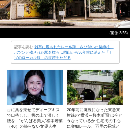
(画像 3/56)
記事を読む
雑草に埋もれたレール跡、さび付いた架線柱、
ポツンと残された駅名標も…岡山から36年前に消えた「ナ
ゾのローカル線」の痕跡をたどる
舌に薬を乗せてディープキス
20年前に廃線になった東急東
で口移しし、机の上で激しく
横線の“横浜～桜木町間”は今ど
腰を…“がんばる美人”松本若菜
うなっているか 住宅街の中心
（40）の飾らない女優人生
に突如レール、万里の長城と