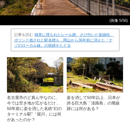
(画像 5/56)
記事を読む
雑草に埋もれたレール跡、さび付いた架線柱、
ポツンと残された駅名標も…岡山から36年前に消えた「ナ
ゾのローカル線」の痕跡をたどる
名古屋市のど真ん中なのに、
姿を消して50年以上…日本が
今では空き地が広がるだけ…
誇る巨大島「淡路島」の廃線
50年前に姿を消した名鉄“幻の
跡には何がある？
ターミナル駅”「堀川」には何
があったのか？