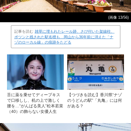
(画像 13/56)
記事を読む
雑草に埋もれたレール跡、さび付いた架線柱、
ポツンと残された駅名標も…岡山から36年前に消えた「ナ
ゾのローカル線」の痕跡をたどる
舌に薬を乗せてディープキス
【つづきを読む】香川県“ナゾ
で口移しし、机の上で激しく
のうどんの駅”「丸亀」には何
腰を…“がんばる美人”松本若菜
がある？
（40）の飾らない女優人生