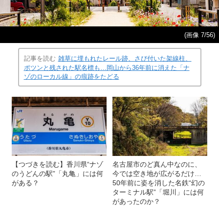
(画像 7/56)
記事を読む
雑草に埋もれたレール跡、さび付いた架線柱、
ポツンと残された駅名標も…岡山から36年前に消えた「ナ
ゾのローカル線」の痕跡をたどる
【つづきを読む】香川県“ナゾ
名古屋市のど真ん中なのに、
のうどんの駅”「丸亀」には何
今では空き地が広がるだけ…
がある？
50年前に姿を消した名鉄“幻の
ターミナル駅”「堀川」には何
があったのか？