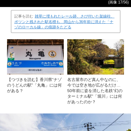
(画像 17/56)
記事を読む
雑草に埋もれたレール跡、さび付いた架線柱、
ポツンと残された駅名標も…岡山から36年前に消えた「ナ
ゾのローカル線」の痕跡をたどる
【つづきを読む】香川県“ナゾ
名古屋市のど真ん中なのに、
のうどんの駅”「丸亀」には何
今では空き地が広がるだけ…
がある？
50年前に姿を消した名鉄“幻の
ターミナル駅”「堀川」には何
があったのか？