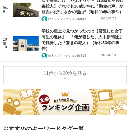
女子高生だけじゃなかった⋯【23歳女性も強
姦殺人】それでも18歳少年に「助命の声」が
9位
9
相次いだ“まさかの理由”（昭和33年の事件）
2026/07/03
鉄人ノンフィクション編集部
学校の屋上で見つかったのは【腐乱した女子
高生の遺体】…「俺が殺した」大手新聞社ま
10
で挑発した『驚きの犯人』（昭和33年の事
位
10
件）
2026/07/03
鉄人ノンフィクション編集部
11位から20位を見る
おすすめのキーワードタグ一覧