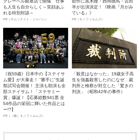
クレーベル銀座店で開催 仕事
欲作に黒木瞳・西岡德馬・吉田
も人生も自分らしく～笑顔あふ
羊が出演決定！《映画『月がみ
れる特別対談～
ている』》
PR（サムソナイト・ジャパン）
PR（キノフィルムズ）
《祝59歳》日本中の【ステイサ
「殺意はなかった」19歳女子高
ム愛】が大暴走！ “勝手に”生誕
生を強姦殺害したのになぜ…裁
祭試写会開催！ 主演も助演も全
判所と検察が対立した「驚きの
部ステイサム！「ステサミー
判決」（昭和42年の事件）
賞」爆誕！【応募総数941票 全
54作品の栄冠に輝いた作品とは
ー!?】
PR（（株）キノフィルムズ）