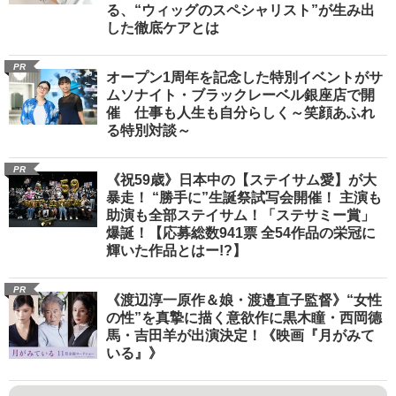
る、“ウィッグのスペシャリスト”が生み出
した徹底ケアとは
PR
オープン1周年を記念した特別イベントがサ
ムソナイト・ブラックレーベル銀座店で開
催 仕事も人生も自分らしく～笑顔あふれ
る特別対談～
PR
《祝59歳》日本中の【ステイサム愛】が大
暴走！ “勝手に”生誕祭試写会開催！ 主演も
助演も全部ステイサム！「ステサミー賞」
爆誕！【応募総数941票 全54作品の栄冠に
輝いた作品とはー!?】
PR
《渡辺淳一原作＆娘・渡邉直子監督》“女性
の性”を真摯に描く意欲作に黒木瞳・西岡德
馬・吉田羊が出演決定！《映画『月がみて
いる』》