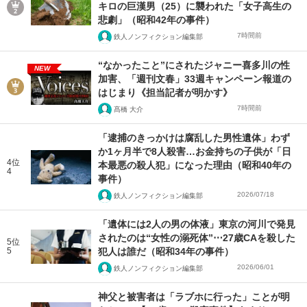
キロの巨漢男（25）に襲われた「女子高生の
悲劇」（昭和42年の事件）
7時間前
鉄人ノンフィクション編集部
“なかったこと”にされたジャニー喜多川の性
NEW
加害、「週刊文春」33週キャンペーン報道の
はじまり《担当記者が明かす》
7時間前
髙橋 大介
「逮捕のきっかけは腐乱した男性遺体」わず
か1ヶ月半で8人殺害…お金持ちの子供が「日
4位
本最悪の殺人犯」になった理由（昭和40年の
4
事件）
2026/07/18
鉄人ノンフィクション編集部
「遺体には2人の男の体液」東京の河川で発見
されたのは“女性の溺死体”⋯27歳CAを殺した
5位
5
犯人は誰だ（昭和34年の事件）
2026/06/01
鉄人ノンフィクション編集部
神父と被害者は「ラブホに行った」ことが明