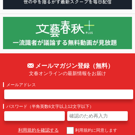
メールマガジン登録（無料）
文春オンラインの最新情報をお届け
メールアドレス
パスワード（半角英数6文字以上12文字以下）
利用規約を確認する
利用規約に同意します