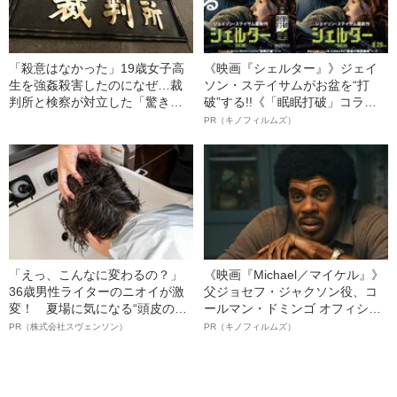
「殺意はなかった」19歳女子高
《映画『シェルター』》ジェイ
生を強姦殺害したのになぜ…裁
ソン・ステイサムがお盆を“打
判所と検察が対立した「驚きの
破”する!!《「眠眠打破」コラ
判決」（昭和42年の事件）
ボ》
PR（キノフィルムズ）
「えっ、こんなに変わるの？」
《映画『Michael／マイケル』》
36歳男性ライターのニオイが激
父ジョセフ・ジャクソン役、コ
変！ 夏場に気になる“頭皮のニ
ールマン・ドミンゴ オフィシャ
オイ”や“ベタつき”を解消す
ルインタビュー“観客を魅了した
PR（株式会社スヴェンソン）
PR（キノフィルムズ）
る、“ウィッグのスペシャリス
名優、複雑な父親像への想いを
ト”が生み出した徹底ケアとは
語る”《日本興収70億円突破》