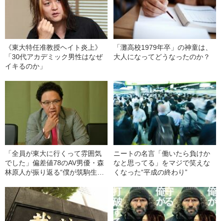
《東大特任准教授ヘイト炎上》
「灘高校1979年卒」の神童は、
「30代アカデミック男性はなぜ
大人になってどうなったのか？
イキるのか」
「全員が東大に行くって雰囲気
ニートの名言「働いたら負けか
でした」偏差値78のAV男優・森
なと思ってる」をマジで笑えな
林原人が振り返る“僕が筑駒生だ
くなった“平成の終わり”
った頃”