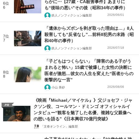
らかに⋯【27歳・CA殺害事件】あまりに
6位
6
も“後味の悪い”その後（昭和34年の事件）
2026/06/01
鉄人ノンフィクション編集部
「遺体からズボンを剥ぎ取った理由は…」8人
殺害しても“反省なし”…前科8犯男の末路（昭
7位
7
和40年の事件）
2026/07/18
鉄人ノンフィクション編集部
「子どもはつくらない」「障害のある子がう
まれると怖い」15歳で被爆した女性の決断に
8位
医者が激怒…彼女の人生を変えた“医者からの
8
衝撃的な一言”
2026/08/06
小山 美砂
《映画『Michael／マイケル』》父ジョセフ・ジャ
PR
クソン役、コールマン・ドミンゴ オフィシャルイ
ンタビュー“観客を魅了した名優、複雑な父親像へ
の想いを語る”《日本興収70億円突破》
「文春オンライン」編集部