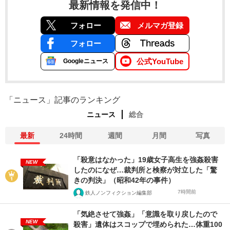
最新情報を発信中！
フォロー
メルマガ登録
フォロー
公式YouTube
Googleニュース
「ニュース」記事のランキング
ニュース
総合
最新
24時間
週間
月間
写真
「殺意はなかった」19歳女子高生を強姦殺害
NEW
したのになぜ…裁判所と検察が対立した「驚
きの判決」（昭和42年の事件）
7時間前
鉄人ノンフィクション編集部
「気絶させて強姦」「意識を取り戻したので
NEW
殺害」遺体はスコップで埋められた…体重100