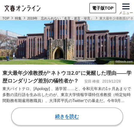
電子版TOP
メニュー
TOP
特集
2019年 忘れられない「名言・迷言・珍言」
東大最年少准教授が“ネ
東大最年少准教授が“ネトウヨ2.0”に覚醒した理由――学
歴ロンダリング差別の犠牲者か？
安田 峰俊
2019/12/28
東大バイトテロ、[Apology] 、過学習……と、令和元年末の1ヶ月あまりで
多数の流行語を生み出したのが、東京大学情報学環特任准教授（特定短時
間勤務有期雇用教職員）、大澤昇平氏のTwitterでの暴走だ。今年9月…
続きを読む