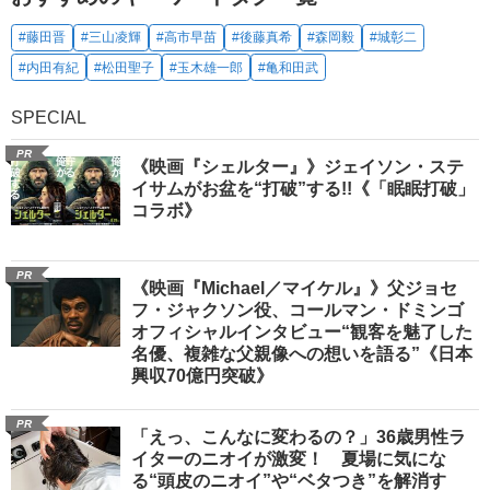
#藤田晋
#三山凌輝
#高市早苗
#後藤真希
#森岡毅
#城彰二
#内田有紀
#松田聖子
#玉木雄一郎
#亀和田武
SPECIAL
PR
《映画『シェルター』》ジェイソン・ステ
イサムがお盆を“打破”する!!《「眠眠打破」
コラボ》
PR
《映画『Michael／マイケル』》父ジョセ
フ・ジャクソン役、コールマン・ドミンゴ
オフィシャルインタビュー“観客を魅了した
名優、複雑な父親像への想いを語る”《日本
興収70億円突破》
PR
「えっ、こんなに変わるの？」36歳男性ラ
イターのニオイが激変！ 夏場に気にな
る“頭皮のニオイ”や“ベタつき”を解消す