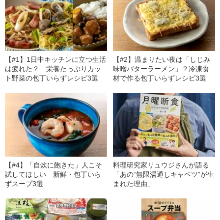
【#1】1日中キッチンに立つ生活
【#2】温まりたい夜は「しじみ
は疲れた？ 栄養たっぷりカッ
味噌バターラーメン」？冷凍食
ト野菜の包丁いらずレシピ3選
材で作る包丁いらずレシピ3選
【#4】「自炊に飽きた」人こそ
料理研究家リュウジさんが語る
試してほしい 新鮮・包丁いら
「あの“無限湯通しキャベツ”が生
ずスープ3選
まれた理由」