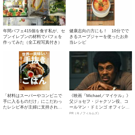
年間パフェ415個を食す私が、セ
健康志向の方にも！ 10分でで
ブンイレブンの材料でパフェを
きるスープジャーを使ったお弁
作ってみた（全工程写真付き）
当レシピ
「材料はスーパーやコンビニで
《映画『Michael／マイケル』》
手に入るものだけ」にこだわっ
父ジョセフ・ジャクソン役、コ
たレシピ本が主婦に支持された
ールマン・ドミンゴ オフィシャ
理由
ルインタビュー“観客を魅了した
PR（キノフィルムズ）
名優、複雑な父親像への想いを
語る”《日本興収70億円突破》