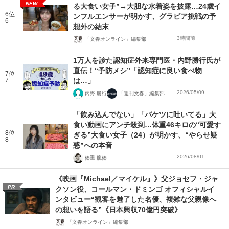
NEW
る大食い女子”→大胆な水着姿を披露…24歳イ
6位
ンフルエンサーが明かす、グラビア挑戦の予
6
想外の結末
3時間前
「文春オンライン」編集部
1万人を診た認知症外来専門医・内野勝行氏が
直伝！“予防メシ”「認知症に良い食べ物
7位
7
は…」
2026/05/09
内野 勝行
「週刊文春」編集部
「飲み込んでない」「バケツに吐いてる」大
食い動画にアンチ殺到…体重46キロの“可愛す
8位
ぎる”大食い女子（24）が明かす、“やらせ疑
8
惑”への本音
2026/08/01
徳重 龍徳
《映画『Michael／マイケル』》父ジョセフ・ジャ
PR
クソン役、コールマン・ドミンゴ オフィシャルイ
ンタビュー“観客を魅了した名優、複雑な父親像へ
の想いを語る”《日本興収70億円突破》
「文春オンライン」編集部