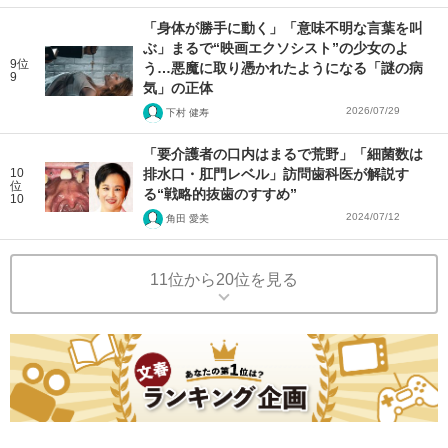
「身体が勝手に動く」「意味不明な言葉を叫
ぶ」まるで“映画エクソシスト”の少女のよ
9位
う…悪魔に取り憑かれたようになる「謎の病
9
気」の正体
2026/07/29
下村 健寿
「要介護者の口内はまるで荒野」「細菌数は
10
排水口・肛門レベル」訪問歯科医が解説す
位
る“戦略的抜歯のすすめ”
10
2024/07/12
角田 愛美
11位から20位を見る