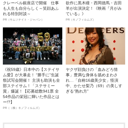
クレーベル銀座店で開催 仕事
欲作に黒木瞳・西岡德馬・吉田
も人生も自分らしく～笑顔あふ
羊が出演決定！《映画『月がみ
れる特別対談～
ている』》
PR（サムソナイト・ジャパン）
PR（キノフィルムズ）
《祝59歳》日本中の【ステイサ
ヤクザ顔負けの「血みどろ情
ム愛】が大暴走！ “勝手に”生誕
事」豊満な身体を舐めまわさ
祭試写会開催！ 主演も助演も全
れ…「自称16歳美少女」怪演
部ステイサム！「ステサミー
中、かたせ梨乃（69）の美しす
賞」爆誕！【応募総数941票 全
ぎる“熟れ方”
54作品の栄冠に輝いた作品とは
ー!?】
PR（（株）キノフィルムズ）