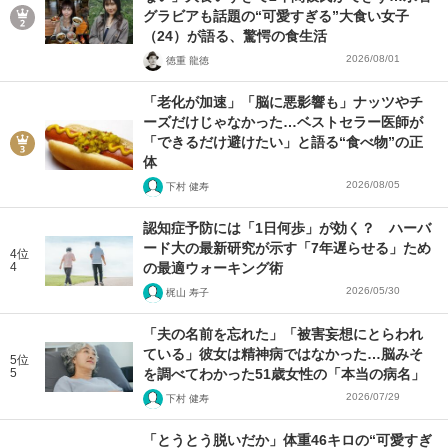
グラビアも話題の“可愛すぎる”大食い女子
（24）が語る、驚愕の食生活
2026/08/01
徳重 龍徳
「老化が加速」「脳に悪影響も」ナッツやチ
ーズだけじゃなかった…ベストセラー医師が
「できるだけ避けたい」と語る“食べ物”の正
体
2026/08/05
下村 健寿
認知症予防には「1日何歩」が効く？ ハーバ
ード大の最新研究が示す「7年遅らせる」ため
4位
4
の最適ウォーキング術
2026/05/30
梶山 寿子
「夫の名前を忘れた」「被害妄想にとらわれ
ている」彼女は精神病ではなかった…脳みそ
5位
5
を調べてわかった51歳女性の「本当の病名」
2026/07/29
下村 健寿
「とうとう脱いだか」体重46キロの“可愛すぎ