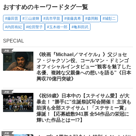
おすすめのキーワードタグ一覧
#藤田晋
#三山凌輝
#高市早苗
#後藤真希
#森岡毅
#城彰二
#内田有紀
#松田聖子
#玉木雄一郎
#亀和田武
SPECIAL
PR
《映画『Michael／マイケル』》父ジョセ
フ・ジャクソン役、コールマン・ドミンゴ
オフィシャルインタビュー“観客を魅了した
名優、複雑な父親像への想いを語る”《日本
興収70億円突破》
PR
《祝59歳》日本中の【ステイサム愛】が大
暴走！ “勝手に”生誕祭試写会開催！ 主演も
助演も全部ステイサム！「ステサミー賞」
爆誕！【応募総数941票 全54作品の栄冠に
輝いた作品とはー!?】
PR