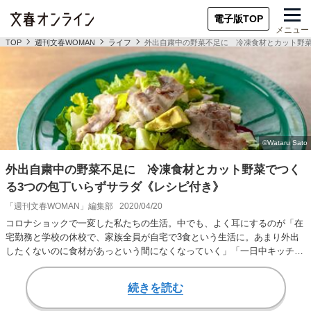
電子版TOP
メニュー
TOP
週刊文春WOMAN
ライフ
外出自粛中の野菜不足に 冷凍食材とカット野菜
外出自粛中の野菜不足に 冷凍食材とカット野菜でつく
る3つの包丁いらずサラダ《レシピ付き》
「週刊文春WOMAN」編集部
2020/04/20
コロナショックで一変した私たちの生活。中でも、よく耳にするのが「在
宅勤務と学校の休校で、家族全員が自宅で3食という生活に。あまり外出
したくないのに食材があっという間になくなっていく」「一日中キッチン
に立つ生活は疲れ…
続きを読む