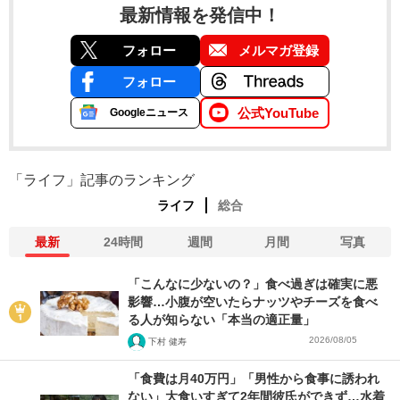
最新情報を発信中！
フォロー
メルマガ登録
フォロー
公式YouTube
Googleニュース
「ライフ」記事のランキング
ライフ
総合
最新
24時間
週間
月間
写真
「こんなに少ないの？」食べ過ぎは確実に悪
影響…小腹が空いたらナッツやチーズを食べ
る人が知らない「本当の適正量」
2026/08/05
下村 健寿
「食費は月40万円」「男性から食事に誘われ
ない」大食いすぎて2年間彼氏ができず…水着