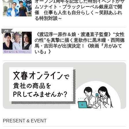
オープン1周年を記念した特別イベントがサ
ムソナイト・ブラックレーベル銀座店で開
催 仕事も人生も自分らしく～笑顔あふれ
る特別対談～
PR
《渡辺淳一原作＆娘・渡邉直子監督》“女性
の性”を真摯に描く意欲作に黒木瞳・西岡德
馬・吉田羊が出演決定！《映画『月がみて
いる』》
PRESENT & EVENT