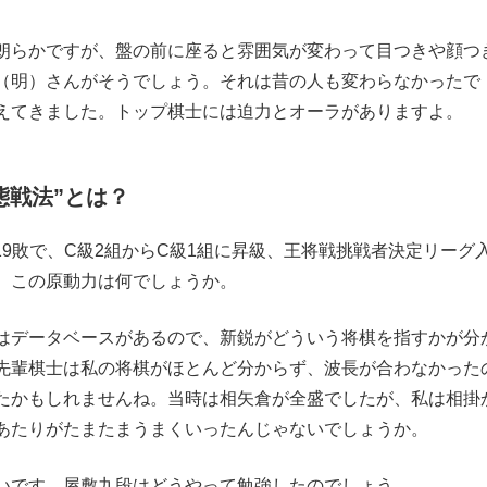
朗らかですが、盤の前に座ると雰囲気が変わって目つきや顔つ
（明）さんがそうでしょう。それは昔の人も変わらなかったで
えてきました。トップ棋士には迫力とオーラがありますよ。
態戦法”とは？
勝19敗で、C級2組からC級1組に昇級、王将戦挑戦者決定リーグ
。この原動力は何でしょうか。
はデータベースがあるので、新鋭がどういう将棋を指すかが分
先輩棋士は私の将棋がほとんど分からず、波長が合わなかった
たかもしれませんね。当時は相矢倉が全盛でしたが、私は相掛
あたりがたまたまうまくいったんじゃないでしょうか。
いです。屋敷九段はどうやって勉強したのでしょう。