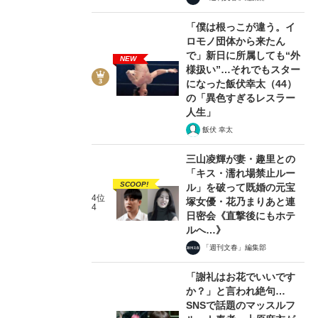
「僕は根っこが違う。イ
ロモノ団体から来たん
で」新日に所属しても“外
NEW
様扱い”…それでもスター
になった飯伏幸太（44）
の「異色すぎるレスラー
人生」
飯伏 幸太
三山凌輝が妻・趣里との
「キス・濡れ場禁止ルー
SCOOP!
ル」を破って既婚の元宝
4位
塚女優・花乃まりあと連
4
日密会《直撃後にもホテ
ルへ…》
「週刊文春」編集部
「謝礼はお花でいいです
か？」と言われ絶句…
SNSで話題のマッスルフ