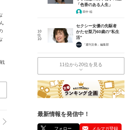
「色香のある人生」
田中 稲
な
ん
セクシー女優の先駆者
の
10
かたせ梨乃60歳の“私生
位
活”
な
10
「週刊文春」編集部
態戦
11位から20位を見る
最新情報を発信中！
フォロー
メルマガ登録