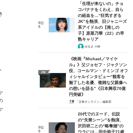
「生理が来ないの」チョ
コバナナをくわえ、自ら
き
の経血を…“狂気すぎる
JK”を熱演、旧ジャニーズ
8位
8
系アイドルの【推しの
子】原菜乃華（22）の早
熟キャリア
ゆるま 小林
《映画『Michael／マイケ
ル』》父ジョセフ・ジャクソン
入
役、コールマン・ドミンゴ オフ
PR
ィシャルインタビュー“観客を
魅了した名優、複雑な父親像へ
の想いを語る”《日本興収70億
か
円突破》
の
「文春オンライン」編集部
か
20代でのヌード、伝説
の“失禁シーン”を熱演、
沢田研二との“略奪婚”の
9位
9
ウラには…田中裕子71歳