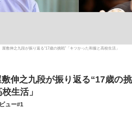
いまさら聞け
 屋敷伸之九段が振り返る“17歳の挑戦”「キツかった和服と高校生活」
手が証言した“NPB聞...
「クマが悪者扱いされているの
敷伸之九段が振り返る“17歳の挑
高校生活」
ビュー#1
もっと見る
カー日本代表・森保一監督...