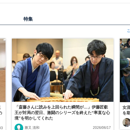
特集
「斎藤さんに読みを上回られた瞬間が…」伊藤匠叡
棋
女
王が対局の翌日、激闘のシリーズを終えた“率直な心
の
を
境”を明かしてくれた
勝又 清和
2026/06/17
03