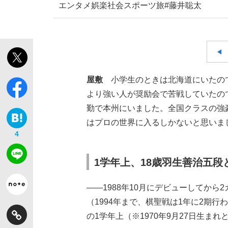
エンタメ
娯楽
社会
スポーツ
旅
#藤井聡太
屋敷
小学生のときは北海道にいたの
より強い人が奨励会で苦戦していたの
勤で本州にいました。全国クラスの強
はプロの世界に入るしかないと思いま
4
1学年上、18歳羽生善治五
――1988年10月にデビューしてから
（1994年まで、棋聖戦は1年に2期
の1学年上（※1970年9月27日生まれと