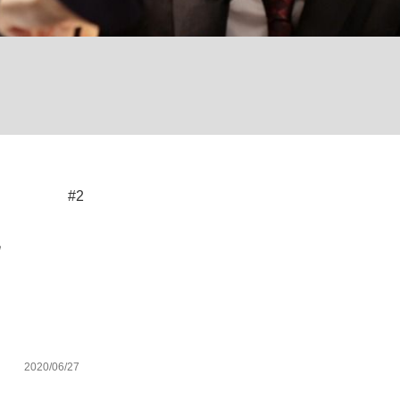
ない資産運用のすべて
が悲しい」『北の国から』倉本聰氏（91...
#2
2020/06/27