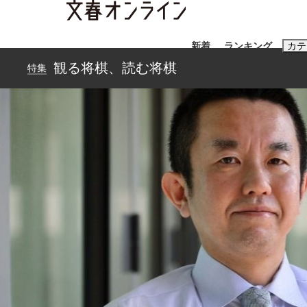
新着
ランキング
カテ
観る将棋、読む将棋
特集
スクープ
ニュー
おすすめのキ
#藤田晋
#三
#玉木雄一郎
「90%は失敗する。でも…」本田圭佑が初め
終戦から81年