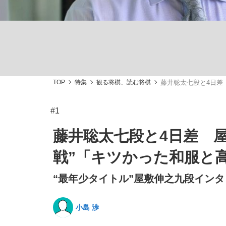
TOP
特集
観る将棋、読む将棋
藤井聡太七段と4日差
「敗因分析は一切聞かれなかった」侍ジャパン選
キングの誕生を、目撃せよ。
#1
藤井聡太七段と4日差 屋
戦”「キツかった和服と
the Style
“最年少タイトル”屋敷伸之九段インタ
小島 渉
「目標達成できなかったからと言って…」サッ