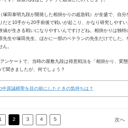
（塚田泰明九段が開発した相掛かりの超急戦）が全盛で、自分
だと10手から20手前後で戦いが起こり、かなり研究しやすい
験値が生きる戦いになりやすいんですけどね。相掛かりは独特
原先生や塚田先生、ほかに一部のベテランの先生だけでした。
せん。
号のアンケートで、当時の屋敷九段は得意戦法を「相掛かり、変
めて聞きましたが、何でしょう？
歳の中原誠棋聖を目の前にしたときの気持ちは？
1
2
3
4
5
次へ