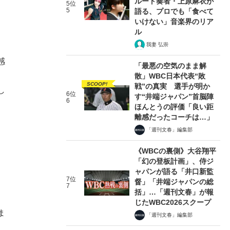
ルート奏者・上原麻衣が
5位
5
語る、プロでも「食べて
いけない」音楽界のリア
ル
我妻 弘崇
感
「最悪の空気のまま解
散」WBC日本代表“敗
SCOOP!
戦”の真実 選手が明か
し
6位
す“井端ジャパン”首脳陣
6
ほんとうの評価「良い距
離感だったコーチは…」
「週刊文春」編集部
《WBCの裏側》大谷翔平
「幻の登板計画」、侍ジ
ャパンが語る「井口新監
7位
督」「井端ジャパンの総
7
括」…「週刊文春」が報
じたWBC2026スクープ
ま
「週刊文春」編集部