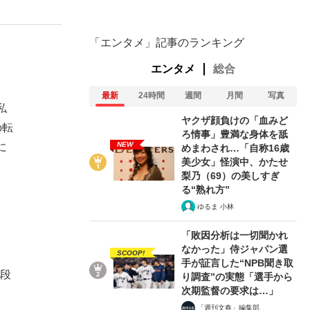
「エンタメ」記事のランキング
エンタメ
総合
最新
24時間
週間
月間
写真
私
ヤクザ顔負けの「血みど
の転
ろ情事」豊満な身体を舐
NEW
に
めまわされ…「自称16歳
美少女」怪演中、かたせ
梨乃（69）の美しすぎ
る“熟れ方”
ゆるま 小林
「敗因分析は一切聞かれ
なかった」侍ジャパン選
SCOOP!
手が証言した“NPB聞き取
九段
り調査”の実態「選手から
次期監督の要求は…」
「週刊文春」編集部