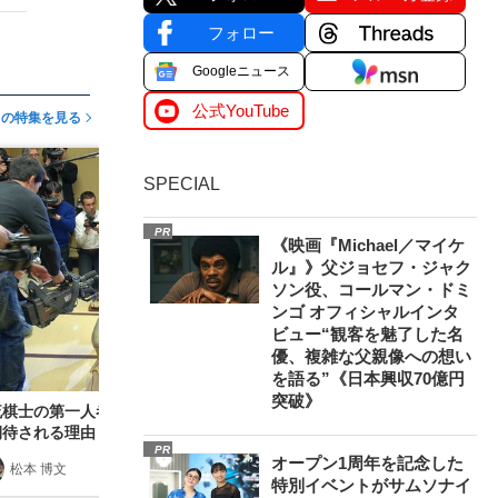
フォロー
Googleニュース
公式YouTube
この特集を見る
SPECIAL
PR
《映画『Michael／マイケ
ル』》父ジョセフ・ジャク
ソン役、コールマン・ドミ
ンゴ オフィシャルインタ
ビュー“観客を魅了した名
優、複雑な父親像への想い
を語る”《日本興収70億円
突破》
流棋士の第一人者、里見香奈が初の「女性棋士」
期待される理由
PR
オープン1周年を記念した
松本 博文
2018/08/28
特別イベントがサムソナイ