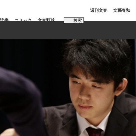
週刊文春
文藝春秋
読書
コミック
文春野球
検索
電子版
PLUS
インタビュー
読書
#松田聖子
む将棋
BC日本代表“敗戦”の真実 選手が明かす...