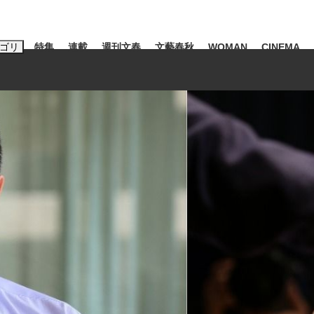
ゴリ
特集
連載
週刊文春
文藝春秋
WOMAN
CINEMA
キーワード入力
ス
エンタメ
ライフ
ビジネス
ーワードタグ一覧
山凌輝
#高市早苗
#後藤真希
#森岡毅
#城彰二
#内田有紀
観る将棋、読
#亀和田武
て明かした日本代表監督に...
「最悪の空気のまま解散」W