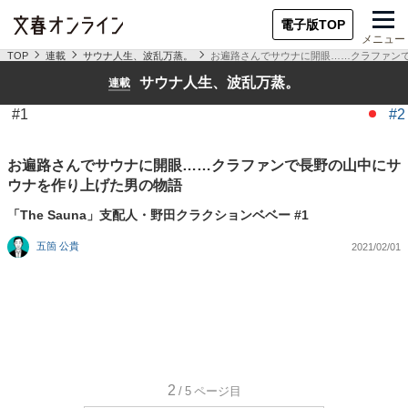
電子版TOP
メニュー
TOP
連載
サウナ人生、波乱万蒸。
お遍路さんでサウナに開眼……クラファン
サウナ人生、波乱万蒸。
連載
#1
#2
お遍路さんでサウナに開眼……クラファンで長野の山中にサ
ウナを作り上げた男の物語
「The Sauna」支配人・野田クラクションベベー #1
五箇 公貴
2021/02/01
2
/5
ページ目