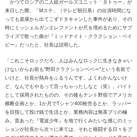
かつてロシアの二人組ガールズユニット「タトゥー」が
来日した際、「Mステ」（テレビ朝日系）の出演時間にな
っても楽屋から出てこずドタキャンした事件があり、その
時にミッシェルガンエレファントが尺を埋めるためにサプ
ライズで歌った曲が『ミッドナイト・クラクション・ベイ
ビー』だったと、社長は説明した。
「これこそロックだろ、人はみんなロックに生きなきゃい
けないからお前も“野田クラクションベベー”という名前で
いけと、社長が熱弁をふるうんです。よくわかんないけ
ど、なんでもやるって言っちゃったしなと（笑）。バイト
として採用されたものの、その後もテント野宿でアメリカ
横断企画とか、1か月でTシャツ400枚売るとか、ラッパー
を目指して投げ銭で生活とか、業務内容は無茶ブリの極
み。昔あった『電波少年』を地で行くみたいな感じのミッ
ションが社長から次々に来ては、それと格闘する日々をブ