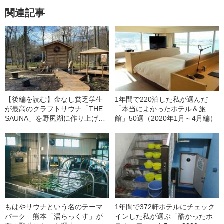
関連記事
【後編を読む】金なし貧乏学生
1年間で220泊した私が選んだ
が最高のクラフトサウナ「THE
「本当によかったホテル＆旅
SAUNA」を野尻湖に作り上げる
館」50選（2020年1月～4月編）
まで
もはやサウナという名のテーマ
1年間で372軒ホテルにチェック
パーク 熊本「湯らっくす」が
インした私が選ぶ「酷かったホ