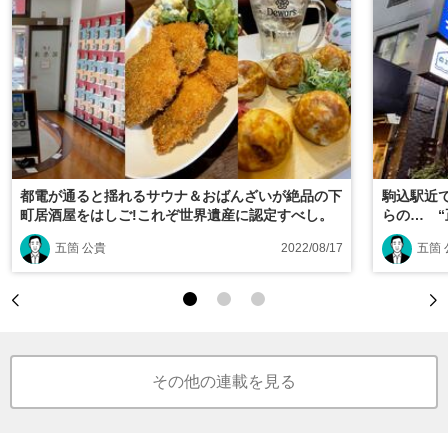
都電が通ると揺れるサウナ＆おばんざいが絶品の下
駒込駅近で
町居酒屋をはしご!これぞ世界遺産に認定すべし。
らの… 
五箇 公貴
2022/08/17
五箇 
その他の連載を見る