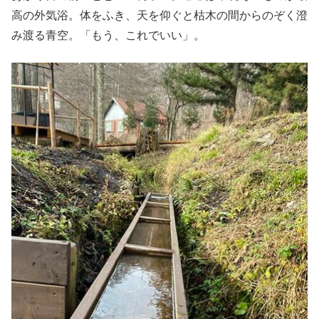
高の外気浴。体をふき、天を仰ぐと枯木の間からのぞく澄
み渡る青空。「もう、これでいい」。