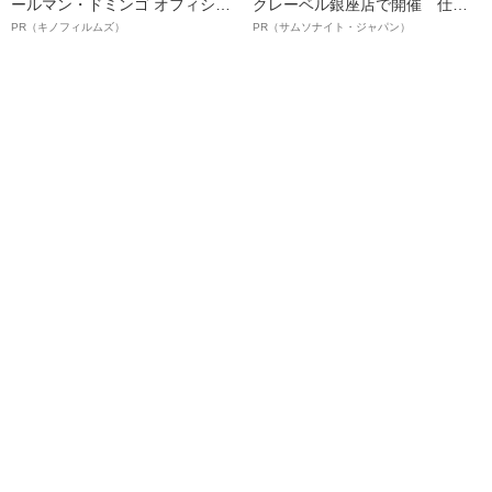
ールマン・ドミンゴ オフィシャ
クレーベル銀座店で開催 仕事
ルインタビュー“観客を魅了した
も人生も自分らしく～笑顔あふ
PR（キノフィルムズ）
PR（サムソナイト・ジャパン）
名優、複雑な父親像への想いを
れる特別対談～
語る”《日本興収70億円突破》