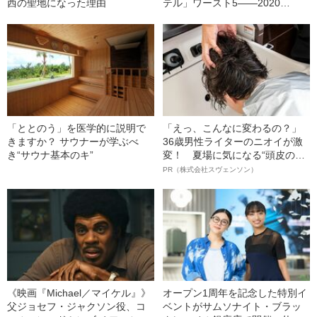
西の聖地になった理由
テル」ワースト5――2020
BEST5
「ととのう」を医学的に説明で
「えっ、こんなに変わるの？」
きますか？ サウナーが学ぶべ
36歳男性ライターのニオイが激
き“サウナ基本のキ”
変！ 夏場に気になる“頭皮のニ
オイ”や“ベタつき”を解消す
PR（株式会社スヴェンソン）
る、“ウィッグのスペシャリス
ト”が生み出した徹底ケアとは
《映画『Michael／マイケル』》
オープン1周年を記念した特別イ
父ジョセフ・ジャクソン役、コ
ベントがサムソナイト・ブラッ